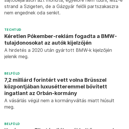
strand a Szigeten, de a Gázgyár felőli partszakaszra
nem engednek oda senkit.
TECHTUD
Kéretlen Pókember-reklám fogadta a BMW-
tulajdonosokat az autók kijelzőjén
A hirdetés a 2020 után gyártott BMW-k kijelzőjén
jelenik meg.
BELFÖLD
7,2 milliárd forintért vett volna Brüsszel
központjában luxusétteremmel bővített
ingatlant az Orbán-kormány
A vásárlás végül nem a kormányváltás miatt hiúsult
meg.
BELFÖLD