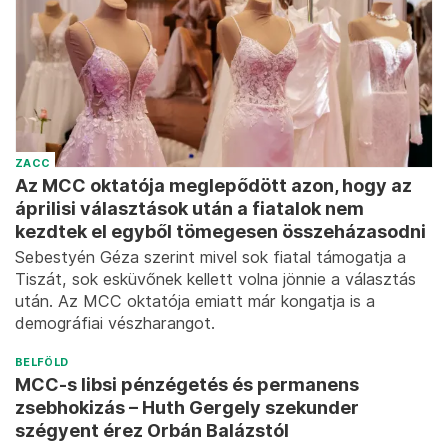
ZACC
Az MCC oktatója meglepődött azon, hogy az
áprilisi választások után a fiatalok nem
kezdtek el egyből tömegesen összeházasodni
Sebestyén Géza szerint mivel sok fiatal támogatja a
Tiszát, sok esküvőnek kellett volna jönnie a választás
után. Az MCC oktatója emiatt már kongatja is a
demográfiai vészharangot.
BELFÖLD
MCC-s libsi pénzégetés és permanens
zsebhokizás – Huth Gergely szekunder
szégyent érez Orbán Balázstól