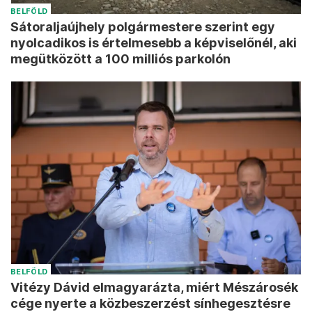
BELFÖLD
Sátoraljaújhely polgármestere szerint egy
nyolcadikos is értelmesebb a képviselőnél, aki
megütközött a 100 milliós parkolón
BELFÖLD
Vitézy Dávid elmagyarázta, miért Mészárosék
cége nyerte a közbeszerzést sínhegesztésre