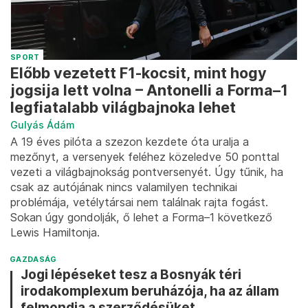
SPORT
Előbb vezetett F1-kocsit, mint hogy
jogsija lett volna – Antonelli a Forma–1
legfiatalabb világbajnoka lehet
Gulyás Ádám
A 19 éves pilóta a szezon kezdete óta uralja a
mezőnyt, a versenyek feléhez közeledve 50 ponttal
vezeti a világbajnokság pontversenyét. Úgy tűnik, ha
csak az autójának nincs valamilyen technikai
problémája, vetélytársai nem találnak rajta fogást.
Sokan úgy gondolják, ő lehet a Forma–1 következő
Lewis Hamiltonja.
GAZDASÁG
Jogi lépéseket tesz a Bosnyák téri
irodakomplexum beruházója, ha az állam
felmondja a szerződésüket