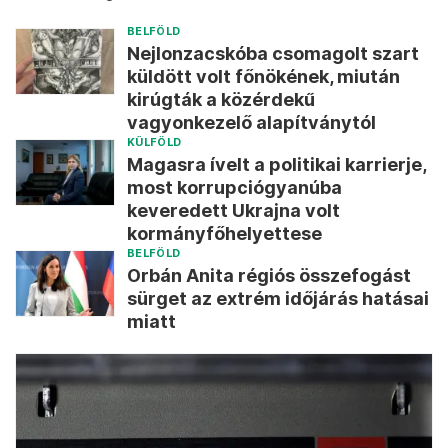
BELFÖLD
Nejlonzacskóba csomagolt szart
küldött volt főnökének, miután
kirúgták a közérdekű
vagyonkezelő alapítványtól
KÜLFÖLD
Magasra ívelt a politikai karrierje,
most korrupciógyanúba
keveredett Ukrajna volt
kormányfőhelyettese
BELFÖLD
Orbán Anita régiós összefogást
sürget az extrém időjárás hatásai
miatt