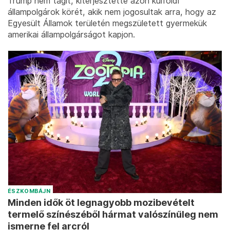
Trump nem tágít, kiterjesztette azon külföldi
állampolgárok körét, akik nem jogosultak arra, hogy az
Egyesült Államok területén megszületett gyermekük
amerikai állampolgárságot kapjon.
ÉSZKOMBÁJN
Minden idők öt legnagyobb mozibevételt
termelő színészéből hármat valószínűleg nem
ismerne fel arcról