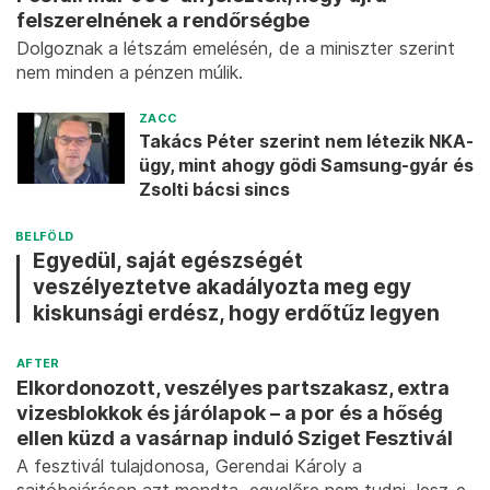
felszerelnének a rendőrségbe
Dolgoznak a létszám emelésén, de a miniszter szerint
nem minden a pénzen múlik.
ZACC
Takács Péter szerint nem létezik NKA-
ügy, mint ahogy gödi Samsung-gyár és
Zsolti bácsi sincs
BELFÖLD
Egyedül, saját egészségét
veszélyeztetve akadályozta meg egy
kiskunsági erdész, hogy erdőtűz legyen
AFTER
Elkordonozott, veszélyes partszakasz, extra
vizesblokkok és járólapok – a por és a hőség
ellen küzd a vasárnap induló Sziget Fesztivál
A fesztivál tulajdonosa, Gerendai Károly a
sajtóbejáráson azt mondta, egyelőre nem tudni, lesz-e