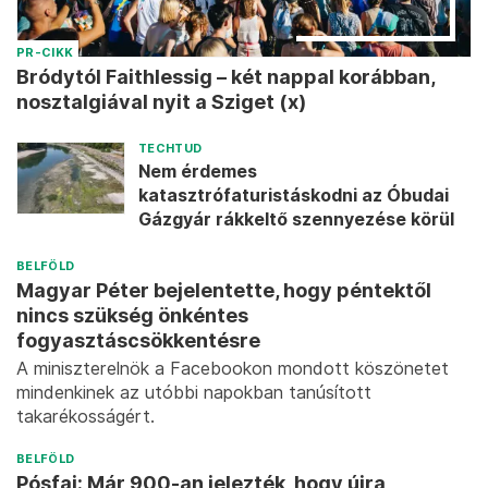
PR-CIKK
Bródytól Faithlessig – két nappal korábban,
nosztalgiával nyit a Sziget (x)
TECHTUD
Nem érdemes
katasztrófaturistáskodni az Óbudai
Gázgyár rákkeltő szennyezése körül
BELFÖLD
Magyar Péter bejelentette, hogy péntektől
nincs szükség önkéntes
fogyasztáscsökkentésre
A miniszterelnök a Facebookon mondott köszönetet
mindenkinek az utóbbi napokban tanúsított
takarékosságért.
BELFÖLD
Pósfai: Már 900-an jelezték, hogy újra