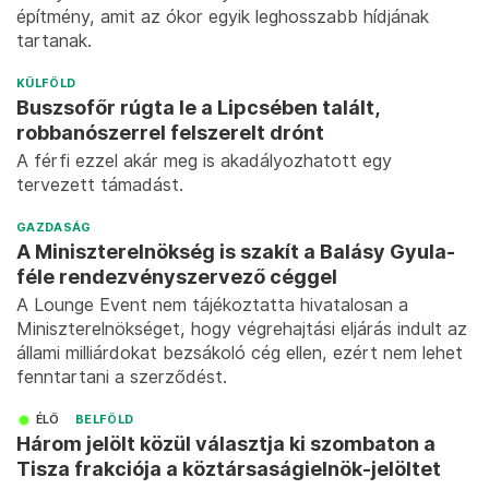
építmény, amit az ókor egyik leghosszabb hídjának
tartanak.
KÜLFÖLD
Buszsofőr rúgta le a Lipcsében talált,
robbanószerrel felszerelt drónt
A férfi ezzel akár meg is akadályozhatott egy
tervezett támadást.
GAZDASÁG
A Miniszterelnökség is szakít a Balásy Gyula-
féle rendezvényszervező céggel
A Lounge Event nem tájékoztatta hivatalosan a
Miniszterelnökséget, hogy végrehajtási eljárás indult az
állami milliárdokat bezsákoló cég ellen, ezért nem lehet
fenntartani a szerződést.
ÉLŐ
BELFÖLD
Három jelölt közül választja ki szombaton a
Tisza frakciója a köztársaságielnök-jelöltet