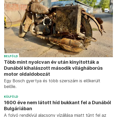
BELFÖLD
Több mint nyolcvan év után kinyitották a
Dunából kihalászott második világháborús
motor oldaldobozát
Egy Bosch gyertya és több szerszám is előkerült
belőle.
KÜLFÖLD
1600 éve nem látott híd bukkant fel a Dunából
Bulgáriában
A folyó rendkívül alacsony vízállása miatt tűnt fel az