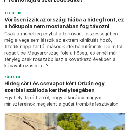
TECHTUD
Vörösen izzik az ország: hiába a hidegfront, ez
a hőkupola nem mostanában fog távozni
Csak átmenetileg enyhül a forróság, összességében
még a vége sem látszik az extrém kánikulát hozó,
tizedik napja tartó, második idei hőhullámnak. De mitől
ragadt be Magyarország fölé a hőség, és ennél már
tényleg csak rosszabb lesz a következő években a
klímaváltozás miatt?
KÜLFÖLD
Hideg sört és csevapot kért Orbán egy
szerbiai szálloda kerthelyiségében
Egy helyi lap írt arról, hogy a korábbi magyar
miniszterelnök megjelent a gučai trombitafesztiválon.