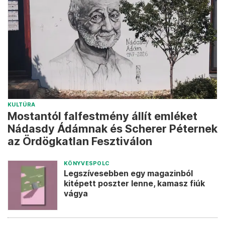
KULTÚRA
Mostantól falfestmény állít emléket
Nádasdy Ádámnak és Scherer Péternek
az Ördögkatlan Fesztiválon
KÖNYVESPOLC
Legszívesebben egy magazinból
kitépett poszter lenne, kamasz fiúk
vágya