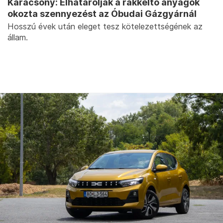
Karácsony: Elhatárolják a rákkeltő anyagok
okozta szennyezést az Óbudai Gázgyárnál
Hosszú évek után eleget tesz kötelezettségének az
állam.