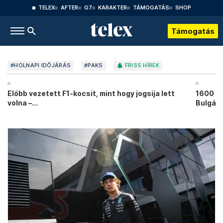
TELEX
AFTER
G7
KARAKTER
TÁMOGATÁS
SHOP
Támogatás
#HOLNAPI IDŐJÁRÁS
#PAKS
FRISS HÍREK
Előbb vezetett F1-kocsit, mint hogy jogsija lett
1600 év
volna –...
Bulgár