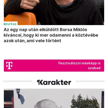
BELFÖLD
Az egy nap után elküldött Borsa Miklós
kíváncsi, hogy ki mer odamenni a köztévébe
azok után, ami vele történt
Fesztiválozni másképp is
szabad