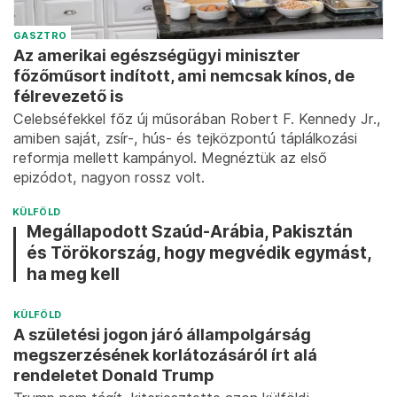
GASZTRO
Az amerikai egészségügyi miniszter
főzőműsort indított, ami nemcsak kínos, de
félrevezető is
Celebséfekkel főz új műsorában Robert F. Kennedy Jr.,
amiben saját, zsír-, hús- és tejközpontú táplálkozási
reformja mellett kampányol. Megnéztük az első
epizódot, nagyon rossz volt.
KÜLFÖLD
Megállapodott Szaúd-Arábia, Pakisztán
és Törökország, hogy megvédik egymást,
ha meg kell
KÜLFÖLD
A születési jogon járó állampolgárság
megszerzésének korlátozásáról írt alá
rendeletet Donald Trump