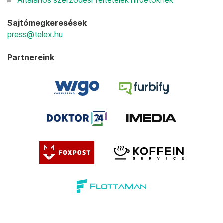
Általános szerződési feltételek hirdetőknek
Sajtómegkeresések
press@telex.hu
Partnereink