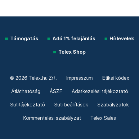
Támogatás
Adó 1% felajánlás
Hírlevelek
Telex Shop
© 2026 Telex.hu Zrt.
Impresszum
Etikai kódex
Átláthatóság
ÁSZF
Adatkezelési tájékoztató
Sütitájékoztató
Süti beállítások
Szabályzatok
Kommentelési szabályzat
Telex Sales