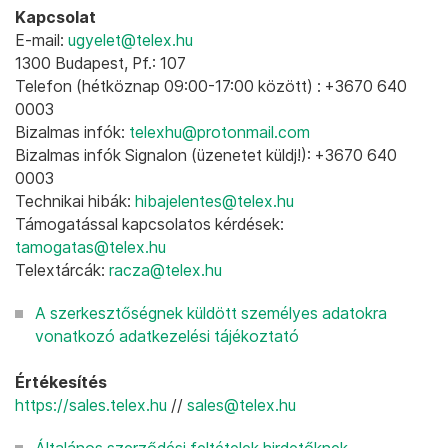
Kapcsolat
E-mail:
ugyelet@telex.hu
1300 Budapest, Pf.: 107
Telefon (hétköznap 09:00-17:00 között) : +3670 640
0003
Bizalmas infók:
telexhu@protonmail.com
Bizalmas infók Signalon (üzenetet küldj!): +3670 640
0003
Technikai hibák:
hibajelentes@telex.hu
Támogatással kapcsolatos kérdések:
tamogatas@telex.hu
Telextárcák:
racza@telex.hu
A szerkesztőségnek küldött személyes adatokra
vonatkozó adatkezelési tájékoztató
Értékesítés
https://sales.telex.hu
//
sales@telex.hu