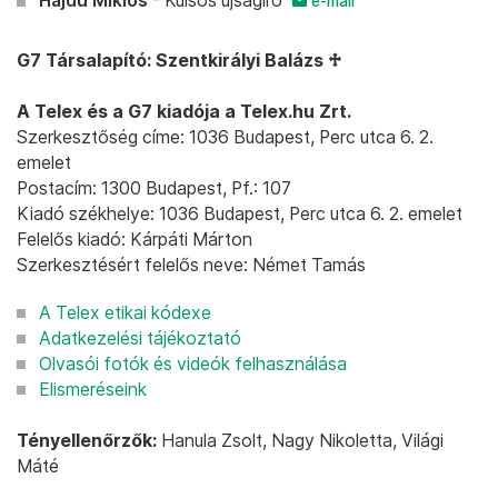
Hajdu Miklós
- Külsős újságíró
e-mail
G7 Társalapító: Szentkirályi Balázs ♱
A Telex és a G7 kiadója a Telex.hu Zrt.
Szerkesztőség címe: 1036 Budapest, Perc utca 6. 2.
emelet
Postacím: 1300 Budapest, Pf.: 107
Kiadó székhelye: 1036 Budapest, Perc utca 6. 2. emelet
Felelős kiadó: Kárpáti Márton
Szerkesztésért felelős neve: Német Tamás
A Telex etikai kódexe
Adatkezelési tájékoztató
Olvasói fotók és videók felhasználása
Elismeréseink
Tényellenőrzők:
Hanula Zsolt, Nagy Nikoletta, Világi
Máté