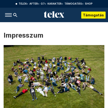
TELEX
AFTER
G7
KARAKTER
TÁMOGATÁS
SHOP
Támogatás
Impresszum