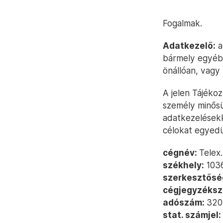
Fogalmak.
Adatkezelő:
a
bármely egyéb 
önállóan, vagy
A jelen Tájéko
személy minősü
adatkezelésekk
célokat egyedü
cégnév:
Telex
székhely:
1036
szerkesztősé
cégjegyzéksz
adószám:
320
stat. számjel: