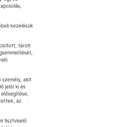
apcsolás,
őbeli kezelésük
bított, tárolt
gsemmisítését,
való
 személy, akit
jelöl ki és
 elősegítése,
tettek, az
 tisztviselő