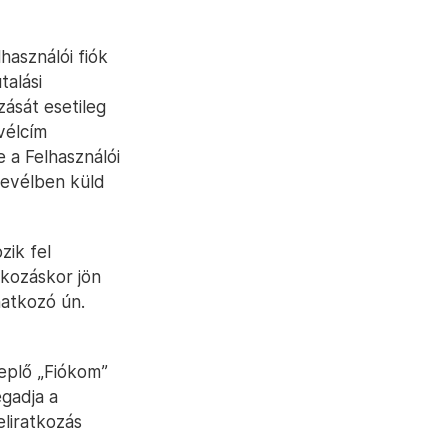
használói fiók
talási
zását esetileg
evélcím
 a Felhasználói
levélben küld
zik fel
tkozáskor jön
natkozó ún.
replő „Fiókom”
egadja a
liratkozás