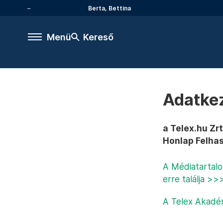
Berta, Bettina
Menü
Kereső
Adatkez
a Telex.hu Zr
Honlap Felhas
A Médiatartalo
erre találja >>
A Telex Akadém