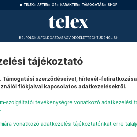
TELEX
AFTER
G7
KARAKTER
TÁMOGATÁS
SHOP
BELFÖLD
KÜLFÖLD
GAZDASÁG
VIDEÓ
ÉLET
TECHTUD
ENGLISH
elési tájékoztató
t. Támogatási szerződéseivel, hírlevél-feliratkozása
ználói fiókjaival kapcsolatos adatkezelésekről.
m-szolgáltatói tevékenységre vonatkozó adatkezelési t
>
iára vonatkozó adatkezelési tájékoztatónkat erre talál