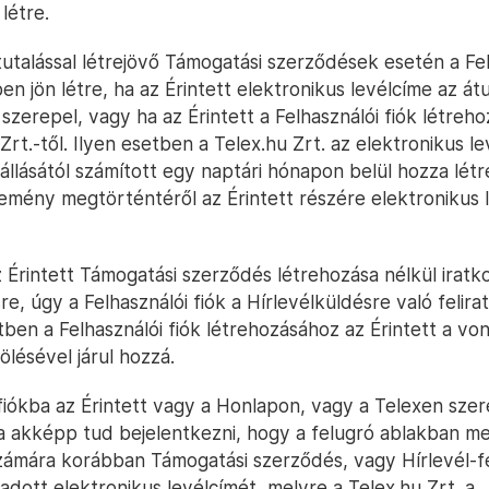
létre.
utalással létrejövő Támogatási szerződések esetén a Fel
n jön létre, ha az Érintett elektronikus levélcíme az átu
erepel, vagy ha az Érintett a Felhasználói fiók létreho
 Zrt.-től. Ilyen esetben a Telex.hu Zrt. az elektronikus l
llásától számított egy naptári hónapon belül hozza létre
semény megtörténtéről az Érintett részére elektronikus 
Érintett Támogatási szerződés létrehozása nélkül iratko
re, úgy a Felhasználói fiók a Hírlevélküldésre való felira
etben a Felhasználói fiók létrehozásához az Érintett a vo
lésével járul hozzá.
 fiókba az Érintett vagy a Honlapon, vagy a Telexen sze
va akképp tud bejelentkezni, hogy a felugró ablakban m
számára korábban Támogatási szerződés, vagy Hírlevél-fe
dott elektronikus levélcímét, melyre a Telex.hu Zrt. a