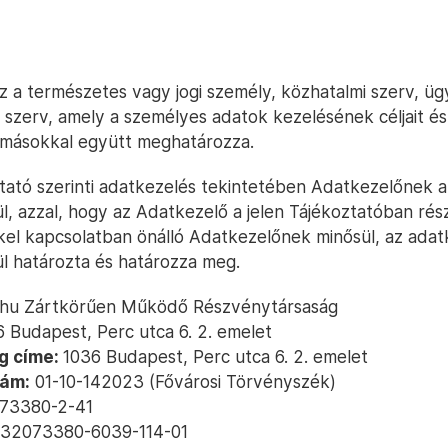
z a természetes vagy jogi személy, közhatalmi szerv, ü
szerv, amely a személyes adatok kezelésének céljait és
 másokkal együtt meghatározza.
ztató szerinti adatkezelés tekintetében Adatkezelőnek a
l, azzal, hogy az Adatkezelő a jelen Tájékoztatóban rés
el kapcsolatban önálló Adatkezelőnek minősül, az adat
l határozta és határozza meg.
.hu Zártkörűen Működő Részvénytársaság
 Budapest, Perc utca 6. 2. emelet
g címe:
1036 Budapest, Perc utca 6. 2. emelet
ám:
01-10-142023 (Fővárosi Törvényszék)
73380-2-41
32073380-6039-114-01