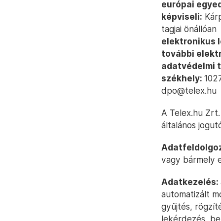
európai egyed
képviseli:
Kárp
tagjai önállóan
elektronikus 
további elekt
adatvédelmi t
székhely:
1027
dpo@telex.hu
A Telex.hu Zrt.
általános jogut
Adatfeldolgo
vagy bármely 
Adatkezelés:
automatizált m
gyűjtés, rögzít
lekérdezés, be