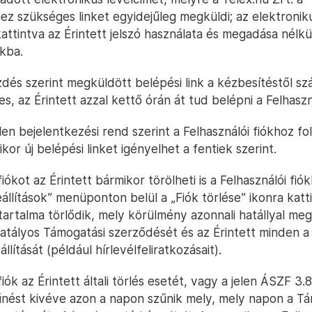
ez szükséges linket egyidejűleg megküldi; az elektronik
kattintva az Érintett jelszó használata és megadása nélkü
ókba.
dés szerint megküldött belépési link a kézbesítéstől sz
s, az Érintett azzal kettő órán át tud belépni a Felhaszn
elen bejelentkezési rend szerint a Felhasználói fiókhoz f
kor új belépési linket igényelhet a fentiek szerint.
fiókot az Érintett bármikor törölheti is a Felhasználói fió
állítások” menüponton belül a „Fiók törlése” ikonra katt
ttartalma törlődik, mely körülmény azonnali hatállyal meg
atályos Támogatási szerződését és az Érintett minden a 
llítását (például hírlevélfeliratkozásait).
iók az Érintett általi törlés esetét, vagy a jelen ÁSZF 3.8
űnést kivéve azon a napon szűnik mely, mely napon a T