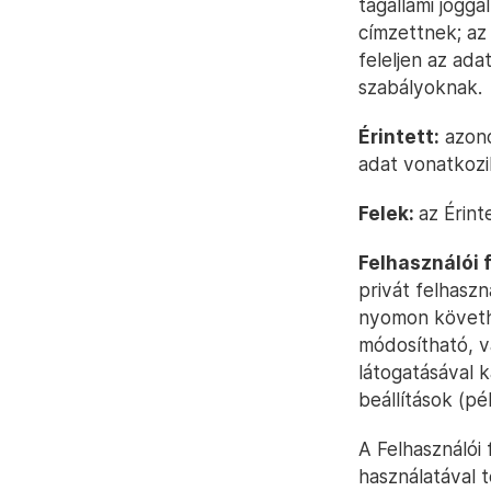
tagállami jogg
címzettnek; az 
feleljen az ad
szabályoknak.
Érintett:
azono
adat vonatkozi
Felek:
az Érint
Felhasználói f
privát felhasz
nyomon követhe
módosítható, v
látogatásával 
beállítások (pé
A Felhasználói
használatával 