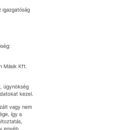
z igazgatóság
őség:
n Másik Kft.
v, ügynökség
datokat kezel.
zált vagy nem
ge, így a
ltoztatás,
gy egyéb