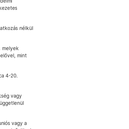
édelmi
tkezetes
atkozás nélkül
, melyek
elővel, mint
ca 4-20.
ökség vagy
függetlenül
uniós vagy a