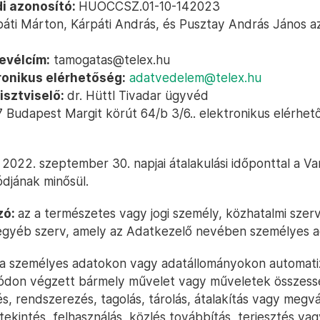
i azonosító:
HUOCCSZ.01-10-142023
áti Márton, Kárpáti András, és Pusztay András János a
levélcím:
tamogatas@telex.hu
ronikus elérhetőség:
adatvedelem@telex.hu
isztviselő:
dr. Hüttl Tivadar ügyvéd
 Budapest Margit körút 64/b 3/6.
. elektronikus elérhet
 2022. szeptember 30. napjai átalakulási időponttal a Va
ódjának minősül.
zó:
az a természetes vagy jogi személy, közhatalmi szer
egyéb szerv, amely az Adatkezelő nevében személyes a
a személyes adatokon vagy adatállományokon automati
ódon végzett bármely művelet vagy műveletek összessé
és, rendszerezés, tagolás, tárolás, átalakítás vagy megvá
tekintés, felhasználás, közlés továbbítás, terjesztés va