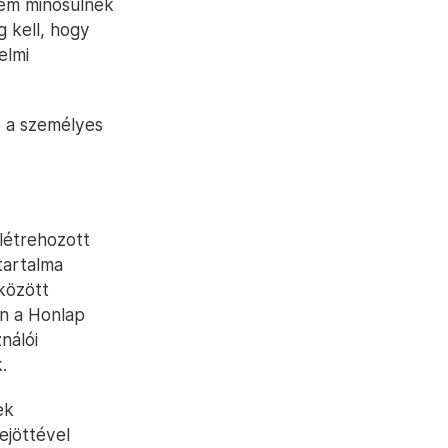
nem minősülnek
g kell, hogy
elmi
e a személyes
 létrehozott
tartalma
között
en a Honlap
nálói
.
ek
ejöttével