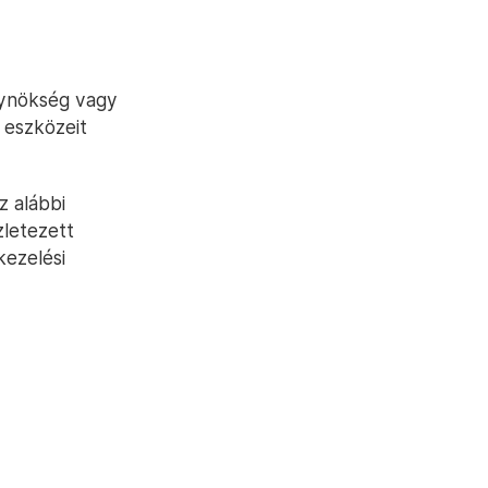
gynökség vagy
 eszközeit
z alábbi
zletezett
kezelési