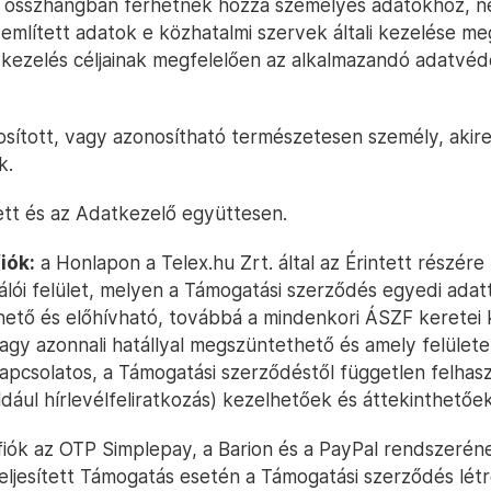
al összhangban férhetnek hozzá személyes adatokhoz, 
említett adatok e közhatalmi szervek általi kezelése me
atkezelés céljainak megfelelően az alkalmazandó adatvéd
sított, vagy azonosítható természetesen személy, akir
k.
ett és az Adatkezelő együttesen.
iók:
a Honlapon a Telex.hu Zrt. által az Érintett részére
nálói felület, melyen a Támogatási szerződés egyedi adat
tő és előhívható, továbbá a mindenkori ÁSZF keretei 
agy azonnali hatállyal megszüntethető és amely felület
kapcsolatos, a Támogatási szerződéstől független felhasz
ldául hírlevélfeliratkozás) kezelhetőek és áttekinthetőek
 fiók az OTP Simplepay, a Barion és a PayPal rendszerén
teljesített Támogatás esetén a Támogatási szerződés létr