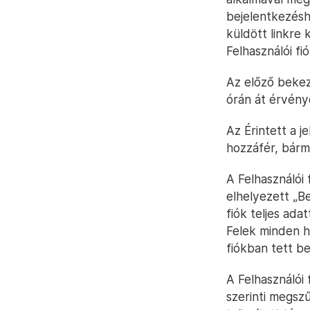
bejelentkezésh
küldött linkre 
Felhasználói fi
Az előző bekez
órán át érvénye
Az Érintett a j
hozzáfér, bármi
A Felhasználói 
elhelyezett „Be
fiók teljes ada
Felek minden h
fiókban tett beá
A Felhasználói f
szerinti megsz