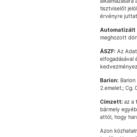
alkalmazására 
tisztviselőt je
érvényre jutta
Automatizált
meghozott dön
ÁSZF:
Az Adatk
elfogadásával 
kedvezményezet
Barion:
Barion 
2.emelet.; Cg.
Címzett:
az a 
bármely egyéb 
attól, hogy har
Azon közhatalm