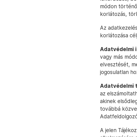
módon történő 
korlátozás, tör
Az adatkezelés
korlátozása cél
Adatvédelmi 
vagy más módon
elvesztését, m
jogosulatlan h
Adatvédelmi t
az elszámoltat
akinek elsődle
továbbá közvet
Adatfeldolgozó
A jelen Tájéko