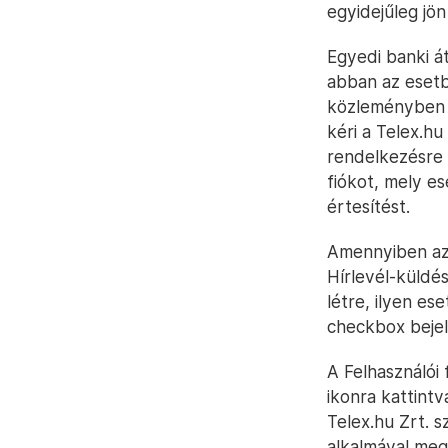
egyidejűleg jön 
Egyedi banki át
abban az esetbe
közleményben sz
kéri a Telex.hu
rendelkezésre á
fiókot, mely e
értesítést.
Amennyiben az 
Hírlevél-küldés
létre, ilyen es
checkbox bejelö
A Felhasználói
ikonra kattint
Telex.hu Zrt. 
alkalmával mega