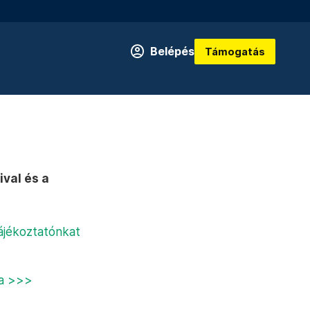
Belépés
Támogatás
ival és a
ájékoztatónkat
ja >>>