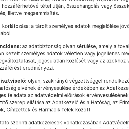
hozzáférhetővé tétel útján, összehangolás vagy összek
lés, illetve megsemmisítés.
 korlátozása: a tárolt személyes adatok megjelölése jöv
jából.
incidens:
az adatbiztonság olyan sérülése, amely a továb
 kezelt személyes adatok véletlen vagy jogellenes me
egváltoztatását, jogosulatlan közlését vagy az azokhoz 
ozzáférést eredményezi.
isztviselő:
olyan, szakirányú végzettséggel rendelkező
hatóság elvének érvényesülése érdekében az Adatkezelő 
ges feladata az adatvédelmi előírások érvényesülésének
ítő szerep ellátása az Adatkezelő és a Hatóság, az Érin
k, Címzettek és Harmadik felek között.
ztató szerinti adatkezelések vonatkozásában Adatvédelmi