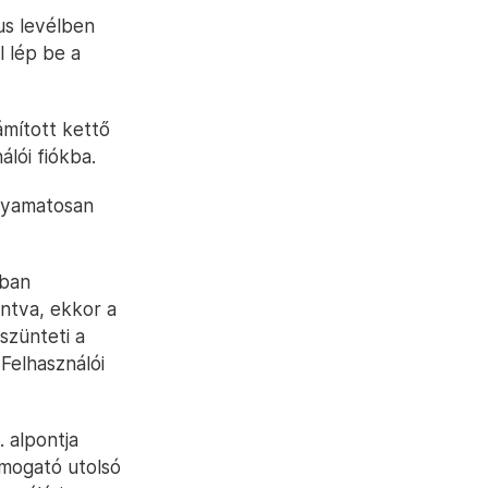
us levélben
l lép be a
ámított kettő
álói fiókba.
olyamatosan
kban
intva, ekkor a
szünteti a
Felhasználói
. alpontja
ámogató utolsó