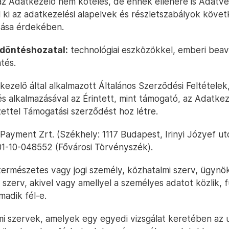
az Adatkezelő nem köteles, de ennek ellenére is Adatv
löl ki az adatkezelési alapelvek és részletszabályok köve
tása érdekében.
 döntéshozatal:
technológiai eszközökkel, emberi beav
tés.
ezelő által alkalmazott Általános Szerződési Feltételek
és alkalmazásával az Érintett, mint támogató, az Adatkez
tel Támogatási szerződést hoz létre.
Payment Zrt. (Székhely: 1117 Budapest, Irinyi Józyef ut
 01-10-048552 (Fővárosi Törvényszék).
természetes vagy jogi személy, közhatalmi szerv, ügyn
szerv, akivel vagy amellyel a személyes adatot közlik, 
madik fél-e.
i szervek, amelyek egy egyedi vizsgálat keretében az 