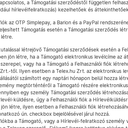
kapcsolatos, a Támogatási szerződéstől független felhasz
ldául hírlevélfeliratkozás) kezelhetőek és áttekinthetőek
 fiók az OTP Simplepay, a Barion és a PayPal rendszerén
teljesített Támogatás esetén a Támogatási szerződés létr
létre.
utalással létrejövő Támogatási szerződések esetén a Fel
n jön létre, ha a Támogató elektronikus levélcíme az át
zerepel, vagy ha a Támogató a Felhasználói fiók létreho
 Zrt.-től. Ilyen esetben a Telex.hu Zrt. az elektronikus l
llásától számított egy naptári hónapon belül hozza létre
semény megtörténtéről a Támogató részére elektronikus
ennyiben egy személy Támogatási szerződés létrehozása
írlevél-küldésre, úgy a Felhasználói fiók a Hírlevélküldés
 jön létre, ilyen esetben a Felhasználói fiók létrehozásáh
onatkozó ún. checkbox bejelölésével járul hozzá.
 fiókba a Támogató, vagy a Hírlevél-feliratkozó személy 