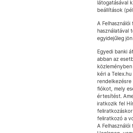
látogatásával 
beállítások (pé
A Felhasználói
használatával 
egyidejűleg jön 
Egyedi banki át
abban az esetbe
közleményben s
kéri a Telex.hu
rendelkezésre á
fiókot, mely e
értesítést. Am
iratkozik fel H
feliratkozáskor
feliratkozó a v
A Felhasználói