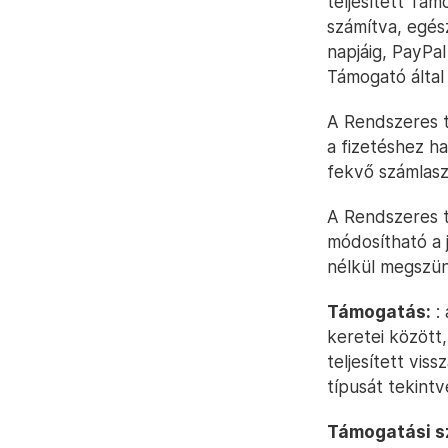
teljesített Tá
számítva, egés
napjáig, PayPa
Támogató által
A Rendszeres t
a fizetéshez h
fekvő számlas
A Rendszeres t
módosítható a 
nélkül megszün
Támogatás:
: 
keretei között
teljesített vis
típusát tekint
Támogatási s