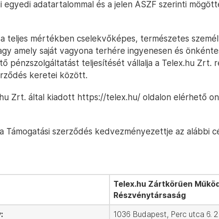
ti egyedi adatartalommal és a jelen ÁSZF szerinti mögött
a teljes mértékben cselekvőképes, természetes személy
vagy amely saját vagyona terhére ingyenesen és önkénte
 pénzszolgáltatást teljesítését vállalja a Telex.hu Zrt. 
rződés keretei között.
hu Zrt. által kiadott https://telex.hu/ oldalon elérhető on
a Támogatási szerződés kedvezményezettje az alábbi 
Telex.hu Zártkörűen Műkö
Részvénytársaság
:
1036 Budapest, Perc utca 6. 2