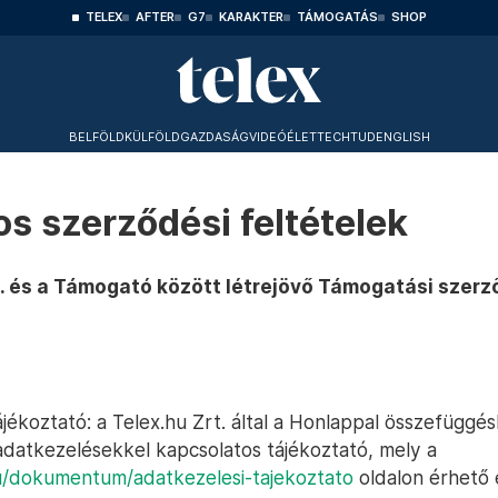
TELEX
AFTER
G7
KARAKTER
TÁMOGATÁS
SHOP
BELFÖLD
KÜLFÖLD
GAZDASÁG
VIDEÓ
ÉLET
TECHTUD
ENGLISH
os szerződési feltételek
t. és a Támogató között létrejövő Támogatási szer
ájékoztató: a Telex.hu Zrt. által a Honlappal összefüggé
adatkezelésekkel kapcsolatos tájékoztató, mely a
hu/dokumentum/adatkezelesi-tajekoztato
oldalon érhető e