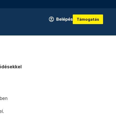
Belépés
Támogatás
ződésekkel
sben
l.