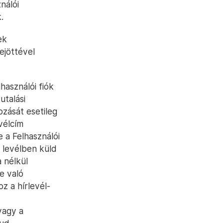
nálói
.
ek
ejöttével
használói fiók
utalási
zását esetileg
evélcím
 a Felhasználói
 levélben küld
 nélkül
re való
oz a hírlevél-
vagy a