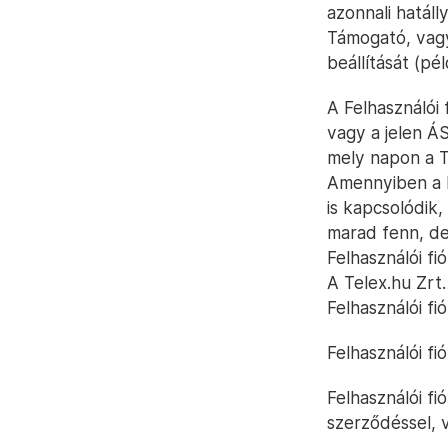
azonnali hatál
Támogató, vagy
beállítását (pél
A Felhasználói 
vagy a jelen Á
mely napon a Tá
Amennyiben a F
is kapcsolódik,
marad fenn, de 
Felhasználói fi
A Telex.hu Zrt.
Felhasználói fi
Felhasználói fi
Felhasználói fi
szerződéssel, v