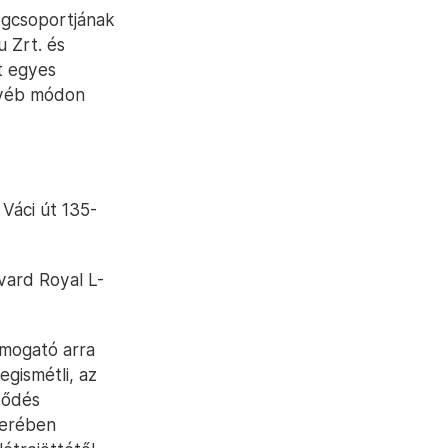
égcsoportjának
u Zrt. és
tt egyes
gyéb módon
Váci út 135-
evard Royal L-
ámogató arra
gismétli, az
ződés
zerében