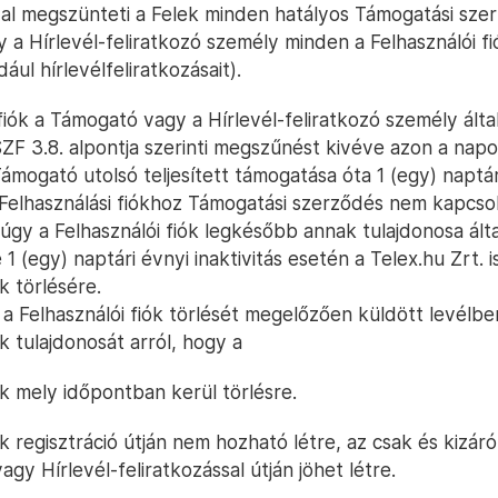
lyal megszünteti a Felek minden hatályos Támogatási sze
 a Hírlevél-feliratkozó személy minden a Felhasználói fi
dául hírlevélfeliratkozásait).
fiók a Támogató vagy a Hírlevél-feliratkozó személy által
SZF 3.8. alpontja szerinti megszűnést kivéve azon a napo
mogató utolsó teljesített támogatása óta 1 (egy) naptári
elhasználási fiókhoz Támogatási szerződés nem kapcso
 úgy a Felhasználói fiók legkésőbb annak tulajdonosa által
1 (egy) naptári évnyi inaktivitás esetén a Telex.hu Zrt. is
ók törlésére.
 a Felhasználói fiók törlését megelőzően küldött levélbe
ók tulajdonosát arról, hogy a
ók mely időpontban kerül törlésre.
ók regisztráció útján nem hozható létre, az csak és kizár
agy Hírlevél-feliratkozással útján jöhet létre.