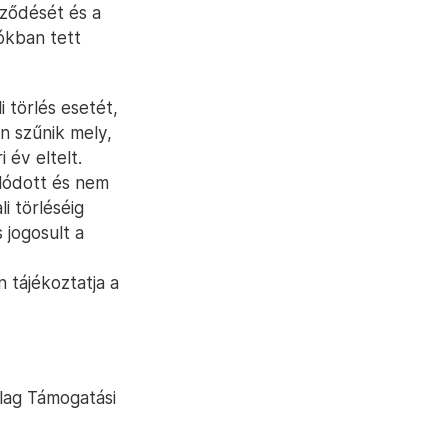
rződését és a
ókban tett
i törlés esetét,
n szűnik mely,
 év eltelt.
lódott és nem
i törléséig
 jogosult a
n tájékoztatja a
ólag Támogatási