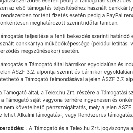
mogatási szerződés esetén pedig a Támogatási szerződés l
zen az első támogatás teljesítéséhez használt bankkárty
l rendszerben történt fizetés esetén pedig a PayPal re
 önkéntesen meghatározott szerinti időtartamban.
ámogatás teljesítése a fenti bekezdés szerinti határidő 
asznált bankkártya működőképessége (például letiltás, v
zerződés megszűnésekor) esetén.
ámogatás a Támogató által bármikor egyoldalúan és indo
jelen ÁSZF 3.2. alpontja szerint és bármikor egyoldalúan
tethető a Támogató felmondásával a jelen ÁSZF 3.7. alpo
a Támogató által, a Telex.hu Zrt. részére a Támogatási 
, a Támogató saját vagyona terhére ingyenesen és önké
sza nem követelhető pénzszolgáltatás, mely a jelen ÁSZF 
ve lehet Alkalmi támogatás-, vagy Rendszeres támogatás
zerződés:
: A Támogató és a Telex.hu Zrt. jogviszonya a 