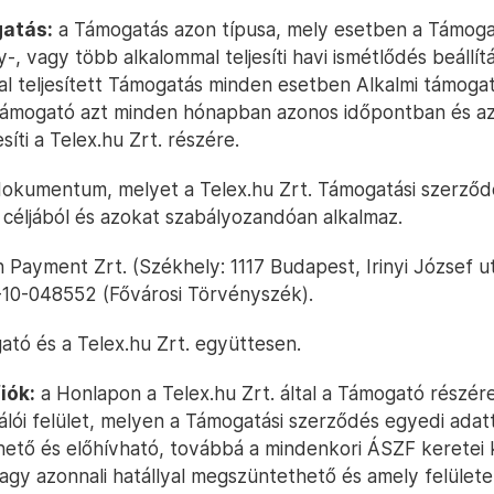
gatás:
a Támogatás azon típusa, mely esetben a Támoga
, vagy több alkalommal teljesíti havi ismétlődés beállítá
sal teljesített Támogatás minden esetben Alkalmi támoga
 Támogató azt minden hónapban azonos időpontban és a
síti a Telex.hu Zrt. részére.
dokumentum, melyet a Telex.hu Zrt. Támogatási szerző
éljából és azokat szabályozandóan alkalmaz.
n Payment Zrt. (Székhely: 1117 Budapest, Irinyi József u
1-10-048552 (Fővárosi Törvényszék).
tó és a Telex.hu Zrt. együttesen.
iók:
a Honlapon a Telex.hu Zrt. által a Támogató részér
nálói felület, melyen a Támogatási szerződés egyedi adat
tő és előhívható, továbbá a mindenkori ÁSZF keretei 
agy azonnali hatállyal megszüntethető és amely felület