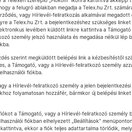
 a Telexen szereplő „Fiókom” ikonra kattintva akképp 
 hogy a felugró ablakban megadja a Telex.hu Zrt. számá
rződés, vagy Hírlevél-feliratkozás alkalmával megadott 
yre a Telex.hu Zrt. a bejelentkezéshez szükséges linket
lektronikus levélben küldött linkre kattintva a Támogató
tkozó személy jelszó használata és megadása nélkül lép 
ókba.
dés szerint megküldött belépési link a kézbesítéstől sz
es, a Támogató, vagy a Hírlevél-feliratkozó személy azza
elhasználói fiókba.
y a Hírlevél-feliratkozó személy a jelen bejelentkezési 
ókhoz folyamatosan hozzáfér, bármikor új belépési linket
 fiókot a Támogató, vagy a Hírlevél-feliratkozó személy 
Felhasználói fiókban elhelyezett „Beállítások” menüponton
 kattintva, ekkor a fiók teljes adattartalma törlődik, me