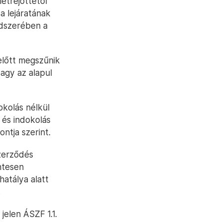
étrejöttétől
a lejáratának
ndszerében a
előtt megszűnik
agy az alapul
kolás nélkül
 és indokolás
ntja szerint.
szerződés
ntesen
hatálya alatt
.
jelen ÁSZF 1.1.