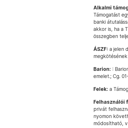
Alkalmi támo
Támogatást egy-
banki átutalás
akkor is, ha a
összegben telje
ÁSZF:
a jelen 
megkötésének c
Barion:
: Bario
emelet.; Cg. 0
Felek:
a Támoga
Felhasználói f
privát felhasz
nyomon követhe
módosítható, v