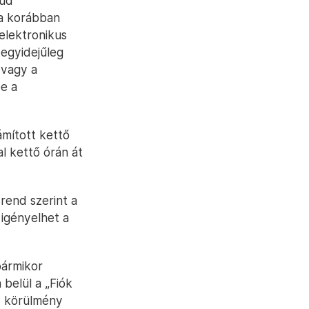
tud
ra korábban
elektronikus
 egyidejűleg
 vagy a
be a
ámított kettő
l kettő órán át
rend szerint a
 igényelhet a
bármikor
 belül a „Fiók
ly körülmény