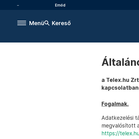
Emőd
Menü
Kereső
Általán
a Telex.hu Zr
kapcsolatban
Fogalmak.
Adatkezelési t
megvalósított 
https://telex.