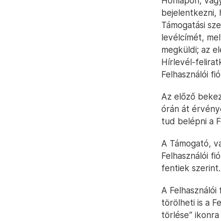
Honlapon, vagy
bejelentkezni,
Támogatási sze
levélcímét, mel
megküldi; az e
Hírlevél-felira
Felhasználói fi
Az előző bekez
órán át érvény
tud belépni a F
A Támogató, vag
Felhasználói fi
fentiek szerint.
A Felhasználói
törölheti is a 
törlése” ikonra