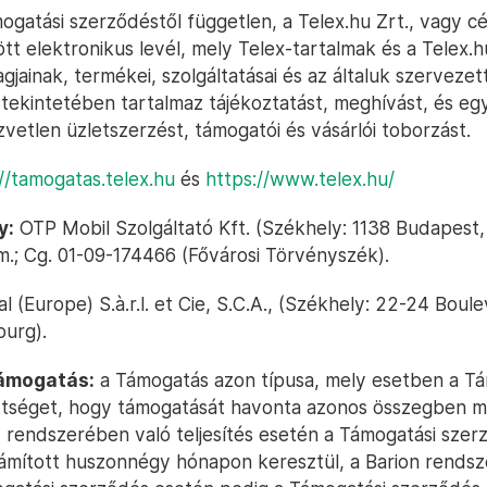
ogatási szerződéstől független, a Telex.hu Zrt., vagy c
dött elektronikus levél, mely Telex-tartalmak és a Telex.h
gjainak, termékei, szolgáltatásai és az általuk szerveze
ekintetében tartalmaz tájékoztatást, meghívást, és e
vetlen üzletszerzést, támogatói és vásárlói toborzást.
//tamogatas.telex.hu
és
https://www.telex.hu/
y:
OTP Mobil Szolgáltató Kft. (Székhely: 1138 Budapest, 
em.; Cg. 01-09-174466 (Fővárosi Törvényszék).
l (Europe) S.à.r.l. et Cie, S.C.A., (Székhely: 22-24 Boul
urg).
ámogatás:
a Támogatás azon típusa, mely esetben a T
ettséget, hogy támogatását havonta azonos összegben me
rendszerében való teljesítés esetén a Támogatási szer
számított huszonnégy hónapon keresztül, a Barion rends