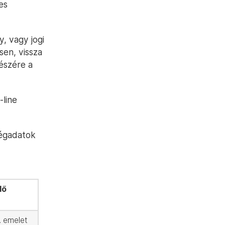
es
, vagy jogi
sen, vissza
részére a
-line
cégadatok
dő
. emelet