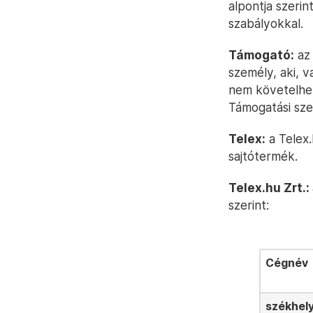
alpontja szerin
szabályokkal.
Támogató:
az 
személy, aki, 
nem követelhető
Támogatási sze
Telex:
a Telex.
sajtótermék.
Telex.hu Zrt.:
szerint:
Cégnév
székhely