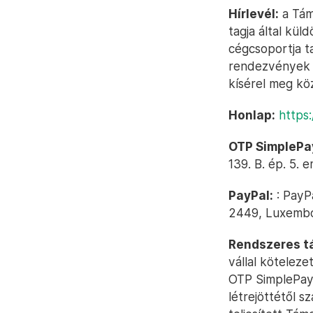
Hírlevél:
a Tám
tagja által kül
cégcsoportja ta
rendezvények t
kísérel meg köz
Honlap:
https:
OTP SimplePa
139. B. ép. 5. 
PayPal:
: PayPa
2449, Luxembo
Rendszeres t
vállal kötelez
OTP SimplePay 
létrejöttétől 