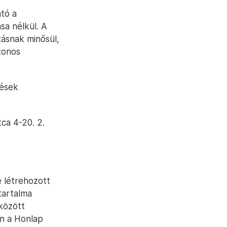
tó a
sa nélkül. A
tásnak minősül,
zonos
dések
tca 4-20. 2.
e létrehozott
tartalma
között
en a Honlap