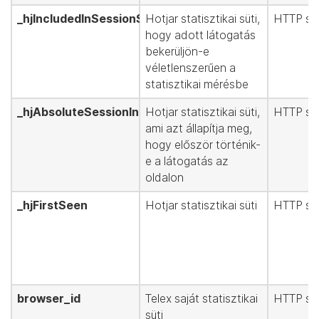
_hjIncludedInSessionSample
Hotjar statisztikai süti,
HTTP süt
hogy adott látogatás
bekerüljön-e
véletlenszerűen a
statisztikai mérésbe
_hjAbsoluteSessionInProgress
Hotjar statisztikai süti,
HTTP süt
ami azt állapítja meg,
hogy először történik-
e a látogatás az
oldalon
_hjFirstSeen
Hotjar statisztikai süti
HTTP süt
browser_id
Telex saját statisztikai
HTTP süt
süti