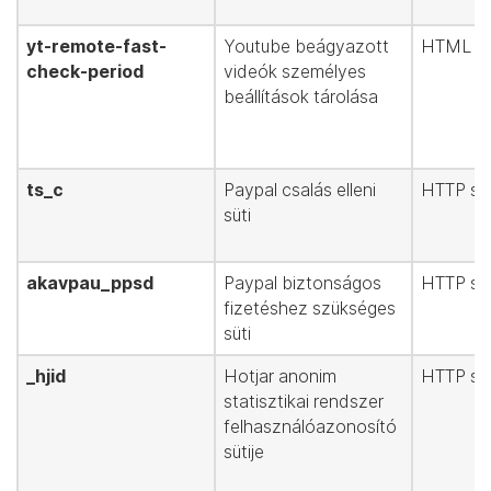
yt-remote-fast-
Youtube beágyazott
HTML hel
check-period
videók személyes
beállítások tárolása
ts_c
Paypal csalás elleni
HTTP süt
süti
akavpau_ppsd
Paypal biztonságos
HTTP süt
fizetéshez szükséges
süti
_hjid
Hotjar anonim
HTTP süt
statisztikai rendszer
felhasználóazonosító
sütije