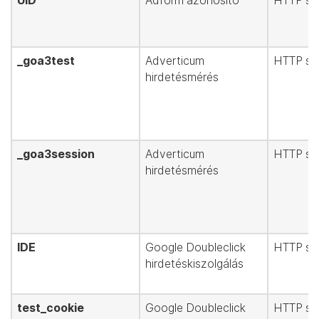
UID
Adform azonosító
HTTP süt
_goa3test
Adverticum
HTTP süt
hirdetésmérés
_goa3session
Adverticum
HTTP süt
hirdetésmérés
IDE
Google Doubleclick
HTTP süt
hirdetéskiszolgálás
test_cookie
Google Doubleclick
HTTP süt