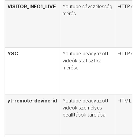
VISITOR_INFO1_LIVE
Youtube sávszélesség
HTTP süt
mérés
YSC
Youtube beágyazott
HTTP süt
videók statisztikai
mérése
yt-remote-device-id
Youtube beágyazott
HTML hel
videók személyes
beállítások tárolása