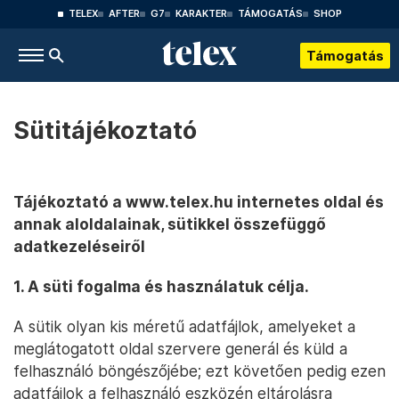
TELEX
AFTER
G7
KARAKTER
TÁMOGATÁS
SHOP
Támogatás
Sütitájékoztató
Tájékoztató a www.telex.hu internetes oldal és
annak aloldalainak, sütikkel összefüggő
adatkezeléseiről
1. A süti fogalma és használatuk célja.
A sütik olyan kis méretű adatfájlok, amelyeket a
meglátogatott oldal szervere generál és küld a
felhasználó böngészőjébe; ezt követően pedig ezen
adatfájlok a felhasználó eszközén eltárolásra