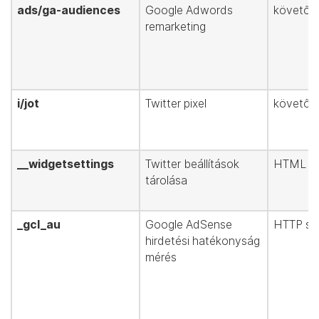
ads/ga-audiences
Google Adwords
követőpi
remarketing
i/jot
Twitter pixel
követőpi
__widgetsettings
Twitter beállítások
HTML hel
tárolása
_gcl_au
Google AdSense
HTTP süt
hirdetési hatékonyság
mérés