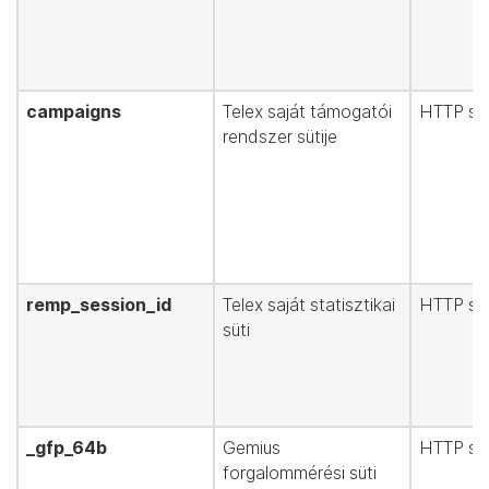
campaigns
Telex saját támogatói
HTTP süt
rendszer sütije
remp_session_id
Telex saját statisztikai
HTTP süt
süti
_gfp_64b
Gemius
HTTP süt
forgalommérési süti