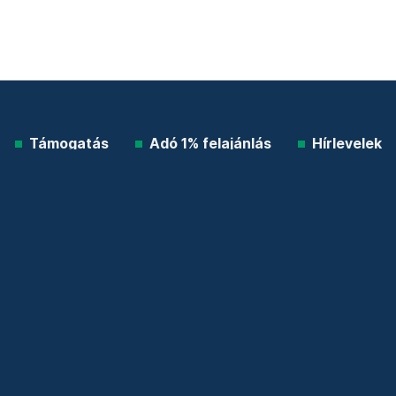
Támogatás
Adó 1% felajánlás
Hírlevelek
Telex Shop
© 2026 Telex.hu Zrt.
Impresszum
Etikai kódex
Átláthatóság
ÁSZF
Adatkezelési tájékoztató
Sütitájékoztató
Süti beállítások
Szabályzatok
Kommentelési szabályzat
Telex Sales