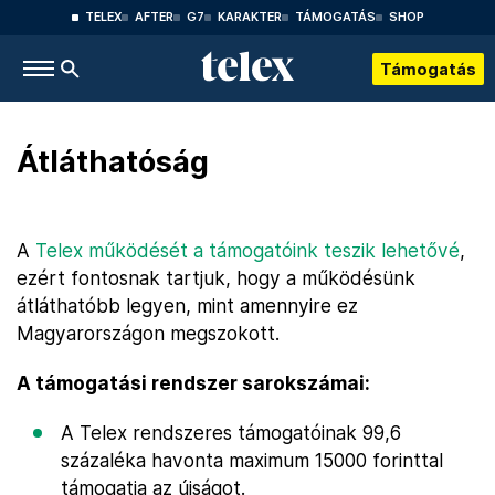
TELEX
AFTER
G7
KARAKTER
TÁMOGATÁS
SHOP
Támogatás
Átláthatóság
A
Telex működését a támogatóink teszik lehetővé
,
ezért fontosnak tartjuk, hogy a működésünk
átláthatóbb legyen, mint amennyire ez
Magyarországon megszokott.
A támogatási rendszer sarokszámai:
A Telex rendszeres támogatóinak 99,6
százaléka havonta maximum 15000 forinttal
támogatja az újságot.