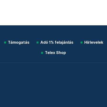
Támogatás
Adó 1% felajánlás
Hírlevelek
Telex Shop
© 2026 Telex.hu Zrt.
Impresszum
Etikai kódex
Átláthatóság
ÁSZF
Adatkezelési tájékoztató
Sütitájékoztató
Süti beállítások
Szabályzatok
Kommentelési szabályzat
Telex Sales