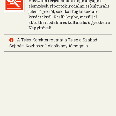
Hosszabb terjedelmű, átfogó anyagok,
elemzések, riportok irodalmi és kulturális
jelenségekről, sokakat foglalkoztató
kérdésekről. Kerülj képbe, merülj el
aktuális irodalmi és kulturális ügyekben a
Nagyítóval!
A Telex Karakter rovatát a Telex a Szabad
Sajtóért Közhasznú Alapítvány támogatja.