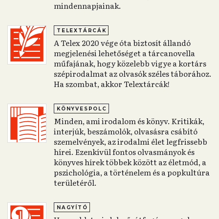
mindennapjainak.
TELEXTÁRCÁK
A Telex 2020 vége óta biztosít állandó
megjelenési lehetőséget a tárcanovella
műfajának, hogy közelebb vigye a kortárs
szépirodalmat az olvasók széles táborához.
Ha szombat, akkor Telextárcák!
KÖNYVESPOLC
Minden, ami irodalom és könyv. Kritikák,
interjúk, beszámolók, olvasásra csábító
szemelvények, az irodalmi élet legfrissebb
hírei. Ezenkívül fontos olvasmányok és
könyves hírek többek között az életmód, a
pszichológia, a történelem és a popkultúra
területéről.
NAGYÍTÓ