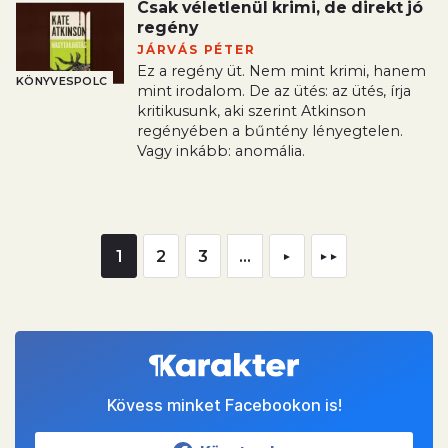
Csak véletlenül krimi, de direkt jó
regény
JÁRVÁS PÉTER
Ez a regény üt. Nem mint krimi, hanem
KÖNYVESPOLC
mint irodalom. De az ütés: az ütés, írja
kritikusunk, aki szerint Atkinson
regényében a bűntény lényegtelen.
Vagy inkább: anomália.
1
2
3
...
►
►►
Kövess minket Facebookon is!