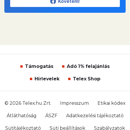
Követem!
Támogatás
Adó 1% felajánlás
Hírlevelek
Telex Shop
© 2026 Telex.hu Zrt.
Impresszum
Etikai kódex
Átláthatóság
ÁSZF
Adatkezelési tájékoztató
Sütitájékoztató
Süti beállítások
Szabályzatok