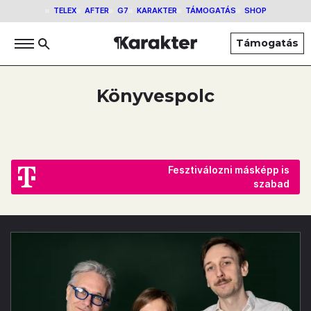
TELEX
AFTER
G7
KARAKTER
TÁMOGATÁS
SHOP
Támogatás
Könyvespolc
Fesztiválozni másképp is
szabad