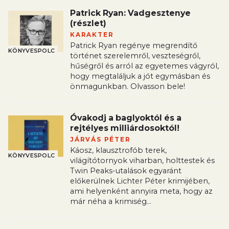
Patrick Ryan: Vadgesztenye
(részlet)
KARAKTER
Patrick Ryan regénye megrendítő
KÖNYVESPOLC
történet szerelemről, veszteségről,
hűségről és arról az egyetemes vágyról,
hogy megtaláljuk a jót egymásban és
önmagunkban. Olvasson bele!
Óvakodj a baglyoktól és a
rejtélyes milliárdosoktól!
JÁRVÁS PÉTER
Káosz, klausztrofób terek,
KÖNYVESPOLC
világítótornyok viharban, holttestek és
Twin Peaks-utalások egyaránt
előkerülnek Lichter Péter krimijében,
ami helyenként annyira meta, hogy az
már néha a krimiség...