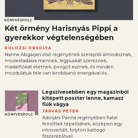
KÖNYVESPOLC
Két örmény Harisnyás Pippi a
gyerekkor végtelenségében
KOLOZSI ORSOLYA
Narine Abgarjan első regényének szereplői álmodoznak,
mozielőadásra mennek, légpuskát szereznek,
madárfiókát etetnek, pirogot esznek, és minden
mozdulatuk tele van kirobbanó energiával és...
Legszívesebben egy magazinból
kitépett poszter lenne, kamasz
fiúk vágya
JÁRVÁS PÉTER
KÖNYVESPOLC
Adorjáni Panna regényében fiatal
felnőttek tépelődnek, középen egy
introvertált, folyton kattogó
főszereplővel.