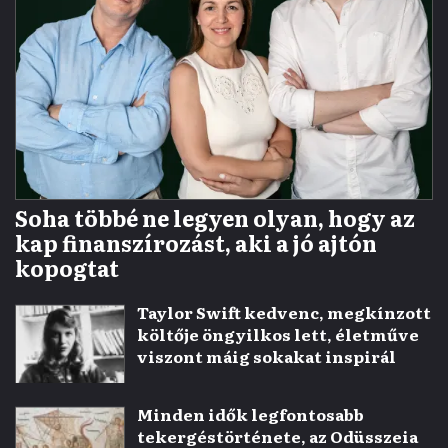
Soha többé ne legyen olyan, hogy az
kap finanszírozást, aki a jó ajtón
kopogtat
Taylor Swift kedvenc, megkínzott
költője öngyilkos lett, életműve
viszont máig sokakat inspirál
Minden idők legfontosabb
tekergéstörténete, az Odüsszeia