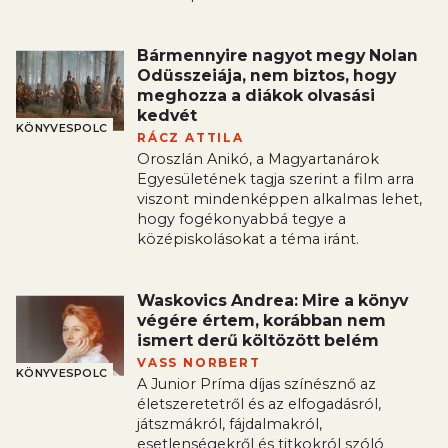
Bármennyire nagyot megy Nolan
Odüsszeiája, nem biztos, hogy
meghozza a diákok olvasási
kedvét
KÖNYVESPOLC
RÁCZ ATTILA
Oroszlán Anikó, a Magyartanárok
Egyesületének tagja szerint a film arra
viszont mindenképpen alkalmas lehet,
hogy fogékonyabbá tegye a
középiskolásokat a téma iránt.
Waskovics Andrea: Mire a könyv
végére értem, korábban nem
ismert derű költözött belém
VASS NORBERT
KÖNYVESPOLC
A Junior Príma díjas színésznő az
életszeretetről és az elfogadásról,
játszmákról, fájdalmakról,
esetlenségekről és titkokról szóló