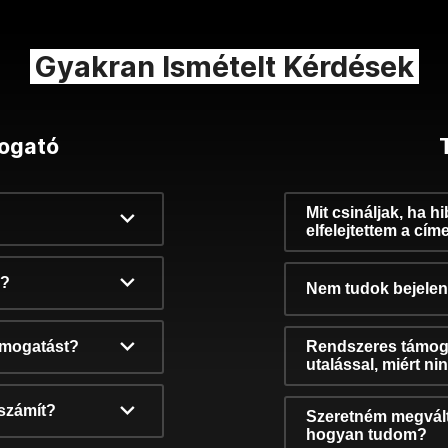
Gyakran Ismételt Kérdések
ogató
Mit csináljak, ha h
elfelejtettem a cím
k?
Nem tudok bejelent
támogatást?
Rendszeres támog
utalással, miért n
számít?
Szeretném megvált
hogyan tudom?