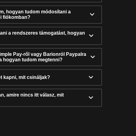
ám, hogyan tudom módosítani a
i fiókomban?
ni a rendszeres támogatást, hogyan
Simple Pay-ről vagy Barionról Paypalra
ra hogyan tudom megtenni?
t kapni, mit csináljak?
, amire nincs itt válasz, mit