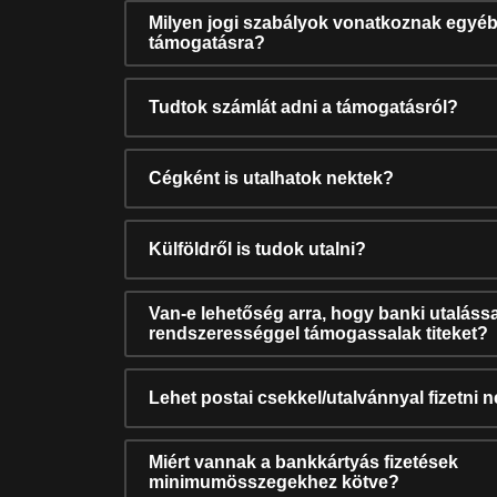
Milyen jogi szabályok vonatkoznak egyéb
támogatásra?
Tudtok számlát adni a támogatásról?
Cégként is utalhatok nektek?
Külföldről is tudok utalni?
Van-e lehetőség arra, hogy banki utalássa
rendszerességgel támogassalak titeket?
Lehet postai csekkel/utalvánnyal fizetni 
Miért vannak a bankkártyás fizetések
minimumösszegekhez kötve?