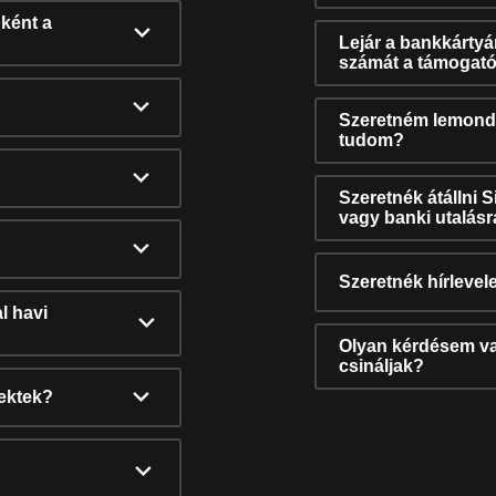
ként a
Lejár a bankkárty
számát a támogató
Szeretném lemonda
tudom?
Szeretnék átállni 
vagy banki utalás
Szeretnék hírlevele
l havi
Olyan kérdésem van
csináljak?
nektek?