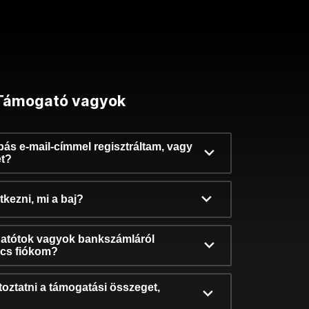
Támogató vagyok
ibás e-mail-címmel regisztráltam, vagy
et?
kezni, mi a baj?
atótok vagyok bankszámláról
incs fiókom?
oztatni a támogatási összeget,