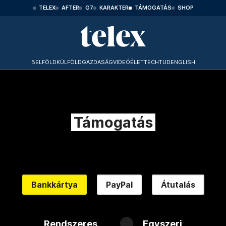
TELEX
AFTER
G7
KARAKTER
TÁMOGATÁS
SHOP
BELFÖLD
KÜLFÖLD
GAZDASÁG
VIDEÓ
ÉLET
TECHTUD
ENGLISH
Támogatás
Bankkártya
PayPal
Átutalás
Rendszeres
Egyszeri