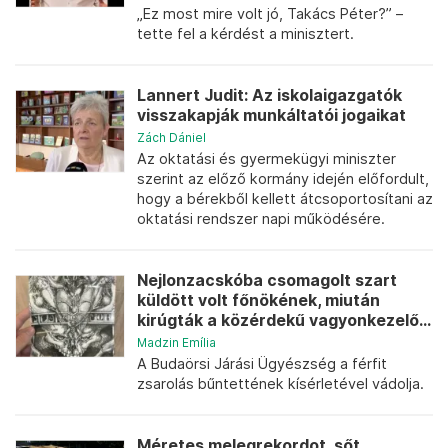
„Ez most mire volt jó, Takács Péter?” –
tette fel a kérdést a minisztert.
Lannert Judit: Az iskolaigazgatók
visszakapják munkáltatói jogaikat
Zách Dániel
Az oktatási és gyermekügyi miniszter
szerint az előző kormány idején előfordult,
hogy a bérekből kellett átcsoportosítani az
oktatási rendszer napi működésére.
Nejlonzacskóba csomagolt szart
küldött volt főnökének, miután
kirúgták a közérdekű vagyonkezelő...
Madzin Emília
A Budaörsi Járási Ügyészség a férfit
zsarolás bűntettének kísérletével vádolja.
Méretes melegrekordot, sőt