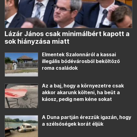
Lázár János csak minimálbért kapott a
sok hiányzása miatt
Elmentek Szalonnáról a kassai
illegális bódévárosból beköltöző
roma családok
Az a baj, hogy a környezetre csak
akkor akarunk költeni, ha beüt a
káosz, pedig nem kéne sokat
A Duna partján érezzük igazán, hogy
a szélsőségek korát éljük