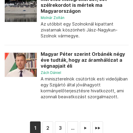
szélrekordot is mértek ma
Magyarországon
Molnár Zoltán
Az utóbbit egy Szolnoknál kipattant
zivatarnak köszönheti Jász-Nagykun-
Szolnok vármegye.
Magyar Péter szerint Orbánék négy
éve tudták, hogy az áramhálózat a
végnapjait éli
Zách Dániel
A miniszterelnök csütörtök esti videójában
egy Szijjártó által jóváhagyott
kormányelőterjesztésre hivatkozott, ami
azonnali beavatkozást szorgalmazott.
1
2
3
...
►
►►