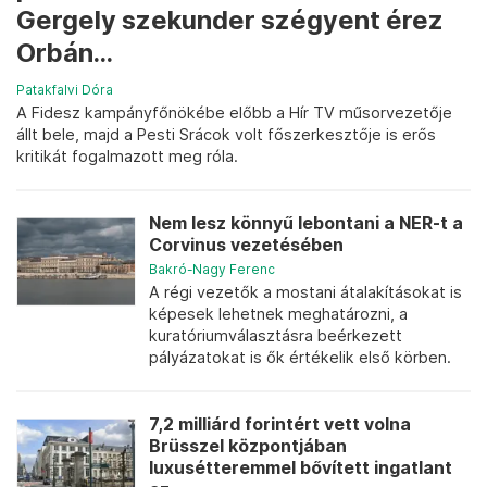
Gergely szekunder szégyent érez
Orbán...
Patakfalvi Dóra
A Fidesz kampányfőnökébe előbb a Hír TV műsorvezetője
állt bele, majd a Pesti Srácok volt főszerkesztője is erős
kritikát fogalmazott meg róla.
Nem lesz könnyű lebontani a NER-t a
Corvinus vezetésében
Bakró-Nagy Ferenc
A régi vezetők a mostani átalakításokat is
képesek lehetnek meghatározni, a
kuratóriumválasztásra beérkezett
pályázatokat is ők értékelik első körben.
7,2 milliárd forintért vett volna
Brüsszel központjában
luxusétteremmel bővített ingatlant