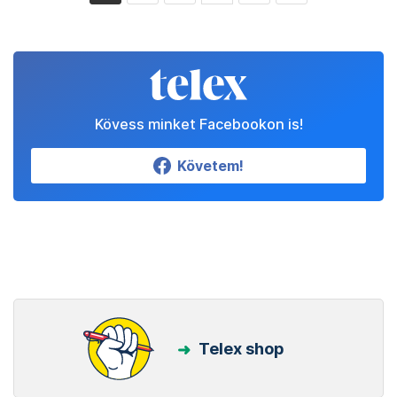
Kövess minket Facebookon is!
Követem!
Telex shop