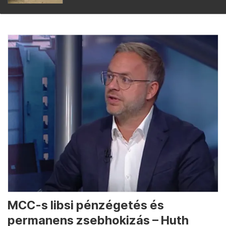
MCC-s libsi pénzégetés és
permanens zsebhokizás – Huth