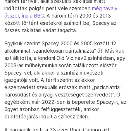
három férfival, akik szexuális zaklatás miatt
indítottak polgári pert vele szemben
még tavaly
ősszel
,
írja a BBC
. A három férfi 2000 és 2013
között történt esetekről számolt be, Spacey az
összes zaklatási vádat tagadta.
Egyikük szerint Spacey 2000 és 2005 között 12
alkalommal „szándékosan bántalmazta” őt. Másikuk
azt állította, a londoni Old Vic nevű színházban, egy
2008-as műhelymunka során találkozott először
Spacey-vel, aki akkor a színház művészeti
igazgatója volt. A férfi szerint az ekkor
elszenvedett szexuális erőszak miatt „pszichiátriai
károsodást és anyagi veszteséget szenvedett”. Ő
egyébként már 2022-ben is beperelte Spacey-t, az
ügyet azonban felfüggesztették, amikor
büntetőeljárás indult a színész ellen.
A harmadik férfi, a 33 éves Ruari Cannon azt