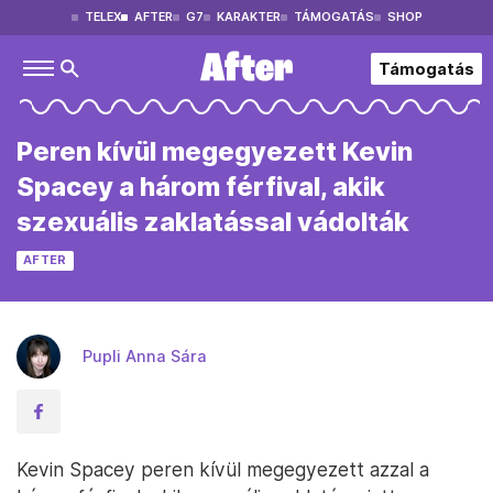
TELEX
AFTER
G7
KARAKTER
TÁMOGATÁS
SHOP
Támogatás
Peren kívül megegyezett Kevin
Spacey a három férfival, akik
szexuális zaklatással vádolták
AFTER
Pupli Anna Sára
Kevin Spacey peren kívül megegyezett azzal a