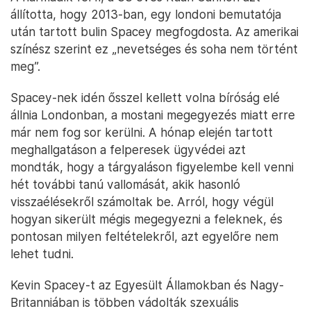
állította, hogy 2013-ban, egy londoni bemutatója
után tartott bulin Spacey megfogdosta. Az amerikai
színész szerint ez „nevetséges és soha nem történt
meg”.
Spacey-nek idén ősszel kellett volna bíróság elé
állnia Londonban, a mostani megegyezés miatt erre
már nem fog sor kerülni. A hónap elején tartott
meghallgatáson a felperesek ügyvédei azt
mondták, hogy a tárgyaláson figyelembe kell venni
hét további tanú vallomását, akik hasonló
visszaélésekről számoltak be. Arról, hogy végül
hogyan sikerült mégis megegyezni a feleknek, és
pontosan milyen feltételekről, azt egyelőre nem
lehet tudni.
Kevin Spacey-t az Egyesült Államokban és Nagy-
Britanniában is többen vádolták szexuális