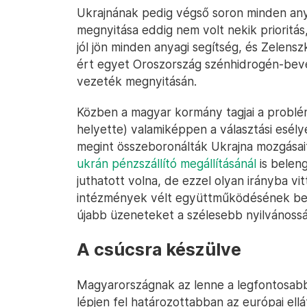
Ukrajnának pedig végső soron minden any
megnyitása eddig nem volt nekik prioritás,
jól jön minden anyagi segítség, és Zelens
ért egyet Oroszország szénhidrogén-bevé
vezeték megnyitásán.
Közben a magyar kormány tagjai a problé
helyette) valamiképpen a választási esély
megint összeboronálták Ukrajna mozgásai
ukrán pénzszállító megállításánál
is beleng
juthatott volna, de ezzel olyan irányba vit
intézmények vélt együttműködésének bemut
újabb üzeneteket a szélesebb nyilvánoss
A csúcsra készülve
Magyarországnak az lenne a legfontosabb 
lépjen fel határozottabban az európai ell