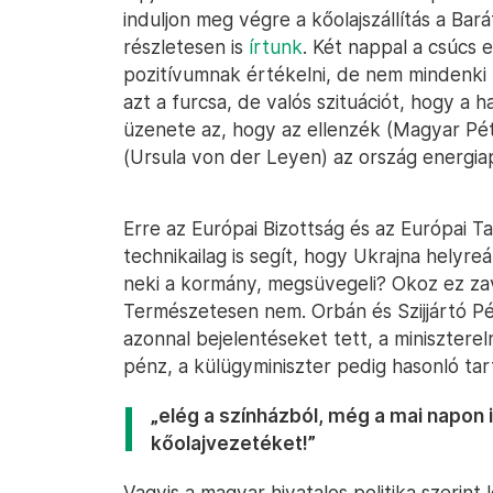
induljon meg végre a kőolajszállítás a Ba
részletesen is
írtunk
. Két nappal a csúcs 
pozitívumnak értékelni, de nem mindenki 
azt a furcsa, de valós szituációt, hogy a 
üzenete az, hogy az ellenzék (Magyar Péte
(Ursula von der Leyen) az ország energiapi
Erre az Európai Bizottság és az Európai Ta
technikailag is segít, hogy Ukrajna helyre
neki a kormány, megsüvegeli? Okoz ez z
Természetesen nem. Orbán és Szijjártó Pé
azonnal bejelentéseket tett, a miniszterel
pénz, a külügyminiszter pedig hasonló ta
„elég a színházból, még a mai napon i
kőolajvezetéket!”
Vagyis a magyar hivatalos politika szerint