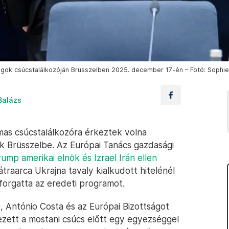
zágok csúcstalálkozóján Brüsszelben 2025. december 17-én – Fotó: Sophie
Balázs
lmas csúcstalálkozóra érkeztek volna
k Brüsszelbe. Az Európai Tanács gazdasági
ump amerikai elnök és Izrael Irán ellen
átraarca Ukrajna tavaly kialkudott hitelénél
lforgatta az eredeti programot.
e, António Costa és az Európai Bizottságot
zett a mostani csúcs előtt egy egyezséggel