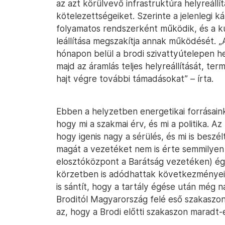
az azt körülvevő infrastruktúra helyreállít
kötelezettségeiket. Szerinte a jelenlegi k
folyamatos rendszerként működik, és a ku
leállítása megszakítja annak működését. „
hónapon belül a brodi szivattyútelepen hel
majd az áramlás teljes helyreállítását, t
hajt végre további támadásokat” – írta.
Ebben a helyzetben energetikai forrásai
hogy mi a szakmai érv, és mi a politika. A
hogy igenis nagy a sérülés, és mi is beszé
magát a vezetéket nem is érte semmilyen t
elosztóközpont a Barátság vezetéken) ége
körzetben is adódhattak következményei.
is sántít, hogy a tartály égése után még 
Broditól Magyarország felé eső szakaszon
az, hogy a Brodi előtti szakaszon marad