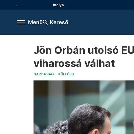
Ibolya
Menü
Kereső
Jön Orbán utolsó EU-
viharossá válhat
GAZDASÁG
KÜLFÖLD