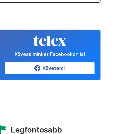
Kövess minket Facebookon is!
Követem!
Legfontosabb