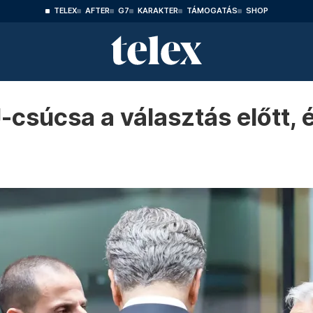
TELEX
AFTER
G7
KARAKTER
TÁMOGATÁS
SHOP
csúcsa a választás előtt, é