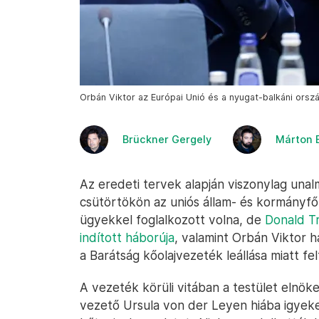
Orbán Viktor az Európai Unió és a nyugat-balkáni ors
Brückner Gergely
Márton 
Az eredeti tervek alapján viszonylag una
csütörtökön az uniós állam- és kormányfő
ügyekkel foglalkozott volna, de
Donald Tr
indított háborúja
, valamint Orbán Viktor h
a Barátság kőolajvezeték leállása miatt fe
A vezeték körüli vitában a testület elnök
vezető Ursula von der Leyen hiába igyeke