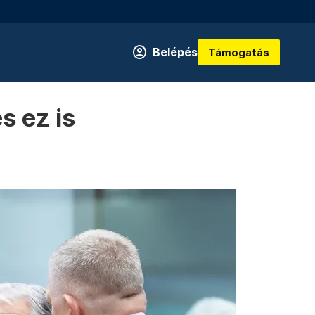
Belépés
Támogatás
s ez is