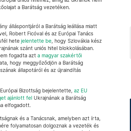
kőolajat a Barátság vezetéken.
 álláspontjáról a Barátság leállása miatt
vel, Robert Ficóval és az Európai Tanács
sfél hete
jelentette be
, hogy Szlovákia kész
ajnának szánt uniós hitel blokkolásában.
 nem fogadta azt
a magyar szakértői
adata, hogy meggyőződjön a Barátság
zának állapotáról és az újraindítás
Európai Bizottság bejelentette,
az EU
t ajánlott fel
Ukrajnának a Barátság
na elfogadott.
ttságnak és a Tanácsnak, amelyben azt írta,
enére folyamatosan dolgoznak a vezeték és