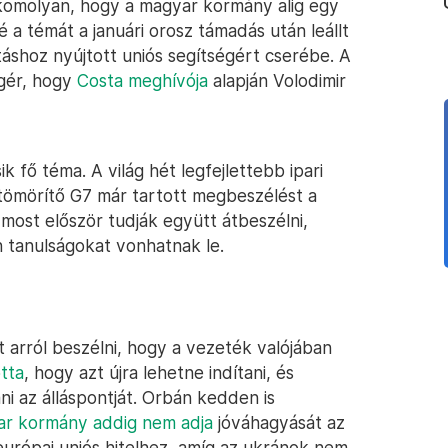
 komolyan, hogy a magyar kormány alig egy
 a témát a januári orosz támadás után leállt
táshoz nyújtott uniós segítségért cserébe. A
ígér, hogy
Costa meghívója
alapján Volodimir
 fő téma. A világ hét legfejlettebb ipari
t tömörítő G7 már tartott megbeszélést a
i most először tudják együtt átbeszélni,
n tanulságokat vonhatnak le.
arról beszélni, hogy a vezeték valójában
tta
, hogy azt újra lehetne indítani, és
ni az álláspontját. Orbán kedden is
ar kormány addig nem adja
jóváhagyását az
európai uniós hitelhez, amíg az ukránok nem