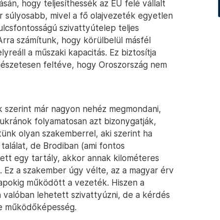
ásán, hogy teljesíthessék az EU felé vállalt
ár súlyosabb, mivel a fő olajvezeték egyetlen
lcsfontosságú szivattyútelep teljes
Arra számítunk, hogy körülbelül másfél
yreáll a műszaki kapacitás. Ez biztosítja
ermészetesen feltéve, hogy Oroszország nem
nk szerint már nagyon nehéz megmondani,
z ukránok folyamatosan azt bizonygatják,
ltünk olyan szakemberrel, aki szerint ha
alálat, de Brodiban (ami fontos
tt egy tartály, akkor annak kilométeres
 Ez a szakember úgy vélte, az a magyar érv
napokig működött a vezeték. Hiszen a
 valóban lehetett szivattyúzni, de a kérdés
t-e működőképesség.