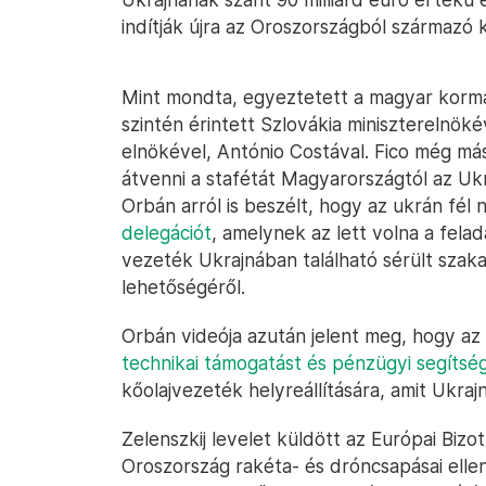
indítják újra az Oroszországból származó 
Mint mondta, egyeztetett a magyar kormány
szintén érintett Szlovákia miniszterelnöké
elnökével, António Costával. Fico még má
átvenni a stafétát Magyarországtól az Ukr
Orbán arról is beszélt, hogy az ukrán fél
delegációt
, amelynek az lett volna a fel
vezeték Ukrajnában található sérült szakas
lehetőségéről.
Orbán videója azután jelent meg, hogy az 
technikai támogatást és pénzügyi segítsége
kőolajvezeték helyreállítására, amit Ukraj
Zelenszkij levelet küldött az Európai Bizo
Oroszország rakéta- és dróncsapásai ell