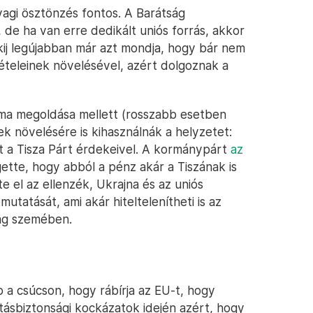
agi ösztönzés fontos. A Barátság
 de ha van erre dedikált uniós forrás, akkor
zkij legújabban már azt mondja, hogy bár nem
teleinek növelésével, azért dolgoznak a
ma megoldása mellett (rosszabb esetben
ek növelésére is kihasználnák a helyzetet:
t a Tisza Párt érdekeivel. A kormánypárt
az
ette, hogy abból a pénz akár a Tiszának is
te el az ellenzék, Ukrajna és az uniós
atását, ami akár hiteltelenítheti is az
ág szemében.
a csúcson, hogy rábírja az EU-t, hogy
átásbiztonsági kockázatok idején azért, hogy