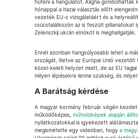
hűteni a hangulatot. Aligha gondolhatták
hónappal a hazai választás előtt elengedné
vezeték EU-s vizsgálatáért és a helyreállí
csúcstalálkozón az is feszült pillanatokat 
Zelenszkij ukrán elnököt is meghallgatják.
Ennél azonban hangsúlyosabb lehet a másik
országát, illetve az Európai Unió vezetői
közel-keleti helyzet miatt, de az EU tagja
milyen lépésekre lenne szükség, és milye
A Barátság kérdése
A magyar kormány február végén kezdett 
működőképes,
műholdképek alapján állíto
nyilatkozatokkal is igyekezett alátámaszta
megismételte egy videóban, hogy
a magy
Ukrajnának szánt 90 milliárd euró értékű 