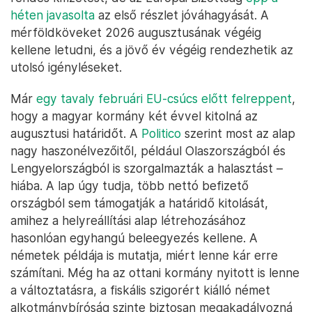
héten javasolta
az első részlet jóváhagyását. A
mérföldköveket 2026 augusztusának végéig
kellene letudni, és a jövő év végéig rendezhetik az
utolsó igényléseket.
Már
egy tavaly februári EU-csúcs előtt felreppent
,
hogy a magyar kormány két évvel kitolná az
augusztusi határidőt. A
Politico
szerint most az alap
nagy haszonélvezőitől, például Olaszországból és
Lengyelországból is szorgalmazták a halasztást –
hiába. A lap úgy tudja, több nettó befizető
országból sem támogatják a határidő kitolását,
amihez a helyreállítási alap létrehozásához
hasonlóan egyhangú beleegyezés kellene. A
németek példája is mutatja, miért lenne kár erre
számítani. Még ha az ottani kormány nyitott is lenne
a változtatásra, a fiskális szigorért kiálló német
alkotmánybíróság szinte biztosan megakadályozná