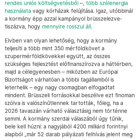
rendes uniós költségvetésből
–,
több szélenergia
használata
vagy kórházak felújítása. Igaz, utóbbinál
a kormány épp azzal kampányol brüsszelezve-
tiszázva, hogy
mennyire rosszul áll
.
Elvben van olyan lehetőség, hogy a kormány
teljesíti a több mint 350 mérföldkövet a
szupermérföldkövekkel együtt, az összes
szükséges fejlesztést előfinanszírozva a háttérben,
majd a célegyenesben – miközben az Európai
Bizottságot várhatóan a többi tagállamból is
leterhelik – egy nagy csomagban elfogadtat
mindent. Brüsszeli forrásokkal beszélve ezt finoman
szólva is valószínűtlennek tartották, főleg, ha a
2026 tavaszán várható választásig nem történne
semmi. A kormány szerdai válaszából úgy tűnik,
bele kell húzni: a nagyjából 4200 milliárd forintnyi
alapból „már 52 darab pályázati felhívás jelent meg