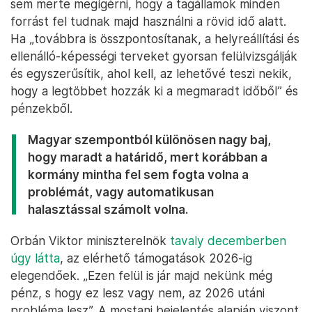
sem merte megígérni, hogy a tagállamok minden
forrást fel tudnak majd használni a rövid idő alatt.
Ha „továbbra is összpontosítanak, a helyreállítási és
ellenálló-képességi terveket gyorsan felülvizsgálják
és egyszerűsítik, ahol kell, az lehetővé teszi nekik,
hogy a legtöbbet hozzák ki a megmaradt időből” és
pénzekből.
Magyar szempontból különösen nagy baj,
hogy maradt a határidő, mert korábban a
kormány mintha fel sem fogta volna a
problémát, vagy automatikusan
halasztással számolt volna.
Orbán Viktor miniszterelnök
tavaly decemberben
úgy látta
, az elérhető támogatások 2026-ig
elegendőek. „Ezen felül is jár majd nekünk még
pénz, s hogy ez lesz vagy nem, az 2026 utáni
probléma lesz”. A mostani bejelentés alapján viszont