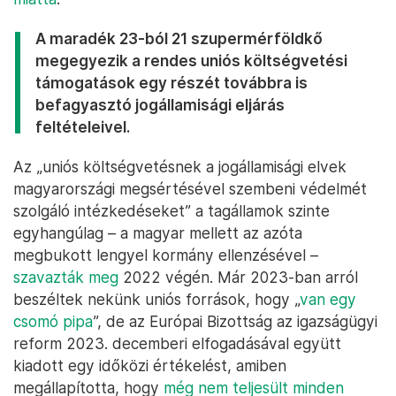
A maradék 23-ból 21 szupermérföldkő
megegyezik a rendes uniós költségvetési
támogatások egy részét továbbra is
befagyasztó jogállamisági eljárás
feltételeivel.
Az „uniós költségvetésnek a jogállamisági elvek
magyarországi megsértésével szembeni védelmét
szolgáló intézkedéseket” a tagállamok szinte
egyhangúlag – a magyar mellett az azóta
megbukott lengyel kormány ellenzésével –
szavazták meg
2022 végén. Már 2023-ban arról
beszéltek nekünk uniós források, hogy „
van egy
csomó pipa
”, de az Európai Bizottság az igazságügyi
reform 2023. decemberi elfogadásával együtt
kiadott egy időközi értékelést, amiben
megállapította, hogy
még nem teljesült minden