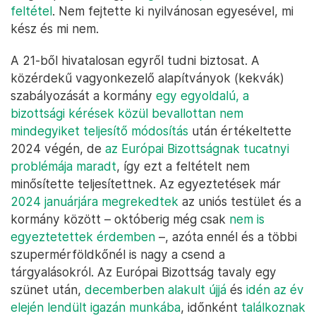
feltétel
. Nem fejtette ki nyilvánosan egyesével, mi
kész és mi nem.
A 21-ből hivatalosan egyről tudni biztosat. A
közérdekű vagyonkezelő alapítványok (kekvák)
szabályozását a kormány
egy egyoldalú, a
bizottsági kérések közül bevallottan nem
mindegyiket teljesítő módosítás
után értékeltette
2024 végén, de
az Európai Bizottságnak tucatnyi
problémája maradt
, így ezt a feltételt nem
minősítette teljesítettnek. Az egyeztetések már
2024 januárjára megrekedtek
az uniós testület és a
kormány között – októberig még csak
nem is
egyeztetettek érdemben
–, azóta ennél és a többi
szupermérföldkőnél is nagy a csend a
tárgyalásokról. Az Európai Bizottság tavaly egy
szünet után,
decemberben alakult újjá
és
idén az év
elején lendült igazán munkába
, időnként
találkoznak