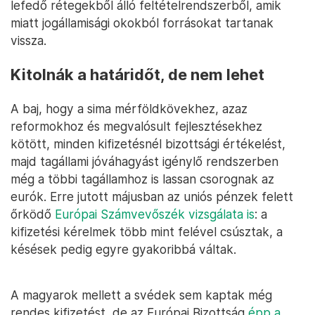
lefedő rétegekből álló feltételrendszerből, amik
miatt jogállamisági okokból forrásokat tartanak
vissza.
Kitolnák a határidőt, de nem lehet
A baj, hogy a sima mérföldkövekhez, azaz
reformokhoz és megvalósult fejlesztésekhez
kötött, minden kifizetésnél bizottsági értékelést,
majd tagállami jóváhagyást igénylő rendszerben
még a többi tagállamhoz is lassan csorognak az
eurók. Erre jutott májusban az uniós pénzek felett
őrködő
Európai Számvevőszék vizsgálata is
: a
kifizetési kérelmek több mint felével csúsztak, a
késések pedig egyre gyakoribbá váltak.
A magyarok mellett a svédek sem kaptak még
rendes kifizetést, de az Európai Bizottság
épp a