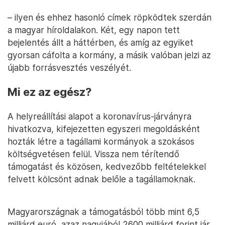
– ilyen és ehhez hasonló címek röpködtek szerdán
a magyar híroldalakon. Két, egy napon tett
bejelentés állt a háttérben, és amíg az egyiket
gyorsan cáfolta a kormány, a másik valóban jelzi az
újabb forrásvesztés veszélyét.
Mi ez az egész?
A helyreállítási alapot a koronavírus-járványra
hivatkozva, kifejezetten egyszeri megoldásként
hozták létre a tagállami kormányok a szokásos
költségvetésen felül. Vissza nem térítendő
támogatást és közösen, kedvezőbb feltételekkel
felvett kölcsönt adnak belőle a tagállamoknak.
Magyarországnak a támogatásból több mint 6,5
milliárd euró, azaz nagyjából 2600 milliárd forint jár.