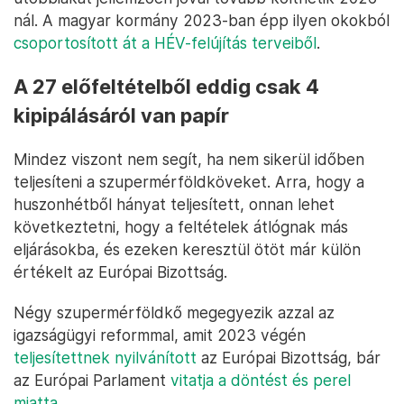
nál. A magyar kormány 2023-ban épp ilyen okokból
csoportosított át a HÉV-felújítás terveiből
.
A 27 előfeltételből eddig csak 4
kipipálásáról van papír
Mindez viszont nem segít, ha nem sikerül időben
teljesíteni a szupermérföldköveket. Arra, hogy a
huszonhétből hányat teljesített, onnan lehet
következtetni, hogy a feltételek átlógnak más
eljárásokba, és ezeken keresztül ötöt már külön
értékelt az Európai Bizottság.
Négy szupermérföldkő megegyezik azzal az
igazságügyi reformmal, amit 2023 végén
teljesítettnek nyilvánított
az Európai Bizottság, bár
az Európai Parlament
vitatja a döntést és perel
miatta
.