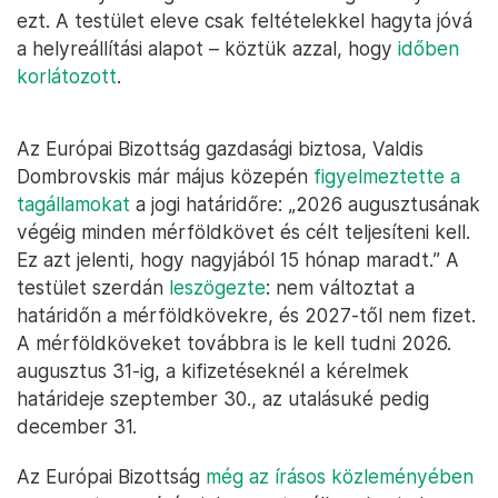
ezt. A testület eleve csak feltételekkel hagyta jóvá
a helyreállítási alapot – köztük azzal, hogy
időben
korlátozott
.
Az Európai Bizottság gazdasági biztosa, Valdis
Dombrovskis már május közepén
figyelmeztette a
tagállamokat
a jogi határidőre: „2026 augusztusának
végéig minden mérföldkövet és célt teljesíteni kell.
Ez azt jelenti, hogy nagyjából 15 hónap maradt.” A
testület szerdán
leszögezte
: nem változtat a
határidőn a mérföldkövekre, és 2027-től nem fizet.
A mérföldköveket továbbra is le kell tudni 2026.
augusztus 31-ig, a kifizetéseknél a kérelmek
határideje szeptember 30., az utalásuké pedig
december 31.
Az Európai Bizottság
még az írásos közleményében