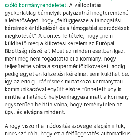
szóló kormányrendeletet
. A változtatás
gyakorlatilag bármelyik pályázatnál megteremtené
a lehetőséget, hogy „felfüggessze a támogatási
kérelmek értékelését és a támogatási szerződések
megkötését”. A döntés feltétele, hogy „nem
küldhető meg a kifizetési kérelem az Európai
Bizottság részére”. Most ez minden esetben igaz,
mert még nem fogadtatta el a kormány, hogy
teljesítette volna a szupermérföldköveket, addig
pedig egyetlen kifizetési kérelmet sem küldhet be.
Így az eddigi, ráérősnek mutatkozó kormányzati
kommunikációval együtt elsőre tűnhetett úgy is,
mintha a határidő helybenhagyása miatt a kormány
egyszerűen belátta volna, hogy reménytelen az
ügy, és elvágna mindent.
Ahogy viszont a módosítás szövege alapján írtuk,
nincs szó róla, hogy ez a felfüggesztés automatikus