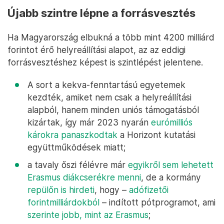
Újabb szintre lépne a forrásvesztés
Ha Magyarország elbukná a több mint 4200 milliárd
forintot érő helyreállítási alapot, az az eddigi
forrásvesztéshez képest is szintlépést jelentene.
A sort a kekva-fenntartású egyetemek
kezdték, amiket nem csak a helyreállítási
alapból, hanem minden uniós támogatásból
kizártak, így már 2023 nyarán
eurómilliós
károkra panaszkodtak
a Horizont kutatási
együttműködések miatt;
a tavaly őszi félévre már
egyikről sem lehetett
Erasmus diákcserékre menni
, de a kormány
repülőn is hirdeti
, hogy –
adófizetői
forintmilliárdokból
– indított pótprogramot, ami
szerinte jobb, mint az Erasmus
;