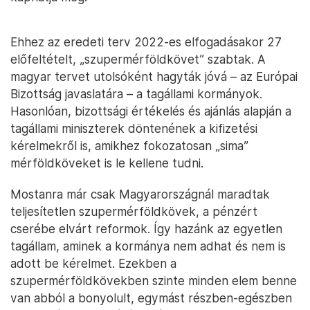
Ehhez az eredeti terv 2022-es elfogadásakor 27
előfeltételt, „szupermérföldkövet” szabtak. A
magyar tervet utolsóként hagyták jóvá – az Európai
Bizottság javaslatára – a tagállami kormányok.
Hasonlóan, bizottsági értékelés és ajánlás alapján a
tagállami miniszterek döntenének a kifizetési
kérelmekről is, amikhez fokozatosan „sima”
mérföldköveket is le kellene tudni.
Mostanra már csak Magyarországnál maradtak
teljesítetlen szupermérföldkövek, a pénzért
cserébe elvárt reformok. Így hazánk az egyetlen
tagállam, aminek a kormánya nem adhat és nem is
adott be kérelmet. Ezekben a
szupermérföldkövekben szinte minden elem benne
van abból a bonyolult, egymást részben-egészben