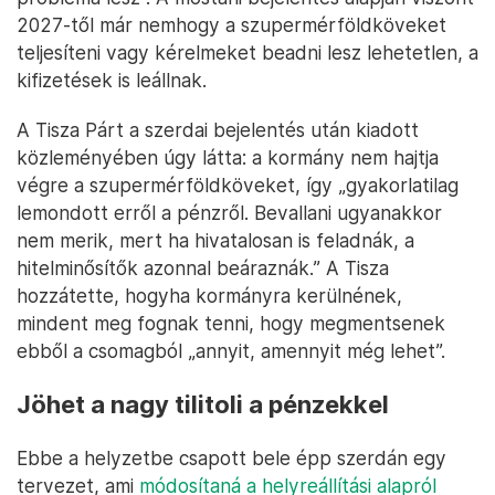
2027-től már nemhogy a szupermérföldköveket
teljesíteni vagy kérelmeket beadni lesz lehetetlen, a
kifizetések is leállnak.
A Tisza Párt a szerdai bejelentés után kiadott
közleményében úgy látta: a kormány nem hajtja
végre a szupermérföldköveket, így „gyakorlatilag
lemondott erről a pénzről. Bevallani ugyanakkor
nem merik, mert ha hivatalosan is feladnák, a
hitelminősítők azonnal beáraznák.” A Tisza
hozzátette, hogyha kormányra kerülnének,
mindent meg fognak tenni, hogy megmentsenek
ebből a csomagból „annyit, amennyit még lehet”.
Jöhet a nagy tilitoli a pénzekkel
Ebbe a helyzetbe csapott bele épp szerdán egy
tervezet, ami
módosítaná a helyreállítási alapról