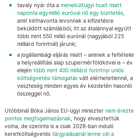
tavaly nyár óta a
menekültügyi huxit miatt
naponta egymillió euróval nő egy büntetés
,
amit kéthavonta levonnak a kifizetésre
beküldött számlákból, itt az átalánnyal együtt
több mint 550 millió eurónál (nagyjából 225
milliárd forintnál) járunk;
a jogállamisági eljárás miatt – aminek a feltételei
a helyreállítási alap szupermérföldkövei is – év
elején
több mint 400 milliárd forintnyi uniós
költségvetési támogatás
vált elérhetetlenné, a
veszteség minden egyes év kezdetén hasonló
összeggel nő.
Utóbbinál Bóka János EU-ügyi miniszter
nem érezte
pontos megfogalmazásnak
, hogy elvesztettük
volna, de szerinte is a csak 2028-ban induló
keretköltségvetés
tárgyalásainál lenne cél a