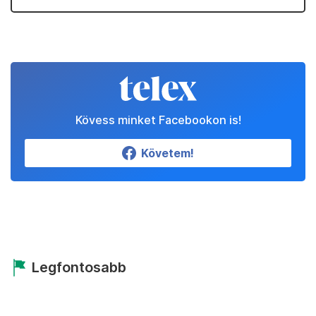
Kövess minket Facebookon is!
Követem!
Legfontosabb