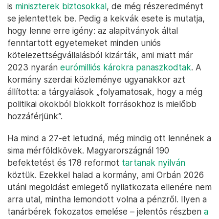
is
miniszterek biztosokkal
, de még részeredményt
se jelentettek be. Pedig a kekvák esete is mutatja,
hogy lenne erre igény: az alapítványok által
fenntartott egyetemeket minden uniós
kötelezettségvállalásból kizárták, ami miatt már
2023 nyarán
eurómilliós károkra panaszkodtak
. A
kormány szerdai közleménye ugyanakkor azt
állította: a tárgyalások „folyamatosak, hogy a még
politikai okokból blokkolt forrásokhoz is mielőbb
hozzáférjünk”.
Ha mind a 27-et letudná, még mindig ott lennének a
sima mérföldkövek. Magyarországnál 190
befektetést és 178 reformot
tartanak nyilván
köztük. Ezekkel halad a kormány, ami Orbán 2026
utáni megoldást emlegető nyilatkozata ellenére nem
arra utal, mintha lemondott volna a pénzről. Ilyen a
tanárbérek fokozatos emelése – jelentős részben
a