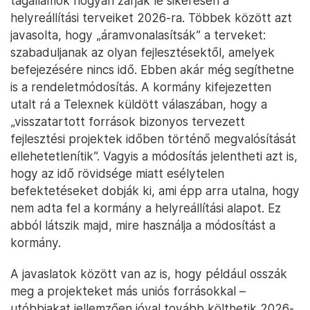
tagállamok hogyan zárják le sikeresen a
helyreállítási terveiket 2026-ra. Többek között azt
javasolta, hogy „áramvonalasítsák” a terveket:
szabaduljanak az olyan fejlesztésektől, amelyek
befejezésére nincs idő. Ebben akár még segíthetne
is a rendeletmódosítás. A kormány kifejezetten
utalt rá a Telexnek küldött válaszában, hogy a
„visszatartott források bizonyos tervezett
fejlesztési projektek időben történő megvalósítását
ellehetetlenítik”. Vagyis a módosítás jelentheti azt is,
hogy az idő rövidsége miatt esélytelen
befektetéseket dobják ki, ami épp arra utalna, hogy
nem adta fel a kormány a helyreállítási alapot. Ez
abból látszik majd, mire használja a módosítást a
kormány.
A javaslatok között van az is, hogy például osszák
meg a projekteket más uniós forrásokkal –
utóbbiakat jellemzően jóval tovább költhetik 2026-