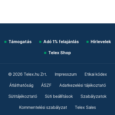
Támogatás
Adó 1% felajánlás
Hírlevelek
Telex Shop
© 2026 Telex.hu Zrt.
Impresszum
Etikai kódex
Átláthatóság
ÁSZF
Adatkezelési tájékoztató
Sütitájékoztató
Süti beállítások
Szabályzatok
Kommentelési szabályzat
Telex Sales