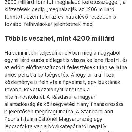
2090 milliárd forintot meghaladó keretösszeggel”, a
kifizetések pedig „meghaladják az 1206 milliárd
forintot”. Ezen felül az év hátralévő részében is
további felhívásokat jelentetnek meg.
Több is veszhet, mint 4200 milliárd
Ha semmi sem teljesülne, elvben még a nagyjából
egymilliárd eurós előleget is vissza kellene fizetni, és
az eddig előfinanszírozott fejlesztések után se látna
uniós pénzt a költségvetés. Ahogy arra a Tisza
közleménye is felhívta a figyelmet, egy buktának
további következményei lehetnek a
hitelminősítőknél. A Ráadásul a magyar
államadósság és költségvetési hiány finanszírozása
is jelentősen megdrágulhatna. A Standard and
Poor's hitelminősítőnél Magyarország egy
lépcsőfokra van a bóvlikategóriától negatív