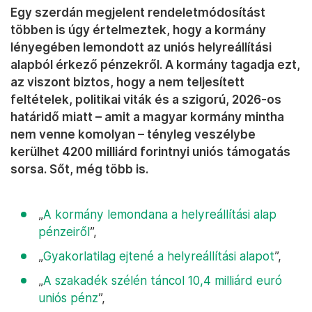
Egy szerdán megjelent rendeletmódosítást
többen is úgy értelmeztek, hogy a kormány
lényegében lemondott az uniós helyreállítási
alapból érkező pénzekről. A kormány tagadja ezt,
az viszont biztos, hogy a nem teljesített
feltételek, politikai viták és a szigorú, 2026-os
határidő miatt – amit a magyar kormány mintha
nem venne komolyan – tényleg veszélybe
kerülhet 4200 milliárd forintnyi uniós támogatás
sorsa. Sőt, még több is.
„
A kormány lemondana a helyreállítási alap
pénzeiről
”,
„
Gyakorlatilag ejtené a helyreállítási alapot
”,
„
A szakadék szélén táncol 10,4 milliárd euró
uniós pénz
”,