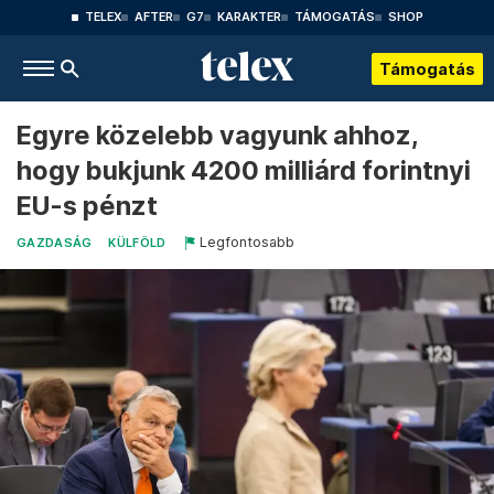
TELEX
AFTER
G7
KARAKTER
TÁMOGATÁS
SHOP
Támogatás
Egyre közelebb vagyunk ahhoz,
hogy bukjunk 4200 milliárd forintnyi
EU-s pénzt
Legfontosabb
GAZDASÁG
KÜLFÖLD