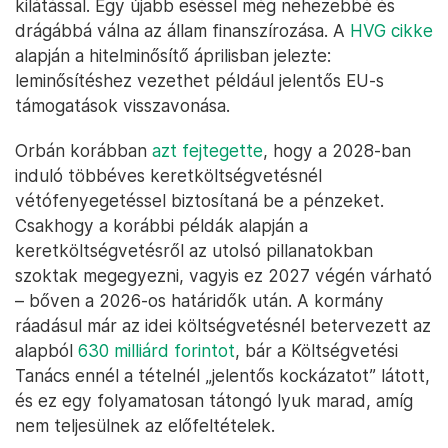
kilátással. Egy újabb eséssel még nehezebbé és
drágábbá válna az állam finanszírozása. A
HVG cikke
alapján a hitelminősítő áprilisban jelezte:
leminősítéshez vezethet például jelentős EU-s
támogatások visszavonása.
Orbán korábban
azt fejtegette
, hogy a 2028-ban
induló többéves keretköltségvetésnél
vétófenyegetéssel biztosítaná be a pénzeket.
Csakhogy a korábbi példák alapján a
keretköltségvetésről az utolsó pillanatokban
szoktak megegyezni, vagyis ez 2027 végén várható
– bőven a 2026-os határidők után. A kormány
ráadásul már az idei költségvetésnél betervezett az
alapból
630 milliárd forintot
, bár a Költségvetési
Tanács ennél a tételnél „jelentős kockázatot” látott,
és ez egy folyamatosan tátongó lyuk marad, amíg
nem teljesülnek az előfeltételek.