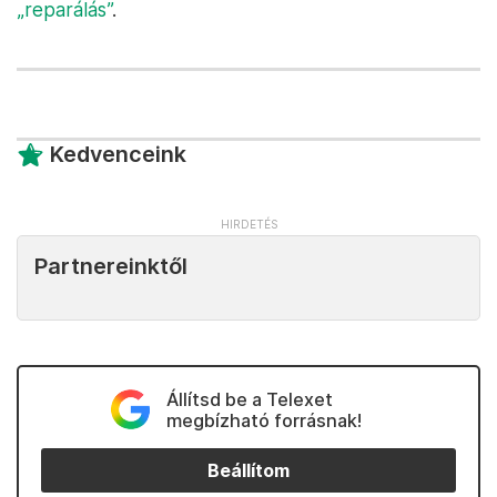
„reparálás”
.
Kedvenceink
Partnereinktől
Állítsd be a Telexet
megbízható forrásnak!
Beállítom