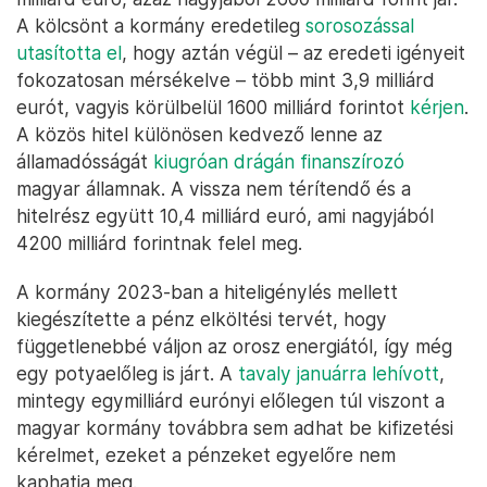
A kölcsönt a kormány eredetileg
sorosozással
utasította el
, hogy aztán végül – az eredeti igényeit
fokozatosan mérsékelve – több mint 3,9 milliárd
eurót, vagyis körülbelül 1600 milliárd forintot
kérjen
.
A közös hitel különösen kedvező lenne az
államadósságát
kiugróan drágán finanszírozó
magyar államnak. A vissza nem térítendő és a
hitelrész együtt 10,4 milliárd euró, ami nagyjából
4200 milliárd forintnak felel meg.
A kormány 2023-ban a hiteligénylés mellett
kiegészítette a pénz elköltési tervét, hogy
függetlenebbé váljon az orosz energiától, így még
egy potyaelőleg is járt. A
tavaly januárra lehívott
,
mintegy egymilliárd eurónyi előlegen túl viszont a
magyar kormány továbbra sem adhat be kifizetési
kérelmet, ezeket a pénzeket egyelőre nem
kaphatja meg.