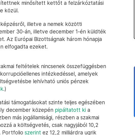
sítettnek minősített kettőt a felzárkóztatási
e közül.
képzésről, illetve a nemek közötti
vember 30-án, illetve december 1-én küldték
t. Az Európai Bizottságnak három hónapja
án elfogadta ezeket.
akmai feltételek nincsenek összefüggésben
s korrupcióellenes intézkedéssel, amelyek
öltségvetésbe lehívható uniós pénzek
nk
.)
tatási támogatásokat szinte teljes egészében
avaly december közepén
pipáltatott ki
a
zben más jogállamisági, részben a szakmai
hozzá a költségvetés, csak nagyjából 10,2
A Portfolio
szerint
ez 12,2 milliárdra ugrik