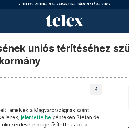
TELEX
AFTER
G7
KARAKTER
TÁMOGATÁS
SHOP
sének uniós térítéséhez sz
 a kormány
ételt, amelyek a Magyarországnak szánt
kellenek,
jelentette be
pénteken Stefan de
folio kérdésére megerősítette az oldal