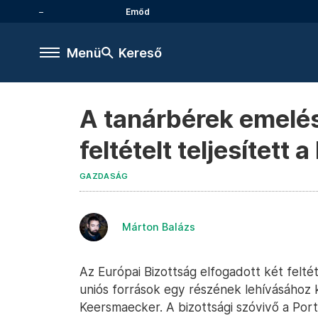
Emőd
Menü
Kereső
A tanárbérek emelé
feltételt teljesített
GAZDASÁG
Márton Balázs
Az Európai Bizottság elfogadott két felt
uniós források egy részének lehívásához 
Keersmaecker. A bizottsági szóvivő a Port