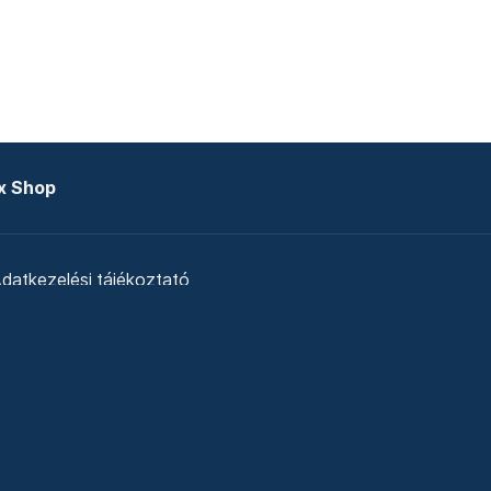
x Shop
datkezelési tájékoztató
zat
Telex Sales