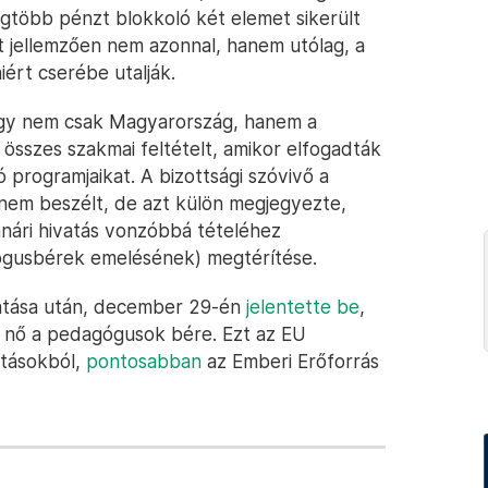
legtöbb pénzt blokkoló két elemet sikerült
t jellemzően nem azonnal, hanem utólag, a
ért cserébe utalják.
gy nem csak Magyarország, hanem a
 összes szakmai feltételt, amikor elfogadták
ó programjaikat. A bizottsági szóvivő a
nem beszélt, de azt külön megjegyezte,
anári hivatás vonzóbbá tételéhez
ógusbérek emelésének) megtérítése.
tatása után, december 29-én
jelentette be
,
l nő a pedagógusok bére. Ezt az EU
atásokból,
pontosabban
az Emberi Erőforrás