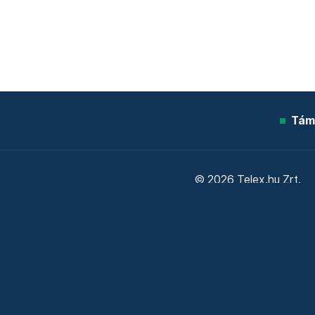
Tám
© 2026 Telex.hu Zrt.
Sütitájékoztató