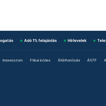
ogatás
Adó 1% felajánlás
Hírlevelek
Tele
Impresszum
Etikai kódex
Átláthatóság
ÁSZF
A
Süti beállítások
Szabályzatok
Kommentelési szabály