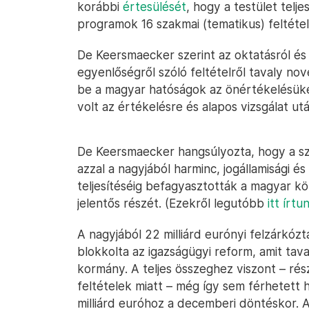
korábbi
értesülését
, hogy a testület telje
programok 16 szakmai (tematikus) feltétel
De Keersmaecker szerint az oktatásról és 
egyenlőségről szóló feltételről tavaly no
be a magyar hatóságok az önértékelésüke
volt az értékelésre és alapos vizsgálat ut
De Keersmaecker hangsúlyozta, hogy a sz
azzal a nagyjából harminc, jogállamisági é
teljesítéséig befagyasztották a magyar k
jelentős részét. (Ezekről legutóbb
itt írtu
A nagyjából 22 milliárd eurónyi felzárkóz
blokkolta az igazságügyi reform, amit t
kormány. A teljes összeghez viszont – rés
feltételek miatt – még így sem férhetett 
milliárd euróhoz a decemberi döntéskor. 