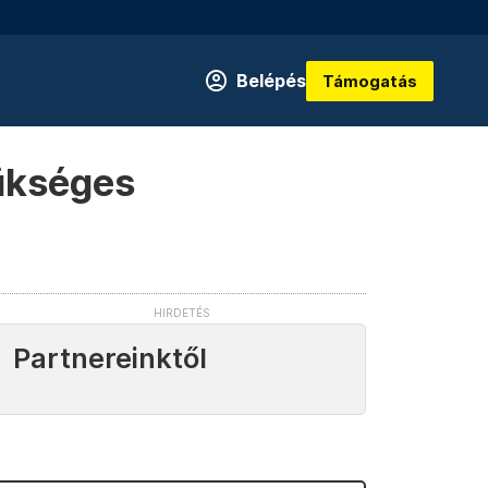
Belépés
Támogatás
ükséges
Partnereinktől