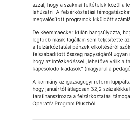
azzal, hogy a szakmai feltételek közül a 
lehúzatni. A felzárkóztatási támogatásoka
megvalósított programok kiküldött számlái
De Keersmaecker külön hangsúlyozta, ho
legtöbb másik tagállam sem teljesítette az
a felzárkóztatási pénzek elköltéséről szól
felszabadított összeg nagyságáról ugyan 
hogy az intézkedéssel „lehetővé válik a t
kapcsolódó kiadások” (magyarul a pedag
A kormány az igazságügyi reform kipipál
hogy januártól átlagosan 32,2 százalékka
társfinanszírozza a felzárkóztatási támog
Operatív Program Pluszból.