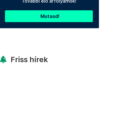
További élő árfolyamok!
Mutasd!
Friss hírek