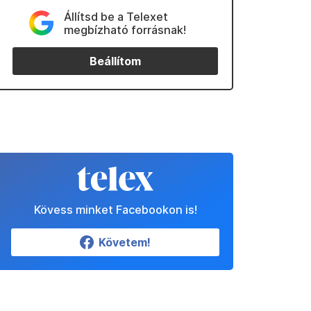
Állítsd be a Telexet
megbízható forrásnak!
Beállítom
Kövess minket Facebookon is!
Követem!