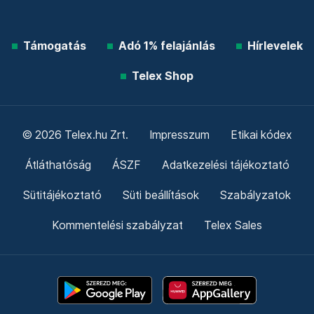
Támogatás
Adó 1% felajánlás
Hírlevelek
Telex Shop
© 2026 Telex.hu Zrt.
Impresszum
Etikai kódex
Átláthatóság
ÁSZF
Adatkezelési tájékoztató
Sütitájékoztató
Süti beállítások
Szabályzatok
Kommentelési szabályzat
Telex Sales