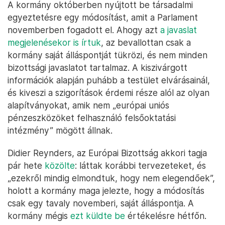
A kormány októberben nyújtott be társadalmi
egyeztetésre egy módosítást, amit a Parlament
novemberben fogadott el. Ahogy azt
a javaslat
megjelenésekor is írtuk
, az bevallottan csak a
kormány saját álláspontját tükrözi, és nem minden
bizottsági javaslatot tartalmaz. A kiszivárgott
információk alapján puhább a testület elvárásainál,
és kiveszi a szigorítások érdemi része alól az olyan
alapítványokat, amik nem „európai uniós
pénzeszközöket felhasználó felsőoktatási
intézmény” mögött állnak.
Didier Reynders, az Európai Bizottság akkori tagja
pár hete
közölte
: láttak korábbi tervezeteket, és
„ezekről mindig elmondtuk, hogy nem elegendőek”,
holott a kormány maga jelezte, hogy a módosítás
csak egy tavaly novemberi, saját álláspontja. A
kormány mégis
ezt küldte be
értékelésre hétfőn.