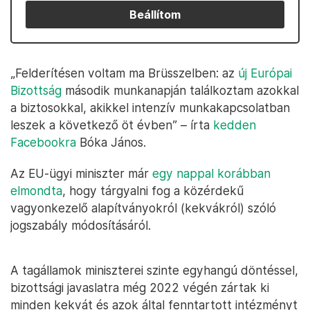
Beállítom
„Felderítésen voltam ma Brüsszelben: az
új Európai
Bizottság
második munkanapján találkoztam azokkal
a biztosokkal, akikkel intenzív munkakapcsolatban
leszek a következő öt évben” – írta
kedden
Facebookra
Bóka János.
Az EU-ügyi miniszter már
egy nappal korábban
elmondta
, hogy tárgyalni fog a közérdekű
vagyonkezelő alapítványokról (kekvákról) szóló
jogszabály módosításáról.
A tagállamok miniszterei szinte egyhangú döntéssel,
bizottsági javaslatra még 2022 végén zártak ki
minden kekvát és azok által fenntartott intézményt