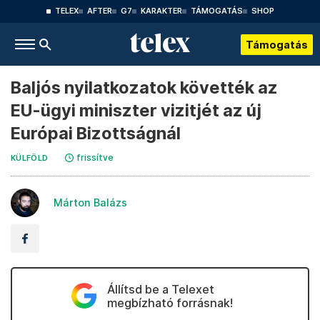
TELEX
AFTER
G7
KARAKTER
TÁMOGATÁS
SHOP
Támogatás
Baljós nyilatkozatok követték az
EU-ügyi miniszter vizitjét az új
Európai Bizottságnál
frissítve
KÜLFÖLD
Márton Balázs
Állítsd be a Telexet
megbízható forrásnak!