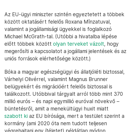
Az EU-ügyi miniszter szintén egyeztetett a többek
között oktatásért felelős Roxana Mînzatuval,
valamint a jogállamisági ügyekkel is foglalkozó
Michael McGrath-tal. (Utóbbi a hivatalba lépése
előtt többek között
olyan terveket vázolt
, hogy
megerősíti a kapcsolatot a jogállami jelentések és az
uniós források elérhetősége között.)
Bóka a magyar egészségügyi és állatjóléti biztossal,
Várhelyi Olivérrel, valamint Magnus Brunner
belügyekért és migrációért felelős biztossal is
találkozott. Utóbbival tárgyalt arról több mint 370
millió eurós – és napi egymillió euróval növekvő –
büntetésről, amit a menekültügyi huxit miatt
szabott ki
az EU bírósága, mert a testület szerint a
kormány (ami 2020 óta nem tudott teljesen
végrehajtani egy ítéletet) példátlan módon