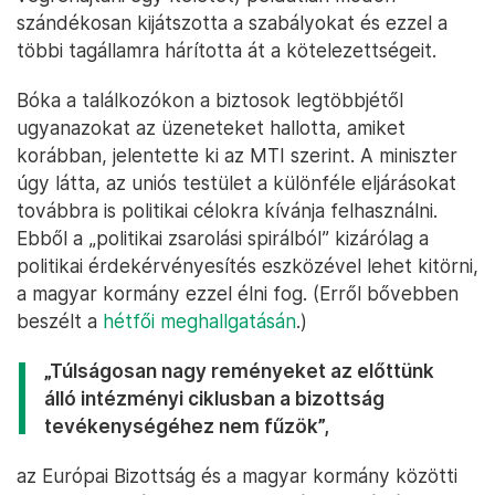
szándékosan kijátszotta a szabályokat és ezzel a
többi tagállamra hárította át a kötelezettségeit.
Bóka a találkozókon a biztosok legtöbbjétől
ugyanazokat az üzeneteket hallotta, amiket
korábban, jelentette ki az MTI szerint. A miniszter
úgy látta, az uniós testület a különféle eljárásokat
továbbra is politikai célokra kívánja felhasználni.
Ebből a „politikai zsarolási spirálból” kizárólag a
politikai érdekérvényesítés eszközével lehet kitörni,
a magyar kormány ezzel élni fog. (Erről bővebben
beszélt a
hétfői meghallgatásán
.)
„Túlságosan nagy reményeket az előttünk
álló intézményi ciklusban a bizottság
tevékenységéhez nem fűzök”,
az Európai Bizottság és a magyar kormány közötti