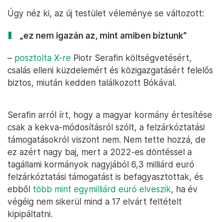
Úgy néz ki, az új testület véleménye se változott:
„ez nem igazán az, mint amiben bíztunk”
–
posztolta X-re
Piotr Serafin költségvetésért,
csalás elleni küzdelemért és közigazgatásért felelős
biztos, miután kedden találkozott Bókával.
Serafin arról írt, hogy a magyar kormány értesítése
csak a kekva-módosításról szólt, a felzárkóztatási
támogatásokról viszont nem. Nem tette hozzá, de
ez azért nagy baj, mert a 2022-es döntéssel a
tagállami kormányok nagyjából 6,3 milliárd euró
felzárkóztatási támogatást is befagyasztottak, és
ebből
több mint egymilliárd euró elveszik
, ha év
végéig nem sikerül mind a 17 elvárt feltételt
kipipáltatni.