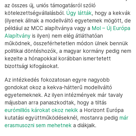
az összes új, uniós támogatásról szóló
kötelezettségvállalásból.
Úgy látták
, hogy a kekvák
(ilyenek állnak a modellváltó egyetemek mögött, de
például az MCC alapítványa vagy a
Mol – Új Európa
Alapítvány
is ilyen) nem elég átláthatóan
működnek, összeférhetetlen módon ülnek bennük
politikai döntéshozók, a magyar kormány pedig nem
kezelte a hónapokkal korábban ismertetett
bizottsági kifogásokat.
Az intézkedés fokozatosan egyre nagyobb
gondokat okoz a kekva-hátterű modellváltó
egyetemeknek. Az ilyen intézmények már tavaly
májusban arra panaszkodtak, hogy a tiltás
eurómilliós károkat okoz nekik
a Horizont Európa
kutatási együttműködéseknél, mostanra pedig
már
erasmusozni sem mehetnek
a diákjaik.