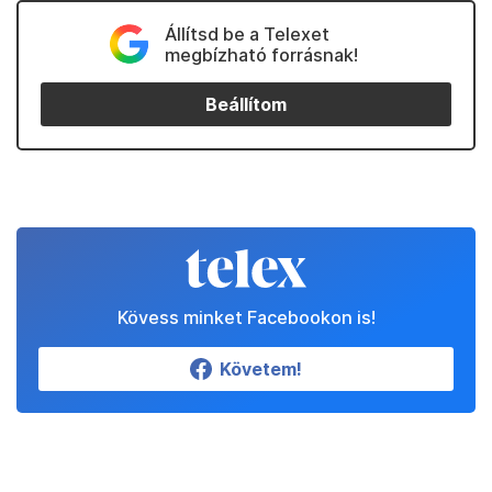
Állítsd be a Telexet
megbízható forrásnak!
Beállítom
Kövess minket Facebookon is!
Követem!