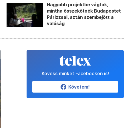
Nagyobb projektbe vágtak,
mintha összekötnék Budapestet
Párizzsal, aztán szembejött a
valóság
Kövess minket Facebookon is!
Követem!