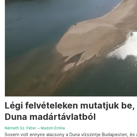
Légi felvételeken mutatjuk be,
Duna madártávlatból
Németh Sz. Péter
–
Madzin Emília
Sosem volt ennyire alacsony a Duna vízszintje Budapesten, és