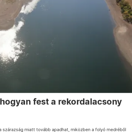
 hogyan fest a rekordalacsony
 a szárazság miatt tovább apadhat, miközben a folyó medréből