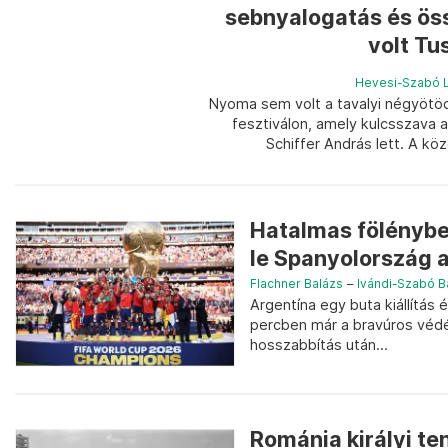
sebnyalogatás és ös
volt Tu
Hevesi-Szabó L
Nyoma sem volt a tavalyi négyötö
fesztiválon, amely kulcsszava 
Schiffer András lett. A kö
Hatalmas fölénybe
le Spanyolország a
Flachner Balázs
–
Ivándi-Szabó B
Argentína egy buta kiállítás 
percben már a bravúros védé
hosszabbítás után...
Románia királyi te