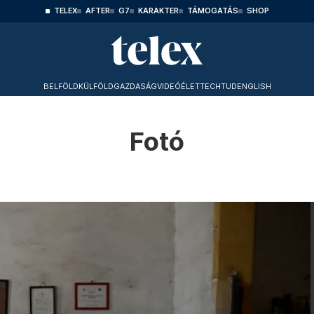
TELEX
AFTER
G7
KARAKTER
TÁMOGATÁS
SHOP
BELFÖLD
KÜLFÖLD
GAZDASÁG
VIDEÓ
ÉLET
TECHTUD
ENGLISH
Fotó