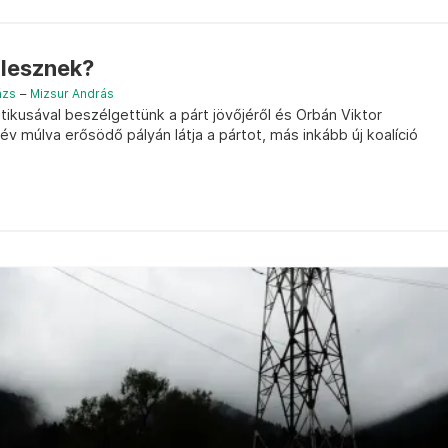
 lesznek?
ázs
–
Mizsur András
tikusával beszélgettünk a párt jövőjéről és Orbán Viktor
év múlva erősödő pályán látja a pártot, más inkább új koalíció