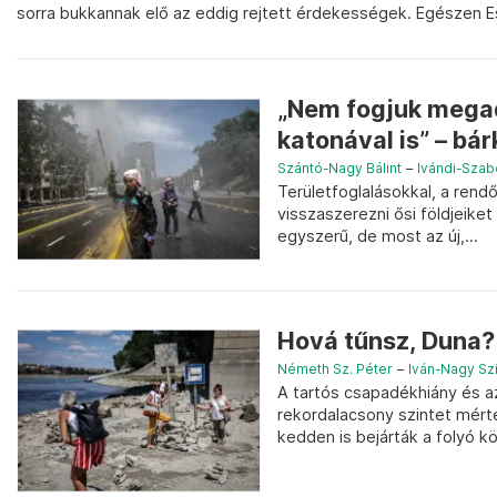
sorra bukkannak elő az eddig rejtett érdekességek. Egészen E
„Nem fogjuk megad
katonával is” – bárk
Szántó-Nagy Bálint
–
Ivándi-Szab
Területfoglalásokkal, a rend
visszaszerezni ősi földjeike
egyszerű, de most az új,...
Hová tűnsz, Duna? 
Németh Sz. Péter
–
Iván-Nagy Szi
A tartós csapadékhiány és 
rekordalacsony szintet mért
kedden is bejárták a folyó k