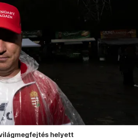
világmegfejtés helyett