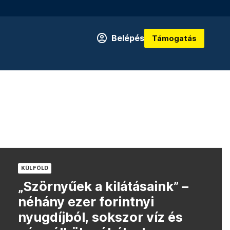
Belépés
Támogatás
KÜLFÖLD
„Szörnyűek a kilátásaink” –
néhány ezer forintnyi
nyugdíjból, sokszor víz és