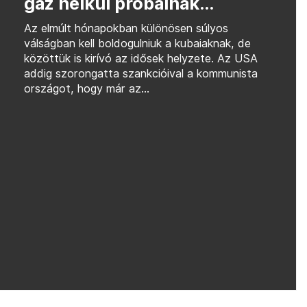
gáz nélkül próbálnak...
Az elmúlt hónapokban különösen súlyos
válságban kell boldogulniuk a kubaiaknak, de
közöttük is kirívó az idősek helyzete. Az USA
addig szorongatta szankcióival a kommunista
országot, hogy már az...