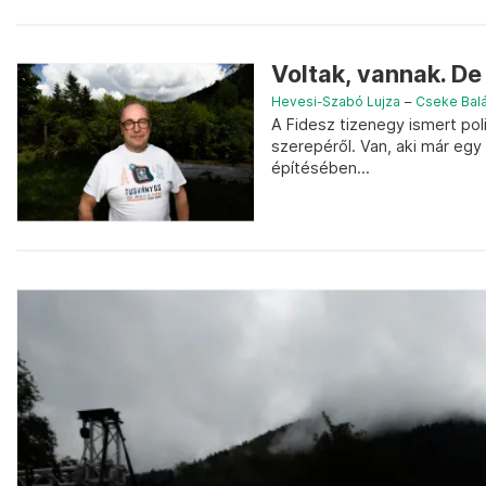
Voltak, vannak. De
Hevesi-Szabó Lujza
–
Cseke Bal
A Fidesz tizenegy ismert poli
szerepéről. Van, aki már egy 
építésében...