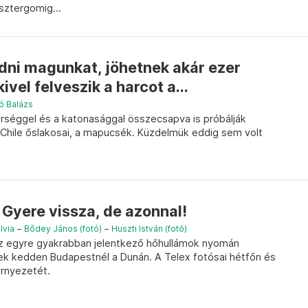
sztergomig...
ni magunkat, jöhetnek akár ezer
ivel felveszik a harcot a...
ó Balázs
őrséggel és a katonasággal összecsapva is próbálják
t Chile őslakosai, a mapucsék. Küzdelmük eddig sem volt
Gyere vissza, de azonnal!
lvia
–
Bődey János (fotó)
–
Huszti István (fotó)
az egyre gyakrabban jelentkező hőhullámok nyomán
ek kedden Budapestnél a Dunán. A Telex fotósai hétfőn és
örnyezetét.