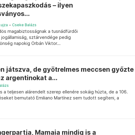
szekapaszkodás – ilyen
sványos...
ujza
–
Cseke Balázs
dös magabiztosságnak a tusnádfürdői
a jogállamiság, sztárvendége pedig
zönség napokig Orbán Viktor...
n játszva, de gyötrelmes meccsen győzte
z argentinokat a...
alázs
és a teljesen alárendelt szerep ellenére sokáig húzta, de a 106.
seket bemutató Emiliano Martínez sem tudott segíteni, a
ngerpartja, Mamaia mindig is a