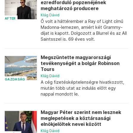
ezredforduló popzenéjének
meghatározó producere
Klág Dávid
AFTER
Ő volt a háttérember a Ray of Light című
Madonna-lemezen, amiért két Grammy-
díjat is kapott. Dolgozott a Blurrel és az All
Saintsszel is. 69 éves volt.
Megszüntette magyarországi
tevékenységét a bolgár Robinson
Tours
Klág Dávid
GAZDASÁG
A cég fizetésképtelenségre hivatkozott,
miután több utat az indulás előtt egy
nappal mondott le.
Magyar Péter szerint nem lesznek
meglepetések a köztársasági
elnökjelöltek nevei között
Klág Dávid