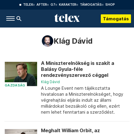
TELEX
AFTER
G7
KARAKTER
TÁMOGATÁS
SHOP
Támogatás
Klág Dávid
A Miniszterelnökség is szakít a
Balásy Gyula-féle
rendezvényszervező céggel
Klág Dávid
GAZDASÁG
A Lounge Event nem tájékoztatta
hivatalosan a Miniszterelnökséget, hogy
végrehajtási eljárás indult az állami
milliárdokat bezsákoló cég ellen, ezért
nem lehet fenntartani a szerződést.
Meghalt William Orbit, az