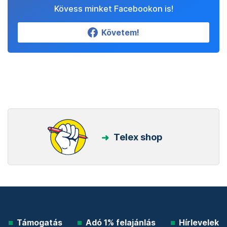
Kövess minket Facebookon is!
Követem!
Telex shop
Támogatás
Adó 1% felajánlás
Hírlevelek