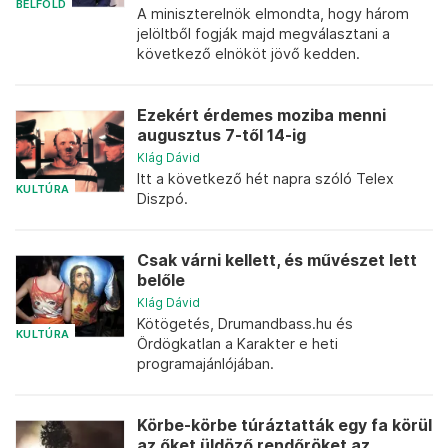
BELFÖLD
A miniszterelnök elmondta, hogy három
jelöltből fogják majd megválasztani a
következő elnököt jövő kedden.
Ezekért érdemes moziba menni
augusztus 7-től 14-ig
Klág Dávid
Itt a következő hét napra szóló Telex
KULTÚRA
Diszpó.
Csak várni kellett, és művészet lett
belőle
Klág Dávid
Kötögetés, Drumandbass.hu és
KULTÚRA
Ördögkatlan a Karakter e heti
programajánlójában.
Körbe-körbe túráztatták egy fa körül
az őket üldöző rendőröket az