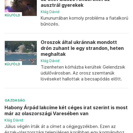
ausztrál gyerekek
Klág Dávid
KÜLFÖLD
Kununurrában komoly probléma a fiatalkorú
bűnözés.
Oroszok által ukránnak mondott
drón zuhant le egy strandon, heten
meghaltak
Klág Dávid
KÜLFÖLD
Tizenheten kórházba kerültek Gelendzsik
üdülővárosban. Az orosz szemtanúk
lövéseket hallottak a becsapódás előtt.
GAZDASÁG
Habony Árpád lakcíme két céges irat szerint is most
már az olaszországi Varesében van
Klág Dávid
Július végén írták át a címet a cégjegyzékben. Ezen az
észak-olaszországi településen korábban egy kormányhoz