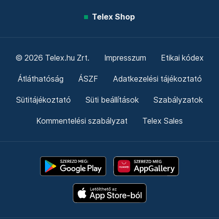
Telex Shop
© 2026 Telex.hu Zrt.
Impresszum
Etikai kódex
Átláthatóság
ÁSZF
Adatkezelési tájékoztató
Sütitájékoztató
Süti beállítások
Szabályzatok
Kommentelési szabályzat
Telex Sales