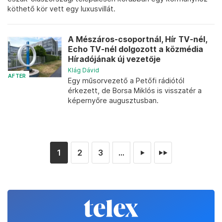
köthető kör vett egy luxusvillát.
A Mészáros-csoportnál, Hír TV-nél,
Echo TV-nél dolgozott a közmédia
Híradójának új vezetője
Klág Dávid
AFTER
Egy műsorvezető a Petőfi rádiótól
érkezett, de Borsa Miklós is visszatér a
képernyőre augusztusban.
1
2
3
...
►
►►