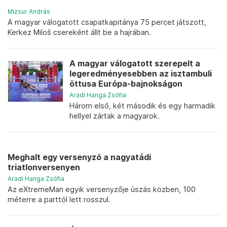
Mizsur András
A magyar válogatott csapatkapitánya 75 percet játszott,
Kerkez Miloš csereként állt be a hajrában.
A magyar válogatott szerepelt a
legeredményesebben az isztambuli
öttusa Európa-bajnokságon
Aradi Hanga Zsófia
Három első, két második és egy harmadik
hellyel zártak a magyarok.
Meghalt egy versenyző a nagyatádi
triatlonversenyen
Aradi Hanga Zsófia
Az eXtremeMan egyik versenyzője úszás közben, 100
méterre a parttól lett rosszul.