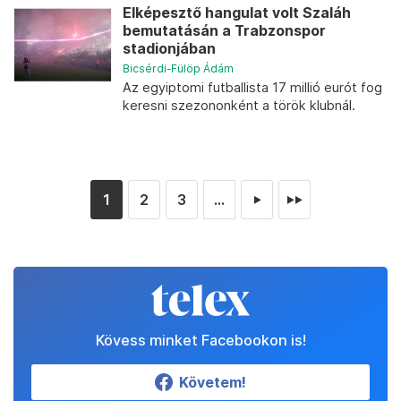
Elképesztő hangulat volt Szaláh
bemutatásán a Trabzonspor
stadionjában
Bicsérdi-Fülöp Ádám
Az egyiptomi futballista 17 millió eurót fog
keresni szezononként a török klubnál.
1
2
3
...
►
►►
Kövess minket Facebookon is!
Követem!