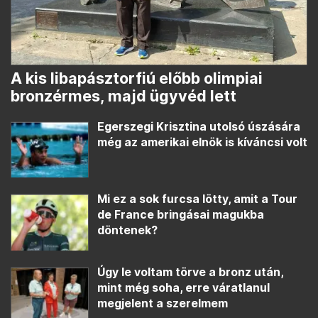
A kis libapásztorfiú előbb olimpiai
bronzérmes, majd ügyvéd lett
Egerszegi Krisztina utolsó úszására
még az amerikai elnök is kíváncsi volt
Mi ez a sok furcsa lötty, amit a Tour
de France bringásai magukba
döntenek?
Úgy le voltam törve a bronz után,
mint még soha, erre váratlanul
megjelent a szerelmem