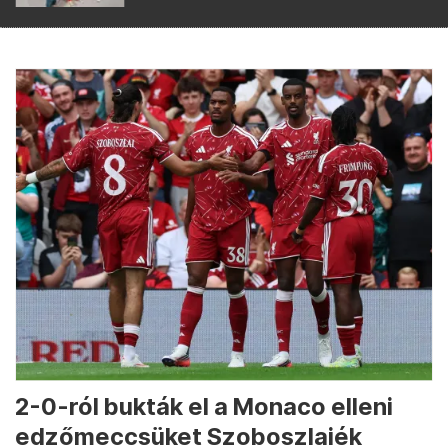
2-0-ról bukták el a Monaco elleni
edzőmeccsüket Szoboszlaiék