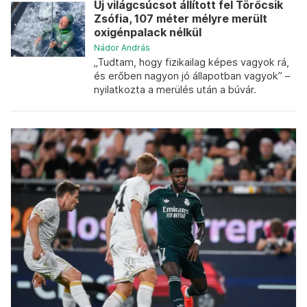
Új világcsúcsot állított fel Törőcsik
Zsófia, 107 méter mélyre merült
oxigénpalack nélkül
Nádor András
„Tudtam, hogy fizikailag képes vagyok rá,
és erőben nagyon jó állapotban vagyok” –
nyilatkozta a merülés után a búvár.