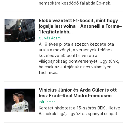
nemsokára kezdődő fallabda Eb-nek.
Előbb vezetett F1-kocsit, mint hogy
jogsija lett volna – Antonelli a Forma–
1 legfiatalabb...
Gulyás Ádám
A 19 éves pilóta a szezon kezdete óta
uralja a mezőnyt, a versenyek feléhez
közeledve 50 ponttal vezeti a
világbajnokság pontversenyét. Úgy tűnik,
ha csak az autójának nincs valamilyen
technikai...
Vinícius Júnior és Arda Güler is ott
lesz Fradi–Real Madrid-meccsen
Pál Tamás
Keretet hirdetett a 15-szörös BEK-, illetve
Bajnokok Ligája-győztes spanyol csapat.