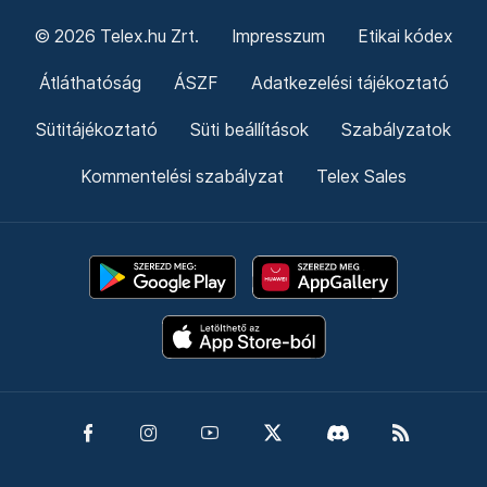
© 2026 Telex.hu Zrt.
Impresszum
Etikai kódex
Átláthatóság
ÁSZF
Adatkezelési tájékoztató
Sütitájékoztató
Süti beállítások
Szabályzatok
Kommentelési szabályzat
Telex Sales