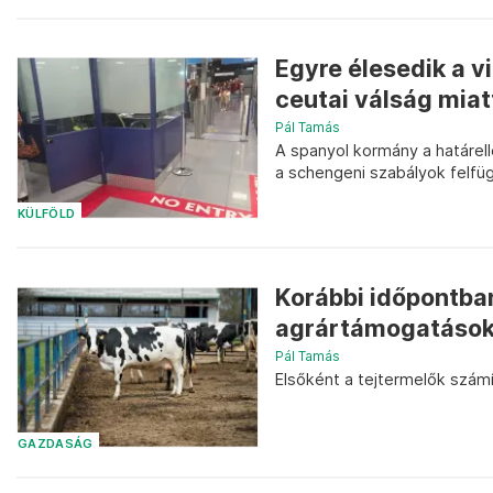
Egyre élesedik a v
ceutai válság miat
Pál Tamás
A spanyol kormány a határel
a schengeni szabályok felf
KÜLFÖLD
Korábbi időpontba
agrártámogatások 
Pál Tamás
Elsőként a tejtermelők számí
GAZDASÁG