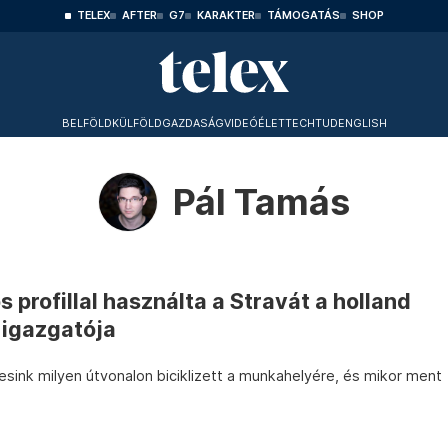
TELEX
AFTER
G7
KARAKTER
TÁMOGATÁS
SHOP
BELFÖLD
KÜLFÖLD
GAZDASÁG
VIDEÓ
ÉLET
TECHTUD
ENGLISH
Pál Tamás
 profillal használta a Stravát a holland
 igazgatója
eesink milyen útvonalon biciklizett a munkahelyére, és mikor ment