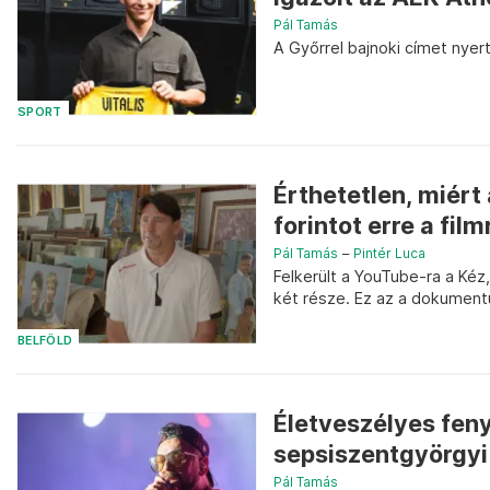
Pál Tamás
A Győrrel bajnoki címet nyert 
SPORT
Érthetetlen, miért
forintot erre a film
Pál Tamás
–
Pintér Luca
Felkerült a YouTube-ra a Kéz
két része. Ez az a dokumentu
BELFÖLD
Életveszélyes fen
sepsiszentgyörgyi
Pál Tamás