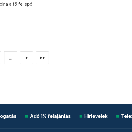
olna a fő fellépő.
...
►
►►
ogatás
Adó 1% felajánlás
Hírlevelek
Tele