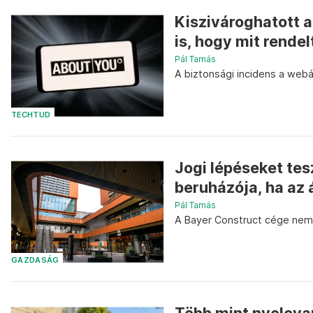
Kiszivároghatott a
is, hogy mit rendel
Pál Tamás
A biztonsági incidens a webár
TECHTUD
Jogi lépéseket te
beruházója, ha az
Pál Tamás
A Bayer Construct cége nem a
GAZDASÁG