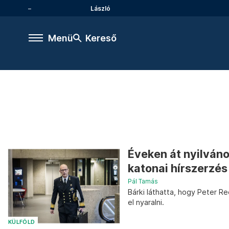
László
Menü
Kereső
Éveken át nyilvános
katonai hírszerzés
Pál Tamás
Bárki láthatta, hogy Peter R
el nyaralni.
KÜLFÖLD