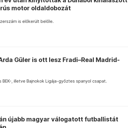
 év után kinyitották a Dunából kihalászott
rús motor oldaldobozát
erszám is előkerült belőle.
Arda Güler is ott lesz Fradi–Real Madrid-
s BEK-, illetve Bajnokok Ligája-győztes spanyol csapat.
n újabb magyar válogatott futballistát
én