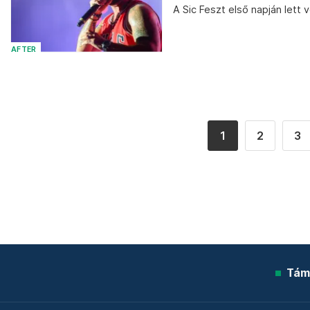
A Sic Feszt első napján lett v
AFTER
1
2
3
Tám