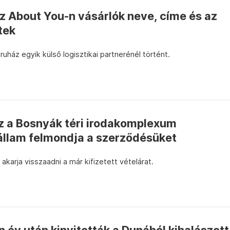
z About You-n vásárlók neve, címe és az
tek
uház egyik külső logisztikai partnerénél történt.
sz a Bosnyák téri irodakomplexum
 állam felmondja a szerződésüket
karja visszaadni a már kifizetett vételárat.