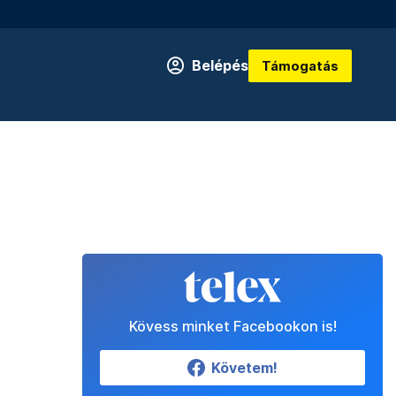
Belépés
Támogatás
Kövess minket Facebookon is!
Követem!