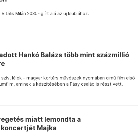
Vitális Milán 2030-ig írt alá az új klubjához.
 adott Hankó Balázs több mint százmillió
re
, szív, lélek – magyar kortárs művészek nyomában című film első
mfilm, aminek a készítésében a Fásy család is részt vett.
yegetés miatt lemondta a
 koncertjét Majka