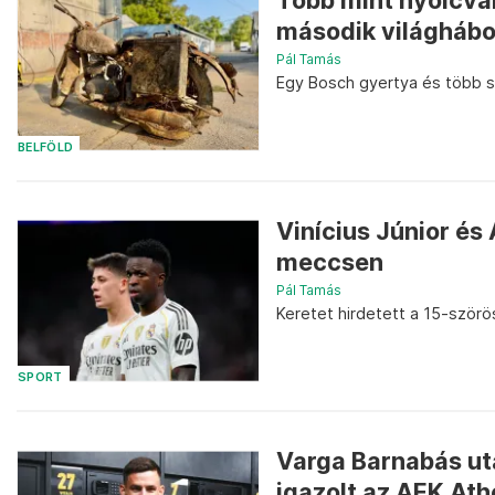
Több mint nyolcvan
második világhábo
Pál Tamás
Egy Bosch gyertya és több sz
BELFÖLD
Vinícius Júnior és 
meccsen
Pál Tamás
Keretet hirdetett a 15-szörö
SPORT
Varga Barnabás utá
igazolt az AEK Ath