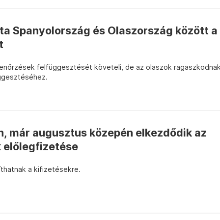
ita Spanyolország és Olaszország között a
t
lenőrzések felfüggesztését követeli, de az olaszok ragaszkodna
üggesztéséhez.
n, már augusztus közepén elkezdődik az
előlegfizetése
thatnak a kifizetésekre.