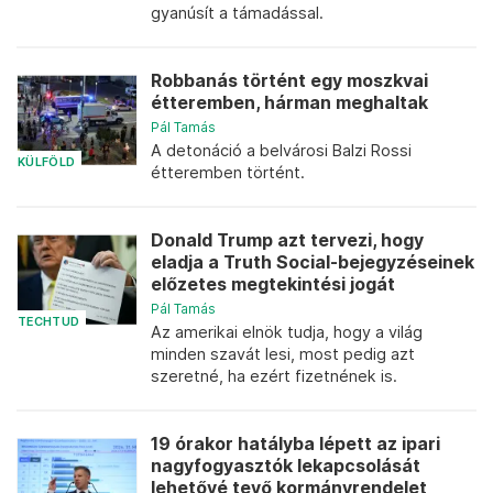
gyanúsít a támadással.
Robbanás történt egy moszkvai
étteremben, hárman meghaltak
Pál Tamás
A detonáció a belvárosi Balzi Rossi
KÜLFÖLD
étteremben történt.
Donald Trump azt tervezi, hogy
eladja a Truth Social-bejegyzéseinek
előzetes megtekintési jogát
Pál Tamás
TECHTUD
Az amerikai elnök tudja, hogy a világ
minden szavát lesi, most pedig azt
szeretné, ha ezért fizetnének is.
19 órakor hatályba lépett az ipari
nagyfogyasztók lekapcsolását
lehetővé tevő kormányrendelet