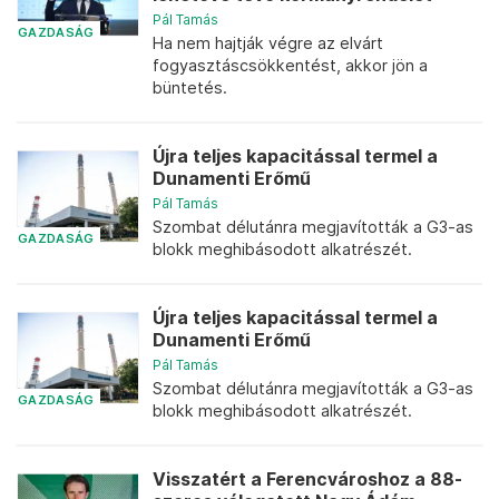
Pál Tamás
GAZDASÁG
Ha nem hajtják végre az elvárt
fogyasztáscsökkentést, akkor jön a
büntetés.
Újra teljes kapacitással termel a
Dunamenti Erőmű
Pál Tamás
Szombat délutánra megjavították a G3-as
GAZDASÁG
blokk meghibásodott alkatrészét.
Újra teljes kapacitással termel a
Dunamenti Erőmű
Pál Tamás
Szombat délutánra megjavították a G3-as
GAZDASÁG
blokk meghibásodott alkatrészét.
Visszatért a Ferencvároshoz a 88-