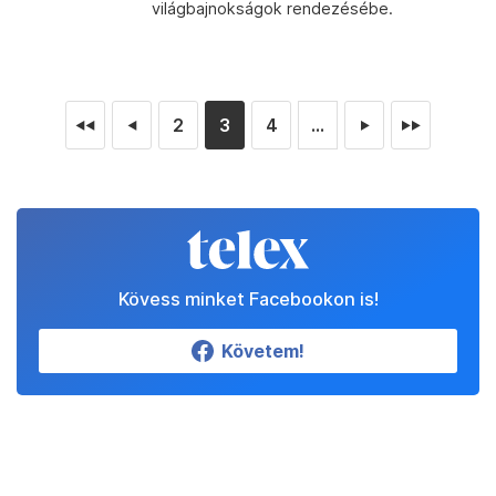
világbajnokságok rendezésébe.
2
3
4
...
◄◄
◄
►
►►
Kövess minket Facebookon is!
Követem!