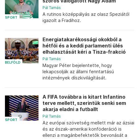
szoros válogatott Nagy Ádám
Pál Tamás
A rutinos középpályás az olasz Speziától
SPORT
igazolt a Fradihoz.
Energiatakarékossági okokból a
hétfői és a keddi parlamenti ülés
elhalasztását kéri a Tisza-frakció
Pál Tamás
BELFÖLD
Magyar Péter bejelentette, hogy
lekapcsolják az állami fenntartású
intézmények díszkivilágítását.
A FIFA továbbra is kitart Infantino
terve mellett, szerintük senki sem
akarja eladni a futballt
Pál Tamás
SPORT
Az európai szövetség mellett már az ázsiai
és az észak-amerikai konföderáció is
ellenzi a magánbefektetők bevonását a