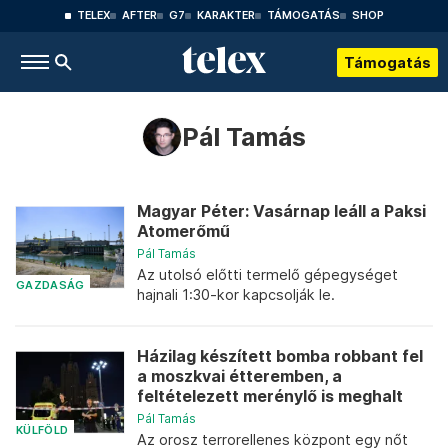
TELEX
AFTER
G7
KARAKTER
TÁMOGATÁS
SHOP
Támogatás
Pál Tamás
Magyar Péter: Vasárnap leáll a Paksi
Atomerőmű
Pál Tamás
Az utolsó előtti termelő gépegységet
GAZDASÁG
hajnali 1:30-kor kapcsolják le.
Házilag készített bomba robbant fel
a moszkvai étteremben, a
feltételezett merénylő is meghalt
Pál Tamás
KÜLFÖLD
Az orosz terrorellenes központ egy nőt