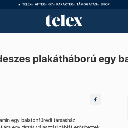
TELEX
AFTER
G7
KARAKTER
TÁMOGATÁS
SHOP
ideszes plakátháború egy b
amin egy balatonfüredi társasház
tjára egy tiszás választási táblát erősítettek,