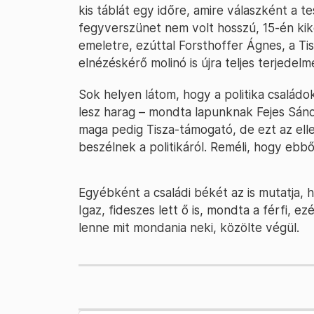
kis táblát egy időre, amire válaszként a te
fegyverszünet nem volt hosszú, 15-én kike
emeletre, ezúttal Forsthoffer Ágnes, a Tisz
elnézéskérő molinó is újra teljes terjedelm
Sok helyen látom, hogy a politika család
lesz harag – mondta lapunknak Fejes Sánd
maga pedig Tisza-támogató, de ezt az el
beszélnek a politikáról. Reméli, hogy ebbő
Egyébként a családi békét az is mutatja, h
Igaz, fideszes lett ő is, mondta a férfi, e
lenne mit mondania neki, közölte végül.