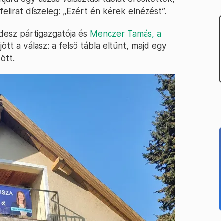
 felirat díszeleg: „Ezért én kérek elnézést”.
idesz pártigazgatója és
Menczer Tamás, a
 jött a válasz: a felső tábla eltűnt, majd egy
ött.