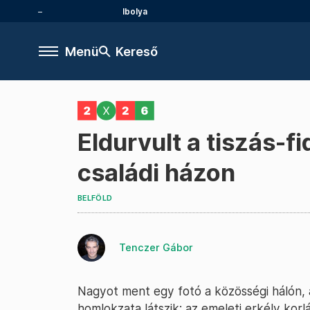
Ibolya
Menü
Kereső
Eldurvult a tiszás-f
családi házon
BELFÖLD
Tenczer Gábor
Nagyot ment egy fotó a közösségi hálón, 
homlokzata látszik: az emeleti erkély korlá