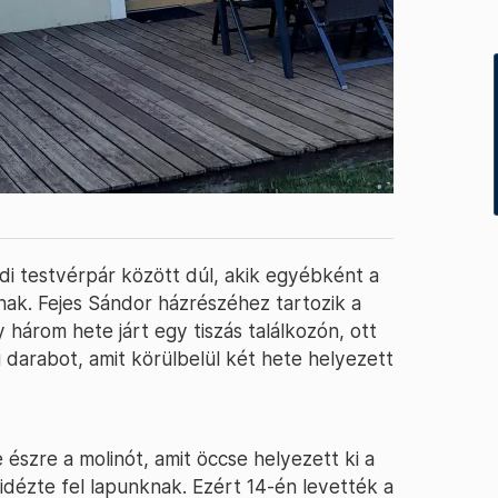
i testvérpár között dúl, akik egyébként a
nak. Fejes Sándor házrészéhez tartozik a
 három hete járt egy tiszás találkozón, ott
ú darabot, amit körülbelül két hete helyezett
 észre a molinót, amit öccse helyezett ki a
 – idézte fel lapunknak. Ezért 14-én levették a