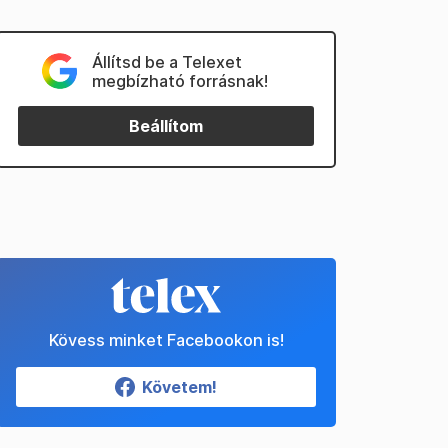
Állítsd be a Telexet
megbízható forrásnak!
Beállítom
Kövess minket Facebookon is!
Követem!