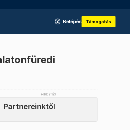
Belépés
Támogatás
alatonfüredi
Partnereinktől