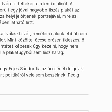
stvére is feltekerte a lenti molinót. A
rült egy jóval nagyobb tiszás plakát az
a helyi jelöltjének portréjával, mire az
ében látható lett.
okat választ szét, remélem nálunk ebből nem
or. Mint közölte, öccse erősen fideszes, ő
lentétet képesek úgy kezelni, hogy nem
l a plakátügyből sem lesz harag.
ogy Fejes Sándor fia az öccsénél dolgozik.
zért politikáról vele sem beszélnek. Pedig