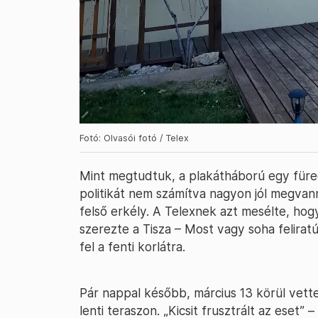
Fotó: Olvasói fotó / Telex
Mint megtudtuk, a plakátháború egy füred
politikát nem számítva nagyon jól megvan
felső erkély. A Telexnek azt mesélte, hogy
szerezte a Tisza – Most vagy soha felirat
fel a fenti korlátra.
Pár nappal később, március 13 körül vette
lenti teraszon. „Kicsit frusztrált az eset”