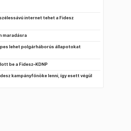
szélessávú internet tehet a Fidesz
on maradásra
pes lehet polgárháborús állapotokat
llott be a Fidesz–KDNP
idesz kampányfőnöke lenni, így esett végül