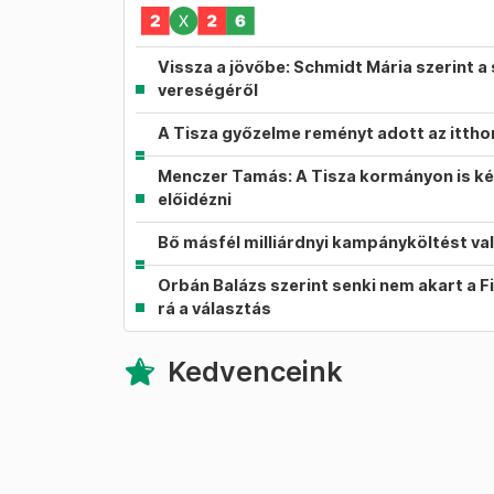
Vissza a jövőbe: Schmidt Mária szerint a 
vereségéről
A Tisza győzelme reményt adott az itth
Menczer Tamás: A Tisza kormányon is ké
előidézni
Bő másfél milliárdnyi kampányköltést va
Orbán Balázs szerint senki nem akart a F
rá a választás
Kedvenceink