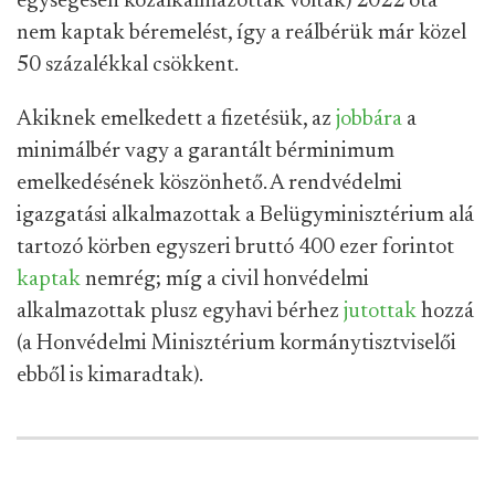
egységesen közalkalmazottak voltak) 2022 óta
nem kaptak béremelést, így a reálbérük már közel
50 százalékkal csökkent.
Akiknek emelkedett a fizetésük, az
jobbára
a
minimálbér vagy a garantált bérminimum
emelkedésének köszönhető. A rendvédelmi
igazgatási alkalmazottak a Belügyminisztérium alá
tartozó körben egyszeri bruttó 400 ezer forintot
kaptak
nemrég; míg a civil honvédelmi
alkalmazottak plusz egyhavi bérhez
jutottak
hozzá
(a Honvédelmi Minisztérium kormánytisztviselői
ebből is kimaradtak).