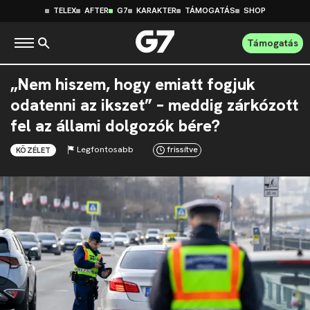
TELEX
AFTER
G7
KARAKTER
TÁMOGATÁS
SHOP
Támogatás
„Nem hiszem, hogy emiatt fogjuk
odatenni az ikszet” – meddig zárkózott
fel az állami dolgozók bére?
Legfontosabb
frissítve
KÖZÉLET