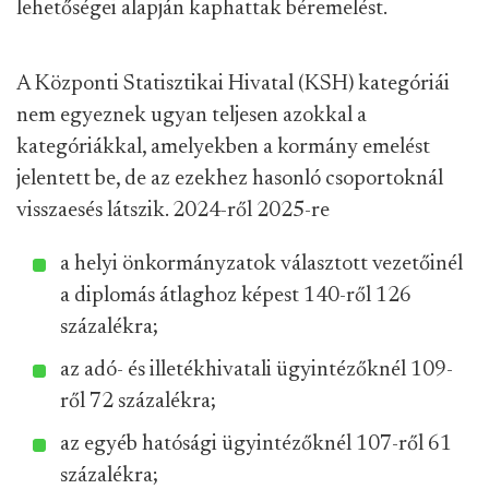
lehetőségei alapján kaphattak béremelést.
A Központi Statisztikai Hivatal (KSH) kategóriái
nem egyeznek ugyan teljesen azokkal a
kategóriákkal, amelyekben a kormány emelést
jelentett be, de az ezekhez hasonló csoportoknál
visszaesés látszik. 2024-ről 2025-re
a helyi önkormányzatok választott vezetőinél
a diplomás átlaghoz képest 140-ről 126
százalékra;
az adó- és illetékhivatali ügyintézőknél 109-
ről 72 százalékra;
az egyéb hatósági ügyintézőknél 107-ről 61
százalékra;