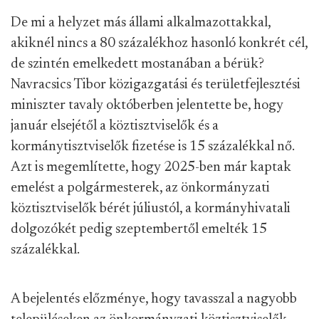
De mi a helyzet más állami alkalmazottakkal,
akiknél nincs a 80 százalékhoz hasonló konkrét cél,
de szintén emelkedett mostanában a bérük?
Navracsics Tibor közigazgatási és területfejlesztési
miniszter tavaly októberben jelentette be, hogy
január elsejétől a köztisztviselők és a
kormánytisztviselők fizetése is 15 százalékkal nő.
Azt is megemlítette, hogy 2025-ben már kaptak
emelést a polgármesterek, az önkormányzati
köztisztviselők bérét júliustól, a kormányhivatali
dolgozókét pedig szeptembertől emelték 15
százalékkal.
A bejelentés előzménye, hogy tavasszal a nagyobb