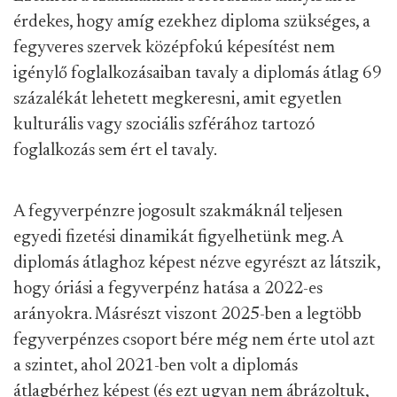
érdekes, hogy amíg ezekhez diploma szükséges, a
fegyveres szervek középfokú képesítést nem
igénylő foglalkozásaiban tavaly a diplomás átlag 69
százalékát lehetett megkeresni, amit egyetlen
kulturális vagy szociális szférához tartozó
foglalkozás sem ért el tavaly.
A fegyverpénzre jogosult szakmáknál teljesen
egyedi fizetési dinamikát figyelhetünk meg. A
diplomás átlaghoz képest nézve egyrészt az látszik,
hogy óriási a fegyverpénz hatása a 2022-es
arányokra. Másrészt viszont 2025-ben a legtöbb
fegyverpénzes csoport bére még nem érte utol azt
a szintet, ahol 2021-ben volt a diplomás
átlagbérhez képest (és ezt ugyan nem ábrázoltuk,