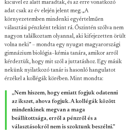
kicsivel ez alatt maradtak, és az erre vonatkozó
adat csak az év elején jelent meg. „A
környezetemben mindenki egyértelműen
választási pénzként tekint rá. Őszintén szólva nem
nagyon találkoztam olyannal, aki kifejezetten örült
volna neki” – mondta egy nyugat-magyarországi
gimnázium biológia–kémia tanára, amikor arról
kérdeztük, hogy mit szól a juttatáshoz. Egy másik
nekünk nyilatkozó tanár is hasonló hangulatot
érzékel a kollégák körében. Mint mondta:
„Nem hiszem, hogy emiatt fogjuk odatenni
az ikszet, ahova fogjuk. A kollégák között
mindenkinek megvan a maga
beállítottsága, erről a pénzről és a
választásokról nem is szoktunk beszélni.”