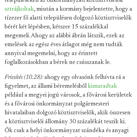
településeken az önkormányzati köztisztviselők
sztrájkoltak
, miután a kormány bejelentette, hogy a
tízezer fő alatti településen dolgozó köztisztviselők
bérét két lépésben, kétszer 15 százalékkal
megemeli. Ahogy az alábbi ábrán látszik, ezek az
emelések az egész éves átlagot még nem tudták
annyival megemelni, hogy az érintett
foglalkozásokban a bérek ne csússzanak le.
Frissítés (10.28):
ahogy egy olvasónk felhívta rá a
figyelmet, az állami béremelésből
kimaradtak
például a megyei jogú városok, a fővárosi kerületek
és a fővárosi önkormányzat polgármesteri
hivatalaiban dolgozó köztisztviselők, akik összesen
a köztisztviselői állomány 30 százalékát teszik ki.
Ők csak a helyi önkormányzat szándéka és anyagi