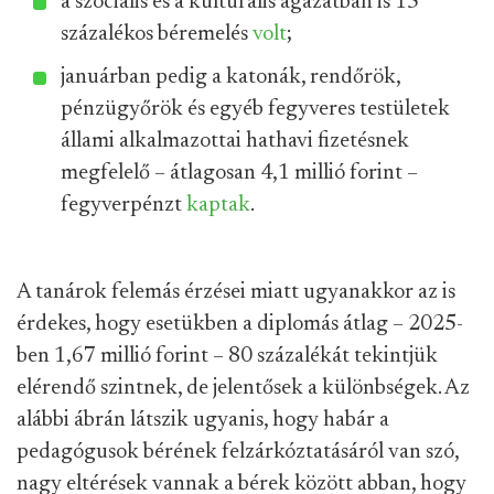
a szociális és a kulturális ágazatban is 15
százalékos béremelés
volt
;
januárban pedig a katonák, rendőrök,
pénzügyőrök és egyéb fegyveres testületek
állami alkalmazottai hathavi fizetésnek
megfelelő – átlagosan 4,1 millió forint –
fegyverpénzt
kaptak
.
A tanárok felemás érzései miatt ugyanakkor az is
érdekes, hogy esetükben a diplomás átlag – 2025-
ben 1,67 millió forint – 80 százalékát tekintjük
elérendő szintnek, de jelentősek a különbségek. Az
alábbi ábrán látszik ugyanis, hogy habár a
pedagógusok bérének felzárkóztatásáról van szó,
nagy eltérések vannak a bérek között abban, hogy