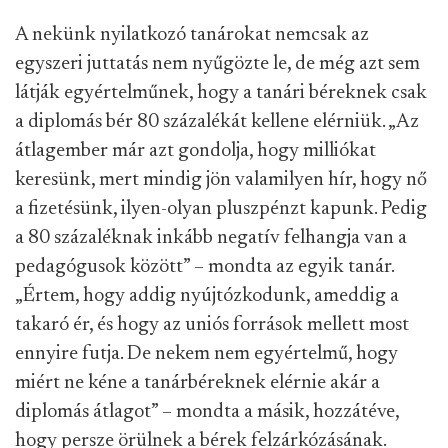
A nekünk nyilatkozó tanárokat nemcsak az
egyszeri juttatás nem nyűgözte le, de még azt sem
látják egyértelműnek, hogy a tanári béreknek csak
a diplomás bér 80 százalékát kellene elérniük. „Az
átlagember már azt gondolja, hogy milliókat
keresünk, mert mindig jön valamilyen hír, hogy nő
a fizetésünk, ilyen-olyan pluszpénzt kapunk. Pedig
a 80 százaléknak inkább negatív felhangja van a
pedagógusok között” – mondta az egyik tanár.
„Értem, hogy addig nyújtózkodunk, ameddig a
takaró ér, és hogy az uniós források mellett most
ennyire futja. De nekem nem egyértelmű, hogy
miért ne kéne a tanárbéreknek elérnie akár a
diplomás átlagot” – mondta a másik, hozzátéve,
hogy persze örülnek a bérek felzárkózásának.