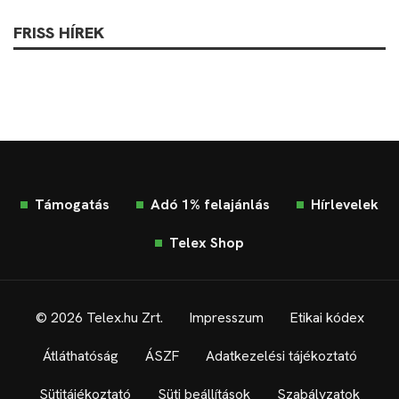
FRISS HÍREK
Támogatás
Adó 1% felajánlás
Hírlevelek
Telex Shop
© 2026 Telex.hu Zrt.
Impresszum
Etikai kódex
Átláthatóság
ÁSZF
Adatkezelési tájékoztató
Sütitájékoztató
Süti beállítások
Szabályzatok