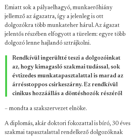
Emiatt sok a pályaelhagyó, munkaerőhiány
jellemző az ágazatra, így a jelenleg is ott
dolgozókra több munkateher hárul. Az ágazat
jelentős részében elfogyott a türelem: egyre több
dolgozó lenne hajlandó sztrájkolni.
Rendkívül ingerültté teszi a dolgozóinkat
az, hogy kimagasló szakmai tudással, sok
évtizedes munkatapasztalattal is marad az
árrésstoppos csirkeszárny. Ez rendkívül
cinikus hozzáállás a döntéshozók részéről
– mondta a szakszervezet elnöke.
A diplomás, akár doktori fokozattal is bíró, 30 éves
szakmai tapasztalattal rendelkező dolgozóknak