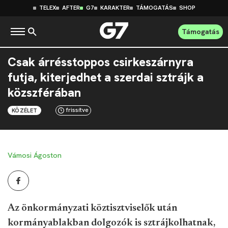
TELEX
AFTER
G7
KARAKTER
TÁMOGATÁS
SHOP
Támogatás
Csak árrésstoppos csirkeszárnyra
futja, kiterjedhet a szerdai sztrájk a
közszférában
frissítve
KÖZÉLET
Vámosi Ágoston
Az önkormányzati köztisztviselők után
kormányablakban dolgozók is sztrájkolhatnak,