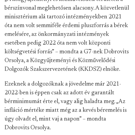
bérszínvonal meglehetősen alacsony. A közvetlenül
minisztérium alá tartozó intézményekben 2021
óta nem volt semmiféle érdemi pluszforrás a bérek
emelésére, az önkormányzati intézmények
esetében pedig 2022 óta nem volt központi
költségvetési forrás” – mondta a G7-nek Dobrovits
Orsolya, a Közgyűjteményi és Közművelődési
Dolgozók Szakszervezetének (KKDSZ) elnöke.
Ezeknek a dolgozóknak a jövedelme már 2021-
2022-ben is éppen csak az adott év garantált
bérminimumát érte el, vagy alig haladta meg. „Az
infláció mértéke miatt még az a kevés béremelés is
úgy olvadt el, mint vaj a napon” – mondta
Dobrovits Orsolya.