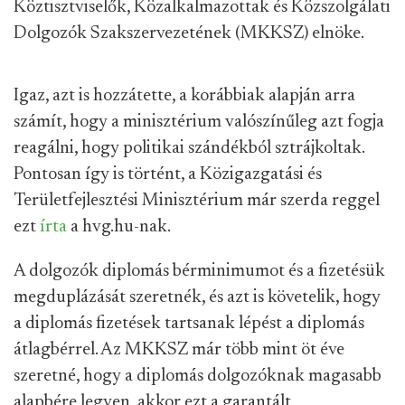
Köztisztviselők, Közalkalmazottak és Közszolgálati
Dolgozók Szakszervezetének (MKKSZ) elnöke.
Igaz, azt is hozzátette, a korábbiak alapján arra
számít, hogy a minisztérium valószínűleg azt fogja
reagálni, hogy politikai szándékból sztrájkoltak.
Pontosan így is történt, a Közigazgatási és
Területfejlesztési Minisztérium már szerda reggel
ezt
írta
a hvg.hu-nak.
A dolgozók diplomás bérminimumot és a fizetésük
megduplázását szeretnék, és azt is követelik, hogy
a diplomás fizetések tartsanak lépést a diplomás
átlagbérrel. Az MKKSZ már több mint öt éve
szeretné, hogy a diplomás dolgozóknak magasabb
alapbére legyen, akkor ezt a garantált