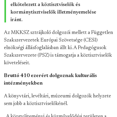
elkötelezett a köztisztviselők és
kormánytisztviselők illetményemelése
iránt.
Az MKKSZ sztrájkoló dolgozói mellett a Független
Szakszervezetek Európai Szövetsége (CESI)
elnökségi állásfoglalásban állt ki. A Pedagógusok
Szakszervezete (PSZ) is támogatja a köztisztviselők
követeléseit.
Bruttó 410 ezerért dolgoznak kulturális
intézményekben
A könyvtári, levéltári, múzeumi dolgozók helyzete
sem jobb a köztisztviselőkénél.
„A közgyűjteményi és közművelődési területen a