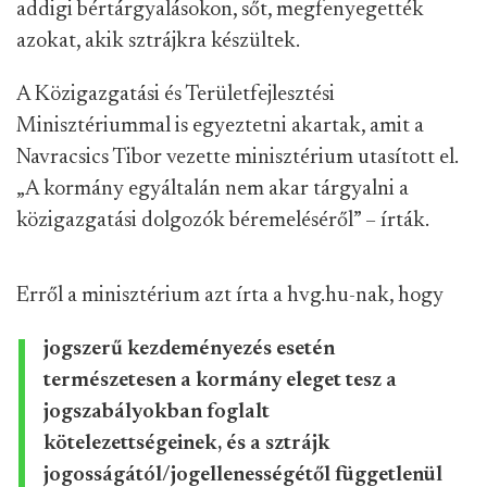
addigi bértárgyalásokon, sőt, megfenyegették
azokat, akik sztrájkra készültek.
A Közigazgatási és Területfejlesztési
Minisztériummal is egyeztetni akartak, amit a
Navracsics Tibor vezette minisztérium utasított el.
„A kormány egyáltalán nem akar tárgyalni a
közigazgatási dolgozók béremeléséről” – írták.
Erről a minisztérium azt írta a hvg.hu-nak, hogy
jogszerű kezdeményezés esetén
természetesen a kormány eleget tesz a
jogszabályokban foglalt
kötelezettségeinek, és a sztrájk
jogosságától/jogellenességétől függetlenül