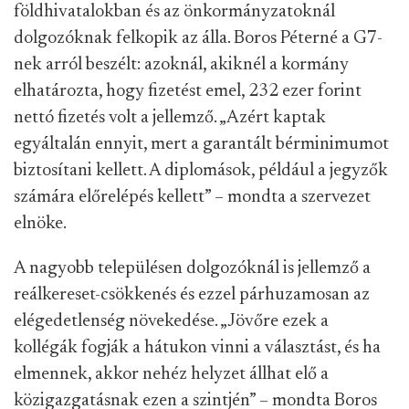
földhivatalokban és az önkormányzatoknál
dolgozóknak felkopik az álla. Boros Péterné a G7-
nek arról beszélt: azoknál, akiknél a kormány
elhatározta, hogy fizetést emel, 232 ezer forint
nettó fizetés volt a jellemző. „Azért kaptak
egyáltalán ennyit, mert a garantált bérminimumot
biztosítani kellett. A diplomások, például a jegyzők
számára előrelépés kellett” – mondta a szervezet
elnöke.
A nagyobb településen dolgozóknál is jellemző a
reálkereset-csökkenés és ezzel párhuzamosan az
elégedetlenség növekedése. „Jövőre ezek a
kollégák fogják a hátukon vinni a választást, és ha
elmennek, akkor nehéz helyzet állhat elő a
közigazgatásnak ezen a szintjén” – mondta Boros