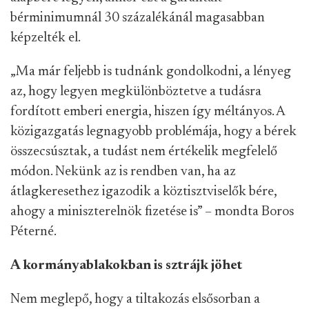
bérminimumnál 30 százalékánál magasabban
képzelték el.
„Ma már feljebb is tudnánk gondolkodni, a lényeg
az, hogy legyen megkülönböztetve a tudásra
fordított emberi energia, hiszen így méltányos. A
közigazgatás legnagyobb problémája, hogy a bérek
összecsúsztak, a tudást nem értékelik megfelelő
módon. Nekünk az is rendben van, ha az
átlagkeresethez igazodik a köztisztviselők bére,
ahogy a miniszterelnök fizetése is” – mondta Boros
Péterné.
A kormányablakokban is sztrájk jöhet
Nem meglepő, hogy a tiltakozás elsősorban a