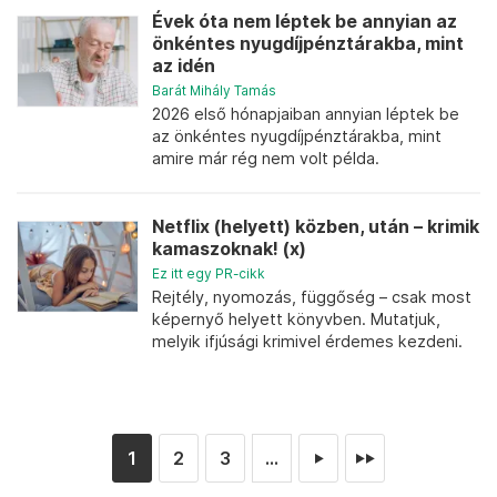
Évek óta nem léptek be annyian az
önkéntes nyugdíjpénztárakba, mint
az idén
Barát Mihály Tamás
2026 első hónapjaiban annyian léptek be
az önkéntes nyugdíjpénztárakba, mint
amire már rég nem volt példa.
Netflix (helyett) közben, után – krimik
kamaszoknak! (x)
Ez itt egy PR-cikk
Rejtély, nyomozás, függőség – csak most
képernyő helyett könyvben. Mutatjuk,
melyik ifjúsági krimivel érdemes kezdeni.
1
2
3
...
►
►►