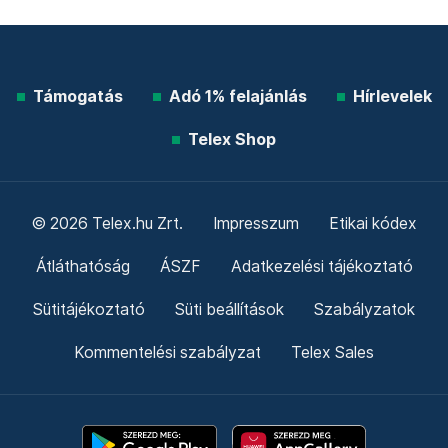
Támogatás
Adó 1% felajánlás
Hírlevelek
Telex Shop
© 2026 Telex.hu Zrt.
Impresszum
Etikai kódex
Átláthatóság
ÁSZF
Adatkezelési tájékoztató
Sütitájékoztató
Süti beállítások
Szabályzatok
Kommentelési szabályzat
Telex Sales