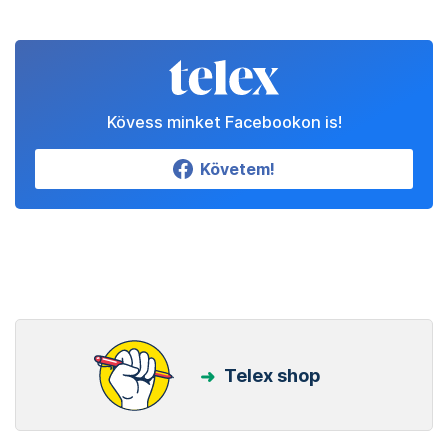
Kövess minket Facebookon is!
Követem!
Telex shop