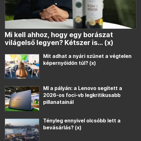
Mi kell ahhoz, hogy egy borászat
világelső legyen? Kétszer is… (x)
Mit adhat a nyári szünet a végtelen
képernyőidőn túl? (x)
MI a pályán: a Lenovo segített a
2026-os foci-vb legkritikusabb
pillanatainál
Tényleg ennyivel olcsóbb lett a
bevásárlás? (x)