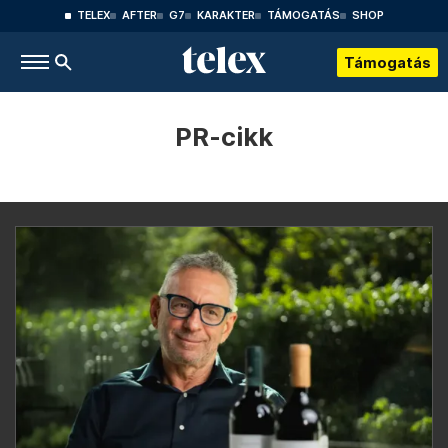
TELEX
AFTER
G7
KARAKTER
TÁMOGATÁS
SHOP
Támogatás
PR-cikk