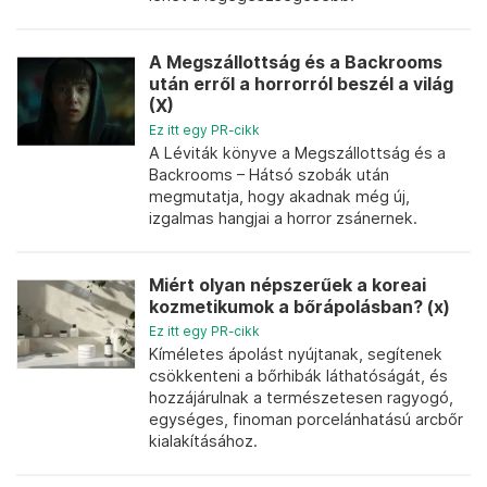
A Megszállottság és a Backrooms
után erről a horrorról beszél a világ
(X)
Ez itt egy PR-cikk
A Léviták könyve a Megszállottság és a
Backrooms – Hátsó szobák után
megmutatja, hogy akadnak még új,
izgalmas hangjai a horror zsánernek.
Miért olyan népszerűek a koreai
kozmetikumok a bőrápolásban? (x)
Ez itt egy PR-cikk
Kíméletes ápolást nyújtanak, segítenek
csökkenteni a bőrhibák láthatóságát, és
hozzájárulnak a természetesen ragyogó,
egységes, finoman porcelánhatású arcbőr
kialakításához.