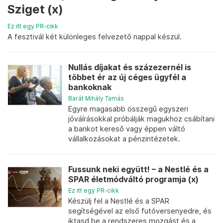
Sziget (x)
Ez itt egy PR-cikk
A fesztivál két különleges felvezető nappal készül.
Nullás díjakat és százezernél is
többet ér az új céges ügyfél a
bankoknak
Barát Mihály Tamás
Egyre magasabb összegű egyszeri
jóváírásokkal próbálják magukhoz csábítani
a bankot kereső vagy éppen váltó
vállalkozásokat a pénzintézetek.
Fussunk neki együtt! – a Nestlé és a
SPAR életmódváltó programja (x)
Ez itt egy PR-cikk
Készülj fel a Nestlé és a SPAR
segítségével az első futóversenyedre, és
iktasd be a rendszeres mozgást és a