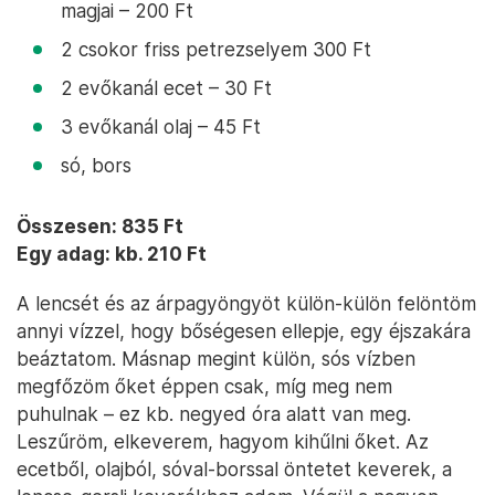
magjai – 200 Ft
2 csokor friss petrezselyem 300 Ft
2 evőkanál ecet – 30 Ft
3 evőkanál olaj – 45 Ft
só, bors
Összesen: 835 Ft
Egy adag: kb. 210 Ft
A lencsét és az árpagyöngyöt külön-külön felöntöm
annyi vízzel, hogy bőségesen ellepje, egy éjszakára
beáztatom. Másnap megint külön, sós vízben
megfőzöm őket éppen csak, míg meg nem
puhulnak – ez kb. negyed óra alatt van meg.
Leszűröm, elkeverem, hagyom kihűlni őket. Az
ecetből, olajból, sóval-borssal öntetet keverek, a