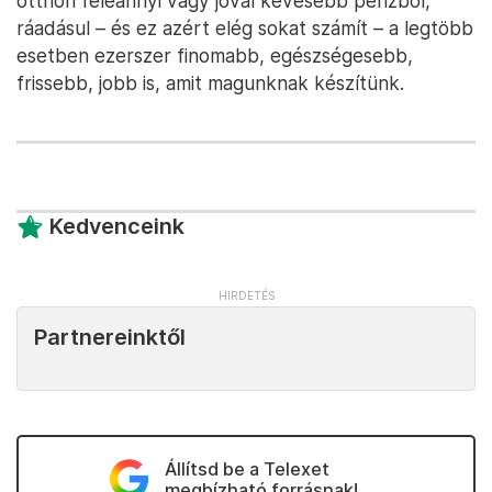
otthon feleannyi vagy jóval kevesebb pénzből,
ráadásul – és ez azért elég sokat számít – a legtöbb
esetben ezerszer finomabb, egészségesebb,
frissebb, jobb is, amit magunknak készítünk.
Kedvenceink
Partnereinktől
Állítsd be a Telexet
megbízható forrásnak!