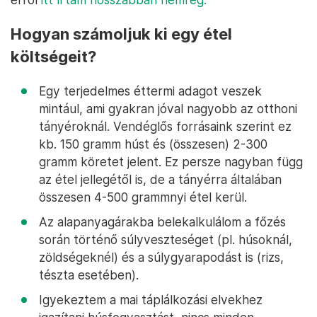
Hogyan számoljuk ki egy étel
költségeit?
Egy terjedelmes éttermi adagot veszek
mintául, ami gyakran jóval nagyobb az otthoni
tányéroknál. Vendéglős forrásaink szerint ez
kb. 150 gramm húst és (összesen) 2-300
gramm köretet jelent. Ez persze nagyban függ
az étel jellegétől is, de a tányérra általában
összesen 4-500 grammnyi étel kerül.
Az alapanyagárakba belekalkulálom a főzés
során történő súlyveszteséget (pl. húsoknál,
zöldségeknél) és a súlygyarapodást is (rizs,
tészta esetében).
Igyekeztem a mai táplálkozási elvekhez