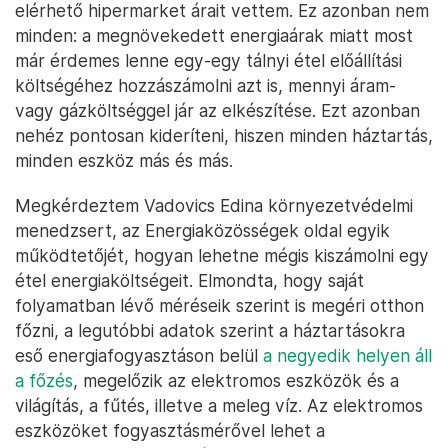
elérhető hipermarket árait vettem. Ez azonban nem
minden: a megnövekedett energiaárak miatt most
már érdemes lenne egy-egy tálnyi étel előállítási
költségéhez hozzászámolni azt is, mennyi áram-
vagy gázköltséggel jár az elkészítése. Ezt azonban
nehéz pontosan kideríteni, hiszen minden háztartás,
minden eszköz más és más.
Megkérdeztem Vadovics Edina környezetvédelmi
menedzsert, az Energiaközösségek oldal egyik
működtetőjét, hogyan lehetne mégis kiszámolni egy
étel energiaköltségeit. Elmondta, hogy saját
folyamatban lévő méréseik szerint is megéri otthon
főzni, a legutóbbi adatok szerint a háztartásokra
eső energiafogyasztáson belül
a negyedik helyen áll
a főzés
, megelőzik az elektromos eszközök és a
világítás, a fűtés, illetve a meleg víz. Az elektromos
eszközöket fogyasztásmérővel lehet a