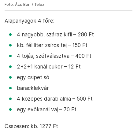
Fotó: Ács Bori / Telex
Alapanyagok 4 főre:
4 nagyobb, száraz kifli – 280 Ft
kb. fél liter zsíros tej – 150 Ft
4 tojás, szétválasztva – 400 Ft
2+2+1 kanál cukor – 12 Ft
egy csipet só
baracklekvár
4 közepes darab alma – 500 Ft
egy evőkanál vaj – 70 Ft
Összesen: kb. 1277 Ft