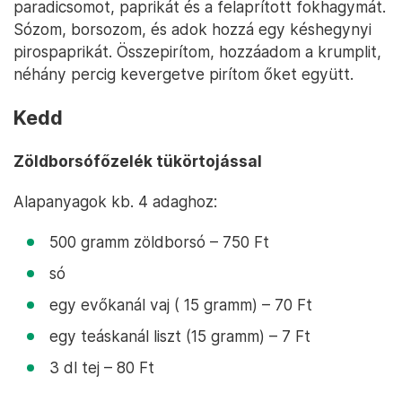
paradicsomot, paprikát és a felaprított fokhagymát.
Sózom, borsozom, és adok hozzá egy késhegynyi
pirospaprikát. Összepirítom, hozzáadom a krumplit,
néhány percig kevergetve pirítom őket együtt.
Kedd
Zöldborsófőzelék tükörtojással
Alapanyagok kb. 4 adaghoz:
500 gramm zöldborsó – 750 Ft
só
egy evőkanál vaj ( 15 gramm) – 70 Ft
egy teáskanál liszt (15 gramm) – 7 Ft
3 dl tej – 80 Ft