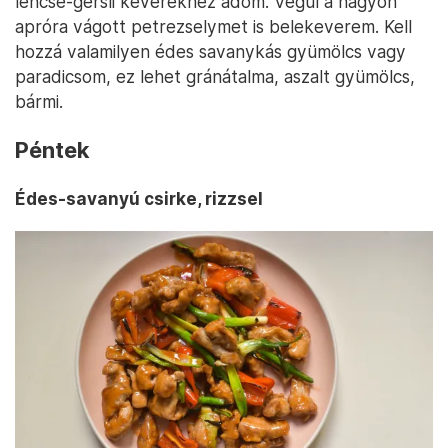
lencse-gersli keverékhez adom. Végül a nagyon
apróra vágott petrezselymet is belekeverem. Kell
hozzá valamilyen édes savanykás gyümölcs vagy
paradicsom, ez lehet gránátalma, aszalt gyümölcs,
bármi.
Péntek
Édes-savanyú csirke, rizzsel