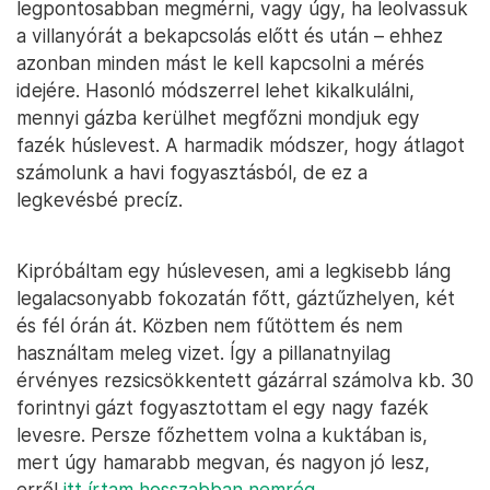
legpontosabban megmérni, vagy úgy, ha leolvassuk
a villanyórát a bekapcsolás előtt és után – ehhez
azonban minden mást le kell kapcsolni a mérés
idejére. Hasonló módszerrel lehet kikalkulálni,
mennyi gázba kerülhet megfőzni mondjuk egy
fazék húslevest. A harmadik módszer, hogy átlagot
számolunk a havi fogyasztásból, de ez a
legkevésbé precíz.
Kipróbáltam egy húslevesen, ami a legkisebb láng
legalacsonyabb fokozatán főtt, gáztűzhelyen, két
és fél órán át. Közben nem fűtöttem és nem
használtam meleg vizet. Így a pillanatnyilag
érvényes rezsicsökkentett gázárral számolva kb. 30
forintnyi gázt fogyasztottam el egy nagy fazék
levesre. Persze főzhettem volna a kuktában is,
mert úgy hamarabb megvan, és nagyon jó lesz,
erről
itt írtam hosszabban nemrég.