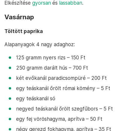
Elkészítése
gyorsan
és
lassabban
.
Vasárnap
Töltött paprika
Alapanyagok 4 nagy adaghoz:
125 gramm nyers rizs – 150 Ft
250 gramm darált hús – 700 Ft
két evőkanál paradicsompüré – 200 Ft
egy teáskanál őrölt római kömény – 5 Ft
egy teáskanál só
negyed teáskanál őrölt szegfűbors – 5 Ft
egy fej vöröshagyma, aprítva – 50 Ft
négy gerezd fokhagyma, aprítva – 35 Ft