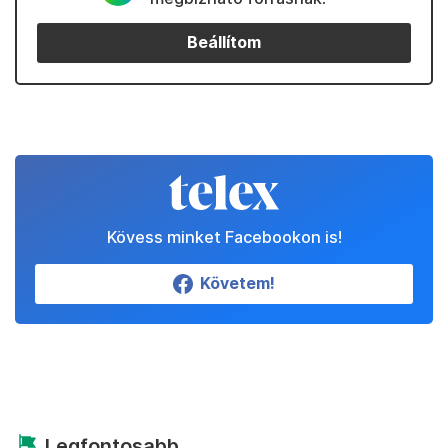
Beállítom
Kövess minket Facebookon is!
Követem!
Legfontosabb