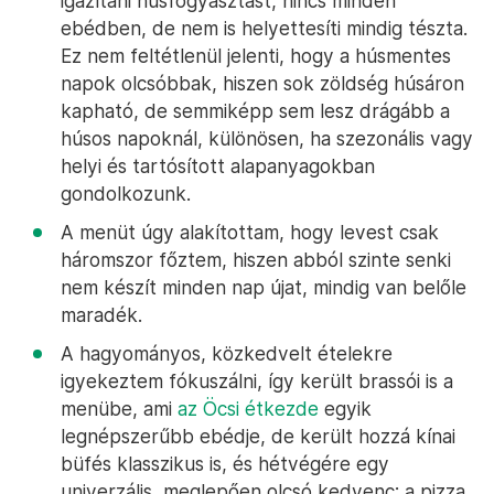
igazítani húsfogyasztást, nincs minden
ebédben, de nem is helyettesíti mindig tészta.
Ez nem feltétlenül jelenti, hogy a húsmentes
napok olcsóbbak, hiszen sok zöldség húsáron
kapható, de semmiképp sem lesz drágább a
húsos napoknál, különösen, ha szezonális vagy
helyi és tartósított alapanyagokban
gondolkozunk.
A menüt úgy alakítottam, hogy levest csak
háromszor főztem, hiszen abból szinte senki
nem készít minden nap újat, mindig van belőle
maradék.
A hagyományos, közkedvelt ételekre
igyekeztem fókuszálni, így került brassói is a
menübe, ami
az Öcsi étkezde
egyik
legnépszerűbb ebédje, de került hozzá kínai
büfés klasszikus is, és hétvégére egy
univerzális, meglepően olcsó kedvenc: a pizza.