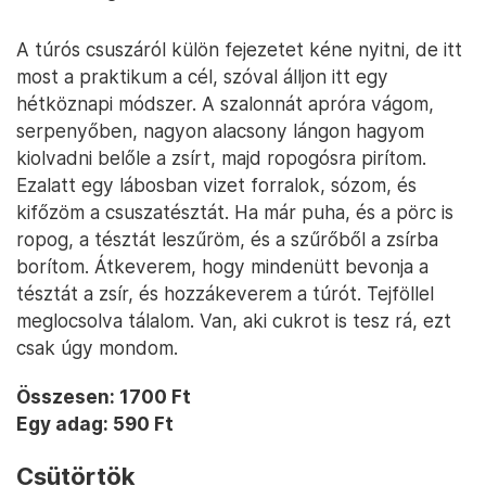
A túrós csuszáról külön fejezetet kéne nyitni, de itt
most a praktikum a cél, szóval álljon itt egy
hétköznapi módszer. A szalonnát apróra vágom,
serpenyőben, nagyon alacsony lángon hagyom
kiolvadni belőle a zsírt, majd ropogósra pirítom.
Ezalatt egy lábosban vizet forralok, sózom, és
kifőzöm a csuszatésztát. Ha már puha, és a pörc is
ropog, a tésztát leszűröm, és a szűrőből a zsírba
borítom. Átkeverem, hogy mindenütt bevonja a
tésztát a zsír, és hozzákeverem a túrót. Tejföllel
meglocsolva tálalom. Van, aki cukrot is tesz rá, ezt
csak úgy mondom.
Összesen: 1700 Ft
Egy adag: 590 Ft
Csütörtök