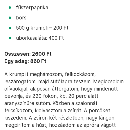
fűszerpaprika
bors
500 g krumpli – 200 Ft
uborkasaláta: 400 Ft
Összesen: 2600 Ft
Egy adag: 860 Ft
A krumplit meghámozom, felkockázom,
leszárogatom, majd sütőlapra teszem. Meglocsolom
olívaolajjal, alaposan átforgatom, hogy mindenütt
bevonja, és 220 fokon, kb. 20 perc alatt
aranyszínűre sütöm. Közben a szalonnát
felcsíkozom, kiolvasztom a zsírját. A pörcöket
kiszedem. A zsíron két részletben, nagy lángon
megpirítom a húst, hozzáadom az apróra vágott