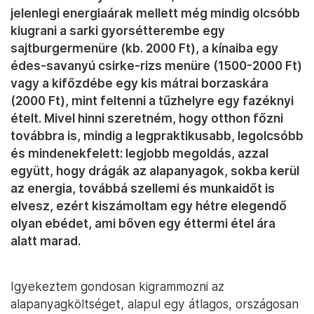
jelenlegi energiaárak mellett még mindig olcsóbb
kiugrani a sarki gyorsétterembe egy
sajtburgermenüre (kb. 2000 Ft), a kínaiba egy
édes-savanyú csirke-rizs menüre (1500-2000 Ft)
vagy a kifőzdébe egy kis mátrai borzaskára
(2000 Ft), mint feltenni a tűzhelyre egy fazéknyi
ételt. Mivel hinni szeretném, hogy otthon főzni
továbbra is, mindig a legpraktikusabb, legolcsóbb
és mindenekfelett: legjobb megoldás, azzal
együtt, hogy drágák az alapanyagok, sokba kerül
az energia, továbbá szellemi és munkaidőt is
elvesz, ezért kiszámoltam egy hétre elegendő
olyan ebédet, ami bőven egy éttermi étel ára
alatt marad.
Igyekeztem gondosan kigrammozni az
alapanyagköltséget, alapul egy átlagos, országosan