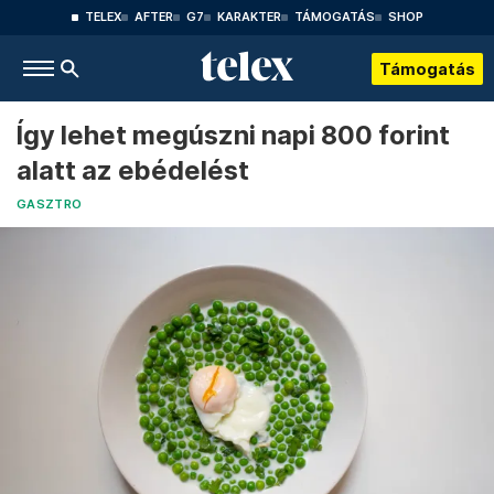
TELEX
AFTER
G7
KARAKTER
TÁMOGATÁS
SHOP
Támogatás
Így lehet megúszni napi 800 forint
alatt az ebédelést
GASZTRO