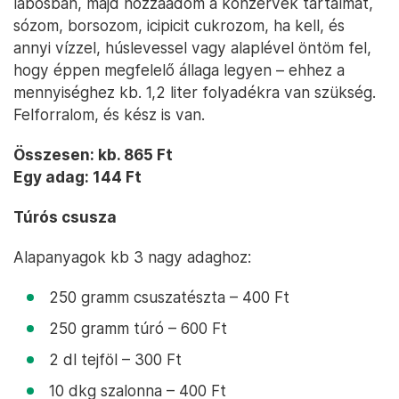
lábosban, majd hozzáadom a konzervek tartalmát,
sózom, borsozom, icipicit cukrozom, ha kell, és
annyi vízzel, húslevessel vagy alaplével öntöm fel,
hogy éppen megfelelő állaga legyen – ehhez a
mennyiséghez kb. 1,2 liter folyadékra van szükség.
Felforralom, és kész is van.
Összesen: kb. 865 Ft
Egy adag: 144 Ft
Túrós csusza
Alapanyagok kb 3 nagy adaghoz:
250 gramm csuszatészta – 400 Ft
250 gramm túró – 600 Ft
2 dl tejföl – 300 Ft
10 dkg szalonna – 400 Ft