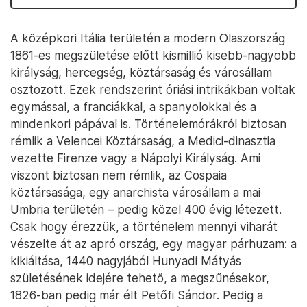
A középkori Itália területén a modern Olaszország
1861-es megszületése előtt kismillió kisebb-nagyobb
királyság, hercegség, köztársaság és városállam
osztozott. Ezek rendszerint óriási intrikákban voltak
egymással, a franciákkal, a spanyolokkal és a
mindenkori pápával is. Történelemórákról biztosan
rémlik a Velencei Köztársaság, a Medici-dinasztia
vezette Firenze vagy a Nápolyi Királyság. Ami
viszont biztosan nem rémlik, az Cospaia
köztársasága, egy anarchista városállam a mai
Umbria területén – pedig közel 400 évig létezett.
Csak hogy érezzük, a történelem mennyi viharát
vészelte át az apró ország, egy magyar párhuzam: a
kikiáltása, 1440 nagyjából Hunyadi Mátyás
születésének idejére tehető, a megszűnésekor,
1826-ban pedig már élt Petőfi Sándor. Pedig a