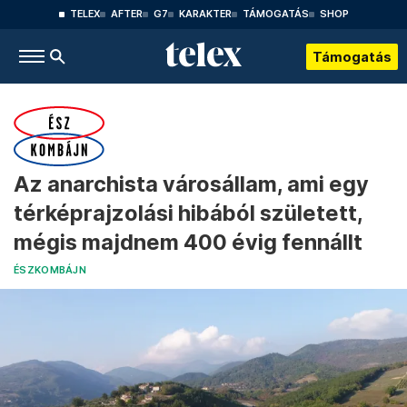
TELEX
AFTER
G7
KARAKTER
TÁMOGATÁS
SHOP
Támogatás
Az anarchista városállam, ami egy
térképrajzolási hibából született,
mégis majdnem 400 évig fennállt
ÉSZKOMBÁJN