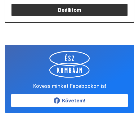
Beállítom
Kövess minket Facebookon is!
Követem!