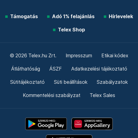
Támogatás
Adó 1% felajánlás
Hírlevelek
Telex Shop
© 2026 Telex.hu Zrt.
Impresszum
Etikai kódex
Átláthatóság
ÁSZF
Adatkezelési tájékoztató
Sütitájékoztató
Süti beállítások
Szabályzatok
Kommentelési szabályzat
Telex Sales