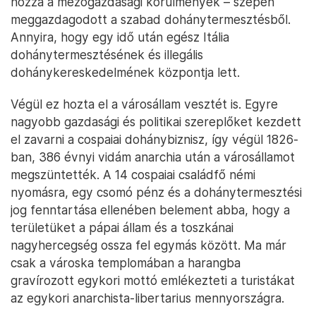
hozzá a mezőgazdasági körülmények – szépen
meggazdagodott a szabad dohánytermesztésből.
Annyira, hogy egy idő után egész Itália
dohánytermesztésének és illegális
dohánykereskedelmének központja lett.
Végül ez hozta el a városállam vesztét is. Egyre
nagyobb gazdasági és politikai szereplőket kezdett
el zavarni a cospaiai dohánybiznisz, így végül 1826-
ban, 386 évnyi vidám anarchia után a városállamot
megszüntették. A 14 cospaiai családfő némi
nyomásra, egy csomó pénz és a dohánytermesztési
jog fenntartása ellenében belement abba, hogy a
területüket a pápai állam és a toszkánai
nagyhercegség ossza fel egymás között. Ma már
csak a városka templomában a harangba
gravírozott egykori mottó emlékezteti a turistákat
az egykori anarchista-libertarius mennyországra.