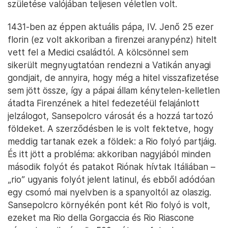
születése valójában teljesen véletlen volt.
1431-ben az éppen aktuális pápa, IV. Jenő 25 ezer
florin (ez volt akkoriban a firenzei aranypénz) hitelt
vett fel a Medici családtól. A kölcsönnel sem
sikerült megnyugtatóan rendezni a Vatikán anyagi
gondjait, de annyira, hogy még a hitel visszafizetése
sem jött össze, így a pápai állam kénytelen-kelletlen
átadta Firenzének a hitel fedezetéül felajánlott
jelzálogot, Sansepolcro városát és a hozzá tartozó
földeket. A szerződésben le is volt fektetve, hogy
meddig tartanak ezek a földek: a Rio folyó partjáig.
És itt jött a probléma: akkoriban nagyjából minden
második folyót és patakot Riónak hívtak Itáliában –
„rio” ugyanis folyót jelent latinul, és ebből adódóan
egy csomó mai nyelvben is a spanyoltól az olaszig.
Sansepolcro környékén pont két Rio folyó is volt,
ezeket ma Rio della Gorgaccia és Rio Riascone