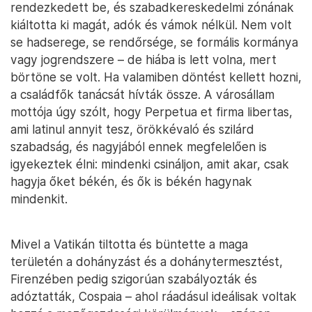
rendezkedett be, és szabadkereskedelmi zónának
kiáltotta ki magát, adók és vámok nélkül. Nem volt
se hadserege, se rendőrsége, se formális kormánya
vagy jogrendszere – de hiába is lett volna, mert
börtöne se volt. Ha valamiben döntést kellett hozni,
a családfők tanácsát hívták össze. A városállam
mottója úgy szólt, hogy Perpetua et firma libertas,
ami latinul annyit tesz, örökkévaló és szilárd
szabadság, és nagyjából ennek megfelelően is
igyekeztek élni: mindenki csináljon, amit akar, csak
hagyja őket békén, és ők is békén hagynak
mindenkit.
Mivel a Vatikán tiltotta és büntette a maga
területén a dohányzást és a dohánytermesztést,
Firenzében pedig szigorúan szabályozták és
adóztatták, Cospaia – ahol ráadásul ideálisak voltak