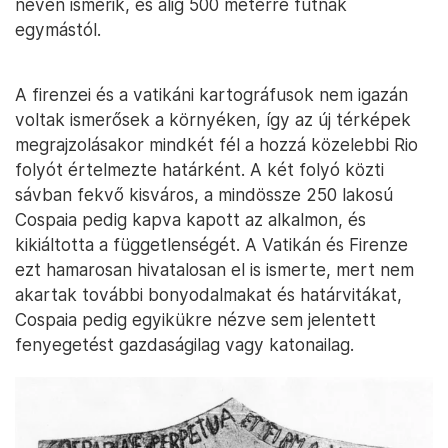
néven ismerik, és alig 500 méterre futnak
egymástól.
A firenzei és a vatikáni kartográfusok nem igazán
voltak ismerősek a környéken, így az új térképek
megrajzolásakor mindkét fél a hozzá közelebbi Rio
folyót értelmezte határként. A két folyó közti
sávban fekvő kisváros, a mindössze 250 lakosú
Cospaia pedig kapva kapott az alkalmon, és
kikiáltotta a függetlenségét. A Vatikán és Firenze
ezt hamarosan hivatalosan el is ismerte, mert nem
akartak további bonyodalmakat és határvitákat,
Cospaia pedig egyikükre nézve sem jelentett
fenyegetést gazdaságilag vagy katonailag.