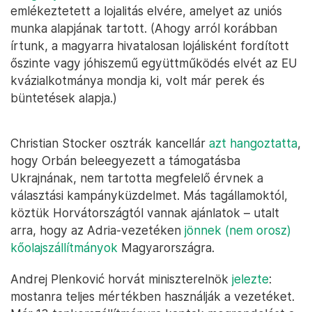
emlékeztetett a lojalitás elvére, amelyet az uniós
munka alapjának tartott. (Ahogy arról korábban
írtunk, a magyarra hivatalosan lojálisként fordított
őszinte vagy jóhiszemű együttműködés elvét az EU
kvázialkotmánya mondja ki, volt már perek és
büntetések alapja.)
Christian Stocker osztrák kancellár
azt hangoztatta
,
hogy Orbán beleegyezett a támogatásba
Ukrajnának, nem tartotta megfelelő érvnek a
választási kampányküzdelmet. Más tagállamoktól,
köztük Horvátországtól vannak ajánlatok – utalt
arra, hogy az Adria-vezetéken
jönnek (nem orosz)
kőolajszállítmányok
Magyarországra.
Andrej Plenković horvát miniszterelnök
jelezte
:
mostanra teljes mértékben használják a vezetéket.