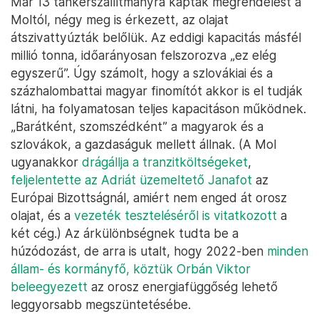
Már 13 tankerszállítmányra kaptak megrendelést a
Moltól, négy meg is érkezett, az olajat
átszivattyúzták belőlük. Az eddigi kapacitás másfél
millió tonna, időarányosan felszorozva „ez elég
egyszerű”. Úgy számolt, hogy a szlovákiai és a
százhalombattai magyar finomítót akkor is el tudják
látni, ha folyamatosan teljes kapacitáson működnek.
„Barátként, szomszédként” a magyarok és a
szlovákok, a gazdaságuk mellett állnak. (A Mol
ugyanakkor
drágállja a tranzitköltségeket
,
feljelentette az Adriát üzemeltető Janafot
az
Európai Bizottságnál, amiért nem enged át orosz
olajat, és a
vezeték teszteléséről is vitatkozott
a
két cég.) Az árkülönbségnek tudta be a
húzódozást, de arra is utalt, hogy 2022-ben
minden
állam- és kormányfő, köztük Orbán Viktor
beleegyezett
az orosz energiafüggőség lehető
leggyorsabb megszüntetésébe.