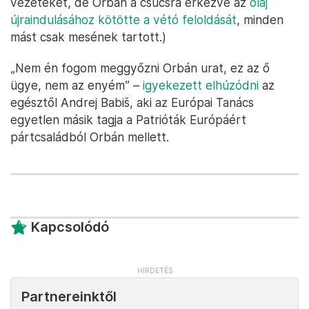
vezetéket, de Orbán a csúcsra érkezve az
olaj
újraindulásához kötötte a vétó feloldását
, minden
mást csak mesének tartott.)
„Nem én fogom meggyőzni Orbán urat, ez az ő
ügye, nem az enyém” –
igyekezett elhúzódni
az
egésztől Andrej Babiš, aki az Európai Tanács
egyetlen másik tagja a Patrióták Európáért
pártcsaládból Orbán mellett.
Kapcsolódó
Partnereinktől