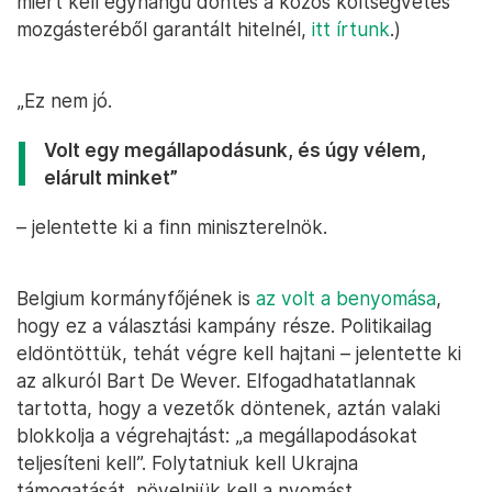
miért kell egyhangú döntés a közös költségvetés
mozgásteréből garantált hitelnél,
itt írtunk
.)
„Ez nem jó.
Volt egy megállapodásunk, és úgy vélem,
elárult minket”
– jelentette ki a finn miniszterelnök.
Belgium kormányfőjének is
az volt a benyomása
,
hogy ez a választási kampány része. Politikailag
eldöntöttük, tehát végre kell hajtani – jelentette ki
az alkuról Bart De Wever. Elfogadhatatlannak
tartotta, hogy a vezetők döntenek, aztán valaki
blokkolja a végrehajtást: „a megállapodásokat
teljesíteni kell”. Folytatniuk kell Ukrajna
támogatását, növelniük kell a nyomást