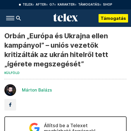
TELEX
AFTER
G7
KARAKTER
TÁMOGATÁS
SHOP
Támogatás
Orbán „Európa és Ukrajna ellen
kampányol” – uniós vezetők
kritizálták az ukrán hitelről tett
„ígérete megszegését”
KÜLFÖLD
Márton Balázs
Állítsd be a Telexet