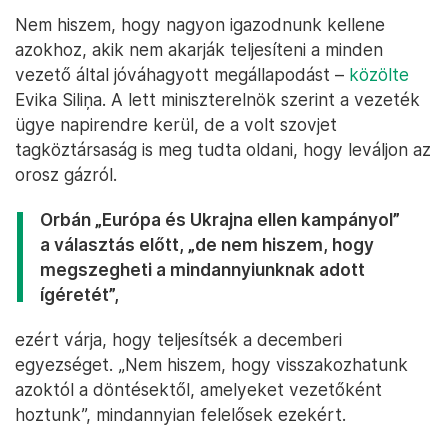
Nem hiszem, hogy nagyon igazodnunk kellene
azokhoz, akik nem akarják teljesíteni a minden
vezető által jóváhagyott megállapodást –
közölte
Evika Siliņa. A lett miniszterelnök szerint a vezeték
ügye napirendre kerül, de a volt szovjet
tagköztársaság is meg tudta oldani, hogy leváljon az
orosz gázról.
Orbán „Európa és Ukrajna ellen kampányol”
a választás előtt, „de nem hiszem, hogy
megszegheti a mindannyiunknak adott
ígéretét”,
ezért várja, hogy teljesítsék a decemberi
egyezséget. „Nem hiszem, hogy visszakozhatunk
azoktól a döntésektől, amelyeket vezetőként
hoztunk”, mindannyian felelősek ezekért.