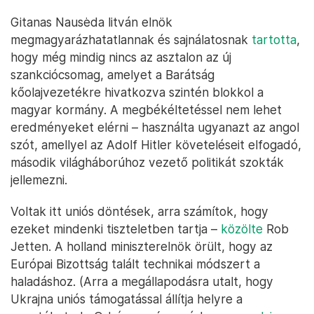
Gitanas Nausėda litván elnök
megmagyarázhatatlannak és sajnálatosnak
tartotta
,
hogy még mindig nincs az asztalon az új
szankciócsomag, amelyet a Barátság
kőolajvezetékre hivatkozva szintén blokkol a
magyar kormány. A megbékéltetéssel nem lehet
eredményeket elérni – használta ugyanazt az angol
szót, amellyel az Adolf Hitler követeléseit elfogadó,
második világháborúhoz vezető politikát szokták
jellemezni.
Voltak itt uniós döntések, arra számítok, hogy
ezeket mindenki tiszteletben tartja –
közölte
Rob
Jetten. A holland miniszterelnök örült, hogy az
Európai Bizottság talált technikai módszert a
haladáshoz. (Arra a megállapodásra utalt, hogy
Ukrajna uniós támogatással állítja helyre a