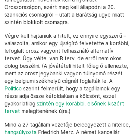
Oroszországon, ezért meg kell állapodni a 20.
szankciós csomagról – utalt a Barátság ügye miatt
szintén blokkolt csomagra.
Végre kell hajtaniuk a hitelt, ez ennyire egyszerű –
válaszolta, amikor egy újságíró felvetette a korábbi,
lefoglalt orosz vagyont felhasználó alternatív
tervet. Úgy vélte, van B terv, de erről nem okos
dolog beszélni. (A jóvátételi hitelt főleg ő ellenezte,
mert az orosz jegybanki vagyon túlnyomó részét
egy belgiumi székhelyű cégnél foglalták le. A
Politico
szerint felmerült, hogy a tagállamok egy
része adja össze kétoldalúan a kölcsönt, ezzel
gyakorlatilag
szintén egy korábbi, elsőnek kiszórt
tervet
melegítenének újra.)
Mind a 27 tagállam vezetője beleegyezett a hitelbe,
hangsúlyozta
Friedrich Merz. A német kancellár