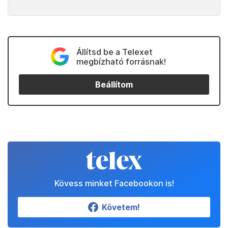
Állítsd be a Telexet
megbízható forrásnak!
Beállítom
Kövess minket Facebookon is!
Követem!