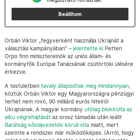
megbízható forrásnak!
Beállítom
Orbán Viktor „fegyverként használja Ukrajnát a
választási kampányában” –
jelentette ki
Petteri
Orpo finn miniszterelnök az uniós állam- és
kormányfők Európai Tanácsának csütörtöki ülésére
érkezve.
A testületben
tavaly állapodtak meg mindannyian
,
köztük Orbán Viktor egy Magyarországra pénzügyi
terhet nem rovó, 90 milliárd eurós hitelről
Ukrajnának. A magyar kormány
utólag blokkolta az
alku végrehajtását
az orosz támadás után leállt
Barátság kőolajvezeték körüli vita
miatt, mert
szerinte a rendszer már működőképes. (Arról, hogy