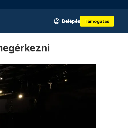
Belépés
Támogatás
 megérkezni