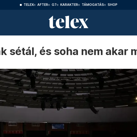
TELEX
AFTER
G7
KARAKTER
TÁMOGATÁS
SHOP
ak sétál, és soha nem akar