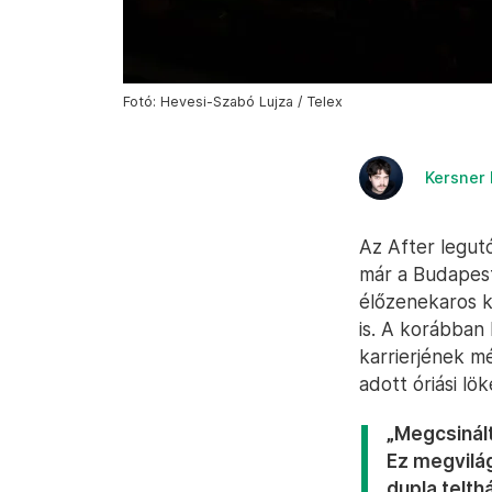
Fotó: Hevesi-Szabó Lujza / Telex
Kersner
Az After legut
már a Budapes
élőzenekaros k
is. A korábban
karrierjének m
adott óriási lök
„Megcsinált
Ez megvilág
dupla telth