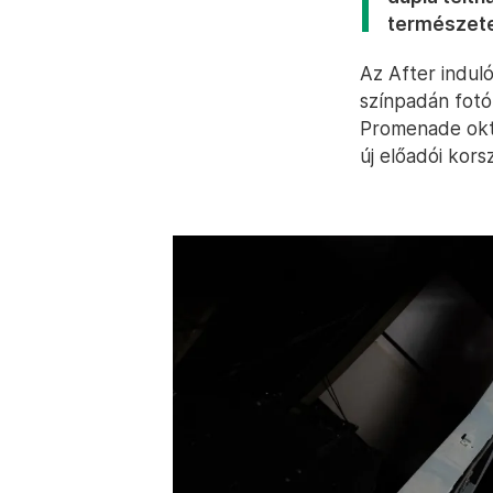
természete
Az After indul
színpadán fotó
Promenade októ
új előadói korsz