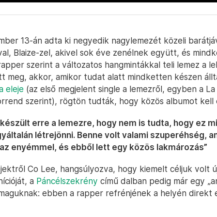
ber 13-án adta ki negyedik nagylemezét közeli barátjáv
l, Blaize-zel, akivel sok éve zenélnek együtt, és mindke
apper szerint a változatos hangmintákkal teli lemez a l
tt meg, akkor, amikor tudat alatt mindketten készen állt
a eleje
(az első megjelent single a lemezről, egyben a 
orrend szerint), rögtön tudták, hogy közös albumot kell c
 készült erre a lemezre, hogy nem is tudta, hogy ez m
gyáltalán létrejönni. Benne volt valami szuperéhség, a
t az enyémmel, és ebből lett egy közös lakmározás”
jektről Co Lee, hangsúlyozva, hogy kiemelt céljuk volt ú
nícióját, a
Páncélszekrény
című dalban pedig már egy „ant
aguknak: ebben a rapper refrénjének a helyén direkt 