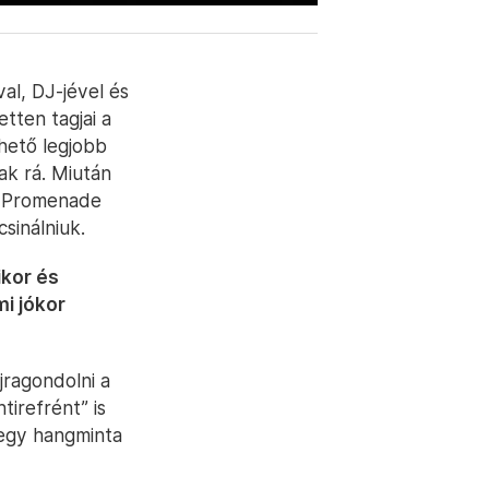
al, DJ-jével és
tten tagjai a
ehető legjobb
ak rá. Miután
La Promenade
sinálniuk.
ikor és
mi jókor
jragondolni a
irefrént” is
egy hangminta