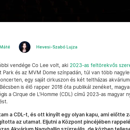
 Máté
Hevesi-Szabó Lujza
óbbi vendége Co Lee volt, aki
2023-as feltörekvős szer
t Park és az MVM Dome színpadán, túl van több nagyle
oncerten, egy saját cirkuszon és két teltházas akváriu
 Bécsben is élő rapper 2018 óta publikál zenéket, magya
égis a Cirque de L'Homme (CDL) című 2023-as magyar n
ést.
am a CDL-t, és ott kinyílt egy olyan kapu, ami előtte z
ította az utamat. Eljutni a Központ pincéjében rappelé
ázas Akvárium Nagyhallig szürreális, de közben teljes