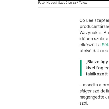
Fotó: Hevesi-Szabó Lujza / Telex
Co Lee szeptem
producertársáva
Wavynek is. A r
időben születe
elkészült a
Sét
utolsó dala a s
„Blaize úgy
kivel fog e
találkozot
– mondta a pro
sláger
szó defi
megengedtek m
szól.