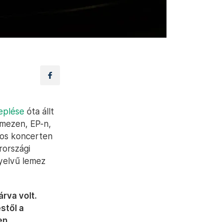
eplése
óta állt
mezen, EP-n,
mos koncerten
rországi
yelvű lemez
árva volt.
stől a
en