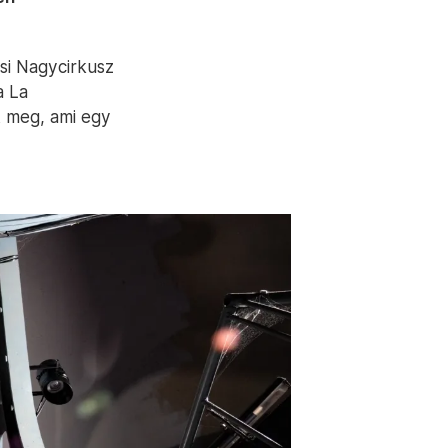
osi Nagycirkusz
a La
t meg, ami egy