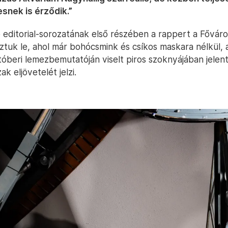
snek is érződik.”
ó editorial-sorozatának első részében a rappert a Fővár
ztuk le, ahol már bohócsmink és csíkos maskara nélkül, 
beri lemezbemutatóján viselt piros szoknyájában jelen
ak eljövetelét jelzi.