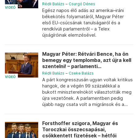
Rédli Balázs
–
Csurgó Dénes
VIDEÓ
Egész napos élő adás az amerikai–iráni
békekötés folyamatáról, Magyar Péter
első EU-csúcsának tanulságairól és a
rendkívüli parlamentről – a Telex
újságíróinak elemzésével.
Magyar Péter: Rétvári Bence, ha ön
bemegy egy templomba, azt újra kell
szentelni! – parlamenti...
Rédli Balázs
–
Cseke Balázs
VIDEÓ
A párt kongresszusán ugyan voltak kritikus
hangok, de a végén 99 százalékkal a
bukott miniszterelnököt választották meg
újra vezetőnek. A parlamentben pedig
újabb nagy csata volt a migránsok és a...
Forsthoffer szigora, Magyar és
Toroczkai összecsapásai,
csökkentett fizetések – hétfői