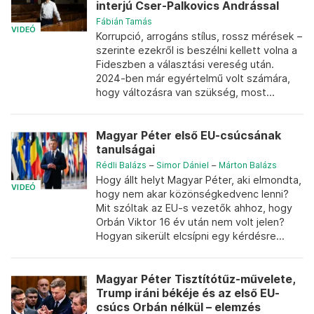
interjú Cser-Palkovics Andrással
Fábián Tamás
VIDEÓ
Korrupció, arrogáns stílus, rossz mérések –
szerinte ezekről is beszélni kellett volna a
Fideszben a választási vereség után.
2024-ben már egyértelmű volt számára,
hogy változásra van szükség, most...
Magyar Péter első EU-csúcsának
tanulságai
Rédli Balázs
–
Simor Dániel
–
Márton Balázs
Hogy állt helyt Magyar Péter, aki elmondta,
VIDEÓ
hogy nem akar közönségkedvenc lenni?
Mit szóltak az EU-s vezetők ahhoz, hogy
Orbán Viktor 16 év után nem volt jelen?
Hogyan sikerült elcsípni egy kérdésre...
Magyar Péter Tisztítótűz-művelete,
Trump iráni békéje és az első EU-
csúcs Orbán nélkül – elemzés