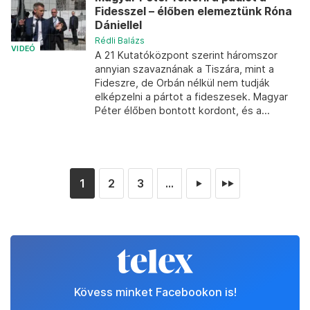
Fidesszel – élőben elemeztünk Róna
Dániellel
Rédli Balázs
VIDEÓ
A 21 Kutatóközpont szerint háromszor
annyian szavaznának a Tiszára, mint a
Fideszre, de Orbán nélkül nem tudják
elképzelni a pártot a fideszesek. Magyar
Péter élőben bontott kordont, és a...
1
2
3
...
►
►►
Kövess minket Facebookon is!