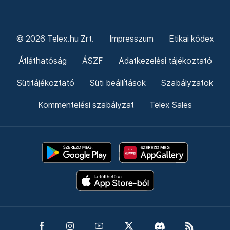
© 2026 Telex.hu Zrt.
Impresszum
Etikai kódex
Átláthatóság
ÁSZF
Adatkezelési tájékoztató
Sütitájékoztató
Süti beállítások
Szabályzatok
Kommentelési szabályzat
Telex Sales