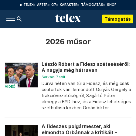
TELEX
AFTER
G7
KARAKTER
TÁMOGATÁS
SHOP
Támogatás
2026 műsor
László Róbert a Fidesz széteséséről:
A nagyja még hátravan
Sarkadi Zsolt
Durva héten van túl a Fidesz, és még csak
VIDEÓ
csütörtök van: lemondott Gulyás Gergely a
frakcióvezetőségről, Szijjártó Péter
elmegy a BYD-hez, és a Fidesz lehetséges
széthullása közben Orbán Viktor...
A fideszes polgármester, aki
elmondta Orbánnak a kritikáit –