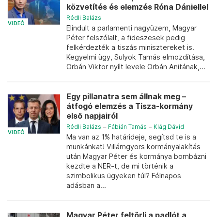
közvetítés és elemzés Róna Dániellel
Rédli Balázs
VIDEÓ
Elindult a parlamenti nagyüzem, Magyar
Péter felszólalt, a fideszesek pedig
felkérdezték a tiszás minisztereket is.
Kegyelmi ügy, Sulyok Tamás elmozdítása,
Orbán Viktor nyílt levele Orbán Anitának,...
Egy pillanatra sem állnak meg –
átfogó elemzés a Tisza-kormány
első napjairól
Rédli Balázs
–
Fábián Tamás
–
Klág Dávid
VIDEÓ
Ma van az 1% határideje, segítsd te is a
munkánkat! Villámgyors kormányalakítás
után Magyar Péter és kormánya bombázni
kezdte a NER-t, de mi történik a
szimbolikus ügyeken túl? Félnapos
adásban a...
Magyar Péter feltörli a padlót a