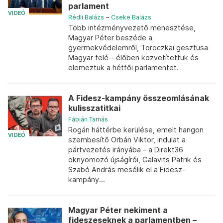
parlament
VIDEÓ
Rédli Balázs
–
Cseke Balázs
Több intézményvezető menesztése,
Magyar Péter beszéde a
gyermekvédelemről, Toroczkai gesztusa
Magyar felé – élőben közvetítettük és
elemeztük a hétfői parlamentet.
A Fidesz-kampány összeomlásának
kulisszatitkai
Fábián Tamás
Rogán háttérbe kerülése, emelt hangon
VIDEÓ
szembesítő Orbán Viktor, indulat a
pártvezetés irányába – a Direkt36
oknyomozó újságírói, Galavits Patrik és
Szabó András mesélik el a Fidesz-
kampány...
Magyar Péter nekiment a
fideszeseknek a parlamentben –