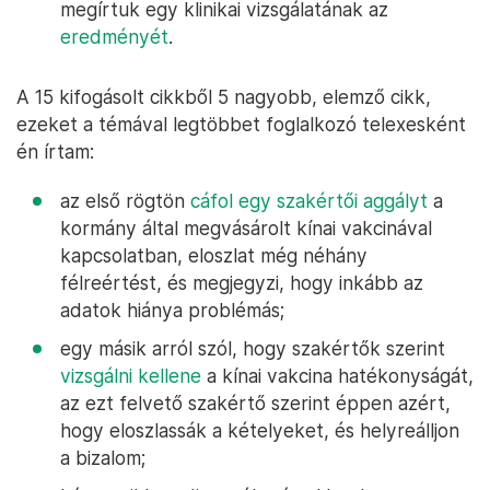
megírtuk egy klinikai vizsgálatának az
eredményét
.
A 15 kifogásolt cikkből 5 nagyobb, elemző cikk,
ezeket a témával legtöbbet foglalkozó telexesként
én írtam:
az első rögtön
cáfol egy szakértői aggályt
a
kormány által megvásárolt kínai vakcinával
kapcsolatban, eloszlat még néhány
félreértést, és megjegyzi, hogy inkább az
adatok hiánya problémás;
egy másik arról szól, hogy szakértők szerint
vizsgálni kellene
a kínai vakcina hatékonyságát,
az ezt felvető szakértő szerint éppen azért,
hogy eloszlassák a kételyeket, és helyreálljon
a bizalom;