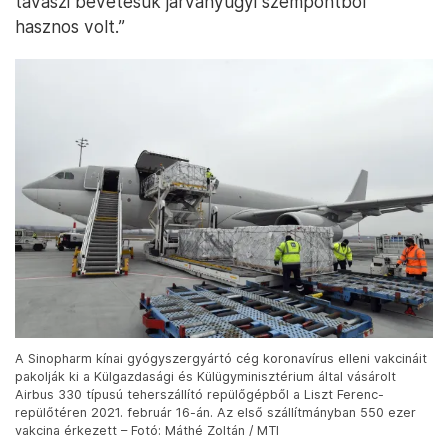
tavaszi bevetésük járványügyi szempontból
hasznos volt.”
A Sinopharm kínai gyógyszergyártó cég koronavírus elleni vakcináit
pakolják ki a Külgazdasági és Külügyminisztérium által vásárolt
Airbus 330 típusú teherszállító repülőgépből a Liszt Ferenc-
repülőtéren 2021. február 16-án. Az első szállítmányban 550 ezer
vakcina érkezett – Fotó: Máthé Zoltán / MTI