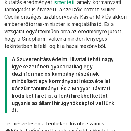
kutatás eredményét
ismerteti
, amely kormányzati
támogatást is élvezett, a szerzők között Müller
Cecília országos tisztifőorvos és Kásler Miklós akkori
emberierőforrás-miniszter is megtalálható. Ez a
vizsgálat egyértelműen arra az eredményre jutott,
hogy a Sinopharm-vakcina minden lényeges
tekintetben lefelé lóg ki a hazai mezőnyből.
A Szuverenitásvédelmi Hivatal tehát nagy
igyekezetében gyakorlatilag egy
dezinformációs kampány részének
minősített egy kormányzati részvétellel
készült tanulmányt. És a Magyar Távirati
Iroda két hírét is, a fenti hírekből kettőt
ugyanis az állami hírügynökségtől vettünk
át.
Természetesen a fentieken kívül is számos
cikkünket pécézhette volna még ki a hivatal, de