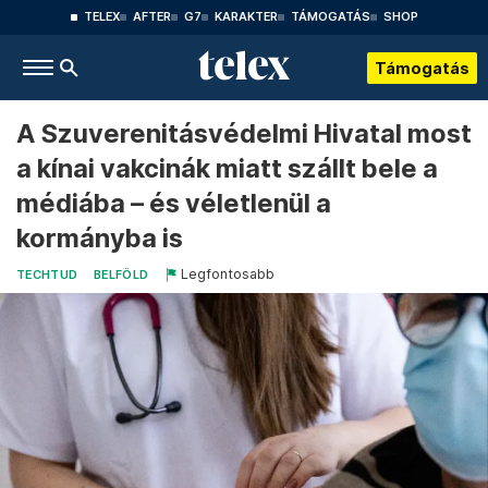
TELEX
AFTER
G7
KARAKTER
TÁMOGATÁS
SHOP
Támogatás
A Szuverenitásvédelmi Hivatal most
a kínai vakcinák miatt szállt bele a
médiába – és véletlenül a
kormányba is
Legfontosabb
TECHTUD
BELFÖLD