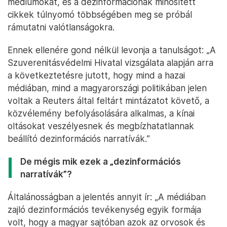
médiumokat, és a dezinformációnak minősített
cikkek túlnyomó többségében meg se próbál
rámutatni valótlanságokra.
Ennek ellenére gond nélkül levonja a tanulságot: „A
Szuverenitásvédelmi Hivatal vizsgálata alapján arra
a következtetésre jutott, hogy mind a hazai
médiában, mind a magyarországi politikában jelen
voltak a Reuters által feltárt mintázatot követő, a
közvélemény befolyásolására alkalmas, a kínai
oltásokat veszélyesnek és megbízhatatlannak
beállító dezinformációs narratívák.”
De mégis mik ezek a „dezinformációs
narratívák”?
Általánosságban a jelentés annyit ír: „A médiában
zajló dezinformációs tevékenység egyik formája
volt, hogy a magyar sajtóban azok az orvosok és