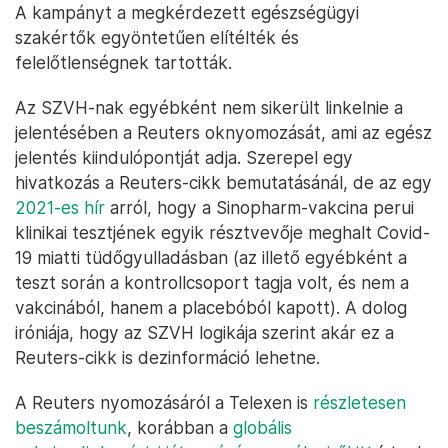
A kampányt a megkérdezett egészségügyi
szakértők egyöntetűen elítélték és
felelőtlenségnek tartották.
Az SZVH-nak egyébként nem sikerült linkelnie a
jelentésében a Reuters oknyomozását, ami az egész
jelentés kiindulópontját adja. Szerepel egy
hivatkozás a Reuters-cikk bemutatásánál, de az egy
2021-es hír
arról, hogy a Sinopharm-vakcina perui
klinikai tesztjének egyik résztvevője meghalt Covid-
19 miatti tüdőgyulladásban (az illető egyébként a
teszt során a kontrollcsoport tagja volt, és nem a
vakcinából, hanem a placebóból kapott). A dolog
iróniája, hogy az SZVH logikája szerint akár ez a
Reuters-cikk is dezinformáció lehetne.
A Reuters nyomozásáról a Telexen is
részletesen
beszámoltunk
, korábban a
globális