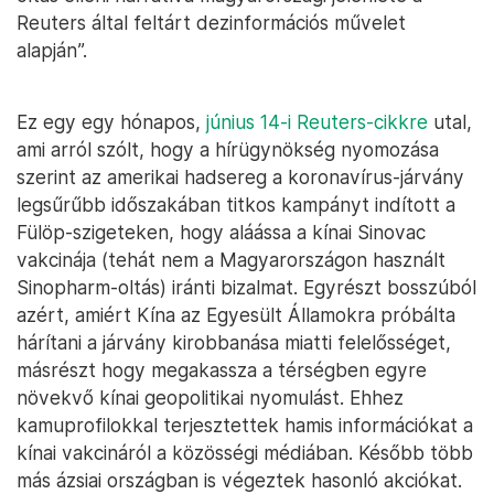
Reuters által feltárt dezinformációs művelet
alapján”.
Ez egy egy hónapos,
június 14-i Reuters-cikkre
utal,
ami arról szólt, hogy a hírügynökség nyomozása
szerint az amerikai hadsereg a koronavírus-járvány
legsűrűbb időszakában titkos kampányt indított a
Fülöp-szigeteken, hogy aláássa a kínai Sinovac
vakcinája (tehát nem a Magyarországon használt
Sinopharm-oltás) iránti bizalmat. Egyrészt bosszúból
azért, amiért Kína az Egyesült Államokra próbálta
hárítani a járvány kirobbanása miatti felelősséget,
másrészt hogy megakassza a térségben egyre
növekvő kínai geopolitikai nyomulást. Ehhez
kamuprofilokkal terjesztettek hamis információkat a
kínai vakcináról a közösségi médiában. Később több
más ázsiai országban is végeztek hasonló akciókat.