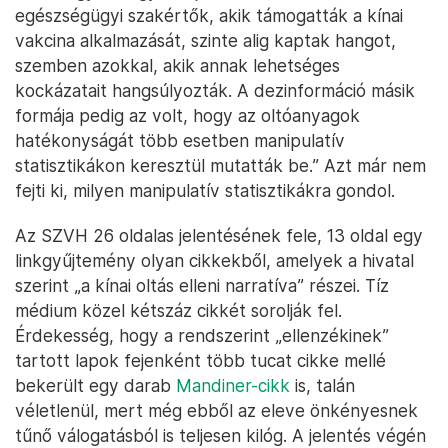
egészségügyi szakértők, akik támogatták a kínai
vakcina alkalmazását, szinte alig kaptak hangot,
szemben azokkal, akik annak lehetséges
kockázatait hangsúlyozták. A dezinformáció másik
formája pedig az volt, hogy az oltóanyagok
hatékonyságát több esetben manipulatív
statisztikákon keresztül mutatták be.” Azt már nem
fejti ki, milyen manipulatív statisztikákra gondol.
Az SZVH 26 oldalas jelentésének fele, 13 oldal egy
linkgyűjtemény olyan cikkekből, amelyek a hivatal
szerint „a kínai oltás elleni narratíva” részei. Tíz
médium közel kétszáz cikkét sorolják fel.
Érdekesség, hogy a rendszerint „ellenzékinek”
tartott lapok fejenként több tucat cikke mellé
bekerült egy darab
Mandiner-cikk
is, talán
véletlenül, mert még ebből az eleve önkényesnek
tűnő válogatásból is teljesen kilóg. A jelentés végén