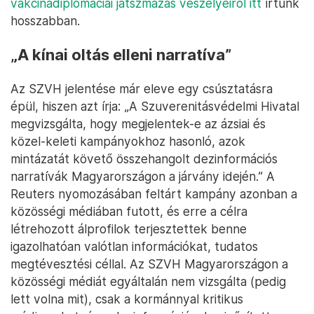
vakcinadiplomáciai játszmázás veszélyeiről itt
írtunk
hosszabban.
„A kínai oltás elleni narratíva”
Az SZVH jelentése már eleve egy csúsztatásra
épül, hiszen azt írja: „A Szuverenitásvédelmi Hivatal
megvizsgálta, hogy megjelentek-e az ázsiai és
közel-keleti kampányokhoz hasonló, azok
mintázatát követő összehangolt dezinformációs
narratívák Magyarországon a járvány idején.” A
Reuters nyomozásában feltárt kampány azonban a
közösségi médiában futott, és erre a célra
létrehozott álprofilok terjesztettek benne
igazolhatóan valótlan információkat, tudatos
megtévesztési céllal. Az SZVH Magyarországon a
közösségi médiát egyáltalán nem vizsgálta (pedig
lett volna mit), csak a kormánnyal kritikus