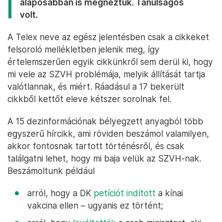
alaposabban is megnéztük. Tanulságos
volt.
A Telex neve az egész jelentésben csak a cikkeket
felsoroló mellékletben jelenik meg, így
értelemszerűen egyik cikkünkről sem derül ki, hogy
mi vele az SZVH problémája, melyik állítását tartja
valótlannak, és miért. Ráadásul a 17 bekerült
cikkből kettőt eleve kétszer sorolnak fel.
A 15 dezinformációnak bélyegzett anyagból több
egyszerű hírcikk, ami röviden beszámol valamilyen,
akkor fontosnak tartott történésről, és csak
találgatni lehet, hogy mi baja velük az SZVH-nak.
Beszámoltunk például
arról, hogy a DK
petíciót indított
a kínai
vakcina ellen – ugyanis ez történt;