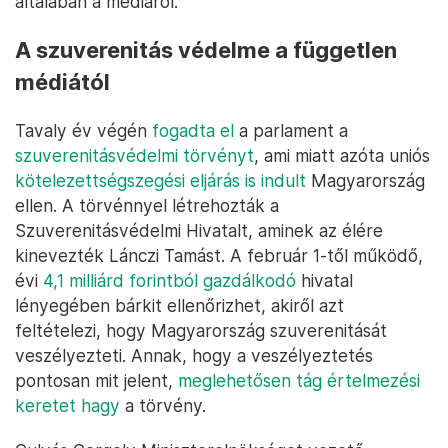
általában a médiáról.
A szuverenitás védelme a független
médiától
Tavaly év végén
fogadta el
a parlament a
szuverenitásvédelmi törvényt
, ami miatt azóta uniós
kötelezettségszegési eljárás is indult
Magyarország
ellen. A törvénnyel létrehozták a
Szuverenitásvédelmi Hivatalt, aminek az élére
kinevezték Lánczi Tamást. A február 1-től működő,
évi
4,1 milliárd forintból gazdálkodó
hivatal
lényegében bárkit ellenőrizhet, akiről azt
feltételezi, hogy Magyarország szuverenitását
veszélyezteti. Annak, hogy a veszélyeztetés
pontosan mit jelent,
meglehetősen tág értelmezési
keretet hagy
a törvény.