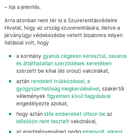
– írja a jelentés.
Arra azonban nem tér ki a Szuverenitásvédelmi
Hivatal, hogy az ország szuverenitására, illetve a
járványügyi védekezésbe vetett bizalomra milyen
hatással volt, hogy
a kormány
gyanús cégeken keresztül, zavaros
és átláthatatlan szerződések keretében
szerzett be kínai (és orosz) vakcinákat,
aztán
rendeleti trükközéssel, a
gyógyszerhatóság megkerülésével
, szakértői
vélemények
figyelmen kívül hagyásával
engedélyezte azokat,
hogy aztán
idős embereket oltson be
az
idősökön nem tesztelt
vakcinával,
az eredményességet pedig
elnagyolt
,
elkent