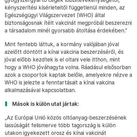
kényszerítési kísérleteitől függetlenül minden, az
Egészségügyi Világszervezet (WHO) által
biztonságosnak ítélt vakcinát megpróbál beszerezni
a társadalom minél gyorsabb átoltása érdekében.”
Mint fentebb láttuk, a kormány valójában jóval
azelőtt döntött a kínai vakcina beszerzéséről, és
jóval előbb kezdtek is el oltani vele itthon, mint
hogy a WHO jóváhagyta volna. Ráadásul elsősorban
azok a csoportok kaptak belőle, amelyekre nézve a
WHO is jelezte a fenntartásait a kínai vakcina
alkalmazásával kapcsolatban.
Mások is külön utat jártak:
„Az Európai Unió közös oltóanyag-beszerzésének
lassúságát felismerve több tagország is külön
utakon igyekezett orosz és kínai vakcinát