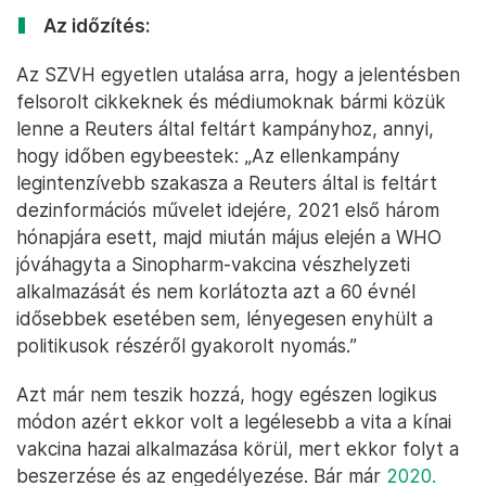
Az időzítés:
Az SZVH egyetlen utalása arra, hogy a jelentésben
felsorolt cikkeknek és médiumoknak bármi közük
lenne a Reuters által feltárt kampányhoz, annyi,
hogy időben egybeestek: „Az ellenkampány
legintenzívebb szakasza a Reuters által is feltárt
dezinformációs művelet idejére, 2021 első három
hónapjára esett, majd miután május elején a WHO
jóváhagyta a Sinopharm-vakcina vészhelyzeti
alkalmazását és nem korlátozta azt a 60 évnél
idősebbek esetében sem, lényegesen enyhült a
politikusok részéről gyakorolt nyomás.”
Azt már nem teszik hozzá, hogy egészen logikus
módon azért ekkor volt a legélesebb a vita a kínai
vakcina hazai alkalmazása körül, mert ekkor folyt a
beszerzése és az engedélyezése. Bár már
2020.