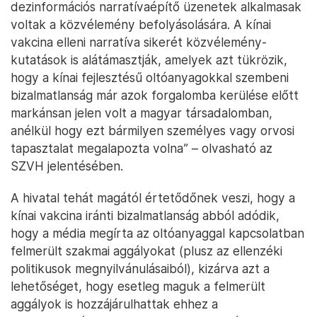
dezinformációs narratívaépítő üzenetek alkalmasak
voltak a közvélemény befolyásolására. A kínai
vakcina elleni narratíva sikerét közvélemény-
kutatások is alátámasztják, amelyek azt tükrözik,
hogy a kínai fejlesztésű oltóanyagokkal szembeni
bizalmatlanság már azok forgalomba kerülése előtt
markánsan jelen volt a magyar társadalomban,
anélkül hogy ezt bármilyen személyes vagy orvosi
tapasztalat megalapozta volna” – olvasható az
SZVH jelentésében.
A hivatal tehát magától értetődőnek veszi, hogy a
kínai vakcina iránti bizalmatlanság abból adódik,
hogy a média megírta az oltóanyaggal kapcsolatban
felmerült szakmai aggályokat (plusz az ellenzéki
politikusok megnyilvánulásaiból), kizárva azt a
lehetőséget, hogy esetleg maguk a felmerült
aggályok is hozzájárulhattak ehhez a