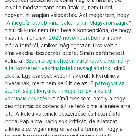
mivel a módszertant nem írták le, nem tudni,
hogyan, mi alapján válogattak. Azt megértem, hogy
„
A megbízhatóbb kínai vakcina jön Magyarországra
”
című cikkünk nem fért bele a koncepcióba, de hogy
mást ne mondjak,
2020 novemberében
is írtunk
már a témáról, amikor még egészen friss volt a
kínaivakcina-beszerzés ötlete. Simán beférhetett
volna a „
Szakmailag nehezen vállalhatók a kormány
által közzétett vakcinahatékonysági adatok
” című
cikk is. Egy csapdát viszont sikerült kikerülnie a
hivatalnak, mert nem került be az „
Elpárolgott az
átoltottsági előnyünk – megérte így a keleti
vakcinák bevetése?
” című cikk sem, amely a nagy
dezinformációs potenciált sejtető címe ellenére arra
jut: „A keleti vakcinák beszerzése és használata
joggal kap a mai napig sok kritikát, de a látszat
ellenére ez vígan megfér azzal a ténnyel, hogy a