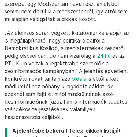
szerepel egy Módszertan nevű rész, amelyből
semmi nem derül ki a módszertanról, így arról sem,
mi alapján válogattak a cikkek között.
„Az elemzés során végzett kutatómunka alapján az
is megállapítható, hogy politikai oldalról a
Demokratikus Koalíció, a médiatermékek részéről
pedig elsősorban, de nem kizárólag a
24.hu
és az
RTL Klub voltak a legaktívabb szereplők a
dezinformációs kampányban.” A jelentés egyetlen,
konkrétumokat tartalmazó
oldala
is ettől a két
médiumtól hoz néhány kiragadott példát, de
ezeknél sem fejti ki, mitől minősülnének azok
dezinformációnak (azaz hamis információk tudatos,
szándékos terjesztésének valamilyen
haszonszerzés céljából).
A jelentésbe bekerült Telex-cikkek listáját