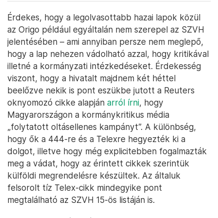
Érdekes, hogy a legolvasottabb hazai lapok közül
az Origo például egyáltalán nem szerepel az SZVH
jelentésében – ami annyiban persze nem meglepő,
hogy a lap nehezen vádolható azzal, hogy kritikával
illetné a kormányzati intézkedéseket. Érdekesség
viszont, hogy a hivatalt majdnem két héttel
beelőzve nekik is pont eszükbe jutott a Reuters
oknyomozó cikke alapján
arról írni
, hogy
Magyarországon a kormánykritikus média
„folytatott oltásellenes kampányt”. A különbség,
hogy ők a 444-re és a Telexre hegyezték ki a
dolgot, illetve hogy még explicitebben fogalmazták
meg a vádat, hogy az érintett cikkek szerintük
külföldi megrendelésre készültek. Az általuk
felsorolt tíz Telex-cikk mindegyike pont
megtalálható az SZVH 15-ös listáján is.