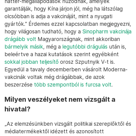
háttér-megállapodások húzódnak, amelyek
garantálják, hogy Kína járjon jól, még ha látszólag
olcsóbban is adja a vakcináját, mint a nyugati
gyártók.” Érdemes ezzel kapcsolatban megjegyezni,
hogy világosan tudható, hogy a
Sinopharm vakcinája
drágább volt
Magyarországnak, mint akkoriban
bármelyik másik
, még a
legutóbbi drágulás
után is,
beleértve a hazai kutatások szerint egyébként
sokkal jobban teljesítő
orosz Szputnyik V-t is.
Egyedül a tavaly decemberben vásárolt Moderna-
vakcinák voltak még drágábbak, de azok
beszerzése
több szempontból is furcsa volt
.
Milyen veszélyeket nem vizsgált a
hivatal?
„Az elemzésünkben vizsgált politikai szereplőktől és
médiatermékektől idézett és azonosított