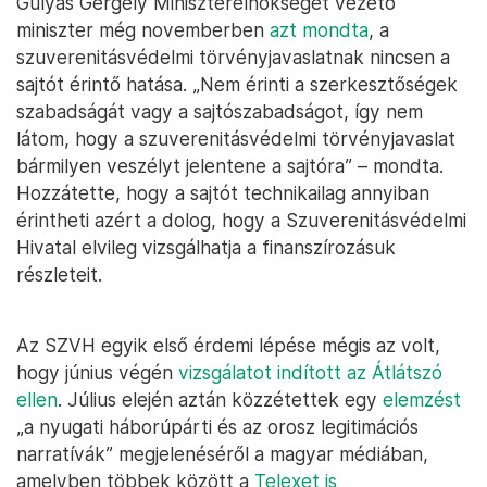
Gulyás Gergely Miniszterelnökséget vezető
miniszter még novemberben
azt mondta
, a
szuverenitásvédelmi törvényjavaslatnak nincsen a
sajtót érintő hatása. „Nem érinti a szerkesztőségek
szabadságát vagy a sajtószabadságot, így nem
látom, hogy a szuverenitásvédelmi törvényjavaslat
bármilyen veszélyt jelentene a sajtóra” – mondta.
Hozzátette, hogy a sajtót technikailag annyiban
érintheti azért a dolog, hogy a Szuverenitásvédelmi
Hivatal elvileg vizsgálhatja a finanszírozásuk
részleteit.
Az SZVH egyik első érdemi lépése mégis az volt,
hogy június végén
vizsgálatot indított az Átlátszó
ellen
. Július elején aztán közzétettek egy
elemzést
„a nyugati háborúpárti és az orosz legitimációs
narratívák” megjelenéséről a magyar médiában,
amelyben többek között a
Telexet is