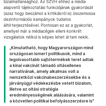
bizalmatlansághoz. Az SZVH ehhez a média
alapvető tájékoztatási funkciójának gyakorlását
(azaz hogy beszámol a kritikákról is) összemossa
dezinformációs kampányok tudatos
álhírterjesztésével. Pontosan ez az a gyakorlat,
amellyel már a médiacégek elleni konkrét
vizsgálatok nélkül is képes lehet ártani nekik.
„Kimutatható, hogy Magyarországon mind
országosan ismert politikusok, mind a
legolvasottabb sajtótermékek teret adtak
a kínai vakcinát támadó oltásellenes
narratívának, amely alkalmas volt a
nemzetközi vakcinabeszerzésekbe és a
járványügyi védekezésbe vetett bizalom,
illetve az oltási stratégia
eredményességének aláásására, valamint
a közvetlen politikai befolyásszerzésre is”