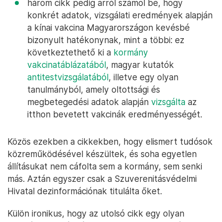
három cikk pedig arról számol be, hogy
konkrét adatok, vizsgálati eredmények alapján
a kínai vakcina Magyarországon kevésbé
bizonyult hatékonynak, mint a többi: ez
következtethető ki a
kormány
vakcinatáblázatából
, magyar kutatók
antitestvizsgálatából
, illetve egy olyan
tanulmányból, amely oltottsági és
megbetegedési adatok alapján
vizsgálta
az
itthon bevetett vakcinák eredményességét.
Közös ezekben a cikkekben, hogy elismert tudósok
közreműködésével készültek, és soha egyetlen
állításukat nem cáfolta sem a kormány, sem senki
más. Aztán egyszer csak a Szuverenitásvédelmi
Hivatal dezinformációnak titulálta őket.
Külön ironikus, hogy az utolsó cikk egy olyan