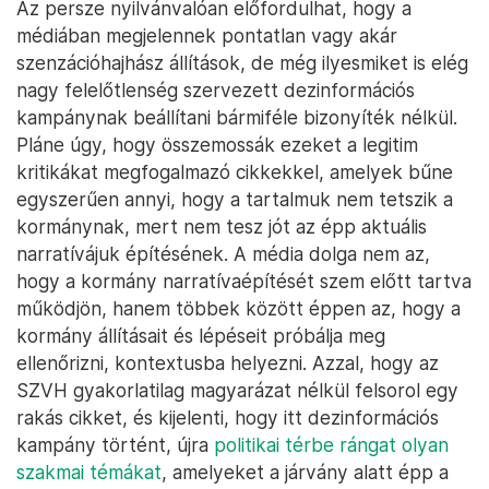
Az persze nyilvánvalóan előfordulhat, hogy a
médiában megjelennek pontatlan vagy akár
szenzációhajhász állítások, de még ilyesmiket is elég
nagy felelőtlenség szervezett dezinformációs
kampánynak beállítani bármiféle bizonyíték nélkül.
Pláne úgy, hogy összemossák ezeket a legitim
kritikákat megfogalmazó cikkekkel, amelyek bűne
egyszerűen annyi, hogy a tartalmuk nem tetszik a
kormánynak, mert nem tesz jót az épp aktuális
narratívájuk építésének. A média dolga nem az,
hogy a kormány narratívaépítését szem előtt tartva
működjön, hanem többek között éppen az, hogy a
kormány állításait és lépéseit próbálja meg
ellenőrizni, kontextusba helyezni. Azzal, hogy az
SZVH gyakorlatilag magyarázat nélkül felsorol egy
rakás cikket, és kijelenti, hogy itt dezinformációs
kampány történt, újra
politikai térbe rángat olyan
szakmai témákat
, amelyeket a járvány alatt épp a