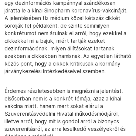
egy dezinformációs kampánnyal szándékosan
járatta le a kínai Sinopharm koronavírus-vakcináját.
A jelentésében tíz médium közel kétszáz cikkét
sorolják fel példaként, de szinte semmilyen
konkrétumot nem árulnak el arról, hogy ezekkel a
cikkekkel mi a bajuk, miért tartják ezeket
dezinformációnak, milyen állításokat tartanak
ezekben a cikkekben hamisnak. Az egyetlen látható
közös pont, hogy a cikkek kritikusak a kormány
járványkezelési intézkedéseivel szemben.
Érdemes részletesebben is megnézni a jelentést,
elsősorban nem is a konkrét témája, azaz a kínai
vakcina miatt, hanem mert sokat elárul a
Szuverenitásvédelmi Hivatal működésmódjáról,
illetve arról, hogy mit is gondol arról a bizonyos
szuverenitásról, az arra leselkedő veszélyekről és