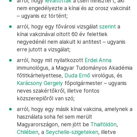
arról, hogy
leváltották
a cseh minisztert, aki
nem engedélyezte a kínai és az orosz vakcinát
– ugyanis ez történt;
arról, hogy egy fővárosi vizsgálat
szerint
a
kínai vakcinával oltott 60 év felettiek
negyedénél nem alakult ki antitest – ugyanis
erre jutott a vizsgálat;
arról, hogy mit nyilatkozott
Erdei Anna
immunológus, a Magyar Tudományos Akadémia
főtitkárhelyettese,
Duda Ernő
virológus, és
Karácsony Gergely
főpolgármester – ugyanis
neves szakértőkről, illetve fontos
közszereplőről van szó;
arról, hogy egy másik kínai vakcina, amelynek a
használata soha fel sem merült
Magyarországon, nem jött be
Thaiföldön
,
Chilében
, a
Seychelle-szigeteken
, illetve