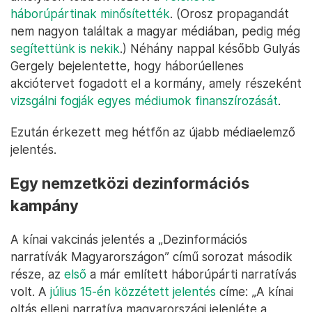
háborúpártinak minősítették
. (Orosz propagandát
nem nagyon találtak a magyar médiában, pedig még
segítettünk is nekik
.) Néhány nappal később Gulyás
Gergely bejelentette, hogy háborúellenes
akciótervet fogadott el a kormány, amely részeként
vizsgálni fogják egyes médiumok finanszírozását
.
Ezután érkezett meg hétfőn az újabb médiaelemző
jelentés.
Egy nemzetközi dezinformációs
kampány
A kínai vakcinás jelentés a „Dezinformációs
narratívák Magyarországon” című sorozat második
része, az
első
a már említett háborúpárti narratívás
volt. A
július 15-én közzétett jelentés
címe: „A kínai
oltás elleni narratíva magyarországi jelenléte a