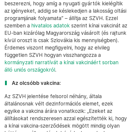
beszerezni, hogy amíg a nyugati gyártók kielégítik
az igényeket, addig se késlekedjen a lakosság oltási
programjának folyamata” – állítja az SZVH. Ezzel
szemben a
hivatalos adatok
szerint kínai vakcinát az
EU-ban kizárólag Magyarország vásárolt (és rajtunk
kívül oroszt is csak Szlovákia kis mennyiségben).
Érdemes viszont megfigyelni, hogy az elvileg
független SZVH hogyan visszhangozza a
kormányzati narratívát a kínai vakcináért sorban
álló uniós országokról
.
Az olcsóbb vakcina:
Az SZVH jelentése felsorol néhány, általa
általánosnak vélt dezinformációs elemet, ezek
egyike a vakcina árára vonatkozik: „Ezeket az
állításokat rendszeresen azzal egészítették ki, hogy
a kínai vakcina-szerződések mögött mindig olyan