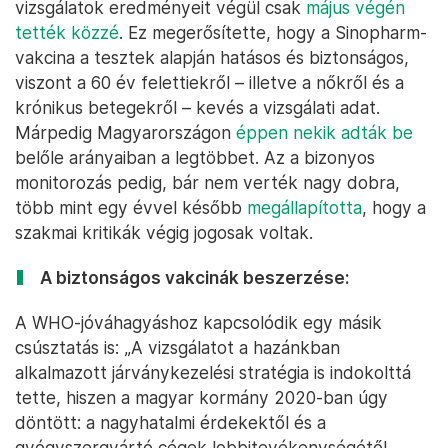
vizsgálatok eredményeit végül csak
május végén
tették közzé
. Ez megerősítette, hogy a Sinopharm-
vakcina a tesztek alapján hatásos és biztonságos,
viszont a 60 év felettiekről – illetve a nőkről és a
krónikus betegekről – kevés a vizsgálati adat.
Márpedig Magyarországon
éppen nekik adták be
belőle arányaiban a legtöbbet. Az a bizonyos
monitorozás pedig, bár nem verték nagy dobra,
több mint egy évvel később
megállapította
, hogy a
szakmai kritikák végig jogosak voltak.
A biztonságos vakcinák beszerzése:
A WHO-jóváhagyáshoz kapcsolódik egy másik
csúsztatás is: „A vizsgálatot a hazánkban
alkalmazott járványkezelési stratégia is indokolttá
tette, hiszen a magyar kormány 2020-ban úgy
döntött: a nagyhatalmi érdekektől és a
gyógyszergyártó cégek lobbitevékenységétől,