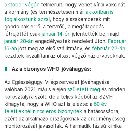
október végén
felmerült, hogy vehet kínai vakcinát
a kormány (és természetesen már
akkoriban is
foglalkoztunk azzal
, hogy a szakemberek mit
gondolnak erről a tervről), a megállapodás
létrejöttét csak
január 14-én
jelentették be, majd
január 28-án
engedélyezték rendeleti úton.
Február
16-án
jött meg az első szállítmány, és
február 23-án
kezdték kiszállítani az oltást végző háziorvosoknak.
Az a bizonyos WHO-jóváhagyás:
Az Egészségügyi Világszervezet jóváhagyása
valóban 2021. május elején
született meg
és minden
korosztályra szólt, de a teljes képből az SZVH
kihagyta, hogy a WHO azt is jelezte: a
60 év
felettieknél nincs erős bizonyíték
a hatásosságra,
ezért az alkalmazó országoknak az eredményesség
monitorozását javasolták. A harmadik fázisú klinikai