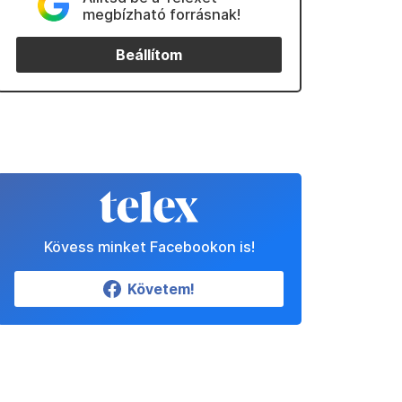
megbízható forrásnak!
Beállítom
Kövess minket Facebookon is!
Követem!