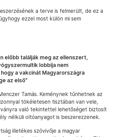
eszerzésének a terve is felmerült, de ez a
 úgyhogy ezzel most külön mi sem
n előbb találják meg az ellenszert,
yógyszermultik lobbija nem
 hogy a vakcinát Magyarországra
e az első”
 Menczer Tamás. Keménynek tűnhetnek az
izonnyal tökéletesen tisztában van vele,
rványra való tekintettel lehetőséget biztosít
ly nélküli oltóanyagot is beszerezzenek.
ság illetékes szóvivője a magyar