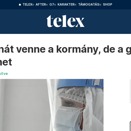
TELEX
AFTER
G7
KARAKTER
TÁMOGATÁS
SHOP
inát venne a kormány, de a
het
sítve