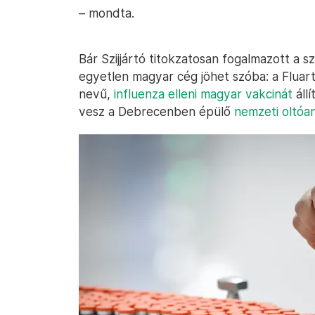
– mondta.
Bár Szijjártó titokzatosan fogalmazott a 
egyetlen magyar cég jöhet szóba: a Fluart
nevű,
influenza elleni magyar vakcinát
állí
vesz a Debrecenben épülő
nemzeti oltóa