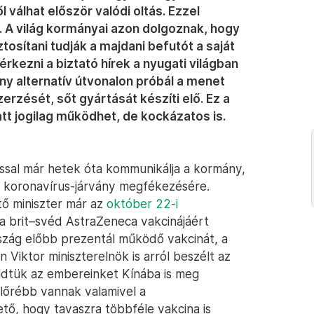
l válhat először valódi oltás. Ezzel
. A világ kormányai azon dolgoznak, hogy
osítani tudják a majdani befutót a saját
rkezni a biztató hírek a nyugati világban
ny alternatív útvonalon próbál a menet
zerzését, sőt gyártását készíti elő. Ez a
att jogilag működhet, de kockázatos is.
ssal már hetek óta kommunikálja a kormány,
a koronavírus-járvány megfékezésére.
tő miniszter már az
október 22-i
 brit–svéd AstraZeneca vakcinájáért
szág előbb prezentál működő vakcinát, a
 Viktor miniszterelnök is arról beszélt az
üldtük az embereinket Kínába is meg
előrébb vannak valamivel a
ető, hogy tavaszra többféle vakcina is