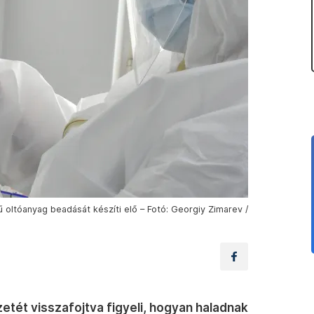
 oltóanyag beadását készíti elő – Fotó: Georgiy Zimarev /
gzetét visszafojtva figyeli, hogyan haladnak