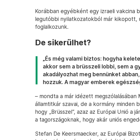
Korábban egyébként egy izraeli vakcina b
legutóbbi nyilatkozatokból már kikopott,
foglalkozunk.
De sikerülhet?
„És még valami biztos: hogyha kelete
akkor sem a brüsszeli lobbi, sem a g
akadályozhat meg bennünket abban,
hozzuk. A magyar emberek egészség
– mondta a már idézett megszólalásában
államtitkár szavai, de a kormány minden b
hogy „Brüsszel”, azaz az Európai Unió a já
a tagországoknak, hogy akár uniós engedé
Stefan De Keersmaecker, az Európai Bizott