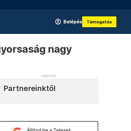
Belépés
Támogatás
 gyorsaság nagy
Partnereinktől
Állítsd be a Telexet