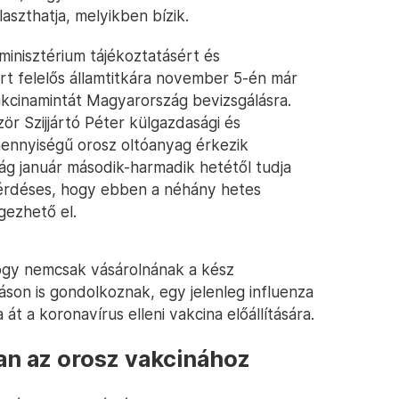
laszthatja, melyikben bízik.
inisztérium tájékoztatásért és
t felelős államtitkára november 5-én már
vakcinamintát Magyarország bevizsgálásra.
ör Szijjártó Péter külgazdasági és
ennyiségű orosz oltóanyag érkezik
ág január második-harmadik hetétől tudja
 kérdéses, hogy ebben a néhány hetes
gezhető el.
 hogy nemcsak vásárolnának a kész
táson is gondolkoznak, egy jelenleg influenza
át a koronavírus elleni vakcina előállítására.
an az orosz vakcinához