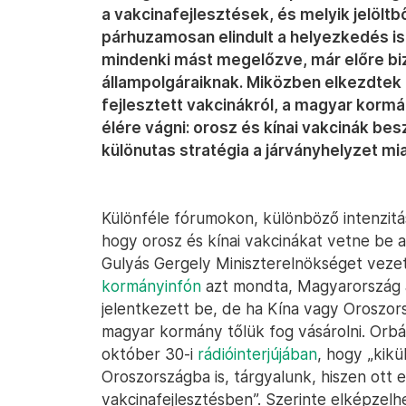
a vakcinafejlesztések, és melyik jelöltbő
párhuzamosan elindult a helyezkedés is
mindenki mást megelőzve, már előre bizt
állampolgáraiknak. Miközben elkezdtek é
fejlesztett vakcinákról, a magyar kormá
élére vágni: orosz és kínai vakcinák bes
különutas stratégia a járványhelyzet mi
Különféle fórumokon, különböző intenzitá
hogy orosz és kínai vakcinákat vetne be 
Gulyás Gergely Miniszterelnökséget veze
kormányinfón
azt mondta, Magyarország a
jelentkezett be, de ha Kína vagy Oroszor
magyar kormány tőlük fog vásárolni. Orbán
október 30-i
rádióinterjújában
, hogy „kik
Oroszországba is, tárgyalunk, hiszen ott 
vakcinafejlesztésben”. Szerinte elképzelh