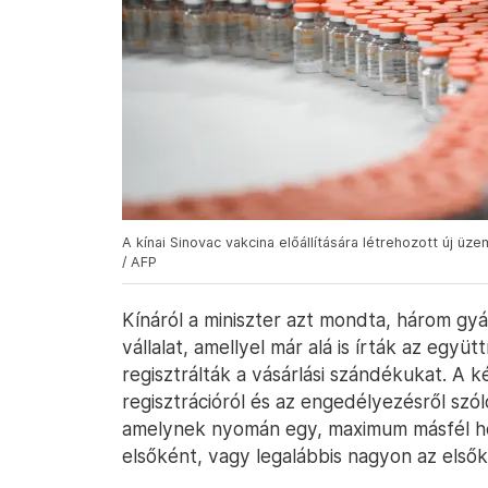
A kínai Sinovac vakcina előállítására létrehozott új 
/ AFP
Kínáról a miniszter azt mondta, három gyá
vállalat, amellyel már alá is írták az egy
regisztrálták a vásárlási szándékukat. A k
regisztrációról és az engedélyezésről szól
amelynek nyomán egy, maximum másfél hó
elsőként, vagy legalábbis nagyon az első