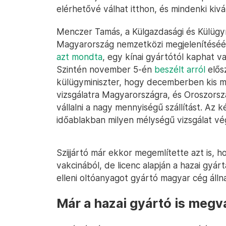
elérhetővé válhat itthon, és mindenki kivá
Menczer Tamás, a Külgazdasági és Külügym
Magyarország nemzetközi megjelenítéséér
azt mondta
, egy kínai gyártótól kaphat 
Szintén november 5-én
beszélt arról
elősz
külügyminiszter, hogy decemberben kis m
vizsgálatra Magyarországra, és Oroszorsz
vállalni a nagy mennyiségű szállítást. Az
időablakban milyen mélységű vizsgálat vé
Szijjártó már ekkor megemlítette azt is,
vakcinából, de licenc alapján a hazai gyár
elleni oltóanyagot gyártó magyar cég állna 
Már a hazai gyártó is megv