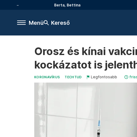
Berta, Bettina
Menü
Kereső
Orosz és kínai vakc
kockázatot is jelent
Legfontosabb
fris
KORONAVÍRUS
TECHTUD