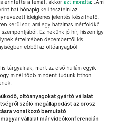
is érintette a témát, akkor
azt mondta
: „Ami
erint hat hónapig kell tesztelni az
nevezett ideiglenes jelentés készíthető.
ten kerül sor, ami egy hatalmas mérföldkő
szempontjából. Ez nekünk jó hír, hiszen így
melynek értelmében decembertől kis
yiségben ebből az oltóanyagból
 is tárgyalnak, mert az első hullám egyik
 hogy minél több mindent tudunk itthon
enek.
ködő, oltóanyagokat gyártó vállalat
zettségről szóló megállapodást az orosz
tásra vonatkozó bemutató
a magyar vállalat már videókonferencián