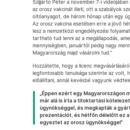
Szijjártó Péter a november 7-i videójában 
az orosz vakcinát illeti, ott a szabályok sz
oltóanyagot, de három hónap után egy úgy
Az orosz vakcina esetében erre a jövő hé
lesz a nemzetközi engedélyezési folyamat 
tartható tud lenni az a megállapodás, a
mennyiségben, januártól pedig nagy menn
Magyarország majd vásárolni tud.”
Hozzátette, hogy a licenc megvásárlásáról
legfontosabb tanulsága szerinte az volt,
előállítani, annál kevésbé vagyunk védtel
„Éppen ezért egy Magyarországon mű
már alá is írta a titoktartási kötele
ügynökséggel, és megkapták a gyár
prezentációt, és hétfőn délelőtt ez 
egyeztet az orosz ügynökséggel”