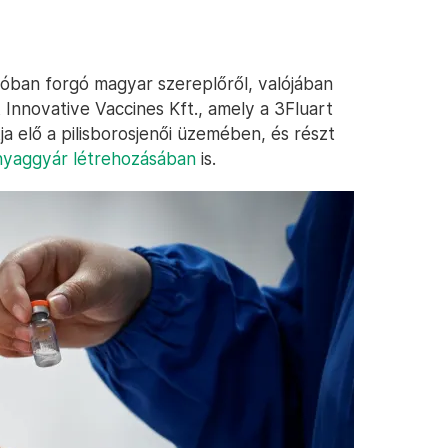
szóban forgó magyar szereplőről, valójában
 Innovative Vaccines Kft., amely a 3Fluart
tja elő a pilisborosjenői üzemében, és részt
nyaggyár létrehozásában
is.