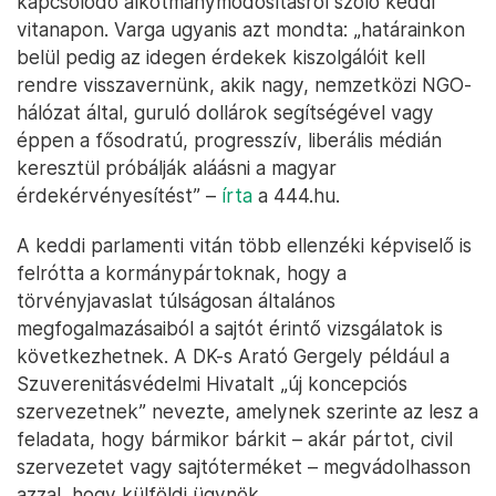
kapcsolódó alkotmánymódosításról szóló keddi
vitanapon. Varga ugyanis azt mondta: „határainkon
belül pedig az idegen érdekek kiszolgálóit kell
rendre visszavernünk, akik nagy, nemzetközi NGO-
hálózat által, guruló dollárok segítségével vagy
éppen a fősodratú, progresszív, liberális médián
keresztül próbálják aláásni a magyar
érdekérvényesítést” –
írta
a 444.hu.
A keddi parlamenti vitán több ellenzéki képviselő is
felrótta a kormánypártoknak, hogy a
törvényjavaslat túlságosan általános
megfogalmazásaiból a sajtót érintő vizsgálatok is
következhetnek. A DK-s Arató Gergely például a
Szuverenitásvédelmi Hivatalt „új koncepciós
szervezetnek” nevezte, amelynek szerinte az lesz a
feladata, hogy bármikor bárkit – akár pártot, civil
szervezetet vagy sajtóterméket – megvádolhasson
azzal, hogy külföldi ügynök.