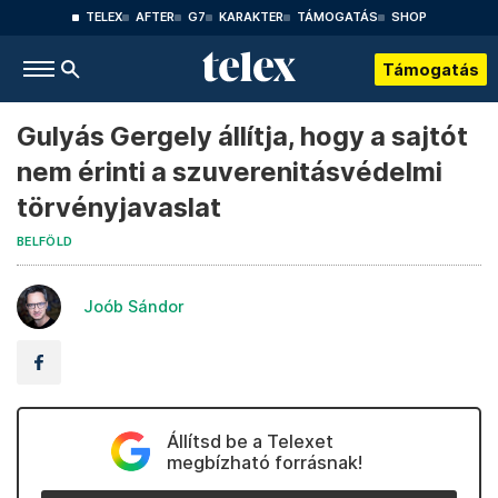
TELEX
AFTER
G7
KARAKTER
TÁMOGATÁS
SHOP
Támogatás
Gulyás Gergely állítja, hogy a sajtót
nem érinti a szuverenitásvédelmi
törvényjavaslat
BELFÖLD
Joób Sándor
Állítsd be a Telexet
megbízható forrásnak!