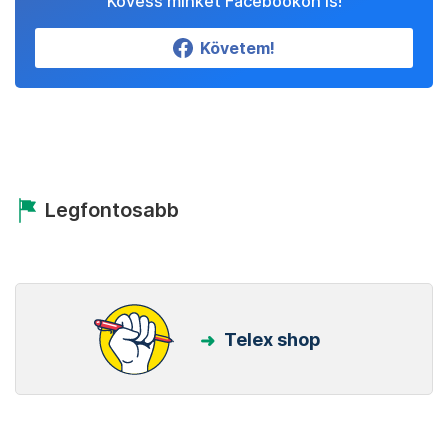
Kövess minket Facebookon is!
Követem!
Legfontosabb
Telex shop