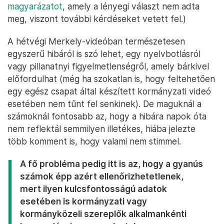
magyarázatot
, amely a lényegi választ nem adta
meg, viszont további kérdéseket vetett fel.)
A hétvégi Merkely-videóban természetesen
egyszerű hibáról is szó lehet, egy nyelvbotlásról
vagy pillanatnyi figyelmetlenségről, amely bárkivel
előfordulhat (még ha szokatlan is, hogy feltehetően
egy egész csapat által készített kormányzati videó
esetében nem tűnt fel senkinek). De maguknál a
számoknál fontosabb az, hogy a hibára napok óta
nem reflektál semmilyen illetékes, hiába jelezte
több komment is, hogy valami nem stimmel.
A fő probléma pedig itt is az, hogy a gyanús
számok épp azért ellenőrizhetetlenek,
mert ilyen kulcsfontosságú adatok
esetében is kormányzati vagy
kormányközeli szereplők alkalmankénti