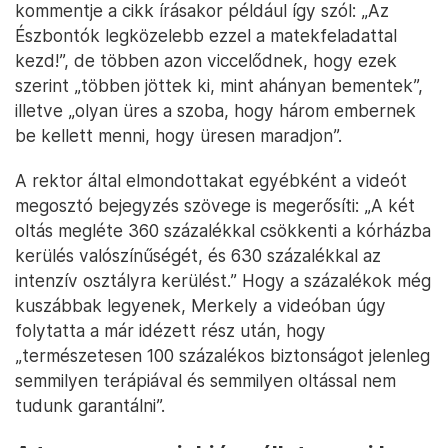
kommentje a cikk írásakor például így szól: „Az
Észbontók legközelebb ezzel a matekfeladattal
kezd!”, de többen azon viccelődnek, hogy ezek
szerint „többen jöttek ki, mint ahányan bementek”,
illetve „olyan üres a szoba, hogy három embernek
be kellett menni, hogy üresen maradjon”.
A rektor által elmondottakat egyébként a videót
megosztó bejegyzés szövege is megerősíti: „A két
oltás megléte 360 százalékkal csökkenti a kórházba
kerülés valószínűségét, és 630 százalékkal az
intenzív osztályra kerülést.” Hogy a százalékok még
kuszábbak legyenek, Merkely a videóban úgy
folytatta a már idézett rész után, hogy
„természetesen 100 százalékos biztonságot jelenleg
semmilyen terápiával és semmilyen oltással nem
tudunk garantálni”.