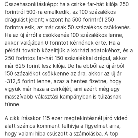
Összehasonlításképp: ha a csirke far-hát kilója 250
forintról 500-ra emelkedik, az 100 százalékos
drágulást jelent; viszont ha 500 forintról 250
forintra esik, az már csak 50 százalékos csökkenés.
Ha az új árról a csökkenés 100 százalékos lenne,
akkor valójában 0 forintot kérnének érte. Ha a
példát tovább közelítjük a kórházi adatokéhoz, és a
250 forintos far-hát 150 százalékkal drágul, akkor
már 625 forint lesz kilója. De ha ebből az új árból
150 százalékot csökkenne az ára, akkor az új ár
-312,5 forint lenne, azaz a hentes fizetne, hogy
vigyük már haza a csirkéjét, ami azért még egy
masszívabb választási kampányban is túlzásnak
tűnne.
A cikk írásakor 115 ezer megtekintésnél járó videó
alatt számos komment felhívja a figyelmet arra,
hogy valami hiba csúszott a számolásba. A top