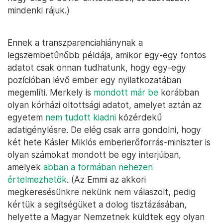
mindenki rájuk.)
Ennek a transzparenciahiánynak a
legszembetűnőbb példája, amikor egy-egy fontos
adatot csak onnan tudhatunk, hogy egy-egy
pozícióban lévő ember egy nyilatkozatában
megemlíti. Merkely is
mondott már be
korábban
olyan kórházi oltottsági adatot, amelyet aztán az
egyetem
nem tudott kiadni
közérdekű
adatigénylésre. De elég csak arra gondolni, hogy
két hete Kásler Miklós emberierőforrás-miniszter is
olyan számokat mondott be egy interjúban,
amelyek
abban a formában nehezen
értelmezhetők
. (Az Emmi az akkori
megkeresésünkre nekünk nem válaszolt, pedig
kértük a segítségüket a dolog tisztázásában,
helyette a Magyar Nemzetnek küldtek egy olyan