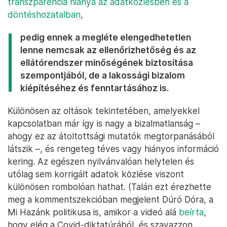
transzparencia hiánya az adatközlésben és a
döntéshozatalban
,
pedig ennek a megléte elengedhetetlen
lenne nemcsak az ellenőrizhetőség és az
ellátórendszer minőségének biztosítása
szempontjából, de a lakossági bizalom
kiépítéséhez és fenntartásához is.
Különösen az oltások tekintetében, amelyekkel
kapcsolatban már így is nagy a bizalmatlanság –
ahogy ez az átoltottsági mutatók megtorpanásából
látszik –, és rengeteg téves vagy hiányos információ
kering. Az egészen nyilvánvalóan helytelen és
utólag sem korrigált adatok közlése viszont
különösen rombolóan hathat. (Talán ezt érezhette
meg a kommentszekcióban megjelent Dúró Dóra, a
Mi Hazánk politikusa is, amikor a videó alá
beírta
,
hogy elég a Covid-diktatúrából, és szavazzon