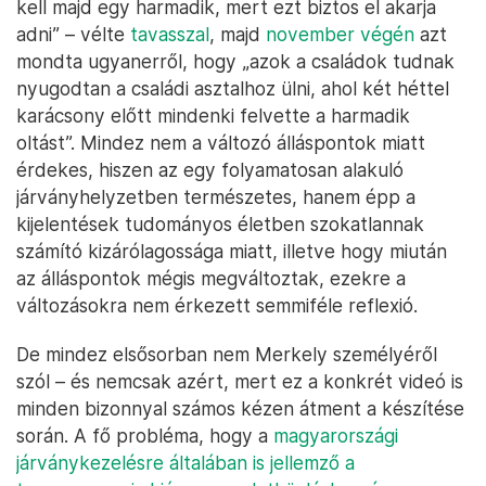
kell majd egy harmadik, mert ezt biztos el akarja
adni” – vélte
tavasszal
, majd
november végén
azt
mondta ugyanerről, hogy „azok a családok tudnak
nyugodtan a családi asztalhoz ülni, ahol két héttel
karácsony előtt mindenki felvette a harmadik
oltást”. Mindez nem a változó álláspontok miatt
érdekes, hiszen az egy folyamatosan alakuló
járványhelyzetben természetes, hanem épp a
kijelentések tudományos életben szokatlannak
számító kizárólagossága miatt, illetve hogy miután
az álláspontok mégis megváltoztak, ezekre a
változásokra nem érkezett semmiféle reflexió.
De mindez elsősorban nem Merkely személyéről
szól – és nemcsak azért, mert ez a konkrét videó is
minden bizonnyal számos kézen átment a készítése
során. A fő probléma, hogy a
magyarországi
járványkezelésre általában is jellemző a