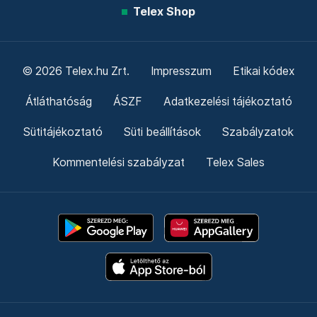
Telex Shop
© 2026 Telex.hu Zrt.
Impresszum
Etikai kódex
Átláthatóság
ÁSZF
Adatkezelési tájékoztató
Sütitájékoztató
Süti beállítások
Szabályzatok
Kommentelési szabályzat
Telex Sales