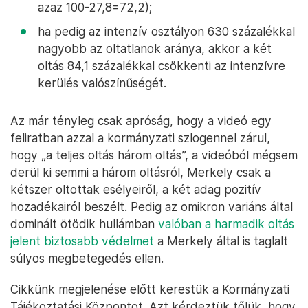
azaz 100-27,8=72,2);
ha pedig az intenzív osztályon 630 százalékkal
nagyobb az oltatlanok aránya, akkor a két
oltás 84,1 százalékkal csökkenti az intenzívre
kerülés valószínűségét.
Az már tényleg csak apróság, hogy a videó egy
feliratban azzal a kormányzati szlogennel zárul,
hogy „a teljes oltás három oltás”, a videóból mégsem
derül ki semmi a három oltásról, Merkely csak a
kétszer oltottak esélyeiről, a két adag pozitív
hozadékairól beszélt. Pedig az omikron variáns által
dominált ötödik hullámban
valóban a harmadik oltás
jelent biztosabb védelmet
a Merkely által is taglalt
súlyos megbetegedés ellen.
Cikkünk megjelenése előtt kerestük a Kormányzati
Tájékoztatási Központot. Azt kérdeztük tőlük, hogy