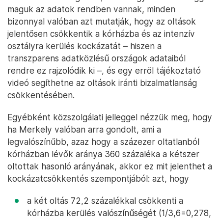
maguk az adatok rendben vannak, minden
bizonnyal valóban azt mutatják, hogy az oltások
jelentősen csökkentik a kórházba és az intenzív
osztályra kerülés kockázatát – hiszen a
transzparens adatközlésű országok adataiból
rendre ez rajzolódik ki –, és egy erről tájékoztató
videó segíthetne az oltások iránti bizalmatlanság
csökkentésében.
Egyébként közszolgálati jelleggel nézzük meg, hogy
ha Merkely valóban arra gondolt, ami a
legvalószínűbb, azaz hogy a százezer oltatlanból
kórházban lévők aránya 360 százaléka a kétszer
oltottak hasonló arányának, akkor ez mit jelenthet a
kockázatcsökkentés szempontjából: azt, hogy
a két oltás 72,2 százalékkal csökkenti a
kórházba kerülés valószínűségét (1/3,6=0,278,