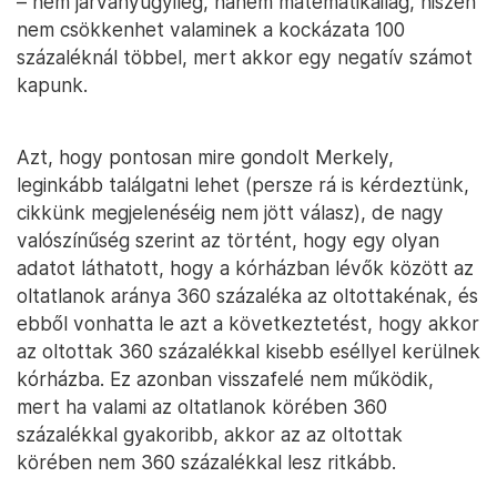
– nem járványügyileg, hanem matematikailag, hiszen
nem csökkenhet valaminek a kockázata 100
százaléknál többel, mert akkor egy negatív számot
kapunk.
Azt, hogy pontosan mire gondolt Merkely,
leginkább találgatni lehet (persze rá is kérdeztünk,
cikkünk megjelenéséig nem jött válasz), de nagy
valószínűség szerint az történt, hogy egy olyan
adatot láthatott, hogy a kórházban lévők között az
oltatlanok aránya 360 százaléka az oltottakénak, és
ebből vonhatta le azt a következtetést, hogy akkor
az oltottak 360 százalékkal kisebb eséllyel kerülnek
kórházba. Ez azonban visszafelé nem működik,
mert ha valami az oltatlanok körében 360
százalékkal gyakoribb, akkor az az oltottak
körében nem 360 százalékkal lesz ritkább.