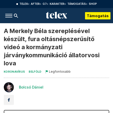
TELEX
AFTER
G7
KARAKTER
TÁMOGATÁS
SHOP
Támogatás
A Merkely Béla szereplésével
készült, fura oltásnépszerűsítő
videó a kormányzati
járványkommunikáció állatorvosi
lova
Legfontosabb
KORONAVÍRUS
BELFÖLD
Bolcsó Dániel