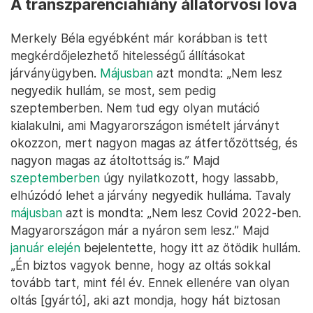
A transzparenciahiány állatorvosi lova
Merkely Béla egyébként már korábban is tett
megkérdőjelezhető hitelességű állításokat
járványügyben.
Májusban
azt mondta: „Nem lesz
negyedik hullám, se most, sem pedig
szeptemberben. Nem tud egy olyan mutáció
kialakulni, ami Magyarországon ismételt járványt
okozzon, mert nagyon magas az átfertőzöttség, és
nagyon magas az átoltottság is.” Majd
szeptemberben
úgy nyilatkozott, hogy lassabb,
elhúzódó lehet a járvány negyedik hulláma. Tavaly
májusban
azt is mondta: „Nem lesz Covid 2022-ben.
Magyarországon már a nyáron sem lesz.” Majd
január elején
bejelentette, hogy itt az ötödik hullám.
„Én biztos vagyok benne, hogy az oltás sokkal
tovább tart, mint fél év. Ennek ellenére van olyan
oltás [gyártó], aki azt mondja, hogy hát biztosan