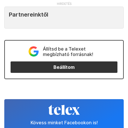
Partnereinktől
Állítsd be a Telexet
megbízható forrásnak!
Beállítom
Kövess minket Facebookon is!