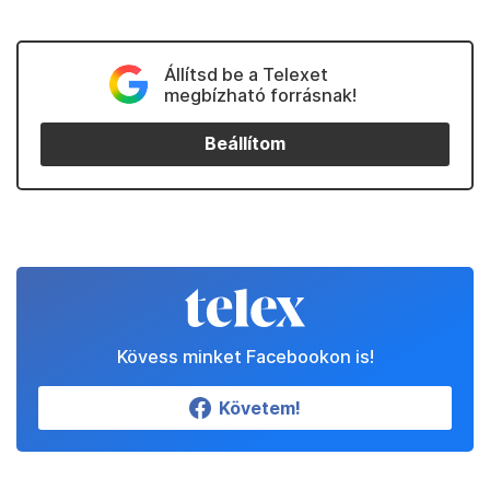
Állítsd be a Telexet
megbízható forrásnak!
Beállítom
Kövess minket Facebookon is!
Követem!