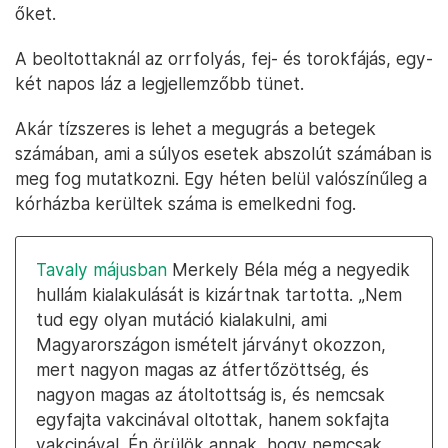
őket.
A beoltottaknál az orrfolyás, fej- és torokfájás, egy-
két napos láz a legjellemzőbb tünet.
Akár tízszeres is lehet a megugrás a betegek
számában, ami a súlyos esetek abszolút számában is
meg fog mutatkozni. Egy héten belül valószínűleg a
kórházba kerültek száma is emelkedni fog.
Tavaly májusban
Merkely Béla még a negyedik
hullám kialakulását is kizártnak tartotta. „Nem
tud egy olyan mutáció kialakulni, ami
Magyarországon ismételt járványt okozzon,
mert nagyon magas az átfertőzöttség, és
nagyon magas az átoltottság is, és nemcsak
egyfajta vakcinával oltottak, hanem sokfajta
vakcinával. Én örülök annak, hogy nemcsak