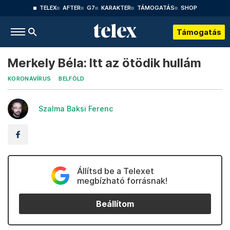
TELEX
AFTER
G7
KARAKTER
TÁMOGATÁS
SHOP
Támogatás
Merkely Béla: Itt az ötödik hullám
KORONAVÍRUS
BELFÖLD
Szalma Baksi Ferenc
Állítsd be a Telexet
megbízható forrásnak!
Beállítom