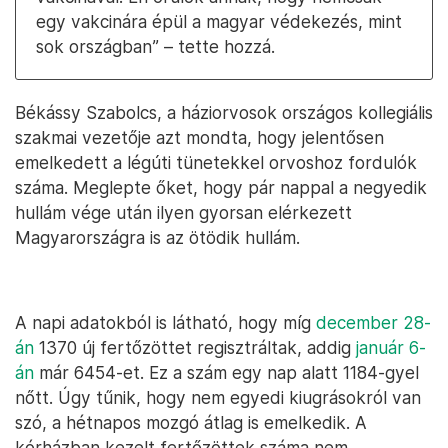
egy vakcinára épül a magyar védekezés, mint
sok országban” – tette hozzá.
Békássy Szabolcs, a háziorvosok országos kollegiális
szakmai vezetője azt mondta, hogy jelentősen
emelkedett a légúti tünetekkel orvoshoz fordulók
száma. Meglepte őket, hogy pár nappal a negyedik
hullám vége után ilyen gyorsan elérkezett
Magyarországra is az ötödik hullám.
A napi adatokból is látható, hogy míg
december 28-
án
1370 új fertőzöttet regisztráltak, addig
január 6-
án
már 6454-et. Ez a szám egy nap alatt 1184-gyel
nőtt. Úgy tűnik, hogy nem egyedi kiugrásokról van
szó, a hétnapos mozgó átlag is emelkedik. A
kórházban kezelt fertőzöttek száma nem