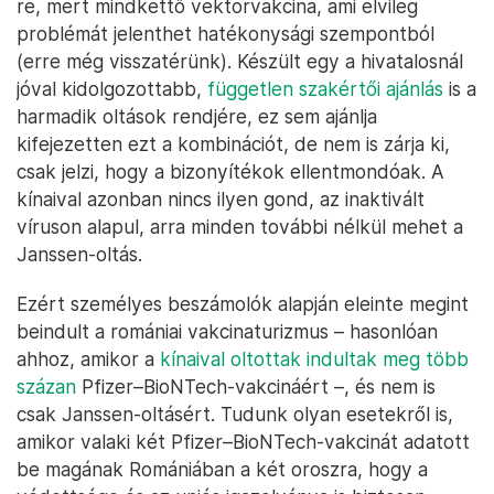
re, mert mindkettő vektorvakcina, ami elvileg
problémát jelenthet hatékonysági szempontból
(erre még visszatérünk). Készült egy a hivatalosnál
jóval kidolgozottabb,
független szakértői ajánlás
is a
harmadik oltások rendjére, ez sem ajánlja
kifejezetten ezt a kombinációt, de nem is zárja ki,
csak jelzi, hogy a bizonyítékok ellentmondóak. A
kínaival azonban nincs ilyen gond, az inaktivált
víruson alapul, arra minden további nélkül mehet a
Janssen-oltás.
Ezért személyes beszámolók alapján eleinte megint
beindult a romániai vakcinaturizmus – hasonlóan
ahhoz, amikor a
kínaival oltottak indultak meg több
százan
Pfizer–BioNTech-vakcináért –, és nem is
csak Janssen-oltásért. Tudunk olyan esetekről is,
amikor valaki két Pfizer–BioNTech-vakcinát adatott
be magának Romániában a két oroszra, hogy a