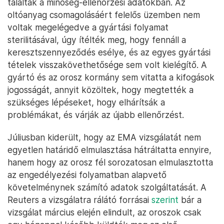
találtak a minőség-ellenőrzési adatokban. Az
oltóanyag csomagolásáért felelős üzemben nem
voltak megelégedve a gyártási folyamat
sterilitásával, úgy ítélték meg, hogy fennáll a
keresztszennyeződés esélye, és az egyes gyártási
tételek visszakövethetősége sem volt kielégítő. A
gyártó és az orosz kormány sem vitatta a kifogások
jogosságát, annyit közöltek, hogy megtették a
szükséges lépéseket, hogy elhárítsák a
problémákat, és várják az újabb ellenőrzést.
Júliusban kiderült, hogy az EMA vizsgálatát nem
egyetlen határidő elmulasztása hátráltatta ennyire,
hanem hogy az orosz fél sorozatosan elmulasztotta
az engedélyezési folyamatban alapvető
követelménynek számító adatok szolgáltatását. A
Reuters a vizsgálatra rálátó forrásai
szerint
bár a
vizsgálat március elején elindult, az oroszok csak