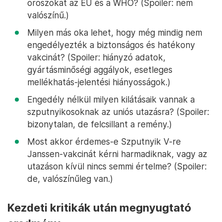
oroszokat az EU és a WHO? (Spoiler: nem
valószínű.)
Milyen más oka lehet, hogy még mindig nem
engedélyezték a biztonságos és hatékony
vakcinát? (Spoiler: hiányzó adatok,
gyártásminőségi aggályok, esetleges
mellékhatás-jelentési hiányosságok.)
Engedély nélkül milyen kilátásaik vannak a
szputnyikosoknak az uniós utazásra? (Spoiler:
bizonytalan, de felcsillant a remény.)
Most akkor érdemes-e Szputnyik V-re
Janssen-vakcinát kérni harmadiknak, vagy az
utazáson kívül nincs semmi értelme? (Spoiler:
de, valószínűleg van.)
Kezdeti kritikák után megnyugtató