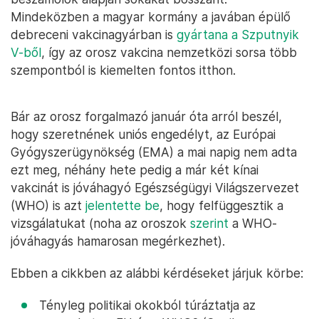
Mindeközben a magyar kormány a javában épülő
debreceni vakcinagyárban is
gyártana a Szputnyik
V-ből
, így az orosz vakcina nemzetközi sorsa több
szempontból is kiemelten fontos itthon.
Bár az orosz forgalmazó január óta arról beszél,
hogy szeretnének uniós engedélyt, az Európai
Gyógyszerügynökség (EMA) a mai napig nem adta
ezt meg, néhány hete pedig a már két kínai
vakcinát is jóváhagyó Egészségügyi Világszervezet
(WHO) is azt
jelentette be
, hogy felfüggesztik a
vizsgálatukat (noha az oroszok
szerint
a WHO-
jóváhagyás hamarosan megérkezhet).
Ebben a cikkben az alábbi kérdéseket járjuk körbe:
Tényleg politikai okokból túráztatja az