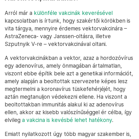
Arról már a
különféle vakcinák keverésével
kapcsolatban is írtunk, hogy szakértői körökben is
vita tárgya, mennyire érdemes vektorvakcinára –
AstraZeneca- vagy Janssen-oltásra, illetve
Szputnyik V-re – vektorvakcinával oltani.
A vektorvakcinákban a vektor, azaz a hordozóvírus
egy adenovírus, amely önmagában ártalmatlan,
viszont ebbe építik bele azt a genetikai információt,
amely alapján a beoltottak szervezete képes lesz
megtermelni a koronavírus tüskefehérjéjét, hogy
aztán megtanuljon védekezni ellene. Ha viszont a
beoltottakban immunitás alakul ki az adenovírus
ellen, akkor az kisebb valószínűséggel ér célba, így
elvileg
a vakcina is kevésbé lehet hatékony
.
Emiatt nyilatkozott úgy több magyar szakember is,