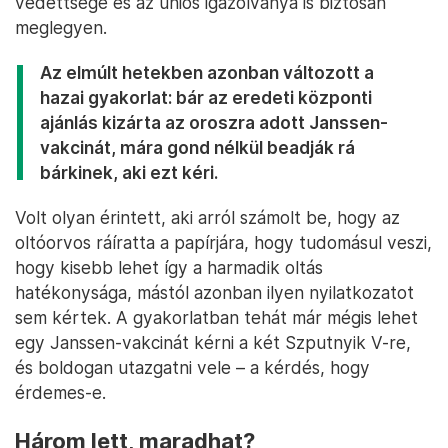
védettsége és az uniós igazolványa is biztosan
meglegyen.
Az elmúlt hetekben azonban változott a
hazai gyakorlat: bár az eredeti központi
ajánlás kizárta az oroszra adott Janssen-
vakcinát, mára gond nélkül beadják rá
bárkinek, aki ezt kéri.
Volt olyan érintett, aki arról számolt be, hogy az
oltóorvos ráíratta a papírjára, hogy tudomásul veszi,
hogy kisebb lehet így a harmadik oltás
hatékonysága, mástól azonban ilyen nyilatkozatot
sem kértek. A gyakorlatban tehát már mégis lehet
egy Janssen-vakcinát kérni a két Szputnyik V-re,
és boldogan utazgatni vele – a kérdés, hogy
érdemes-e.
Három lett, maradhat?