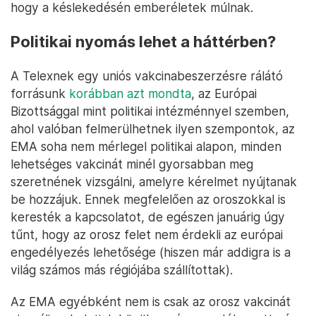
hogy a késlekedésén emberéletek múlnak.
Politikai nyomás lehet a háttérben?
A Telexnek egy uniós vakcinabeszerzésre rálátó
forrásunk
korábban azt mondta
, az Európai
Bizottsággal mint politikai intézménnyel szemben,
ahol valóban felmerülhetnek ilyen szempontok, az
EMA soha nem mérlegel politikai alapon, minden
lehetséges vakcinát minél gyorsabban meg
szeretnének vizsgálni, amelyre kérelmet nyújtanak
be hozzájuk. Ennek megfelelően az oroszokkal is
keresték a kapcsolatot, de egészen januárig úgy
tűnt, hogy az orosz felet nem érdekli az európai
engedélyezés lehetősége (hiszen már addigra is a
világ számos más régiójába szállítottak).
Az EMA egyébként nem is csak az orosz vakcinát