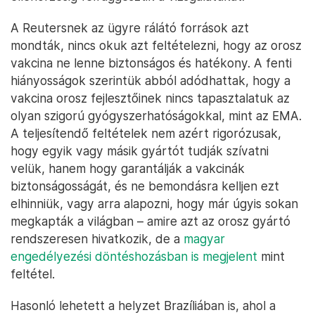
A Reutersnek az ügyre rálátó források azt
mondták, nincs okuk azt feltételezni, hogy az orosz
vakcina ne lenne biztonságos és hatékony. A fenti
hiányosságok szerintük abból adódhattak, hogy a
vakcina orosz fejlesztőinek nincs tapasztalatuk az
olyan szigorú gyógyszerhatóságokkal, mint az EMA.
A teljesítendő feltételek nem azért rigorózusak,
hogy egyik vagy másik gyártót tudják szívatni
velük, hanem hogy garantálják a vakcinák
biztonságosságát, és ne bemondásra kelljen ezt
elhinniük, vagy arra alapozni, hogy már úgyis sokan
megkapták a világban – amire azt az orosz gyártó
rendszeresen hivatkozik, de a
magyar
engedélyezési döntéshozásban is megjelent
mint
feltétel.
Hasonló lehetett a helyzet Brazíliában is, ahol a