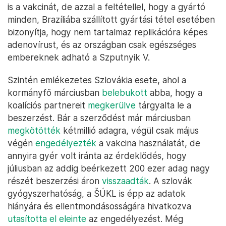
is a vakcinát, de azzal a feltétellel, hogy a gyártó
minden, Brazíliába szállított gyártási tétel esetében
bizonyítja, hogy nem tartalmaz replikációra képes
adenovírust, és az országban csak egészséges
embereknek adható a Szputnyik V.
Szintén emlékezetes Szlovákia esete, ahol a
kormányfő márciusban
belebukott
abba, hogy a
koalíciós partnereit
megkerülve
tárgyalta le a
beszerzést. Bár a szerződést már márciusban
megkötötték
kétmillió adagra, végül csak május
végén
engedélyezték
a vakcina használatát, de
annyira gyér volt iránta az érdeklődés, hogy
júliusban az addig beérkezett 200 ezer adag nagy
részét beszerzési áron
visszaadták
. A szlovák
gyógyszerhatóság, a ŠÚKL is épp az adatok
hiányára és ellentmondásosságára hivatkozva
utasította el eleinte
az engedélyezést. Még