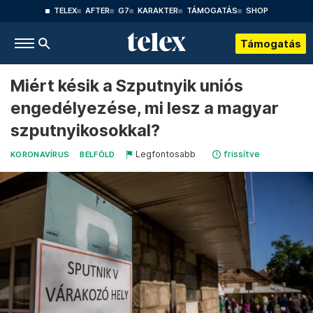
TELEX
AFTER
G7
KARAKTER
TÁMOGATÁS
SHOP
Támogatás
Miért késik a Szputnyik uniós
engedélyezése, mi lesz a magyar
szputnyikosokkal?
Legfontosabb
frissítve
KORONAVÍRUS
BELFÖLD