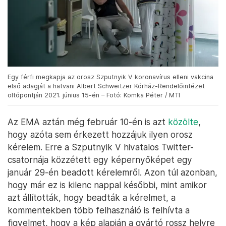
Egy férfi megkapja az orosz Szputnyik V koronavírus elleni vakcina
első adagját a hatvani Albert Schweitzer Kórház-Rendelőintézet
oltópontján 2021. június 15-én – Fotó: Komka Péter / MTI
Az EMA aztán még február 10-én is azt
közölte
,
hogy azóta sem érkezett hozzájuk ilyen orosz
kérelem. Erre a Szputnyik V hivatalos Twitter-
csatornája közzétett egy képernyőképet egy
január 29-én beadott kérelemről. Azon túl azonban,
hogy már ez is kilenc nappal későbbi, mint amikor
azt állították, hogy beadták a kérelmet, a
kommentekben több felhasználó is felhívta a
figyelmet, hogy a kép alapján a gyártó rossz helyre