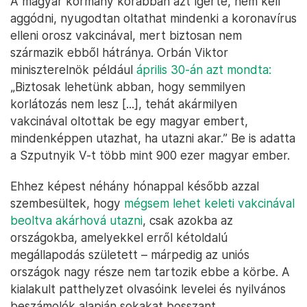
A magyar kormány korábban azt ígérte, nem kell
aggódni, nyugodtan oltathat mindenki a koronavírus
elleni orosz vakcinával, mert biztosan nem
származik ebből hátránya. Orbán Viktor
miniszterelnök például
április 30-án azt mondta:
„Biztosak lehetünk abban, hogy semmilyen
korlátozás nem lesz [...], tehát akármilyen
vakcinával oltottak be egy magyar embert,
mindenképpen utazhat, ha utazni akar.” Be is adatta
a Szputnyik V-t több mint 900 ezer magyar ember.
Ehhez képest néhány hónappal később azzal
szembesültek, hogy
mégsem lehet keleti vakcinával
beoltva akárhová utazni
, csak azokba az
országokba, amelyekkel erről kétoldalú
megállapodás született – márpedig az uniós
országok nagy része nem tartozik ebbe a körbe. A
kialakult patthelyzet olvasóink levelei és nyilvános
beszámolók alapján sokakat bosszant.