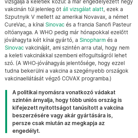
vizsgálja a keletiek közül: a már engedélyezett négy
vakcinán túl jelenleg öt
áll vizsgálat alatt
, ezek a
Szputnyik V mellett az amerikai Novavax, a német
CureVac, a kínai
Sinovac
és a francia Sanofi Pasteur
oltóanyaga. A WHO pedig már hónapokkal ezelőtt
jóváhagyta két kínai gyártó, a
Sinopharm
és a
Sinovac
vakcináját, ami szintén arra utal, hogy nem
a keleti vakcinákkal szembeni elfogultságról lehet
szó. (A WHO-jóváhagyás jelentősége, hogy ezzel
tudna bekerülni a vakcina a szegényebb országok
vakcinaellátását végző COVAX programba.)
A politikai nyomásra vonatkozó vádakat
szintén árnyalja, hogy több uniós ország is
kifejezett nyitottságot tanúsított a vakcina
beszerzésére vagy akár gyártására is,
persze csak miután az megkapja az
engedélyt.