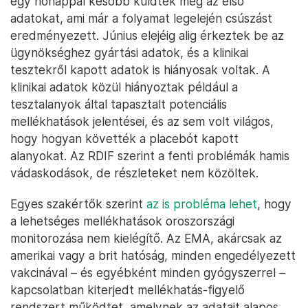
egy hónappal később küldték meg az első
adatokat, ami már a folyamat legelején csúszást
eredményezett. Június elejéig alig érkeztek be az
ügynökséghez gyártási adatok, és a klinikai
tesztekről kapott adatok is hiányosak voltak. A
klinikai adatok közül hiányoztak például a
tesztalanyok által tapasztalt potenciális
mellékhatások jelentései, és az sem volt világos,
hogy hogyan követték a placebót kapott
alanyokat. Az RDIF szerint a fenti problémák hamis
vádaskodások, de részleteket nem közöltek.
Egyes szakértők szerint
az is probléma lehet
, hogy
a lehetséges mellékhatások oroszországi
monitorozása nem kielégítő. Az EMA, akárcsak az
amerikai vagy a brit hatóság, minden engedélyezett
vakcinával – és egyébként minden gyógyszerrel –
kapcsolatban kiterjedt mellékhatás-figyelő
rendszert működtet, amelynek az adatait alapos