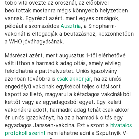
több vita övezte az orosznál, az előbbivel
beoltottak mostanra mégis könnyebb helyzetben
vannak. Egyrészt azért, mert egyes országok,
például a szomszédos
Ausztria
, a Sinopharm-
vakcinát is elfogadják a beutazáshoz, köszönhetően
a WHO jóváhagyásának.
Másrészt azért, mert augusztus 1-től elérhetővé
vált itthon a harmadik adag oltás, amely elvileg
feloldhatná a patthelyzetet. Uniós igazolvány
azonban továbbra is
csak akkor jár
, ha az uniós
engedélyű vakcinák egyikéből teljes oltási sort
kapott az illető, magyarul a kétadagos vakcinákból
kettőt vagy az egyadagosból egyet. Egy keleti
vakcinákra adott, harmadik adag tehát csak akkor
ér uniós igazolványt, ha az a harmadik oltás egy
egyadagos Janssen-vakcina. Ezt viszont a
hivatalos
protokoll szerint
nem lehetne adni a Szputnyik V-