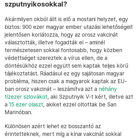
szputnyikosokkal?
Akármilyen okból állt is elő a mostani helyzet, egy
biztos: 900 ezer magyar ember utazási lehetőségeit
jelentősen korlátozza, hogy az orosz vakcinát
választották, illetve fogadták el – aminél
természetesen sokkal fontosabb, hogy közben
védettséget szereztek a vírus ellen, de a
döntésükhöz ezzel együtt sem kaptak teljes körű
tájékoztatást. Ráadásul ez egy sajátosan magyar
probléma, hiszen csak a magyarok kaptak az EU-
ban orosz vakcinát – leszámítva azt a
néhány
tízezer szlovákot
, aki Szputnyik V-t kért, illetve azt
a
15 ezer olaszt
, akiket ezzel oltottak be San
Marinóban.
Különösen azért lehet ez bosszantó az
érintetteknek, mert míg a kínai vakcinát sokkal