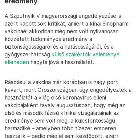
eredmény
A Szputnyik V magyarországi engedélyezése is
azért kapott sok kritikát, amiért a kínai Sinopharm-
vakcináé: akkoriban még nem volt nyilvánosan
közzétett tudományos eredmény a
biztonságosságáról és a hatásosságáról, és a
gyógyszerhatóság
külső szakértők véleménye
ellenében
hagyta jóvá a használatát.
Ráadásul a vakcina már korábban is nagy port
kavart, mert Oroszországban úgy engedélyezték a
használatát a világ első koronavírus elleni
vakcinájaként tavaly augusztusban, hogy még az
első és második fázisú klinikai vizsgálatainak az
eredménye sem volt meg, a kulcsfontosságú
harmadiké – amelyben több tízezer emberen
tesztelik – pedig még el sem kezdődött, ezért