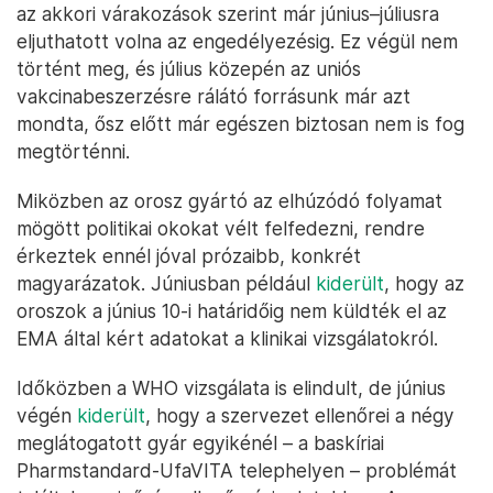
az akkori várakozások szerint már június–júliusra
eljuthatott volna az engedélyezésig. Ez végül nem
történt meg, és július közepén az uniós
vakcinabeszerzésre rálátó forrásunk már azt
mondta, ősz előtt már egészen biztosan nem is fog
megtörténni.
Miközben az orosz gyártó az elhúzódó folyamat
mögött politikai okokat vélt felfedezni, rendre
érkeztek ennél jóval prózaibb, konkrét
magyarázatok. Júniusban például
kiderült
, hogy az
oroszok a június 10-i határidőig nem küldték el az
EMA által kért adatokat a klinikai vizsgálatokról.
Időközben a WHO vizsgálata is elindult, de június
végén
kiderült
, hogy a szervezet ellenőrei a négy
meglátogatott gyár egyikénél – a baskíriai
Pharmstandard-UfaVITA telephelyen – problémát