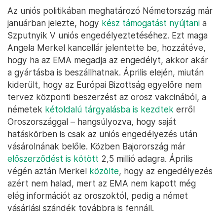
Az uniós politikában meghatározó Németország már
januárban jelezte, hogy
kész támogatást nyújtani
a
Szputnyik V uniós engedélyeztetéséhez. Ezt maga
Angela Merkel kancellár jelentette be, hozzátéve,
hogy ha az EMA megadja az engedélyt, akkor akár
a gyártásba is beszállhatnak. Április elején, miután
kiderült, hogy az Európai Bizottság egyelőre nem
tervez központi beszerzést az orosz vakcinából, a
németek
kétoldalú tárgyalásba is kezdtek
erről
Oroszországgal – hangsúlyozva, hogy saját
hatáskörben is csak az uniós engedélyezés után
vásárolnának belőle. Közben Bajorország már
előszerződést is kötött
2,5 millió adagra. Április
végén aztán Merkel
közölte
, hogy az engedélyezés
azért nem halad, mert az EMA nem kapott még
elég információt az oroszoktól, pedig a német
vásárlási szándék továbbra is fennáll.