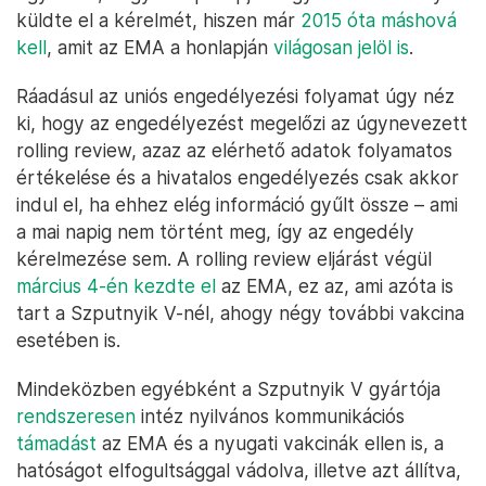
küldte el a kérelmét, hiszen már
2015 óta máshová
kell
, amit az EMA a honlapján
világosan jelöl is
.
Ráadásul az uniós engedélyezési folyamat úgy néz
ki, hogy az engedélyezést megelőzi az úgynevezett
rolling review, azaz az elérhető adatok folyamatos
értékelése és a hivatalos engedélyezés csak akkor
indul el, ha ehhez elég információ gyűlt össze – ami
a mai napig nem történt meg, így az engedély
kérelmezése sem. A rolling review eljárást végül
március 4-én kezdte el
az EMA, ez az, ami azóta is
tart a Szputnyik V-nél, ahogy négy további vakcina
esetében is.
Mindeközben egyébként a Szputnyik V gyártója
rendszeresen
intéz nyilvános kommunikációs
támadást
az EMA és a nyugati vakcinák ellen is, a
hatóságot elfogultsággal vádolva, illetve azt állítva,