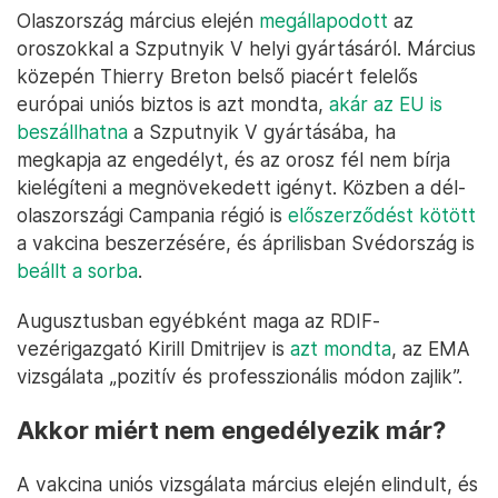
Olaszország március elején
megállapodott
az
oroszokkal a Szputnyik V helyi gyártásáról. Március
közepén Thierry Breton belső piacért felelős
európai uniós biztos is azt mondta,
akár az EU is
beszállhatna
a Szputnyik V gyártásába, ha
megkapja az engedélyt, és az orosz fél nem bírja
kielégíteni a megnövekedett igényt. Közben a dél-
olaszországi Campania régió is
előszerződést kötött
a vakcina beszerzésére, és áprilisban Svédország is
beállt a sorba
.
Augusztusban egyébként maga az RDIF-
vezérigazgató Kirill Dmitrijev is
azt mondta
, az EMA
vizsgálata „pozitív és professzionális módon zajlik”.
Akkor miért nem engedélyezik már?
A vakcina uniós vizsgálata március elején elindult, és