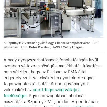
A Szputnyik V vakcinát gyártó egyik üzem Szentpéterváron 2021
júliusában – Fotó: Peter Kovalev / TASS / Getty Images
A nagy gyógyszerhatóságok fennhatóságán kívül
azonban változó minőségű a mellékhatás-követés –
nem véletlen, hogy az EU-ban az EMA által
engedélyezett vakcinákért a gyártók, de egyes
tagországok saját hatáskörében jóváhagyott
vakcinákért az
adott tagország vállalja a
felelősséget
. Egyes országokban, ahol már
használják a Szputnyik V-t, például Argentínában,