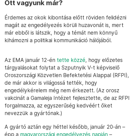
Ott vagyunk már?
Érdemes az okok kibontása előtt röviden felidézni
magát az engedélyezés körüli huzavonát is, mert
már ebből is látszik, hogy a témát nem könnyű
kihámozni a politikai kommunikáció hálójából.
Az EMA január 12-én
tette közzé
, hogy előzetes
tárgyalásokat folytat a Szputnyik V-t képviselő
Oroszországi Közvetlen Befektetési Alappal (RFPI),
de már akkor is világossá tették, hogy
engedélykérelem még nem érkezett. (Az orosz
vakcinát a Gamaleja Intézet fejlesztette, de az RFPI
forgalmazza, az egyszerűség kedvéért őket
nevezzük a gyártónak.)
A gyártó aztán egy héttel később, január 20-án –
épp a
magyarországi engedélyezés napján
–