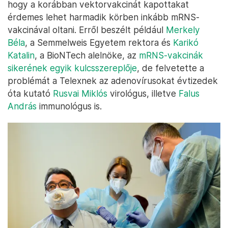
hogy a korábban vektorvakcinát kapottakat
érdemes lehet harmadik körben inkább mRNS-
vakcinával oltani. Erről beszélt például
Merkely
Béla
, a Semmelweis Egyetem rektora és
Karikó
Katalin
, a BioNTech alelnöke, az
mRNS-vakcinák
sikerének egyik kulcsszereplője
, de felvetette a
problémát a Telexnek az adenovírusokat évtizedek
óta kutató
Rusvai Miklós
virológus, illetve
Falus
András
immunológus is.