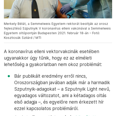
Merkely Bélát, a Semmelweis Egyetem rektorát beoltják az orosz
fejlesztésű Szputnyik V koronavírus elleni vakcinával a Semmelweis
Egyetem oltópontján Budapesten 2021. február 18-án – Fotó:
Koszticsák Szilárd / MTI
A koronavírus elleni vektorvakcinák esetében
ugyanakkor úgy tűnik, hogy ez az elméleti
lehetőség a gyakorlatban nem okoz problémát:
Bár publikált eredmény erről nincs,
Oroszországban javában adják már a harmadik
Szputnyik-adagokat – a Szputnyik Light nevű,
egyadagos változatot, ami a kétadagos oltás
első adagja –, és egyelőre nem érkezett hír
ezzel kapcsolatos problémáról.