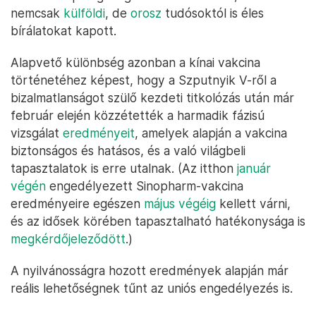
nemcsak
külföldi
, de
orosz
tudósoktól is éles
bírálatokat kapott.
Alapvető különbség azonban a kínai vakcina
történetéhez képest, hogy a Szputnyik V-ről a
bizalmatlanságot szülő kezdeti titkolózás után már
február elején közzétették a harmadik fázisú
vizsgálat
eredményeit
, amelyek alapján a vakcina
biztonságos és hatásos, és a való világbeli
tapasztalatok is erre utalnak. (Az itthon
január
végén
engedélyezett Sinopharm-vakcina
eredményeire egészen
május végéig
kellett várni,
és az idősek körében tapasztalható hatékonysága is
megkérdőjeleződött
.)
A nyilvánosságra hozott eredmények alapján már
reális lehetőségnek tűnt az uniós engedélyezés is.