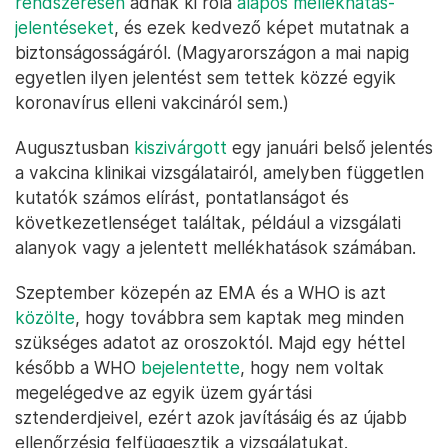
rendszeresen
adnak ki róla
alapos mellékhatás-
jelentéseket
, és ezek kedvező képet mutatnak a
biztonságosságáról. (Magyarországon a mai napig
egyetlen ilyen jelentést sem tettek közzé egyik
koronavírus elleni vakcináról sem.)
Augusztusban
kiszivárgott
egy januári belső jelentés
a vakcina klinikai vizsgálatairól, amelyben független
kutatók számos elírást, pontatlanságot és
következetlenséget találtak, például a vizsgálati
alanyok vagy a jelentett mellékhatások számában.
Szeptember közepén az EMA és a WHO is azt
közölte
, hogy továbbra sem kaptak meg minden
szükséges adatot az oroszoktól. Majd egy héttel
később a WHO
bejelentette
, hogy nem voltak
megelégedve az egyik üzem gyártási
sztenderdjeivel, ezért azok javításáig és az újabb
ellenőrzésig felfüggesztik a vizsgálatukat.