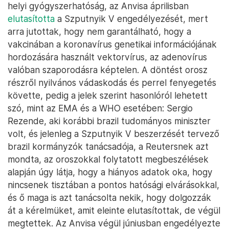
helyi gyógyszerhatóság, az Anvisa áprilisban
elutasította
a Szputnyik V engedélyezését, mert
arra jutottak, hogy nem garantálható, hogy a
vakcinában a koronavírus genetikai információjának
hordozására használt vektorvírus, az adenovírus
valóban szaporodásra képtelen. A döntést orosz
részről nyilvános vádaskodás és perrel fenyegetés
követte, pedig a jelek szerint hasonlóról lehetett
szó, mint az EMA és a WHO esetében: Sergio
Rezende, aki korábbi brazil tudományos miniszter
volt, és jelenleg a Szputnyik V beszerzését tervező
brazil kormányzók tanácsadója, a Reutersnek azt
mondta, az oroszokkal folytatott megbeszélések
alapján úgy látja, hogy a hiányos adatok oka, hogy
nincsenek tisztában a pontos hatósági elvárásokkal,
és ő maga is azt tanácsolta nekik, hogy dolgozzák
át a kérelmüket, amit eleinte elutasítottak, de végül
megtettek. Az Anvisa végül júniusban engedélyezte