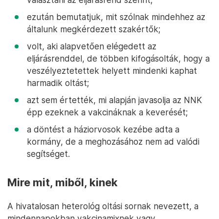
ezután bemutatjuk, mit szólnak mindehhez az
általunk megkérdezett szakértők;
volt, aki alapvetően elégedett az
eljárásrenddel, de többen kifogásolták, hogy a
veszélyeztetettek helyett mindenki kaphat
harmadik oltást;
azt sem értették, mi alapján javasolja az NNK
épp ezeknek a vakcináknak a keverését;
a döntést a háziorvosok kezébe adta a
kormány, de a meghozásához nem ad valódi
segítséget.
Mire mit, miből, kinek
A hivatalosan heterológ oltási sornak nevezett, a
mindennapokban vakcinamixnek vagy