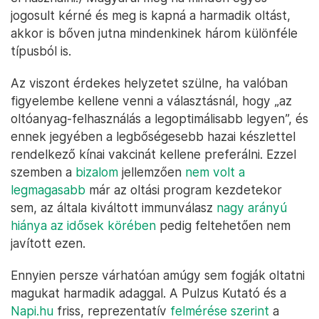
jogosult kérné és meg is kapná a harmadik oltást,
akkor is bőven jutna mindenkinek három különféle
típusból is.
Az viszont érdekes helyzetet szülne, ha valóban
figyelembe kellene venni a választásnál, hogy „az
oltóanyag-felhasználás a legoptimálisabb legyen”, és
ennek jegyében a legbőségesebb hazai készlettel
rendelkező kínai vakcinát kellene preferálni. Ezzel
szemben a
bizalom
jellemzően
nem volt a
legmagasabb
már az oltási program kezdetekor
sem, az általa kiváltott immunválasz
nagy arányú
hiánya az idősek körében
pedig feltehetően nem
javított ezen.
Ennyien persze várhatóan amúgy sem fogják oltatni
magukat harmadik adaggal. A Pulzus Kutató és a
Napi.hu
friss, reprezentatív
felmérése szerint
a