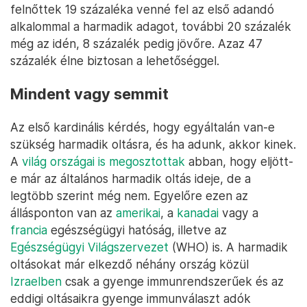
felnőttek 19 százaléka venné fel az első adandó
alkalommal a harmadik adagot, további 20 százalék
még az idén, 8 százalék pedig jövőre. Azaz 47
százalék élne biztosan a lehetőséggel.
Mindent vagy semmit
Az első kardinális kérdés, hogy egyáltalán van-e
szükség harmadik oltásra, és ha adunk, akkor kinek.
A
világ országai is megosztottak
abban, hogy eljött-
e már az általános harmadik oltás ideje, de a
legtöbb szerint még nem. Egyelőre ezen az
állásponton van az
amerikai
, a
kanadai
vagy a
francia
egészségügyi hatóság, illetve az
Egészségügyi Világszervezet
(WHO) is. A harmadik
oltásokat már elkezdő néhány ország közül
Izraelben
csak a gyenge immunrendszerűek és az
eddigi oltásaikra gyenge immunválaszt adók