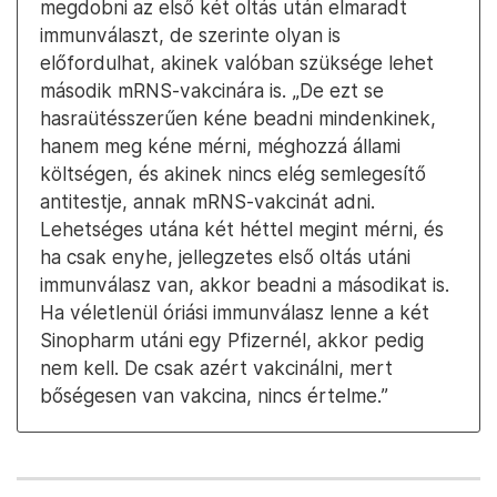
megdobni az első két oltás után elmaradt
immunválaszt, de szerinte olyan is
előfordulhat, akinek valóban szüksége lehet
második mRNS-vakcinára is. „De ezt se
hasraütésszerűen kéne beadni mindenkinek,
hanem meg kéne mérni, méghozzá állami
költségen, és akinek nincs elég semlegesítő
antitestje, annak mRNS-vakcinát adni.
Lehetséges utána két héttel megint mérni, és
ha csak enyhe, jellegzetes első oltás utáni
immunválasz van, akkor beadni a másodikat is.
Ha véletlenül óriási immunválasz lenne a két
Sinopharm utáni egy Pfizernél, akkor pedig
nem kell. De csak azért vakcinálni, mert
bőségesen van vakcina, nincs értelme.”