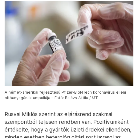
A német-amerikai fejlesztésű Pfizer-BioNTech koronavírus elleni
oltóanyagának ampullája – Fotó: Balázs Attila / MTI
Rusvai Miklós szerint az eljárásrend szakmai
szempontból teljesen rendben van. Pozitívumként
értékelte, hogy a gyártók üzleti érdekei ellenében,
minden esetben heterológ oltási sort javasol az