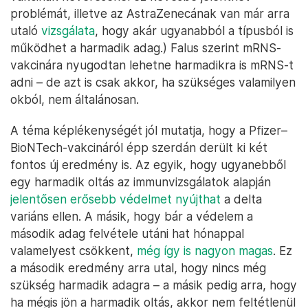
problémát, illetve az AstraZenecának van már arra
utaló
vizsgálata
, hogy akár ugyanabból a típusból is
működhet a harmadik adag.) Falus szerint mRNS-
vakcinára nyugodtan lehetne harmadikra is mRNS-t
adni – de azt is csak akkor, ha szükséges valamilyen
okból, nem általánosan.
A téma képlékenységét jól mutatja, hogy a Pfizer–
BioNTech-vakcináról épp szerdán derült ki két
fontos új eredmény is. Az egyik, hogy ugyanebből
egy harmadik oltás az immunvizsgálatok alapján
jelentősen erősebb védelmet nyújthat
a delta
variáns ellen. A másik, hogy bár a védelem a
második adag felvétele utáni hat hónappal
valamelyest csökkent,
még így is nagyon magas
. Ez
a második eredmény arra utal, hogy nincs még
szükség harmadik adagra – a másik pedig arra, hogy
ha mégis jön a harmadik oltás, akkor nem feltétlenül