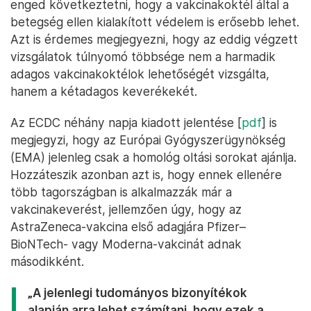
enged következtetni, hogy a vakcinakoktél által a
betegség ellen kialakított védelem is erősebb lehet.
Azt is érdemes megjegyezni, hogy az eddig végzett
vizsgálatok túlnyomó többsége nem a harmadik
adagos vakcinakoktélok lehetőségét vizsgálta,
hanem a kétadagos keverékekét.
Az ECDC néhány napja kiadott jelentése [
pdf
] is
megjegyzi, hogy az Európai Gyógyszerügynökség
(EMA) jelenleg csak a homológ oltási sorokat ajánlja.
Hozzáteszik azonban azt is, hogy ennek ellenére
több tagországban is alkalmazzák már a
vakcinakeverést, jellemzően úgy, hogy az
AstraZeneca-vakcina első adagjára Pfizer–
BioNTech- vagy Moderna-vakcinát adnak
másodikként.
„A jelenlegi tudományos bizonyítékok
alapján arra lehet számítani, hogy ezek a