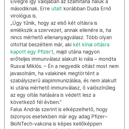
Elvégre így valójában az számítana náluk a
másodiknak. Erre
utalt
korábban Duda Ernő
virológus is.
„Úgy tűnik, hogy az első két oltásra is
emlékszik a szervezet, annak ellenére is, ha
nincs mérhető ellenanyagválasz. Több olyan
oltottal beszéltem már, aki
két kínai oltásra
kapott egy Pfizert
, majd utána nagyon
erőteljes immunválasz alakult ki nála – mondta
Rusvai Miklós. – Én a negyedik oltást most nem
javasolnám, ha valakinek megtörtént a
szabályszerű alapimmunizálása, és nem alakult
ki utána mérhető immunválasz, ő valószínűleg
az egy oltás hatására is védett lesz a
következő fél évben.”
Falus András szerint is elképzelhető, hogy
bizonyos esetekben már egy adag Pfizer–
BioNTech-vakcina is képes kellőképpen