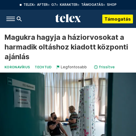
TELEX
AFTER
G7
KARAKTER
TÁMOGATÁS
SHOP
Támogatás
Magukra hagyja a háziorvosokat a
harmadik oltáshoz kiadott központi
ajánlás
Legfontosabb
frissítve
KORONAVÍRUS
TECHTUD