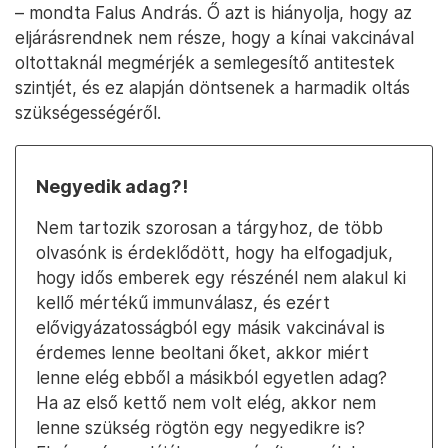
– mondta Falus András. Ő azt is hiányolja, hogy az
eljárásrendnek nem része, hogy a kínai vakcinával
oltottaknál megmérjék a semlegesítő antitestek
szintjét, és ez alapján döntsenek a harmadik oltás
szükségességéről.
Negyedik adag?!
Nem tartozik szorosan a tárgyhoz, de több
olvasónk is érdeklődött, hogy ha elfogadjuk,
hogy idős emberek egy részénél nem alakul ki
kellő mértékű immunválasz, és ezért
elővigyázatosságból egy másik vakcinával is
érdemes lenne beoltani őket, akkor miért
lenne elég ebből a másikból egyetlen adag?
Ha az első kettő nem volt elég, akkor nem
lenne szükség rögtön egy negyedikre is?