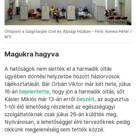
Oltópont a Salgótarjáni Civil és Ifjúsági Házban – Fotó: Komka Péter /
MTI
Magukra hagyva
A hatóságok nem siették el a harmadik oltás
ügyében döntési helyzetbe hozott háziorvosok
tájékoztatását. Bár Orbán Viktor már két hete, július
16-án
bejelentette
, hogy jön a harmadik oltás, sőt
Kásler Miklós már 13-án erről
beszélt
, az augusztus
1-től élő lehetőség részleteit az egészségügyi
szolgáltatóknak csak július 26-án küldték meg.
Nyilvánosan, a lehetőséggel élni tervezőknek pedig
cikkünk megjelenéséig sem tették közzé.