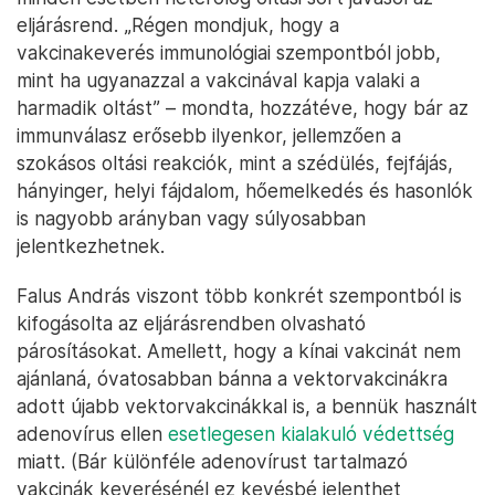
eljárásrend. „Régen mondjuk, hogy a
vakcinakeverés immunológiai szempontból jobb,
mint ha ugyanazzal a vakcinával kapja valaki a
harmadik oltást” – mondta, hozzátéve, hogy bár az
immunválasz erősebb ilyenkor, jellemzően a
szokásos oltási reakciók, mint a szédülés, fejfájás,
hányinger, helyi fájdalom, hőemelkedés és hasonlók
is nagyobb arányban vagy súlyosabban
jelentkezhetnek.
Falus András viszont több konkrét szempontból is
kifogásolta az eljárásrendben olvasható
párosításokat. Amellett, hogy a kínai vakcinát nem
ajánlaná, óvatosabban bánna a vektorvakcinákra
adott újabb vektorvakcinákkal is, a bennük használt
adenovírus ellen
esetlegesen kialakuló védettség
miatt. (Bár különféle adenovírust tartalmazó
vakcinák keverésénél ez kevésbé jelenthet