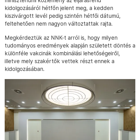
minisztériumi közlemény az eljárásrend
kidolgozásáról hétfőn jelent meg, a kedden
kiszivárgott levél pedig szintén hétfői dátumú,
feltehetően nem nagyon változtattak rajta.
Megkérdeztük az NNK-t arról is, hogy milyen
tudományos eredmények alapján született döntés a
különféle vakcinák kombinálási lehetőségeiről,
illetve mely szakértők vettek részt ennek a
kidolgozásában.