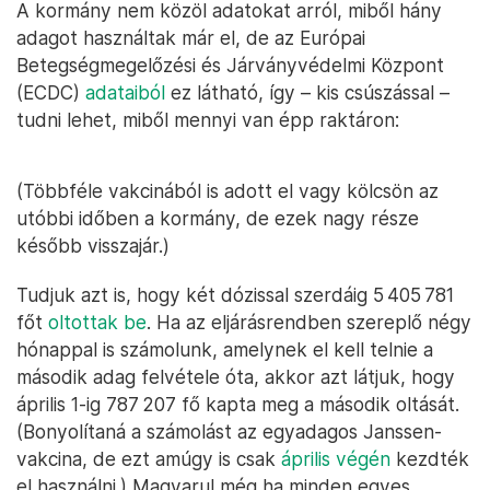
A kormány nem közöl adatokat arról, miből hány
adagot használtak már el, de az Európai
Betegségmegelőzési és Járványvédelmi Központ
(ECDC)
adataiból
ez látható, így – kis csúszással –
tudni lehet, miből mennyi van épp raktáron:
(Többféle vakcinából is adott el vagy kölcsön az
utóbbi időben a kormány, de ezek nagy része
később visszajár.)
Tudjuk azt is, hogy két dózissal szerdáig 5 405 781
főt
oltottak be
. Ha az eljárásrendben szereplő négy
hónappal is számolunk, amelynek el kell telnie a
második adag felvétele óta, akkor azt látjuk, hogy
április 1-ig 787 207 fő kapta meg a második oltását.
(Bonyolítaná a számolást az egyadagos Janssen-
vakcina, de ezt amúgy is csak
április végén
kezdték
el használni.) Magyarul még ha minden egyes