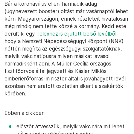
Bár a koronavírus elleni harmadik adag
(úgynevezett booster) oltást már vasárnaptól lehet
kérni Magyarországon, ennek részleteit hivatalosan
még mindig nem tette közzé a kormány. Kedd este
derült ki egy
Telexhez is eljutott belső levélből
,
hogy a Nemzeti Népegészségügyi Központ (NNK)
hétfőn megírta az egészségügyi szolgáltatóknak,
melyik vakcinatípusra milyen másikat javasol
harmadikként adni. A Müller Cecília országos
tisztifőorvos által jegyzett és Kásler Miklós
emberierőforrás-miniszter által is jóváhagyott levél
azonban nem aratott osztatlan sikert a szakértők
körében.
Ebben a cikkben
először átvesszük, melyik vakcinára mit lehet
választani az eljárásrend szerint;