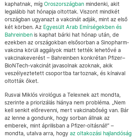
kaphatnak, míg
Oroszországban
mindenki, akit
legalább hat hónapja oltottak. Viszont mindkét
országban ugyanazt a vakcinát adják, mint az első
két körben. Az
Egyesült Arab Emírségekben és
Bahreinben
is kaphat bárki hat hónap után, de
ezekben az országokban elsősorban a Sinopharm-
vakcina körüli aggályok miatt tették lehetővé a
vakcinakeverést – Bahreinben konkrétan Pfizer–
BioNTech-vakcinát javasolnak azoknak, akik
veszélyeztetett csoportba tartoznak, és kínaival
oltották őket.
Rusvai Miklós virológus a Telexnek azt mondta,
szerinte a priorizálás hiánya nem probléma. „Nem
kell senkit előrevenni, mert vakcinabőség van. Bár
az lenne a gondunk, hogy sorban állnak az
emberek, mint áprilisban a Pfizer-oltásnál!” –
mondta, utalva arra, hogy
az oltakozási hajlandóság