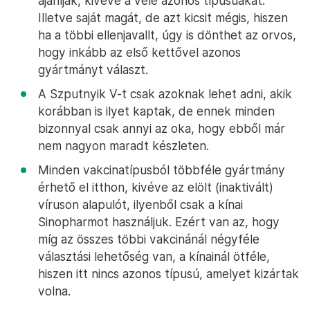
ajánlják, kivéve a vele azonos típusúakat.
Illetve saját magát, de azt kicsit mégis, hiszen
ha a többi ellenjavallt, úgy is dönthet az orvos,
hogy inkább az első kettővel azonos
gyártmányt választ.
A Szputnyik V-t csak azoknak lehet adni, akik
korábban is ilyet kaptak, de ennek minden
bizonnyal csak annyi az oka, hogy ebből már
nem nagyon maradt készleten.
Minden vakcinatípusból többféle gyártmány
érhető el itthon, kivéve az elölt (inaktivált)
víruson alapulót, ilyenből csak a kínai
Sinopharmot használjuk. Ezért van az, hogy
míg az összes többi vakcinánál négyféle
választási lehetőség van, a kínainál ötféle,
hiszen itt nincs azonos típusú, amelyet kizártak
volna.