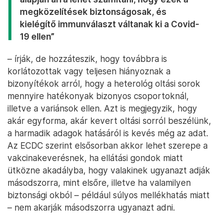
megközelítések biztonságosak, és
kielégítő immunválaszt váltanak ki a Covid-
19 ellen”
– írják, de hozzáteszik, hogy továbbra is
korlátozottak vagy teljesen hiányoznak a
bizonyítékok arról, hogy a heterológ oltási sorok
mennyire hatékonyak bizonyos csoportoknál,
illetve a variánsok ellen. Azt is megjegyzik, hogy
akár egyforma, akár kevert oltási sorról beszélünk,
a harmadik adagok hatásáról is kevés még az adat.
Az ECDC szerint elsősorban akkor lehet szerepe a
vakcinakeverésnek, ha ellátási gondok miatt
ütközne akadályba, hogy valakinek ugyanazt adják
másodszorra, mint elsőre, illetve ha valamilyen
biztonsági okból – például súlyos mellékhatás miatt
– nem akarják másodszorra ugyanazt adni.