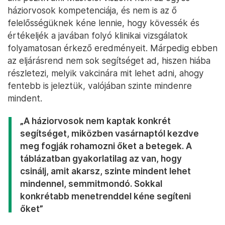
háziorvosok kompetenciája, és nem is az ő
felelősségüknek kéne lennie, hogy kövessék és
értékeljék a javában folyó klinikai vizsgálatok
folyamatosan érkező eredményeit. Márpedig ebben
az eljárásrend nem sok segítséget ad, hiszen hiába
részletezi, melyik vakcinára mit lehet adni, ahogy
fentebb is jeleztük, valójában szinte mindenre
mindent.
„A háziorvosok nem kaptak konkrét
segítséget, miközben vasárnaptól kezdve
meg fogják rohamozni őket a betegek. A
táblázatban gyakorlatilag az van, hogy
csinálj, amit akarsz, szinte mindent lehet
mindennel, semmitmondó. Sokkal
konkrétabb menetrenddel kéne segíteni
őket”