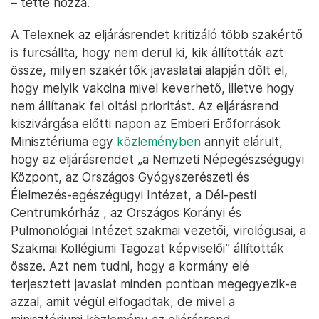
– tette hozzá.
A Telexnek az eljárásrendet kritizáló több szakértő
is furcsállta, hogy nem derül ki, kik állították azt
össze, milyen szakértők javaslatai alapján dőlt el,
hogy melyik vakcina mivel keverhető, illetve hogy
nem állítanak fel oltási prioritást. Az eljárásrend
kiszivárgása előtti napon az Emberi Erőforrások
Minisztériuma egy
közleményben
annyit elárult,
hogy az eljárásrendet „a Nemzeti Népegészségügyi
Központ, az Országos Gyógyszerészeti és
Élelmezés-egészégügyi Intézet, a Dél-pesti
Centrumkórház , az Országos Korányi és
Pulmonológiai Intézet szakmai vezetői, virológusai, a
Szakmai Kollégiumi Tagozat képviselői” állították
össze. Azt nem tudni, hogy a kormány elé
terjesztett javaslat minden pontban megegyezik-e
azzal, amit végül elfogadtak, de mivel a