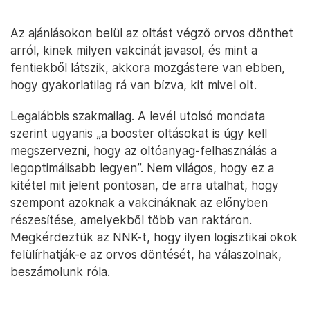
Az ajánlásokon belül az oltást végző orvos dönthet
arról, kinek milyen vakcinát javasol, és mint a
fentiekből látszik, akkora mozgástere van ebben,
hogy gyakorlatilag rá van bízva, kit mivel olt.
Legalábbis szakmailag. A levél utolsó mondata
szerint ugyanis „a booster oltásokat is úgy kell
megszervezni, hogy az oltóanyag-felhasználás a
legoptimálisabb legyen”. Nem világos, hogy ez a
kitétel mit jelent pontosan, de arra utalhat, hogy
szempont azoknak a vakcináknak az előnyben
részesítése, amelyekből több van raktáron.
Megkérdeztük az NNK-t, hogy ilyen logisztikai okok
felülírhatják-e az orvos döntését, ha válaszolnak,
beszámolunk róla.