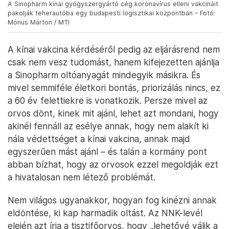
A Sinopharm kínai gyógyszergyártó cég koronavírus elleni vakcináit
pakolják teherautóba egy budapesti logisztikai központban – Fotó:
Mónus Márton / MTI
A kínai vakcina kérdéséről pedig az eljárásrend nem
csak nem vesz tudomást, hanem kifejezetten ajánlja
a Sinopharm oltóanyagát mindegyik másikra. És
mivel semmiféle életkori bontás, priorizálás nincs, ez
a 60 év felettiekre is vonatkozik. Persze mivel az
orvos dönt, kinek mit ajánl, lehet azt mondani, hogy
akinél fennáll az esélye annak, hogy nem alakít ki
nála védettséget a kínai vakcina, annak majd
egyszerűen mást ajánl – és talán a kormány pont
abban bízhat, hogy az orvosok ezzel megoldják ezt
a hivatalosan nem létező problémát.
Nem világos ugyanakkor, hogyan fog kinézni annak
eldöntése, ki kap harmadik oltást. Az NNK-levél
elején azt írja a tisztifőorvos, hogy „lehetővé válik a