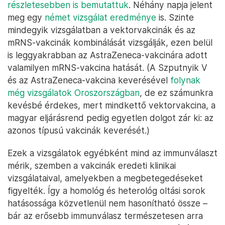
részletesebben is bemutattuk
. Néhány napja jelent
meg egy
német vizsgálat eredménye
is. Szinte
mindegyik vizsgálatban a vektorvakcinák és az
mRNS-vakcinák kombinálását vizsgálják, ezen belül
is leggyakrabban az AstraZeneca-vakcinára adott
valamilyen mRNS-vakcina hatását. (A Szputnyik V
és az AstraZeneca-vakcina keverésével
folynak
még vizsgálatok Oroszországban
, de ez számunkra
kevésbé érdekes, mert mindkettő vektorvakcina, a
magyar eljárásrend pedig egyetlen dolgot zár ki: az
azonos típusú vakcinák keverését.)
Ezek a vizsgálatok egyébként mind az immunválaszt
mérik, szemben a vakcinák eredeti klinikai
vizsgálataival, amelyekben a megbetegedéseket
figyelték. Így a homológ és heterológ oltási sorok
hatásossága közvetlenül nem hasonítható össze –
bár az erősebb immunválasz természetesen arra