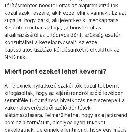
térítésmentes booster oltás az alapimmunizáltak
közül azok részére, akik ezzel élni kívánnak”. Ez azt
sugallja, hogy bárki, aki jelentkezik, megkaphatja.
Később azonban azt írja, „a booster oltás
alkalmazásáról az oltóorvos dönt, szükség esetén
konzultálhat a kezelőorvossal”. Az ezzel
kapcsolatos tisztázó kérdésünket is elküldtük az
NNK-nak.
Miért pont ezeket lehet keverni?
A Telexnek nyilatkozó szakértők közül többen is
kifogásolták, hogy az eljárásrendről szóló levélben
semmiféle tudományos hivatkozás nem szerepelt a
vakcinakeverésekről szóló döntések
alátámasztására. Felmerülhetne, hogy az eljárásrend
nem az a formátum, amelybe ilyen linkeket
pakolgatnak, de ennek ellentmond, hogy egy mégis