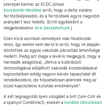
szerepel benne: az ECDC júniusi
kockázatértékelése
arról, hogy a delta variáns
fertőzőképesebb, és a fertőzések egyre nagyobb
arányáért lesz felelős. (Erről egyébként a
megjelenésekor
mi is beszámoltunk
.)
Ezen kívül azonban semmilyen más hivatkozás
nincs, így semmi nem derül ki arról, hogy mi alapján
döntöttek az egyes vakcinák párosítási lehetősége
mellett. Pedig azt maga a levél is megjegyzi, hogy a
harmadik adagokkal, „illetve a különböző
technológiával előállított vakcinák kombinálásával
kapcsolatban eddig nagyon kevés tapasztalat áll
rendelkezésre, de folyamatosan jelennek meg az
ezzel kapcsolatos kutatási eredmények”.
A két legnagyobb ilyen vizsgálat a brit Com-CoV és
a spanyol CombiVacS, ezeket a
korábbi cikkünkben