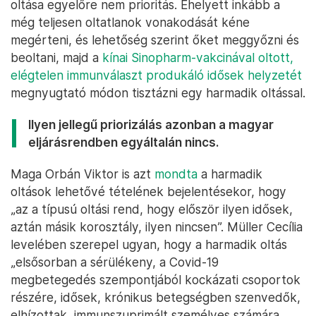
oltása egyelőre nem prioritás. Ehelyett inkább a
még teljesen oltatlanok vonakodását kéne
megérteni, és lehetőség szerint őket meggyőzni és
beoltani, majd a
kínai Sinopharm-vakcinával oltott,
elégtelen immunválaszt produkáló idősek helyzetét
megnyugtató módon tisztázni egy harmadik oltással.
Ilyen jellegű priorizálás azonban a magyar
eljárásrendben egyáltalán nincs.
Maga Orbán Viktor is azt
mondta
a harmadik
oltások lehetővé tételének bejelentésekor, hogy
„az a típusú oltási rend, hogy először ilyen idősek,
aztán másik korosztály, ilyen nincsen”. Müller Cecília
levelében szerepel ugyan, hogy a harmadik oltás
„elsősorban a sérülékeny, a Covid-19
megbetegedés szempontjából kockázati csoportok
részére, idősek, krónikus betegségben szenvedők,
elhízottak, immunszuprimált személyes számára