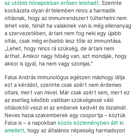
az utóbbi hónapokban erősen lelohadt
. Szerinte
kockázata olyan értelemben nincs a harmadik
oltásnak, hogy az immunrendszert túlterhelni nem
lehet vele, tehát ha valakinek van is még ellenanyag
a szervezetében, ártani nem fog neki egy újabb
oltás, csak még erősebb lesz tőle az immunitása.
„Lehet, hogy nincs rá szükség, de ártani nem
árthat. Amikor nagy hőség van, azt mondják, hogy
akkor is igyál, ha nem vagy szomjas.”
Falus András immunológus egészen máshogy látja
ezt a kérdést, szerinte csak azért nem érdemes
oltani, mert van mivel. Már csak azért sem, mert ez
az esetleg később valóban szükségessé váló
oltásoktól veszi el az emberek kedvét és bizalmát.
Neves hazai szakemberek egy csoportja – köztük
Falus is – a napokban
közös közleményben állt ki
amellett
, hogy az általános népesség harmadszori