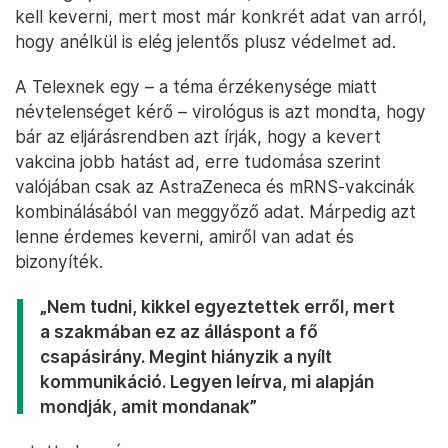
kell keverni, mert most már konkrét adat van arról,
hogy anélkül is elég jelentős plusz védelmet ad.
A Telexnek egy – a téma érzékenysége miatt
névtelenséget kérő – virológus is azt mondta, hogy
bár az eljárásrendben azt írják, hogy a kevert
vakcina jobb hatást ad, erre tudomása szerint
valójában csak az AstraZeneca és mRNS-vakcinák
kombinálásából van meggyőző adat. Márpedig azt
lenne érdemes keverni, amiről van adat és
bizonyíték.
„Nem tudni, kikkel egyeztettek erről, mert
a szakmában ez az álláspont a fő
csapásirány. Megint hiányzik a nyílt
kommunikáció. Legyen leírva, mi alapján
mondják, amit mondanak”