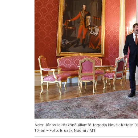
Áder János leköszönő államfő fogadja Novák Katalin ú
10-én – Fotó: Bruzák Noémi / MTI