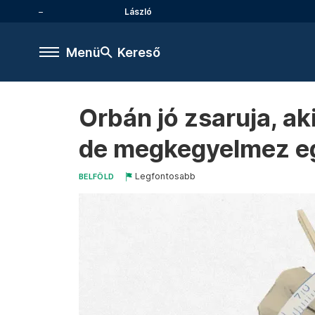
László
Menü
Kereső
Orbán jó zsaruja, a
de megkegyelmez eg
Legfontosabb
BELFÖLD