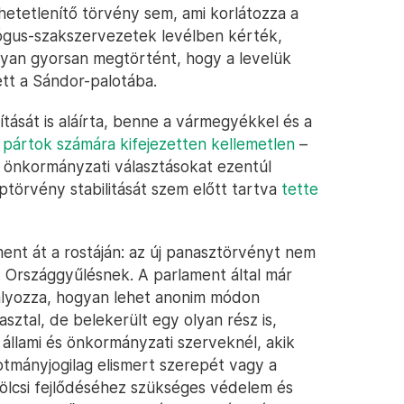
etetlenítő törvény sem, ami korlátozza a
gógus-szakszervezetek levélben kérték,
 olyan gyorsan megtörtént, hogy a levelük
tt a Sándor-palotába.
ítását is aláírta, benne a vármegyékkel és a
i pártok számára kifejezetten kellemetlen
–
az önkormányzati választásokat ezentúl
ptörvény stabilitását szem előtt tartva
tette
ent át a rostáján: az új panasztörvényt nem
 Országgyűlésnek. A parlament által már
bályozza, hogyan lehet anonim módon
asztal, de belekerült egy olyan rész is,
z állami és önkormányzati szerveknél, akik
otmányjogilag elismert szerepét vagy a
kölcsi fejlődéséhez szükséges védelem és