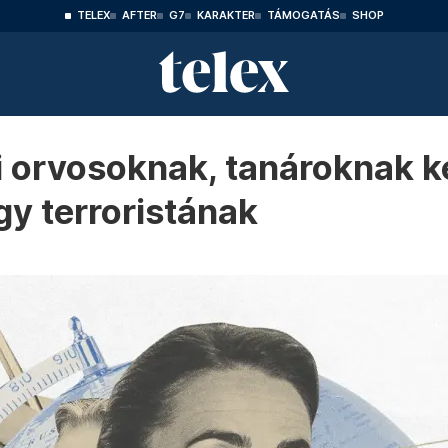
TELEX
AFTER
G7
KARAKTER
TÁMOGATÁS
SHOP
ki orvosoknak, tanároknak k
y terroristának