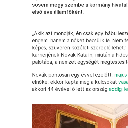
sosem megy szembe a kormány hivatalos á
első éve államfőként.
„Akik azt mondják, én csak egy bábu lesz
engem, hanem a nőket becsülik le. Nem fe
képes, szuverén közéleti szereplő lehet.
karrierjének Novák Katalin, miután a Fides
palotába, a nemzet egységét megtestesíte
Novák pontosan egy évvel ezelőtt,
május 
elnöke, ekkor kapta meg a kulcsokat
vasa
akkori 44 évével ő lett az ország
eddigi l