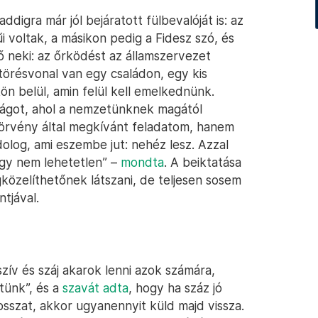
digra már jól bejáratott fülbevalóját is: az
voltak, a másikon pedig a Fidesz szó, és
ő neki: az őrködést az államszervezet
örésvonal van egy családon, egy kis
n belül, amin felül kell emelkednünk.
ságot, ahol a nemzetünknek magától
örvény által megkívánt feladatom, hanem
 dolog, ami eszembe jut: nehéz lesz. Azzal
gy nem lehetetlen” –
mondta
. A beiktatása
gközelíthetőnek látszani, de teljesen sosem
tjával.
szív és száj akarok lenni azok számára,
tünk”, és a
szavát adta
, hogy ha száz jó
rosszat, akkor ugyanennyit küld majd vissza.