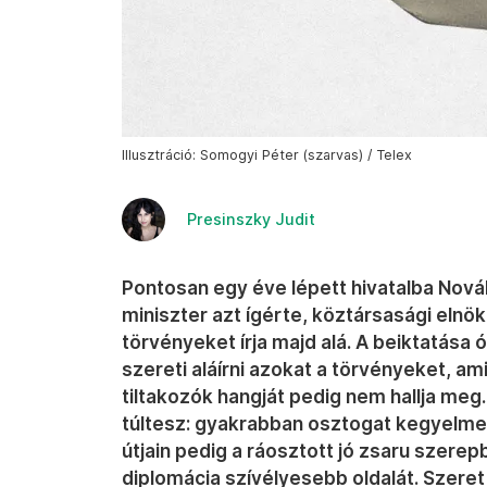
Illusztráció: Somogyi Péter (szarvas) / Telex
Presinszky Judit
Pontosan egy éve lépett hivatalba Novák
miniszter azt ígérte, köztársasági elnökk
törvényeket írja majd alá. A beiktatása ó
szereti aláírni azokat a törvényeket, 
tiltakozók hangját pedig nem hallja meg
túltesz: gyakrabban osztogat kegyelmet,
útjain pedig a ráosztott jó zsaru szer
diplomácia szívélyesebb oldalát. Szeret