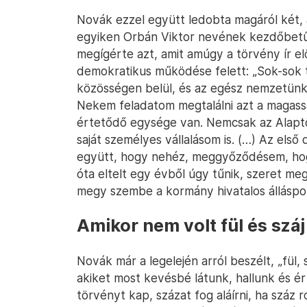
Novák ezzel együtt ledobta magáról két, ad
egyiken Orbán Viktor nevének kezdőbetűi 
megígérte azt, amit amúgy a törvény ír el
demokratikus működése felett: „Sok-sok t
közösségen belül, és az egész nemzetünkö
Nekem feladatom megtalálni azt a magas
értetődő egysége van. Nemcsak az Alapt
saját személyes vállalásom is. (…) Az első
együtt, hogy nehéz, meggyőződésem, ho
óta eltelt egy évből úgy tűnik, szeret me
megy szembe a kormány hivatalos álláspon
Amikor nem volt fül és száj
Novák már a legelején arról beszélt, „fül, 
akiket most kevésbé látunk, hallunk és ér
törvényt kap, százat fog aláírni, ha száz 