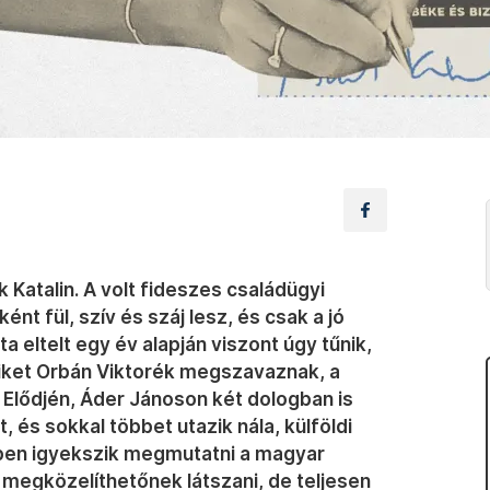
 Katalin. A volt fideszes családügyi
ént fül, szív és száj lesz, és csak a jó
ta eltelt egy év alapján viszont úgy tűnik,
amiket Orbán Viktorék megszavaznak, a
. Elődjén, Áder Jánoson két dologban is
 és sokkal többet utazik nála, külföldi
epben igyekszik megmutatni a magyar
 megközelíthetőnek látszani, de teljesen