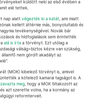
 törvényeket küldött neki az első évében a
mit elé tettek.
t nap alatt
végezték ki a katát
, ami miatt
ónak kellett áttérnie más, bonyolultabb és
lhagynia tevékenységével. Novák bár
akozások és hídfoglalások sem érintették
va
alá is írta
a törvényt. Ezt utólag a
dasági válság=biztos kézre van szükség,
 államfő nem gördít akadályt az
lé”.
át (MOK) kibelező törvényt is, amivel
ntették a kötelező kamarai tagságot is. A
szavazta meg
, hogy a MOK tiltakozott az
, és azt szerette volna, ha a kormány az
ségügyi reformterveit.