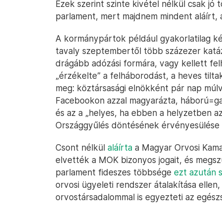
Ezek szerint szinte kivétel nélkül csak jó
parlament, mert majdnem mindent aláírt, a
A kormánypártok például gyakorlatilag ké
tavaly szeptembertől több százezer katáz
drágább adózási formára, vagy kellett fe
„érzékelte” a felháborodást, a heves tilt
meg: köztársasági elnökként pár nap múl
Facebookon azzal magyarázta, háború=gaz
és az a „helyes, ha ebben a helyzetben az
Országgyűlés döntésének érvényesülése e
Csont nélkül
aláírta
a Magyar Orvosi Kamar
elvették a MOK bizonyos jogait, és megszü
parlament fideszes többsége
ezt azután 
orvosi ügyeleti rendszer átalakítása ellen
orvostársadalommal is egyezteti az egész