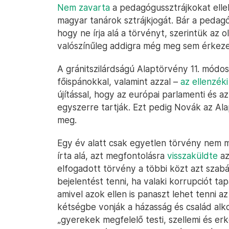
Nem zavarta
a pedagógussztrájkokat elleh
magyar tanárok sztrájkjogát. Bár a peda
hogy ne írja alá a törvényt, szerintük az
valószínűleg addigra még meg sem érkeze
A gránitszilárdságú Alaptörvény 11. módos
főispánokkal, valamint azzal –
az ellenzék
újítással, hogy az európai parlamenti és 
egyszerre tartják. Ezt pedig Novák az Ala
meg.
Egy év alatt csak egyetlen törvény nem m
írta alá, azt megfontolásra
visszaküldte
az
elfogadott törvény a többi közt azt sza
bejelentést tenni, ha valaki korrupciót tap
amivel azok ellen is panaszt lehet tenni a
kétségbe vonják a házasság és család alk
„gyerekek megfelelő testi, szellemi és er