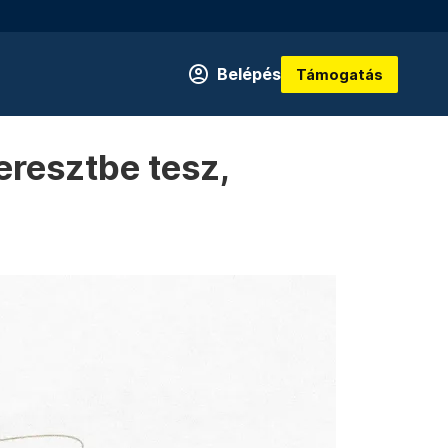
Belépés
Támogatás
eresztbe tesz,