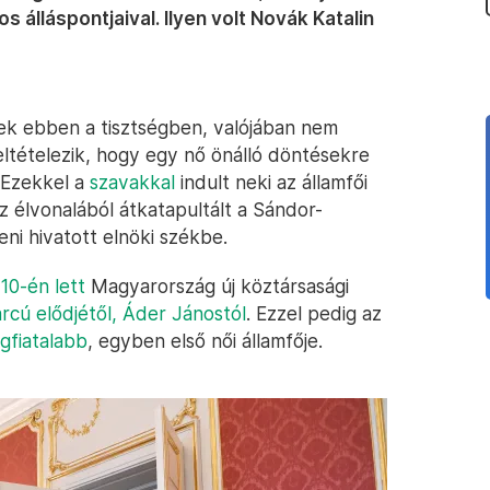
lláspontjaival. Ilyen volt Novák Katalin
ek ebben a tisztségben, valójában nem
ltételezik, hogy egy nő önálló döntésekre
” Ezekkel a
szavakkal
indult neki az államfői
z élvonalából átkatapultált a Sándor-
ni hivatott elnöki székbe.
10-én lett
Magyarország új köztársasági
rcú elődjétől, Áder Jánostól
. Ezzel pedig az
egfiatalabb
, egyben első női államfője.