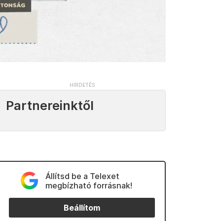
Partnereinktől
Állítsd be a Telexet
megbízható forrásnak!
Beállítom