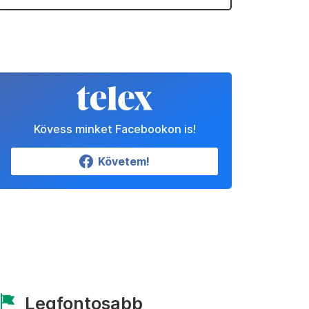
Kövess minket Facebookon is!
Követem!
Legfontosabb