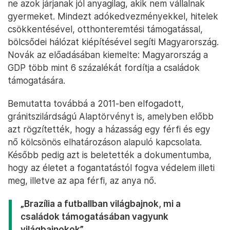
ne azok járjanak jól anyagilag, akik nem vállalnak
gyermeket. Mindezt adókedvezményekkel, hitelek
csökkentésével, otthonteremtési támogatással,
bölcsődei hálózat kiépítésével segíti Magyarország.
Novák az előadásában kiemelte: Magyarország a
GDP több mint 6 százalékát fordítja a családok
támogatására.
Bemutatta továbbá a 2011-ben elfogadott,
gránitszilárdságú Alaptörvényt is, amelyben előbb
azt rögzítették, hogy a házasság egy férfi és egy
nő kölcsönös elhatározáson alapuló kapcsolata.
Később pedig azt is beletették a dokumentumba,
hogy az életet a fogantatástól fogva védelem illeti
meg, illetve az apa férfi, az anya nő.
„Brazília a futballban világbajnok, mi a
családok támogatásában vagyunk
világbajnokok”