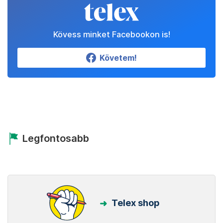
Kövess minket Facebookon is!
Követem!
Legfontosabb
Telex shop