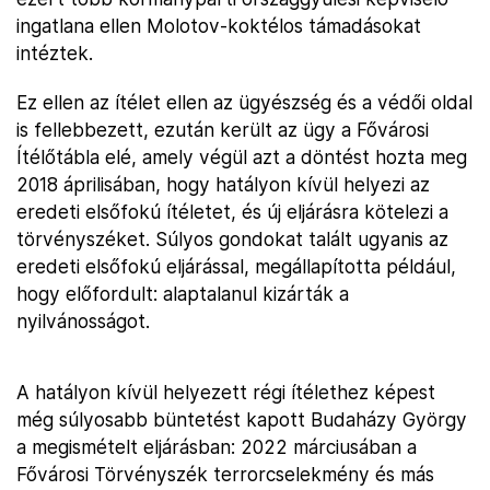
ingatlana ellen Molotov-koktélos támadásokat
intéztek.
Ez ellen az ítélet ellen az ügyészség és a védői oldal
is fellebbezett, ezután került az ügy a Fővárosi
Ítélőtábla elé, amely végül azt a döntést hozta meg
2018 áprilisában, hogy hatályon kívül helyezi az
eredeti elsőfokú ítéletet, és új eljárásra kötelezi a
törvényszéket. Súlyos gondokat talált ugyanis az
eredeti elsőfokú eljárással, megállapította például,
hogy előfordult: alaptalanul kizárták a
nyilvánosságot.
A hatályon kívül helyezett régi ítélethez képest
még súlyosabb büntetést kapott Budaházy György
a megismételt eljárásban: 2022 márciusában a
Fővárosi Törvényszék terrorcselekmény és más