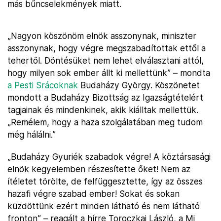
más bűncselekmények miatt.
„Nagyon köszönöm elnök asszonynak, miniszter
asszonynak, hogy végre megszabadítottak ettől a
tehertől. Döntésüket nem lehet elválasztani attól,
hogy milyen sok ember állt ki mellettünk” – mondta
a Pesti Srácoknak
Budaházy György. Köszönetet
mondott a Budaházy Bizottság az Igazságtételért
tagjainak és mindenkinek, akik kiálltak mellettük.
„Remélem, hogy a haza szolgálatában meg tudom
még hálálni.”
„Budaházy Gyuriék szabadok végre! A köztársasági
elnök kegyelemben részesítette őket! Nem az
ítéletet törölte, de felfüggesztette, így az összes
hazafi végre szabad ember! Sokat és sokan
küzdöttünk ezért minden látható és nem látható
fronton” – reagált a hírre Toroczkai László, a Mi