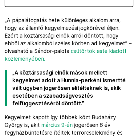
„A pápalátogatás hete különleges alkalom arra,
hogy az államfő kegyelmezési jogkörével éljen.
Ezért a köztársasági elnök arról döntött, hogy
ebből az alkalomból széles körben ad kegyelmet” –
olvasható a Sándor-palota
csütörtök este kiadott
közleményében.
„A köztársasági elnök mások mellett
kegyelmet adott a Hunnia-perként ismertté
vált ügyben jogerősen elítélteknek is, akik
esetében a szabadságvesztés
felfüggesztéséről döntött.”
Kegyelmet kapott így többek közt Budaházy
György is, akit
március 9-én
jogerősen 6 év
fegyházbüntetésre ítéltek terrorcselekmény és