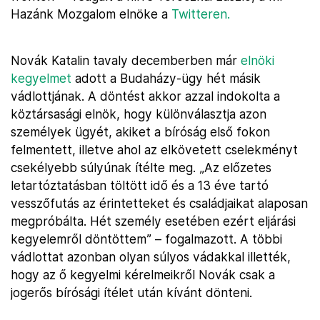
Hazánk Mozgalom elnöke a
Twitteren.
Novák Katalin tavaly decemberben már
elnöki
kegyelmet
adott a Budaházy-ügy hét másik
vádlottjának. A döntést akkor azzal indokolta a
köztársasági elnök, hogy különválasztja azon
személyek ügyét, akiket a bíróság első fokon
felmentett, illetve ahol az elkövetett cselekményt
csekélyebb súlyúnak ítélte meg. „Az előzetes
letartóztatásban töltött idő és a 13 éve tartó
vesszőfutás az érintetteket és családjaikat alaposan
megpróbálta. Hét személy esetében ezért eljárási
kegyelemről döntöttem” – fogalmazott. A többi
vádlottat azonban olyan súlyos vádakkal illették,
hogy az ő kegyelmi kérelmeikről Novák csak a
jogerős bírósági ítélet után kívánt dönteni.