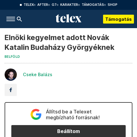
TELEX
AFTER
G7
KARAKTER
TÁMOGATÁS
SHOP
Támogatás
Elnöki kegyelmet adott Novák
Katalin Budaházy Györgyéknek
BELFÖLD
Cseke Balázs
Állítsd be a Telexet
megbízható forrásnak!
Beállítom