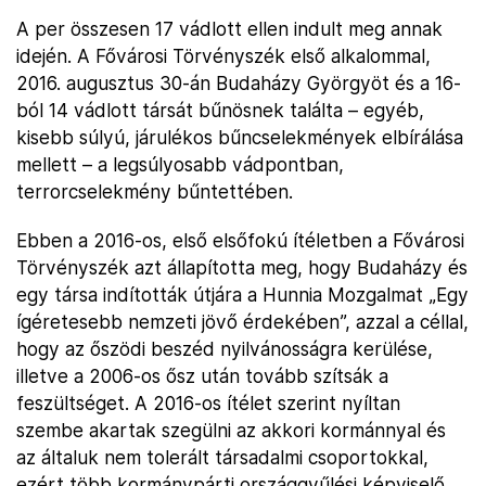
A per összesen 17 vádlott ellen indult meg annak
idején. A Fővárosi Törvényszék első alkalommal,
2016. augusztus 30-án Budaházy Györgyöt és a 16-
ból 14 vádlott társát bűnösnek találta – egyéb,
kisebb súlyú, járulékos bűncselekmények elbírálása
mellett – a legsúlyosabb vádpontban,
terrorcselekmény bűntettében.
Ebben a 2016-os, első elsőfokú ítéletben a Fővárosi
Törvényszék azt állapította meg, hogy Budaházy és
egy társa indították útjára a Hunnia Mozgalmat „Egy
ígéretesebb nemzeti jövő érdekében”, azzal a céllal,
hogy az őszödi beszéd nyilvánosságra kerülése,
illetve a 2006-os ősz után tovább szítsák a
feszültséget. A 2016-os ítélet szerint nyíltan
szembe akartak szegülni az akkori kormánnyal és
az általuk nem tolerált társadalmi csoportokkal,
ezért több kormánypárti országgyűlési képviselő