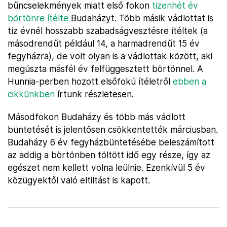
bűncselekmények miatt első fokon
tizenhét év
börtönre ítélte
Budaházyt. Több másik vádlottat is
tíz évnél hosszabb szabadságvesztésre ítéltek (a
másodrendűt például 14, a harmadrendűt 15 év
fegyházra), de volt olyan is a vádlottak között, aki
megúszta másfél év felfüggesztett börtönnel. A
Hunnia-perben hozott elsőfokú ítéletről
ebben a
cikkünkben
írtunk részletesen.
Másodfokon Budaházy és több más vádlott
büntetését is jelentősen csökkentették márciusban.
Budaházy 6 év fegyházbüntetésébe beleszámított
az addig a börtönben töltött idő egy része, így az
egészet nem kellett volna leülnie. Ezenkívül 5 év
közügyektől való eltiltást is kapott.