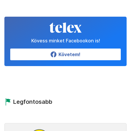
Kövess minket Facebookon is!
Követem!
Legfontosabb