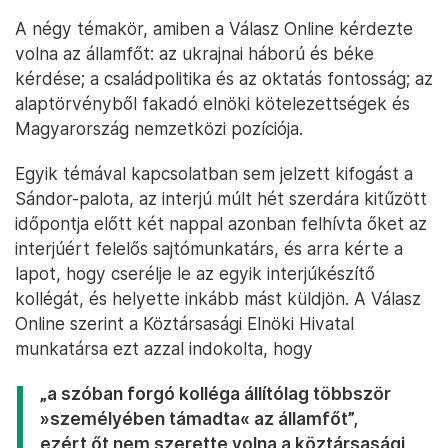
A négy témakör, amiben a Válasz Online kérdezte
volna az államfőt: az ukrajnai háború és béke
kérdése; a családpolitika és az oktatás fontosság; az
alaptörvényből fakadó elnöki kötelezettségek és
Magyarország nemzetközi pozíciója.
Egyik témával kapcsolatban sem jelzett kifogást a
Sándor-palota, az interjú múlt hét szerdára kitűzött
időpontja előtt két nappal azonban felhívta őket az
interjúért felelős sajtómunkatárs, és arra kérte a
lapot, hogy cserélje le az egyik interjúkészítő
kollégát, és helyette inkább mást küldjön. A Válasz
Online szerint a Köztársasági Elnöki Hivatal
munkatársa ezt azzal indokolta, hogy
„a szóban forgó kolléga állítólag többször
»személyében támadta« az államfőt”,
ezért őt nem szerette volna a köztársasági