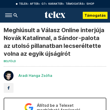
TELEX
AFTER
G7
KARAKTER
TÁMOGATÁS
SHOP
Támogatás
Meghiúsult a Válasz Online interjúja
Novák Katalinnal, a Sándor-palota
az utolsó pillanatban lecseréltette
volna az egyik újságírót
BELFÖLD
Aradi Hanga Zsófia
Állítsd be a Telexet