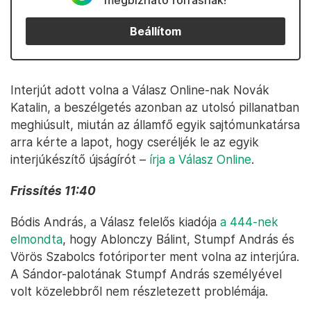
megbízható forrásnak!
Beállítom
Interjút adott volna a Válasz Online-nak Novák
Katalin, a beszélgetés azonban az utolsó pillanatban
meghiúsult, miután az államfő egyik sajtómunkatársa
arra kérte a lapot, hogy cseréljék le az egyik
interjúkészítő újságírót –
írja a Válasz Online
.
Frissítés 11:40
Bódis András, a Válasz felelős kiadója
a 444-nek
elmondta
, hogy Ablonczy Bálint, Stumpf András és
Vörös Szabolcs fotóriporter ment volna az interjúra.
A Sándor-palotának Stumpf András személyével
volt közelebbről nem részletezett problémája.