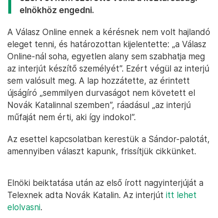
elnökhöz engedni.
A Válasz Online ennek a kérésnek nem volt hajlandó
eleget tenni, és határozottan kijelentette: „a Válasz
Online-nál soha, egyetlen alany sem szabhatja meg
az interjút készítő személyét”. Ezért végül az interjú
sem valósult meg. A lap hozzátette, az érintett
újságíró „semmilyen durvaságot nem követett el
Novák Katalinnal szemben”, ráadásul „az interjú
műfaját nem érti, aki így indokol”.
Az esettel kapcsolatban kerestük a Sándor-palotát,
amennyiben választ kapunk, frissítjük cikkünket.
Elnöki beiktatása után az első írott nagyinterjúját a
Telexnek adta Novák Katalin. Az interjút
itt lehet
elolvasni
.