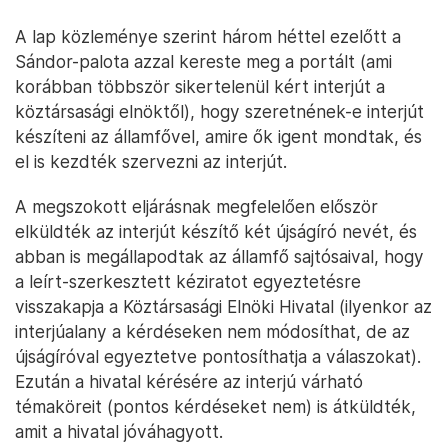
A lap közleménye szerint három héttel ezelőtt a
Sándor-palota azzal kereste meg a portált (ami
korábban többször sikertelenül kért interjút a
köztársasági elnöktől), hogy szeretnének-e interjút
készíteni az államfővel, amire ők igent mondtak, és
el is kezdték szervezni az interjút.
A megszokott eljárásnak megfelelően először
elküldték az interjút készítő két újságíró nevét, és
abban is megállapodtak az államfő sajtósaival, hogy
a leírt-szerkesztett kéziratot egyeztetésre
visszakapja a Köztársasági Elnöki Hivatal (ilyenkor az
interjúalany a kérdéseken nem módosíthat, de az
újságíróval egyeztetve pontosíthatja a válaszokat).
Ezután a hivatal kérésére az interjú várható
témaköreit (pontos kérdéseket nem) is átküldték,
amit a hivatal jóváhagyott.