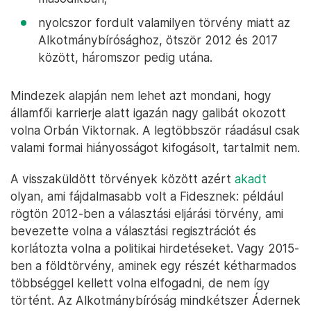
nyolcszor fordult valamilyen törvény miatt az
Alkotmánybírósághoz, ötször 2012 és 2017
között, háromszor pedig utána.
Mindezek alapján nem lehet azt mondani, hogy
államfői karrierje alatt igazán nagy galibát okozott
volna Orbán Viktornak. A legtöbbször ráadásul csak
valami formai hiányosságot kifogásolt, tartalmit nem.
A visszaküldött törvények között azért
akadt
olyan, ami fájdalmasabb volt a Fidesznek: például
rögtön 2012-ben a választási eljárási törvény, ami
bevezette volna a választási regisztrációt és
korlátozta volna a politikai hirdetéseket. Vagy 2015-
ben a földtörvény, aminek egy részét kétharmados
többséggel kellett volna elfogadni, de nem így
történt. Az Alkotmánybíróság mindkétszer Ádernek