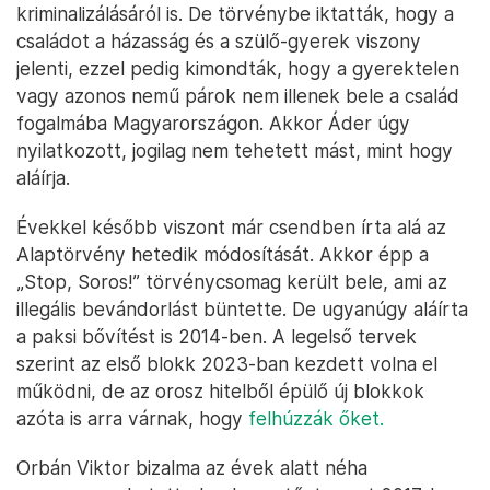
kriminalizálásáról is. De törvénybe iktatták, hogy a
családot a házasság és a szülő-gyerek viszony
jelenti, ezzel pedig kimondták, hogy a gyerektelen
vagy azonos nemű párok nem illenek bele a család
fogalmába Magyarországon. Akkor Áder úgy
nyilatkozott, jogilag nem tehetett mást, mint hogy
aláírja.
Évekkel később viszont már csendben írta alá az
Alaptörvény hetedik módosítását. Akkor épp a
„Stop, Soros!” törvénycsomag került bele, ami az
illegális bevándorlást büntette. De ugyanúgy aláírta
a paksi bővítést is 2014-ben. A legelső tervek
szerint az első blokk 2023-ban kezdett volna el
működni, de az orosz hitelből épülő új blokkok
azóta is arra várnak, hogy
felhúzzák őket.
Orbán Viktor bizalma az évek alatt néha