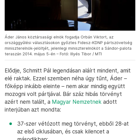
Áder János köztársasági elnök fogadja Orbán Viktort, az
országgyűlési választásokon győztes Fidesz-KDNP pártszövetség
miniszterelnök-jelöltjét, jelenlegi miniszterelnököt a Sándor-palota
teraszán 2014. május 5-én – Fotó: Illyés Tibor / MTI
Elődje, Schmitt Pál legendásan aláírt mindent, amit
elé raktak. Ezzel szemben néha úgy tűnt, Áder –
főképp inkább eleinte – nem akar mindig együtt
mozogni volt pártjával. Bár száz hibás törvényt
azért nem talált, a
Magyar Nemzetnek
adott
interjúban azt mondta:
37-szer vétózott meg törvényt, ebből 28-at
az első ciklusában, és csak kilencet a
másodikban;