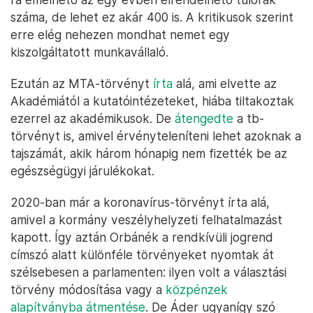
száma, de lehet ez akár 400 is. A kritikusok szerint
erre elég nehezen mondhat nemet egy
kiszolgáltatott munkavállaló.
Ezután az MTA-törvényt
írta
alá, ami elvette az
Akadémiától a kutatóintézeteket, hiába tiltakoztak
ezerrel az akadémikusok. De
átengedte
a tb-
törvényt is, amivel érvényteleníteni lehet azoknak a
tajszámát, akik három hónapig nem fizették be az
egészségügyi járulékokat.
2020-ban már a koronavírus-törvényt írta alá,
amivel a kormány veszélyhelyzeti felhatalmazást
kapott. Így aztán Orbánék a rendkívüli jogrend
címszó alatt különféle törvényeket nyomtak át
szélsebesen a parlamenten: ilyen volt a választási
törvény módosítása vagy a
közpénzek
alapítványba átmentése
. De Áder ugyanígy szó