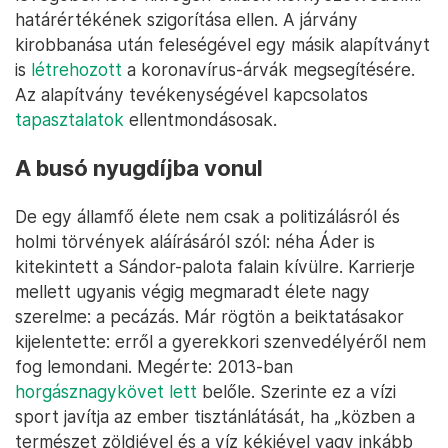
határértékének szigorítása ellen. A járvány
kirobbanása után feleségével egy másik alapítványt
is
létrehozott
a koronavírus-árvák megsegítésére.
Az alapítvány tevékenységével kapcsolatos
tapasztalatok
ellentmondásosak.
A busó nyugdíjba vonul
De egy államfő élete nem csak a politizálásról és
holmi törvények aláírásáról szól: néha Áder is
kitekintett a Sándor-palota falain kívülre. Karrierje
mellett ugyanis végig megmaradt élete nagy
szerelme: a pecázás. Már rögtön a beiktatásakor
kijelentette: erről a gyerekkori szenvedélyéről nem
fog lemondani. Megérte: 2013-ban
horgásznagykövet lett
belőle. Szerinte ez a vízi
sport javítja az ember tisztánlátását, ha „közben a
természet zöldjével és a víz kékjével vagy inkább