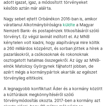
adott igazat, igaz, a módosított törvényeket
később aztán már aláírta.
Nagy sebet ejtett Orbánékon 2016-ban is, amikor
váratlanul Alkotmánybíróságra
küldte
a Magyar
Nemzeti Bank- és postapénzek titkosításáról szóló
törvényt. Ez végül lavinát indított el. Az MNB
kénytelen volt kiadni, hogy alapítványai mire költik
a 260 milliárdos közpénzt, és sorban jöttek a hírek a
pazarlásokról, a csókosoknak és rokonoknak
osztogatott hatalmas összegekről. Az ügy az MNB-
elnök Matolcsy Györgynek fájhatott jobban, de
azért mégis a kormánypártok akarták az egészet
törvényileg eltitkolni.
A legnagyobb konfliktust Áder és a kormány között
a kútfúrások megkönnyítéséről szóló
törvénymódosítás okozta. 2017-ben a kormány azt