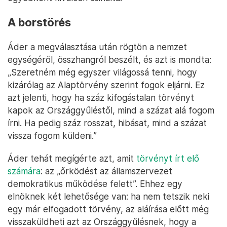
A borstörés
Áder a megválasztása után rögtön a nemzet
egységéről, összhangról beszélt, és azt is mondta:
„Szeretném még egyszer világossá tenni, hogy
kizárólag az Alaptörvény szerint fogok eljárni. Ez
azt jelenti, hogy ha száz kifogástalan törvényt
kapok az Országgyűléstől, mind a százat alá fogom
írni. Ha pedig száz rosszat, hibásat, mind a százat
vissza fogom küldeni.”
Áder tehát megígérte azt, amit
törvényt írt elő
számára
: az „őrködést az államszervezet
demokratikus működése felett”. Ehhez egy
elnöknek két lehetősége van: ha nem tetszik neki
egy már elfogadott törvény, az aláírása előtt még
visszaküldheti azt az Országgyűlésnek, hogy a