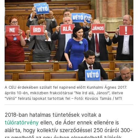
A CEU érdekében szólalt fel napirend előtt Kunhalmi Ágnes 2017.
április 10-én, miközben frakciótársai "Ne írd alá, János!", illetve
"Vétó" feliratú lapokat tartottak fel – Fotó: Kovács Tamás / MTI
2018-ban hatalmas tüntetések voltak a
túlóratörvény
ellen, de Áder ennek ellenére is
aláírta, hogy kollektív szerződéssel 250 óráról 300-
ra emelhető az egy évben elrendelhető túlórák