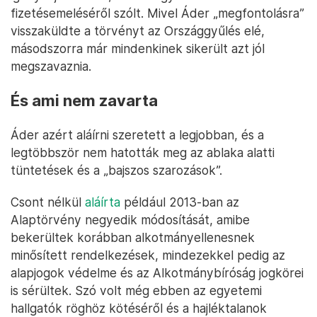
fizetésemeléséről szólt. Mivel Áder „megfontolásra”
visszaküldte a törvényt az Országgyűlés elé,
másodszorra már mindenkinek sikerült azt jól
megszavaznia.
És ami nem zavarta
Áder azért aláírni szeretett a legjobban, és a
legtöbbször nem hatották meg az ablaka alatti
tüntetések és a „bajszos szarozások”.
Csont nélkül
aláírta
például 2013-ban az
Alaptörvény negyedik módosítását, amibe
bekerültek korábban alkotmányellenesnek
minősített rendelkezések, mindezekkel pedig az
alapjogok védelme és az Alkotmánybíróság jogkörei
is sérültek. Szó volt még ebben az egyetemi
hallgatók röghöz kötéséről és a hajléktalanok