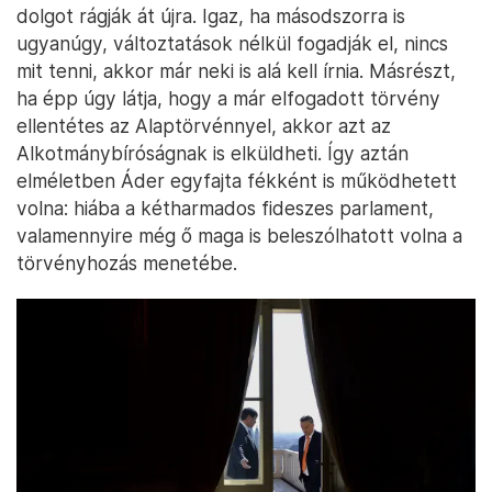
dolgot rágják át újra. Igaz, ha másodszorra is
ugyanúgy, változtatások nélkül fogadják el, nincs
mit tenni, akkor már neki is alá kell írnia. Másrészt,
ha épp úgy látja, hogy a már elfogadott törvény
ellentétes az Alaptörvénnyel, akkor azt az
Alkotmánybíróságnak is elküldheti. Így aztán
elméletben Áder egyfajta fékként is működhetett
volna: hiába a kétharmados fideszes parlament,
valamennyire még ő maga is beleszólhatott volna a
törvényhozás menetébe.