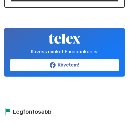
Kövess minket Facebookon is!
Követem!
Legfontosabb