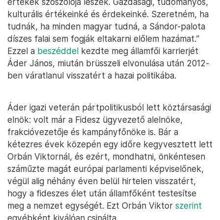
értékek szószólója leszek. Gazdasági, tudományos,
kulturális értékeinké és érdekeinké. Szeretném, ha
tudnák, ha minden magyar tudná, a Sándor-palota
díszes falai sem fogják eltakarni előlem hazámat.”
Ezzel a
beszéddel
kezdte meg államfői karrierjét
Áder János, miután brüsszeli elvonulása után 2012-
ben váratlanul visszatért a hazai politikába.
Áder igazi veterán pártpolitikusból lett köztársasági
elnök: volt már a Fidesz ügyvezető alelnöke,
frakcióvezetője és kampányfőnöke is. Bár a
kétezres évek közepén egy időre kegyvesztett lett
Orbán Viktornál, és ezért, mondhatni, önkéntesen
száműzte magát európai parlamenti képviselőnek,
végül alig néhány éven belül hirtelen visszatért,
hogy a fideszes élet után államfőként testesítse
meg a nemzet egységét. Ezt Orbán Viktor
szerint
egyébként kiválóan csinálta.