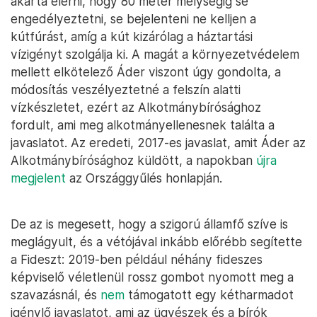
akarta elérni, hogy 80 méter mélységig se
engedélyeztetni, se bejelenteni ne kelljen a
kútfúrást, amíg a kút kizárólag a háztartási
vízigényt szolgálja ki. A magát a környezetvédelem
mellett elkötelező Áder viszont úgy gondolta, a
módosítás veszélyeztetné a felszín alatti
vízkészletet, ezért az Alkotmánybírósághoz
fordult, ami meg alkotmányellenesnek találta a
javaslatot. Az eredeti, 2017-es javaslat, amit Áder az
Alkotmánybírósághoz küldött, a napokban
újra
megjelent
az Országgyűlés honlapján.
De az is megesett, hogy a szigorú államfő szíve is
meglágyult, és a vétójával inkább előrébb segítette
a Fideszt: 2019-ben például néhány fideszes
képviselő véletlenül rossz gombot nyomott meg a
szavazásnál, és
nem
támogatott egy kétharmadot
igénylő javaslatot, ami az ügyészek és a bírók