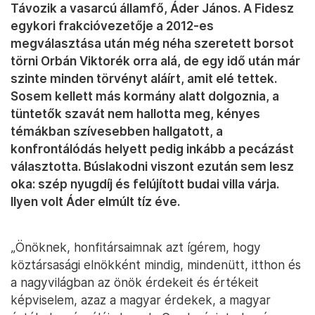
Távozik a vasarcú államfő, Áder János. A Fidesz
egykori frakcióvezetője a 2012-es
megválasztása után még néha szeretett borsot
törni Orbán Viktorék orra alá, de egy idő után már
szinte minden törvényt aláírt, amit elé tettek.
Sosem kellett más kormány alatt dolgoznia, a
tüntetők szavát nem hallotta meg, kényes
témákban szívesebben hallgatott, a
konfrontálódás helyett pedig inkább a pecázást
választotta. Búslakodni viszont ezután sem lesz
oka: szép nyugdíj és felújított budai villa várja.
Ilyen volt Áder elmúlt tíz éve.
„Önöknek, honfitársaimnak azt ígérem, hogy
köztársasági elnökként mindig, mindenütt, itthon és
a nagyvilágban az önök érdekeit és értékeit
képviselem, azaz a magyar érdekek, a magyar