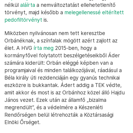
nélkül
aláírta
a nemváltoztatást ellehetetlenítő
törvényt, majd később a
melegellenessé eltérített
pedofiltörvényt
is.
Miközben nyilvánosan nem tett keresztbe
Orbánéknak, a színfalak mögött azért zajlott az
élet. A HVG
írta meg
2015-ben, hogy a
kormányfővel folytatott beszélgetéseikből Áder
számára kiderült: Orbán eléggé képben van a
programjaival és minden találkozójával, ráadásul a
Béla király úti rezidenciáján egy gyanús technikai
eszközre is bukkantak. Ádert addig a TEK védte,
amit akkor és most is az Orbánhoz közel álló Hajdu
János vezet. Ezek után az államfő „bizalma
megrendült”, és a védelmére a Készenléti
Rendőrségen belül létrehozták a Köztársasági
Elnöki Őrséget.