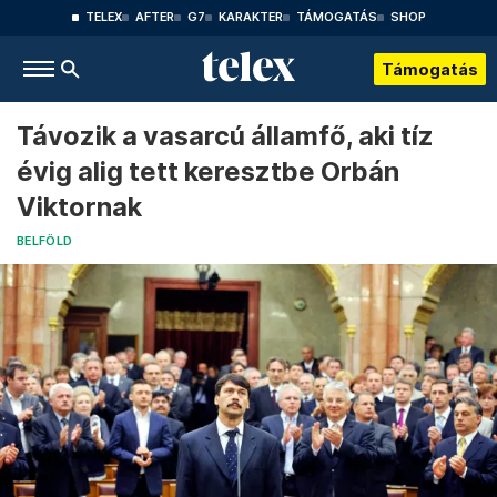
TELEX
AFTER
G7
KARAKTER
TÁMOGATÁS
SHOP
Támogatás
Távozik a vasarcú államfő, aki tíz
évig alig tett keresztbe Orbán
Viktornak
BELFÖLD