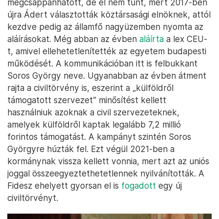
megcsappanhatott, de el nem tűnt, mert 2017-ben
újra Ádert választották köztársasági elnöknek, attól
kezdve pedig az államfő nagyüzemben nyomta az
aláírásokat. Még abban az évben
aláírta
a lex CEU-
t, amivel ellehetetlenítették az egyetem budapesti
működését. A kommunikációban itt is felbukkant
Soros György neve. Ugyanabban az évben átment
rajta a civiltörvény is, eszerint a „külföldről
támogatott szervezet” minősítést kellett
használniuk azoknak a civil szervezeteknek,
amelyek külföldről kaptak legalább 7,2 millió
forintos támogatást. A kampányt szintén Soros
Györgyre húzták fel. Ezt végül 2021-ben a
kormánynak vissza kellett vonnia, mert azt az uniós
joggal összeegyeztethetetlennek nyilvánították. A
Fidesz ehelyett gyorsan el is
fogadott
egy új
civiltörvényt.