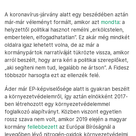
A koronavírus-járvány alatt egy beszédében aztán
már-már véleményt formált, amikor azt
mondta
: a
helyzettől politikai hasznot remélni „erkölcstelen,
embertelen, elfogadhatatlan”. Ez akár még mindkét
oldalra igaz lehetett volna, de az már a
kormánypártok narratíváját tükrözte vissza, amikor
arról beszélt, hogy arra kéri a politikai szereplőket,
„aki segíteni nem tud, legalább ne ártson”. A Fidesz
többször harsogta ezt az ellenzék felé.
Áder már EP-képviselősége alatt is gyakran beszélt
a környezetvédelemről, így aztán elnökként 2017-
ben létrehozott egy környezetvédelemmel
foglalkozó alapítványt. Közben viszont egyetlen
rossz szava nem volt, amikor 2019 elején a magyar
kormány
fellebbezett
az Európai Bíróságnál a
levegőben lévő nitrogén-oxidok környezetvédelmi