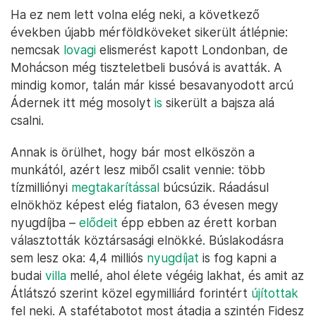
Ha ez nem lett volna elég neki, a következő
években újabb mérföldköveket sikerült átlépnie:
nemcsak
lovagi
elismerést kapott Londonban, de
Mohácson még tiszteletbeli busóvá is avatták. A
mindig komor, talán már kissé besavanyodott arcú
Ádernek itt még mosolyt
is
sikerült a bajsza alá
csalni.
Annak is örülhet, hogy bár most elköszön a
munkától, azért lesz miből csalit vennie: több
tízmilliónyi
megtakarítással
búcsúzik. Ráadásul
elnökhöz képest elég fiatalon, 63 évesen megy
nyugdíjba –
elődeit
épp ebben az érett korban
választották köztársasági elnökké. Búslakodásra
sem lesz oka: 4,4 milliós
nyugdíjat
is fog kapni a
budai
villa
mellé, ahol élete végéig lakhat, és amit az
Átlátszó szerint közel egymilliárd forintért
újítottak
fel neki. A stafétabotot most átadja a szintén Fidesz