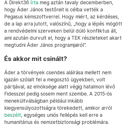
A Direkt36
írta
meg aztán tavaly decemberben,
hogy Áder János testőreit is célba vették a
Pegasus kémszoftverrel. Hogy miért, az kérdéses,
de a lap arra jutott, valószínű, „hogy a lépés mögött
a rendvédelmi szerveken belül dúló konfliktus áll,
ami azután durvult el, hogy a TEK részleteket akart
megtudni Áder János programjairól”.
És akkor mit csinált?
Áder a törvények csendes aláírása mellett nem
igazán szólalt fel a megosztó ügyekben, volt
pártjával, az elnöksége alatt végig hatalmon lévő
Fidesszel pedig sosem ment szembe. A 2015-ös
menekültválságban például inkább
kiegyensúlyozottságra törekedett, amikor arról
beszélt
, egységes uniós fellépés kell erre a
humanitárius és nemzetbiztonsági problémára.