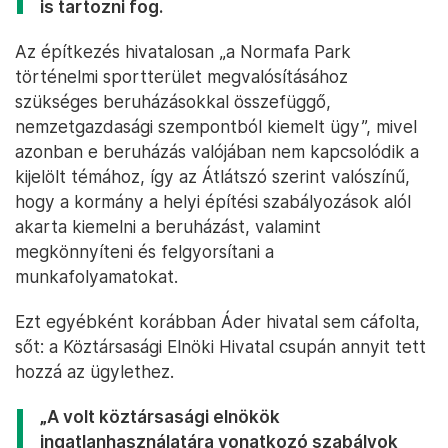
is tartozni fog.
Az építkezés hivatalosan „a Normafa Park
történelmi sportterület megvalósításához
szükséges beruházásokkal összefüggő,
nemzetgazdasági szempontból kiemelt ügy”, mivel
azonban e beruházás valójában nem kapcsolódik a
kijelölt témához, így az Átlátszó szerint valószínű,
hogy a kormány a helyi építési szabályozások alól
akarta kiemelni a beruházást, valamint
megkönnyíteni és felgyorsítani a
munkafolyamatokat.
Ezt egyébként korábban Áder hivatal sem cáfolta,
sőt: a Köztársasági Elnöki Hivatal csupán annyit tett
hozzá az ügylethez.
„A volt köztársasági elnökök
ingatlanhasználatára vonatkozó szabályok