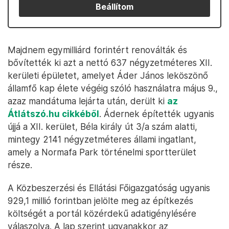
Beállítom
Majdnem egymilliárd forintért renoválták és
bővítették ki azt a nettó 637 négyzetméteres XII.
kerületi épületet, amelyet Áder János leköszönő
államfő kap élete végéig szóló használatra május 9.,
azaz mandátuma lejárta után, derült ki
az
Átlátszó.hu cikkéből
. Ádernek építették ugyanis
újjá a XII. kerület, Béla király út 3/a szám alatti,
mintegy 2141 négyzetméteres állami ingatlant,
amely a Normafa Park történelmi sportterület
része.
A Közbeszerzési és Ellátási Főigazgatóság ugyanis
929,1 millió forintban jelölte meg az építkezés
költségét a portál közérdekű adatigénylésére
válaszolva. A lap szerint ugyanakkor az