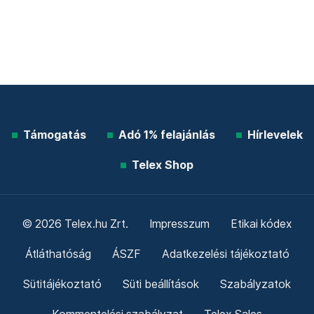
Támogatás
Adó 1% felajánlás
Hírlevelek
Telex Shop
© 2026 Telex.hu Zrt.
Impresszum
Etikai kódex
Átláthatóság
ÁSZF
Adatkezelési tájékoztató
Sütitájékoztató
Süti beállítások
Szabályzatok