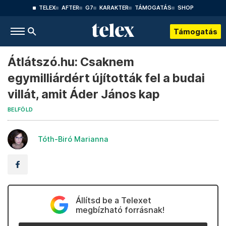
TELEX
AFTER
G7
KARAKTER
TÁMOGATÁS
SHOP
Támogatás
Átlátszó.hu: Csaknem
egymilliárdért újították fel a budai
villát, amit Áder János kap
BELFÖLD
Tóth-Biró Marianna
Állítsd be a Telexet
megbízható forrásnak!