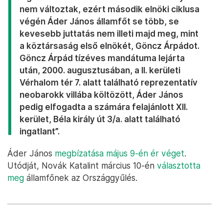
nem változtak, ezért második elnöki ciklusa
végén Áder János államfőt se több, se
kevesebb juttatás nem illeti majd meg, mint
a köztársaság első elnökét, Göncz Árpádot.
Göncz Árpád tízéves mandátuma lejárta
után, 2000. augusztusában, a II. kerületi
Vérhalom tér 7. alatt található reprezentatív
neobarokk villába költözött, Áder János
pedig elfogadta a számára felajánlott XII.
kerület, Béla király út 3/a. alatt található
ingatlant”.
Áder János
megbízatása május 9-én ér véget
.
Utódját, Novák Katalint március 10-én
választotta
meg
államfőnek az Országgyűlés.