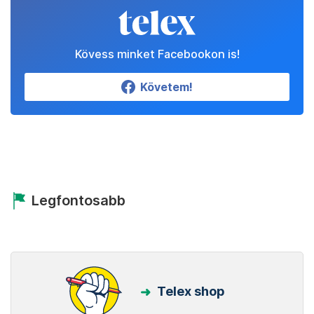
Kövess minket Facebookon is!
Követem!
Legfontosabb
Telex shop