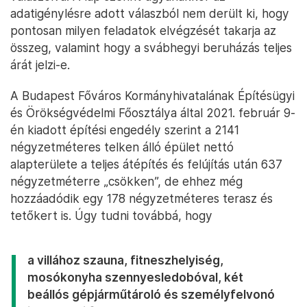
adatigénylésre adott válaszból nem derült ki, hogy
pontosan milyen feladatok elvégzését takarja az
összeg, valamint hogy a svábhegyi beruházás teljes
árát jelzi-e.
A Budapest Főváros Kormányhivatalának Építésügyi
és Örökségvédelmi Főosztálya által 2021. február 9-
én kiadott építési engedély szerint a 2141
négyzetméteres telken álló épület nettó
alapterülete a teljes átépítés és felújítás után 637
négyzetméterre „csökken”, de ehhez még
hozzáadódik egy 178 négyzetméteres terasz és
tetőkert is. Úgy tudni továbbá, hogy
a villához szauna, fitneszhelyiség,
mosókonyha szennyesledobóval, két
beállós gépjárműtároló és személyfelvonó