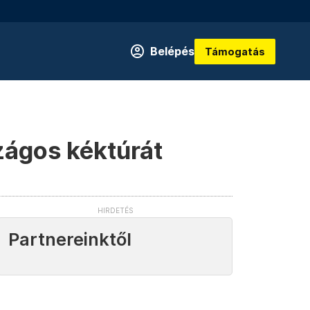
Belépés
Támogatás
szágos kéktúrát
Partnereinktől