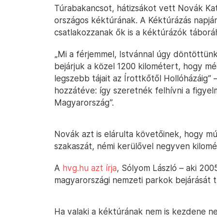
Túrabakancsot, hátizsákot vett Novák Kat
országos kéktúrának. A Kéktúrázás napján
csatlakozzanak ők is a kéktúrázók táborá
„Mi a férjemmel, Istvánnal úgy döntöttün
bejárjuk a közel 1200 kilométert, hogy 
legszebb tájait az Írottkőtől Hollóházáig”
hozzátéve: így szeretnék felhívni a figye
Magyarország”.
Novák azt is elárulta követőinek, hogy mú
szakaszát, némi kerülővel negyven kilomét
A
hvg.hu azt írja
, Sólyom László – aki 200
magyarországi nemzeti parkok bejárását t
Ha valaki a kéktúrának nem is kezdene 