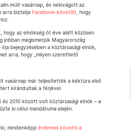
alin múlt vasárnap, és nekivágott az
 arra biztatja
Facebook-követőit
, hogy
hoz.
k, hogy az elnökség öt éve alatt közösen
még jobban megismerjük Magyarország
 – írja bejegyzésében a köztársasági elnök,
lmet arra, hogy „milyen szerethető
lt vasárnap már teljesítették a kéktúra első
ert kirándultak a férjével.
5 és 2010 között volt köztársasági elnök – a
űzte ki célul mandátuma elején.
neki, mindenképp
érdemes követni a