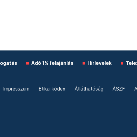
ogatás
Adó 1% felajánlás
Hírlevelek
Tele
Impresszum
Etikai kódex
Átláthatóság
ÁSZF
A
Süti beállítások
Szabályzatok
Kommentelési szabály