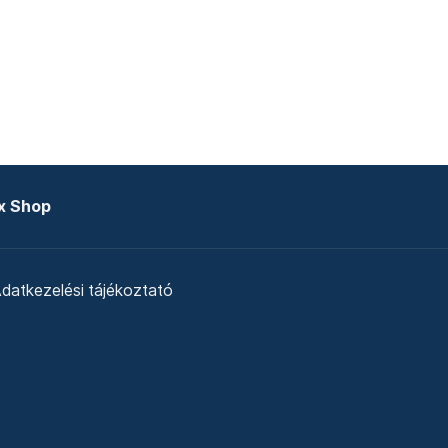
x Shop
datkezelési tájékoztató
zat
Telex Sales