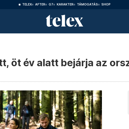
TELEX
AFTER
G7
KARAKTER
TÁMOGATÁS
SHOP
t, öt év alatt bejárja az or