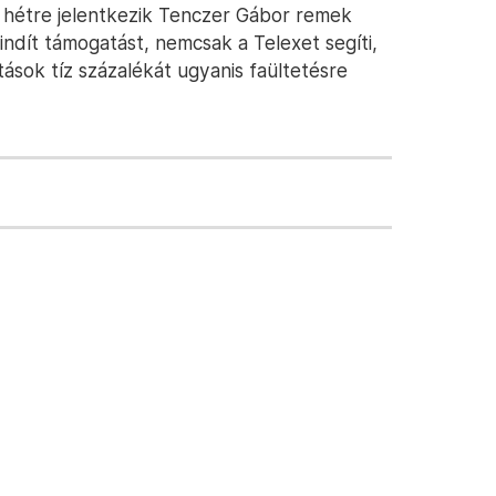
l hétre jelentkezik Tenczer Gábor remek
 indít támogatást, nemcsak a Telexet segíti,
ások tíz százalékát ugyanis faültetésre