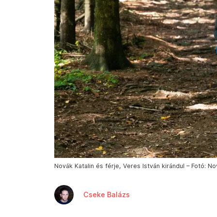
Novák Katalin és férje, Veres István kirándul – Fotó: N
Cseke Balázs