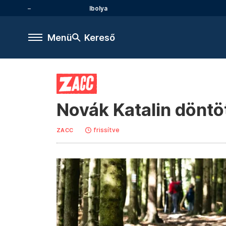
Ibolya
Menü
Kereső
Novák Katalin döntöt
frissítve
ZACC