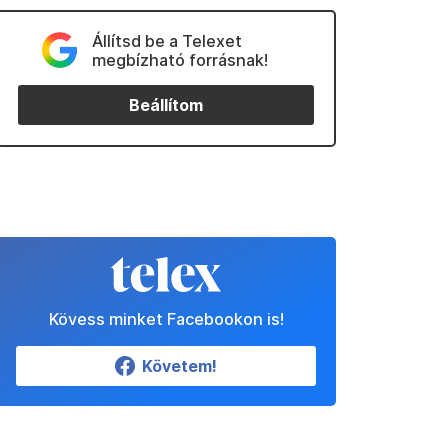
Állítsd be a Telexet
megbízható forrásnak!
Beállítom
Kövess minket Facebookon is!
Követem!