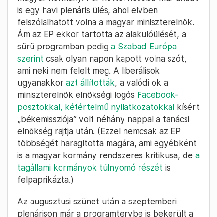
Ilaria Salis a szélsőbaloldali GUE/NGL 2024. október 8-i
sajtótájékoztatóján – Fotó: Laurie Dieffembacq / Európai
Parlament / Európai Unió
2024. October 9. –
Márton Balázs
08:56
Harmadik nekifutásra csak összejött
Július 1-én vette át a soros elnökséget a
magyar kormány. Pár héttel később már akadt
is egy havi plenáris ülés, ahol elvben
felszólalhatott volna a magyar miniszterelnök.
Ám az EP ekkor tartotta az alakulóülését, a
sűrű programban pedig
a Szabad Európa
szerint
csak olyan napon kapott volna szót,
ami neki nem felelt meg. A liberálisok
ugyanakkor
azt állították
, a valódi ok a
miniszterelnök elnökségi logós
Facebook-