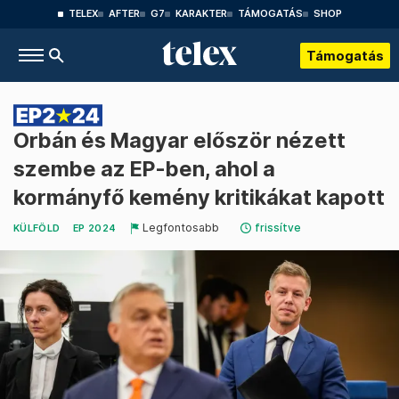
TELEX
AFTER
G7
KARAKTER
TÁMOGATÁS
SHOP
Támogatás
Orbán és Magyar először nézett
szembe az EP-ben, ahol a
kormányfő kemény kritikákat kapott
Legfontosabb
frissítve
KÜLFÖLD
EP 2024