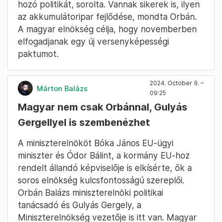
hozó politikát, sorolta. Vannak sikerek is, ilyen
az akkumulátoripar fejlődése, mondta Orbán.
A magyar elnökség célja, hogy novemberben
elfogadjanak egy új versenyképességi
paktumot.
2024. October 9. –
Márton Balázs
09:25
Magyar nem csak Orbánnal, Gulyás
Gergellyel is szembenézhet
A miniszterelnököt Bóka János EU-ügyi
miniszter és Ódor Bálint, a kormány EU-hoz
rendelt állandó képviselője is elkísérte, ők a
soros elnökség kulcsfontosságú szereplői.
Orbán Balázs miniszterelnöki politikai
tanácsadó és Gulyás Gergely, a
Miniszterelnökség vezetője is itt van. Magyar