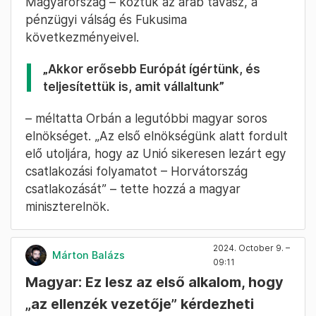
Magyarország – köztük az arab tavasz, a
pénzügyi válság és Fukusima
következményeivel.
„Akkor erősebb Európát ígértünk, és
teljesítettük is, amit vállaltunk”
– méltatta Orbán a legutóbbi magyar soros
elnökséget. „Az első elnökségünk alatt fordult
elő utoljára, hogy az Unió sikeresen lezárt egy
csatlakozási folyamatot – Horvátország
csatlakozását” – tette hozzá a magyar
miniszterelnök.
2024. October 9. –
Márton Balázs
09:11
Magyar: Ez lesz az első alkalom, hogy
„az ellenzék vezetője” kérdezheti