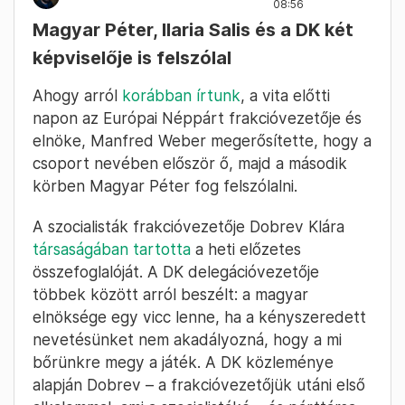
08:56
Magyar Péter, Ilaria Salis és a DK két
képviselője is felszólal
Ahogy arról
korábban írtunk
, a vita előtti
napon az Európai Néppárt frakcióvezetője és
elnöke, Manfred Weber megerősítette, hogy a
csoport nevében először ő, majd a második
körben Magyar Péter fog felszólalni.
A szocialisták frakcióvezetője Dobrev Klára
társaságában tartotta
a heti előzetes
összefoglalóját. A DK delegációvezetője
többek között arról beszélt: a magyar
elnöksége egy vicc lenne, ha a kényszeredett
nevetésünket nem akadályozná, hogy a mi
bőrünkre megy a játék. A DK közleménye
alapján Dobrev – a frakcióvezetőjük utáni első