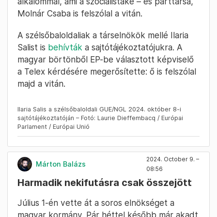
alkalommal, ami a szocialistáké – és párttársa,
Molnár Csaba is felszólal a vitán.
A szélsőbaloldaliak a társelnökök mellé Ilaria
Salist is
behívták
a sajtótájékoztatójukra. A
magyar börtönből EP-be választott képviselő
a Telex kérdésére megerősítette: ő is felszólal
majd a vitán.