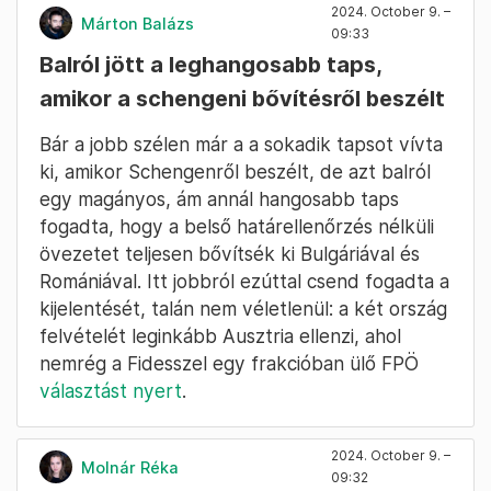
2024. October 9. –
Márton Balázs
09:33
Balról jött a leghangosabb taps,
amikor a schengeni bővítésről beszélt
Bár a jobb szélen már a a sokadik tapsot vívta
ki, amikor Schengenről beszélt, de azt balról
egy magányos, ám annál hangosabb taps
fogadta, hogy a belső határellenőrzés nélküli
övezetet teljesen bővítsék ki Bulgáriával és
Romániával. Itt jobbról ezúttal csend fogadta a
kijelentését, talán nem véletlenül: a két ország
felvételét leginkább Ausztria ellenzi, ahol
nemrég a Fidesszel egy frakcióban ülő FPÖ
választást nyert
.
2024. October 9. –
Molnár Réka
09:32