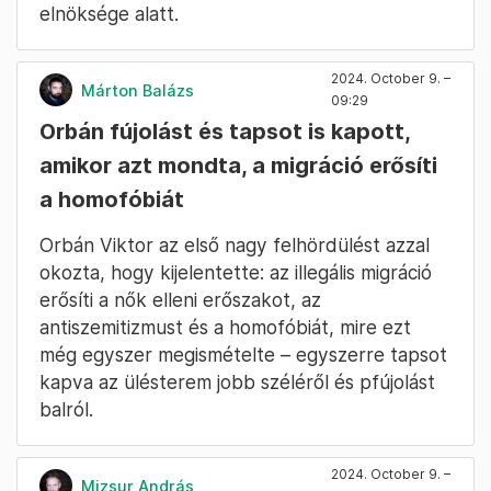
elnöksége alatt.
2024. October 9. –
Márton Balázs
09:29
Orbán fújolást és tapsot is kapott,
amikor azt mondta, a migráció erősíti
a homofóbiát
Orbán Viktor az első nagy felhördülést azzal
okozta, hogy kijelentette: az illegális migráció
erősíti a nők elleni erőszakot, az
antiszemitizmust és a homofóbiát, mire ezt
még egyszer megismételte – egyszerre tapsot
kapva az ülésterem jobb széléről és pfújolást
balról.
2024. October 9. –
Mizsur András