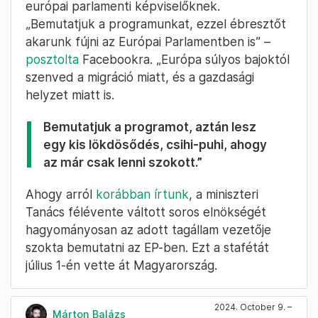
európai parlamenti képviselőknek.
„Bemutatjuk a programunkat, ezzel ébresztőt
akarunk fújni az Európai Parlamentben is” –
posztolta
Facebookra. „Európa súlyos bajoktól
szenved a migráció miatt, és a gazdasági
helyzet miatt is.
Bemutatjuk a programot, aztán lesz
egy kis lökdösődés, csihi-puhi, ahogy
az már csak lenni szokott.”
Ahogy arról
korábban írtunk
, a miniszteri
Tanács félévente váltott soros elnökségét
hagyományosan az adott tagállam vezetője
szokta bemutatni az EP-ben. Ezt a stafétát
július 1-én vette át Magyarország.
2024. October 9. –
Márton Balázs