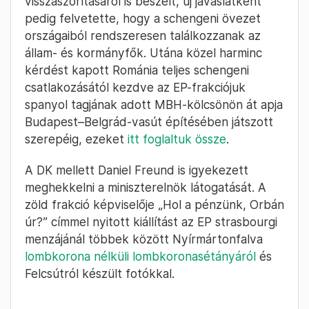
visszaszorításáról is beszélt, új javaslatként
pedig felvetette, hogy a schengeni övezet
országaiból rendszeresen találkozzanak az
állam- és kormányfők. Utána közel harminc
kérdést kapott Románia teljes schengeni
csatlakozásától kezdve az EP-frakciójuk
spanyol tagjának adott MBH-kölcsönön át apja
Budapest–Belgrád-vasút építésében játszott
szerepéig, ezeket
itt foglaltuk össze
.
A DK mellett Daniel Freund is igyekezett
meghekkelni a miniszterelnök látogatását. A
zöld frakció képviselője „Hol a pénzünk, Orbán
úr?” címmel nyitott kiállítást az EP strasbourgi
menzájánál többek között Nyírmártonfalva
lombkorona nélküli lombkoronasétányáról
és
Felcsútról készült fotókkal.