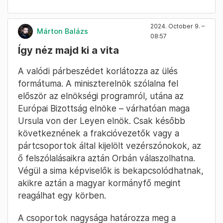
2024. October 9. –
Márton Balázs
08:57
Így néz majd ki a vita
A valódi párbeszédet korlátozza az ülés
formátuma. A miniszterelnök szólalna fel
először az elnökségi programról, utána az
Európai Bizottság elnöke – várhatóan maga
Ursula von der Leyen elnök. Csak később
következnének a frakcióvezetők vagy a
pártcsoportok által kijelölt vezérszónokok, az
ő felszólalásaikra aztán Orbán válaszolhatna.
Végül a sima képviselők is bekapcsolódhatnak,
akikre aztán a magyar kormányfő megint
reagálhat egy körben.
A csoportok nagysága határozza meg a