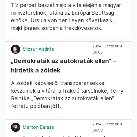
Tíz percet beszél majd a vita elején a magyar
miniszterelnök, utána az Európai Bizottság
elnöke, Ursula von der Leyen következik,
majd jönnek sorban a frakcióvezetők.
2024. October 9. –
Mizsur András
09:05
„Demokraták az autokraták ellen” –
hirdetik a zöldek
A zöldek képviselői transzparensekkel
készülnek a vitára, a frakció társelnöke, Terry
Reintke „Demokraták az autokraták ellen”
feliratú pólóban jött.
2024. October 9. –
Márton Balázs
08:58