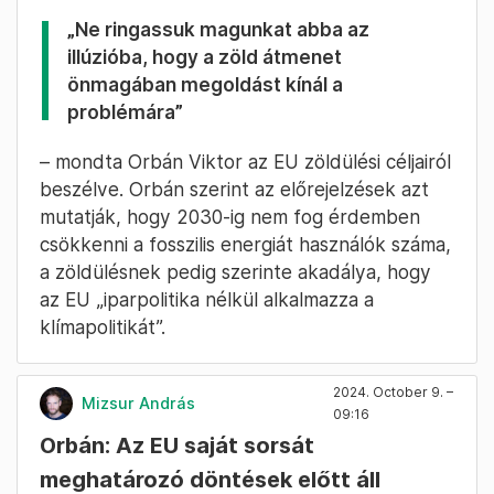
„Ne ringassuk magunkat abba az
illúzióba, hogy a zöld átmenet
önmagában megoldást kínál a
problémára”
– mondta Orbán Viktor az EU zöldülési céljairól
beszélve. Orbán szerint az előrejelzések azt
mutatják, hogy 2030-ig nem fog érdemben
csökkenni a fosszilis energiát használók száma,
a zöldülésnek pedig szerinte akadálya, hogy
az EU „iparpolitika nélkül alkalmazza a
klímapolitikát”.
2024. October 9. –
Mizsur András
09:16
Orbán: Az EU saját sorsát
meghatározó döntések előtt áll