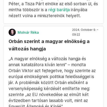
Péter, a Tisza Párt elnöke az első sorban ül, és
mintha többször is a
régi barátja
irányába
nézett volna a miniszterelnök helyett.
2024. October 9. –
Molnár Réka
09:22
Orbán szerint a magyar elnökség a
változás hangja
„A magyar elnökség a változás hangja és
annak katalizátora kíván lenni” – mondta
Orbán Viktor azt fejtegetve, hogy szerinte az
európai elnökségnek politikai felelősséggel is
jár. A problémák között Orbán elsőként a
versenyképesség kérdését említette meg:
szerinte „az EU növekedése az elmúlt két
évtizedben tartósan lassabb volt, mint az
Egyesült Államoké és Kínáé”.