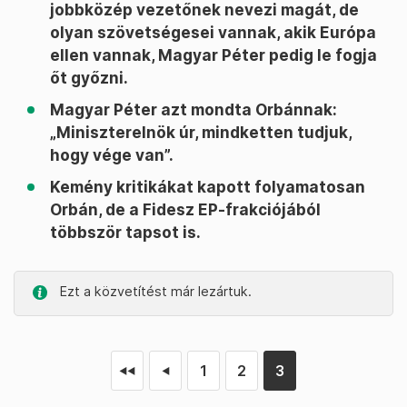
jobbközép vezetőnek nevezi magát, de
olyan szövetségesei vannak, akik Európa
ellen vannak, Magyar Péter pedig le fogja
őt győzni.
Magyar Péter azt mondta Orbánnak:
„Miniszterelnök úr, mindketten tudjuk,
hogy vége van”.
Kemény kritikákat kapott folyamatosan
Orbán, de a Fidesz EP-frakciójából
többször tapsot is.
Ezt a közvetítést már lezártuk.
1
2
3
◄◄
◄