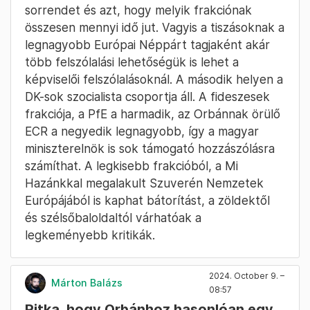
sorrendet és azt, hogy melyik frakciónak
összesen mennyi idő jut. Vagyis a tiszásoknak a
legnagyobb Európai Néppárt tagjaként akár
több felszólalási lehetőségük is lehet a
képviselői felszólalásoknál. A második helyen a
DK-sok szocialista csoportja áll. A fideszesek
frakciója, a PfE a harmadik, az Orbánnak örülő
ECR a negyedik legnagyobb, így a magyar
miniszterelnök is sok támogató hozzászólásra
számíthat. A legkisebb frakcióból, a Mi
Hazánkkal megalakult Szuverén Nemzetek
Európájából is kaphat bátorítást, a zöldektől
és szélsőbaloldaltól várhatóak a
legkeményebb kritikák.
2024. October 9. –
Márton Balázs
08:57
Ritka, hogy Orbánhoz hasonlóan egy