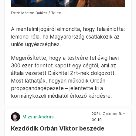
Fotó: Márton Balázs / Telex
A mentelmi jogáról elmondta, hogy felajánlotta:
lemond róla, ha Magyarország csatlakozik az
uniós ügyészséghez.
Megerősítette, hogy a testvére fel évig havi
300 ezer forintot kapott egy cégtől, ami az
általa vezetett Diákhitel Zrt-nek dolgozott.
Most láthatják, hogyan működik Orbán
propagandagépezete – jelentette ki a
kormányközeli médiától érkező kérdésre.
2024. October 9. –
Mizsur András
09:10
Kezdődik Orbán Viktor beszéde