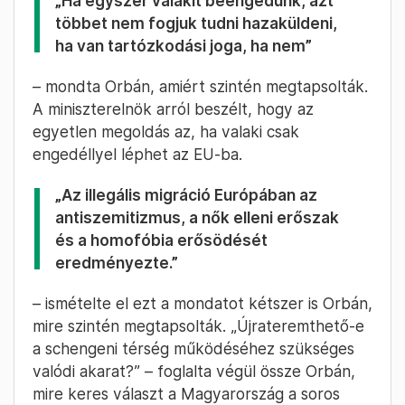
„Ha egyszer valakit beengedünk, azt
többet nem fogjuk tudni hazaküldeni,
ha van tartózkodási joga, ha nem”
– mondta Orbán, amiért szintén megtapsolták.
A miniszterelnök arról beszélt, hogy az
egyetlen megoldás az, ha valaki csak
engedéllyel léphet az EU-ba.
„Az illegális migráció Európában az
antiszemitizmus, a nők elleni erőszak
és a homofóbia erősödését
eredményezte.”
– ismételte el ezt a mondatot kétszer is Orbán,
mire szintén megtapsolták. „Újrateremthető-e
a schengeni térség működéséhez szükséges
valódi akarat?” – foglalta végül össze Orbán,
mire keres választ a Magyarország a soros