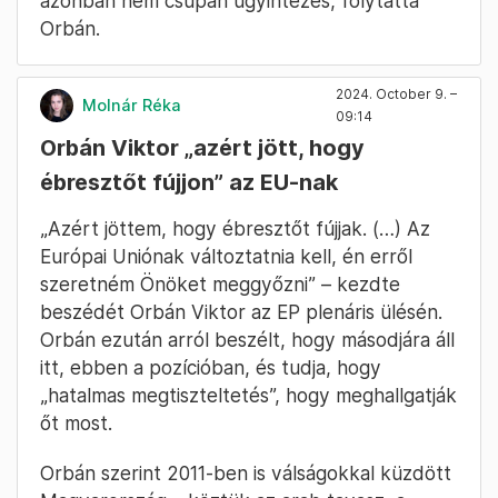
azonban nem csupán ügyintézés, folytatta
Orbán.
2024. October 9. –
Molnár Réka
09:14
Orbán Viktor „azért jött, hogy
ébresztőt fújjon” az EU-nak
„Azért jöttem, hogy ébresztőt fújjak. (…) Az
Európai Uniónak változtatnia kell, én erről
szeretném Önöket meggyőzni” – kezdte
beszédét Orbán Viktor az EP plenáris ülésén.
Orbán ezután arról beszélt, hogy másodjára áll
itt, ebben a pozícióban, és tudja, hogy
„hatalmas megtiszteltetés”, hogy meghallgatják
őt most.
Orbán szerint 2011-ben is válságokkal küzdött