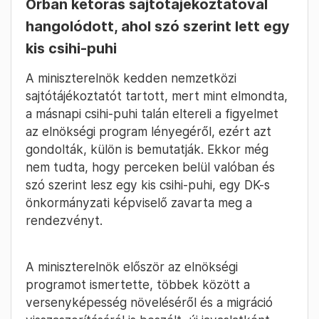
Orbán kétórás sajtótájékoztatóval
hangolódott, ahol szó szerint lett egy
kis csihi-puhi
A miniszterelnök kedden nemzetközi
sajtótájékoztatót tartott, mert mint elmondta,
a másnapi csihi-puhi talán eltereli a figyelmet
az elnökségi program lényegéről, ezért azt
gondolták, külön is bemutatják. Ekkor még
nem tudta, hogy perceken belül valóban és
szó szerint lesz egy kis csihi-puhi, egy DK-s
önkormányzati képviselő zavarta meg a
rendezvényt.
A miniszterelnök először az elnökségi
programot ismertette, többek között a
versenyképesség növeléséről és a migráció