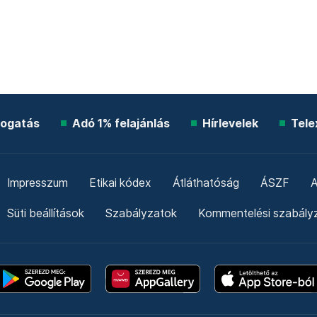
ogatás
Adó 1% felajánlás
Hírlevelek
Tele
Impresszum
Etikai kódex
Átláthatóság
ÁSZF
A
Süti beállítások
Szabályzatok
Kommentelési szabály