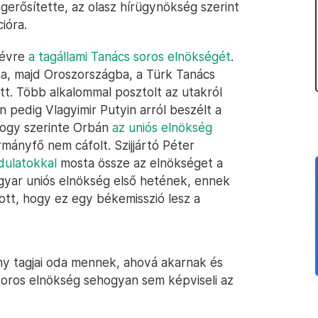
gerősítette, az olasz hírügynökség szerint
ióra.
 évre
a tagállami Tanács soros elnökségét
.
a, majd Oroszországba, a Türk Tanács
tt. Több alkalommal posztolt az utakról
 pedig Vlagyimir Putyin arról beszélt a
 hogy szerinte Orbán
az uniós elnökség
rmányfő nem cáfolt. Szijjártó Péter
dulatokkal
mosta össze az elnökséget a
agyar uniós elnökség első hetének, ennek
tt, hogy ez egy békemisszió lesz a
y tagjai oda mennek, ahová akarnak és
 soros elnökség sehogyan sem képviseli az