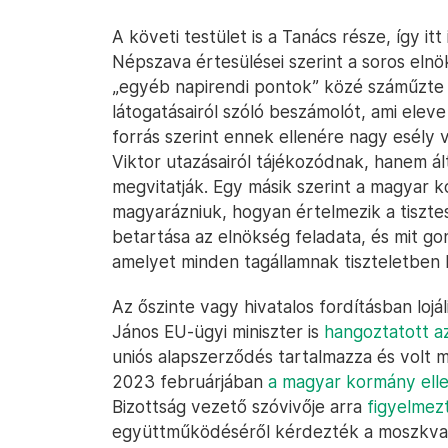
A követi testület is a Tanács része, így it
Népszava értesülései szerint a soros el
„egyéb napirendi pontok” közé száműzte a
látogatásairól szóló beszámolót, ami eleve
forrás szerint ennek ellenére nagy esély
Viktor utazásairól tájékozódnak, hanem ál
megvitatják. Egy másik szerint a magyar 
magyarázniuk, hogyan értelmezik a tiszte
betartása az elnökség feladata, és mit g
amelyet minden tagállamnak tiszteletben ke
Az őszinte vagy hivatalos fordításban loj
János EU-ügyi miniszter is
hangoztatott a
uniós alapszerződés tartalmazza és volt m
2023 februárjában
a magyar kormány elle
Bizottság vezető szóvivője arra
figyelmez
együttműködéséről kérdezték a moszkvai 