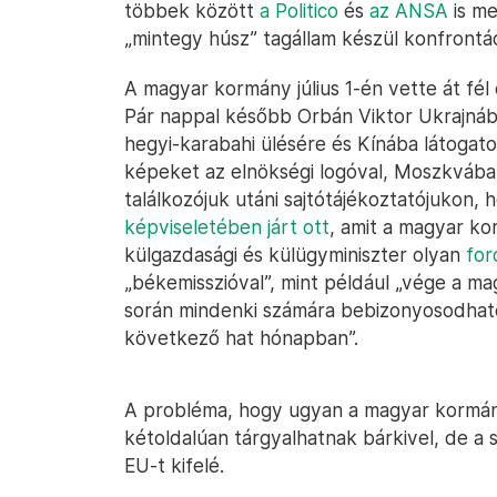
többek között
a Politico
és
az ANSA
is me
„mintegy húsz” tagállam készül konfrontác
A magyar kormány július 1-én vette át fél
Pár nappal később Orbán Viktor Ukrajnáb
hegyi-karabahi ülésére és Kínába látogato
képeket az elnökségi logóval, Moszkvában
találkozójuk utáni sajtótájékoztatójukon,
képviseletében járt ott
, amit a magyar ko
külgazdasági és külügyminiszter olyan
for
„békemisszióval”, mint például „vége a m
során mindenki számára bebizonyosodhato
következő hat hónapban”.
A probléma, hogy ugyan a magyar kormán
kétoldalúan tárgyalhatnak bárkivel, de a
EU-t kifelé.