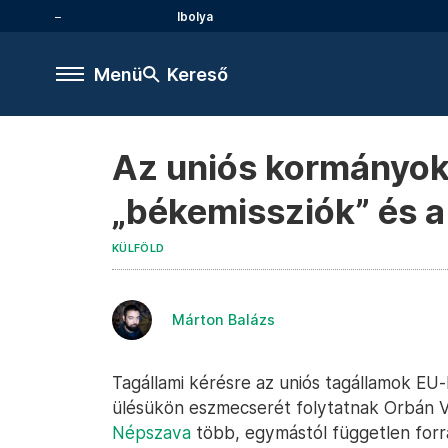
Ibolya
Menü
Kereső
Az uniós kormányok 
„békemissziók” és 
KÜLFÖLD
Márton Balázs
Tagállami kérésre az uniós tagállamok EU-
ülésükön eszmecserét folytatnak Orbán Vi
Népszava
több, egymástól független forr