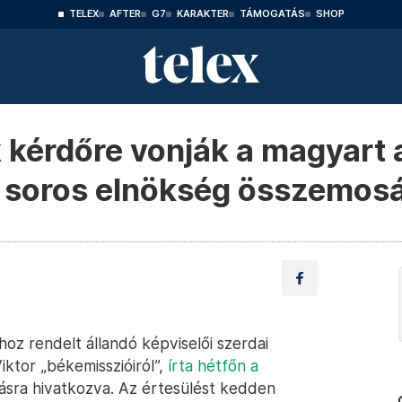
TELEX
AFTER
G7
KARAKTER
TÁMOGATÁS
SHOP
kérdőre vonják a magyart 
a soros elnökség összemosá
hoz rendelt állandó képviselői szerdai
ktor „békemisszióiról”,
írta hétfőn a
ásra hivatkozva. Az értesülést kedden