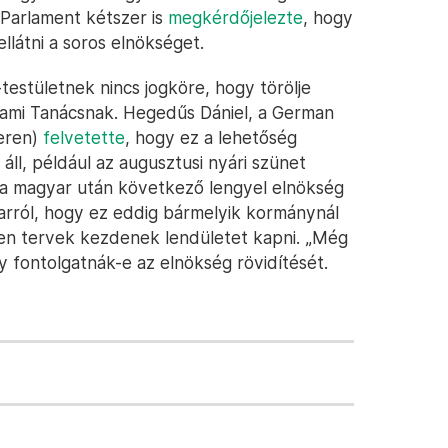
 Parlament kétszer is
megkérdőjelezte
, hogy
látni a soros elnökséget.
-testületnek nincs jogköre, hogy törölje
llami Tanácsnak. Hegedűs Dániel, a German
teren)
felvetette
, hogy ez a lehetőség
áll, például az augusztusi nyári szünet
 a magyar után következő lengyel elnökség
 arról, hogy ez eddig bármelyik kormánynál
ilyen tervek kezdenek lendületet kapni. „Még
y fontolgatnák-e az elnökség rövidítését.