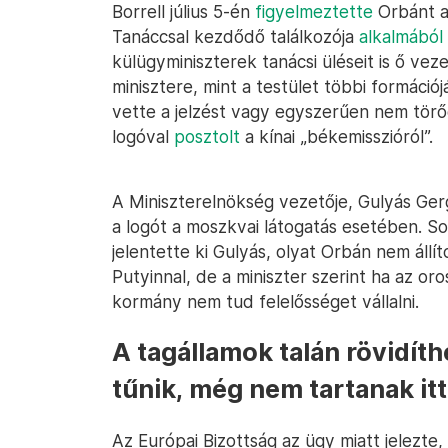
Borrell július 5-én
figyelmeztette
Orbánt a 
Tanáccsal kezdődő találkozója
alkalmából 
külügyminiszterek tanácsi üléseit is ő vez
minisztere, mint a testület többi formációj
vette a jelzést vagy egyszerűen nem törőd
logóval
posztolt
a kínai „békemisszióról”.
A Miniszterelnökség vezetője, Gulyás Ger
a logót a moszkvai látogatás esetében. S
jelentette ki Gulyás, olyat Orbán nem állí
Putyinnal, de a miniszter szerint ha az or
kormány nem tud felelősséget vállalni.
A tagállamok talán rövidíth
tűnik, még nem tartanak itt
Az Európai Bizottság az ügy miatt jelezte