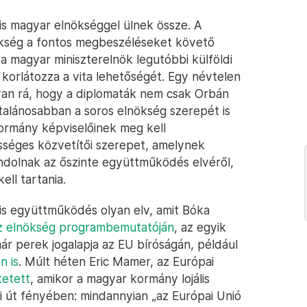
t is magyar elnökséggel ülnek össze. A
nökség a fontos megbeszéléseket követő
 magyar miniszterelnök legutóbbi külföldi
 korlátozza a vita lehetőségét. Egy névtelen
 van rá, hogy a diplomaták nem csak Orbán
talánosabban a soros elnökség szerepét is
kormány képviselőinek meg kell
sséges közvetítői szerepet, amelynek
ondolnak az őszinte együttműködés elvéről,
ll tartania.
ális együttműködés olyan elv, amit Bóka
z elnökség programbemutatóján
, az egyik
ár perek jogalapja az EU bíróságán, például
n is
. Múlt héten Eric Mamer, az Európai
tetett
, amikor a magyar kormány lojális
út fényében: mindannyian „az Európai Unió