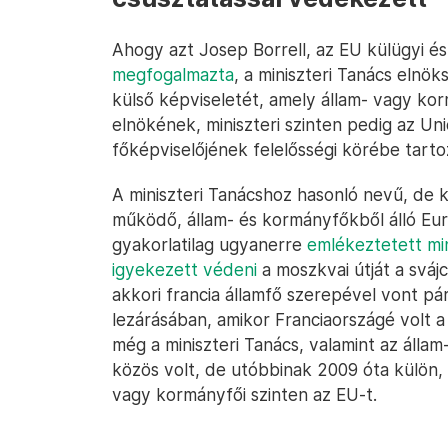
Ahogy azt Josep Borrell, az EU külügyi és 
megfogalmazta
, a miniszteri Tanács elnö
külső képviseletét, amely állam- vagy kor
elnökének, miniszteri szinten pedig az Uni
főképviselőjének felelősségi körébe tartoz
A miniszteri Tanácshoz hasonló nevű, de 
működő, állam- és kormányfőkből álló Eur
gyakorlatilag ugyanerre
emlékeztetett mi
igyekezett védeni
a moszkvai útját a svá
akkori francia államfő szerepével vont p
lezárásában, amikor Franciaországé volt a
még a miniszteri Tanács, valamint az álla
közös volt, de utóbbinak 2009 óta külön, v
vagy kormányfői szinten az EU-t.