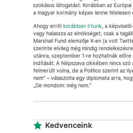
szokásos látogatást. Korábban az Európai
a magyar kormány képes lenne hitelesen el
Ahogy erről
korábban írtunk
, a képviselő
vagy halassza az elnökséget, csak a tagá
Marshall Fund elemzője X-en (a volt Twit
szerinte elvileg még mindig rendelkezésre 
utánra, szeptember 1-re hozhatnák előre
indítását. A Népszava cikkében nincs szó
felmerült volna, de a Politico szerint az 
nem” – válaszolta egy diplomata arra, hog
„De mondom: még nem.”
Kedvenceink