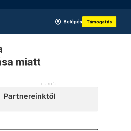
Belépés
Támogatás
a
sa miatt
Partnereinktől