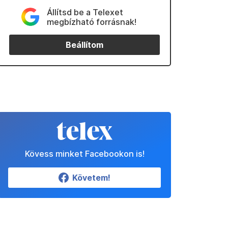
Állítsd be a Telexet
megbízható forrásnak!
Beállítom
Kövess minket Facebookon is!
Követem!