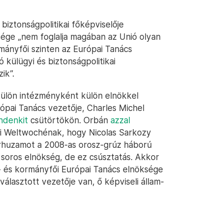
biztonságpolitikai főképviselője
ksége „nem foglalja magában az Unió olyan
mányfői szinten az Európai Tanács
ó külügyi és biztonságpolitikai
ik”.
külön intézményként külön elnökkel
ópai Tanács vezetője, Charles Michel
ndenkit
csütörtökön. Orbán
azzal
jci Weltwochénak, hogy Nicolas Sarkozy
árhuzamot a 2008-as orosz-grúz háború
 soros elnökség, de ez csúsztatás. Akkor
m- és kormányfői Európai Tanács elnöksége
álasztott vezetője van, ő képviseli állam-