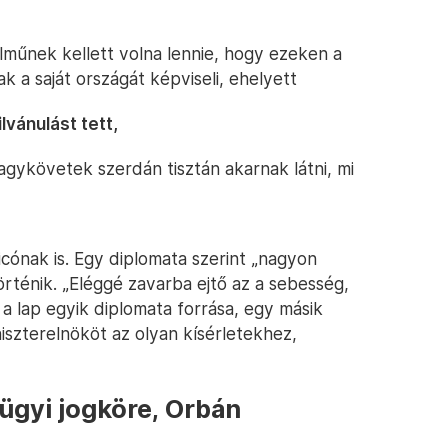
lműnek kellett volna lennie, hogy ezeken a
k a saját országát képviseli, ehelyett
vánulást tett,
nagykövetek szerdán tisztán akarnak látni, mi
icónak is. Egy diplomata szerint „nagyon
 történik. „Eléggé zavarba ejtő az a sebesség,
a lap egyik diplomata forrása, egy másik
szterelnököt az olyan kísérletekhez,
ügyi jogköre, Orbán