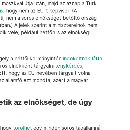
moszkvai útja után, majd az aznap a Türk
is
, hogy nem az EU-t képviseli. (A
eti, nem a soros elnökséget betöltő ország
ában.) A jelek szerint a miniszterelnök nem
ik vele, például hétfőn is az elnökségi
gely a hétfői kormányinfón
indokoltnak látta
oros elnökként tárgyalni
ténykérdés
,
tott, hogy az EU nevében tárgyalt volna
osz államfő ezt mondta, azért a magyar
etik az elnökséget, de úgy
, hogy
törölhet
egy minden soros tagállamnál