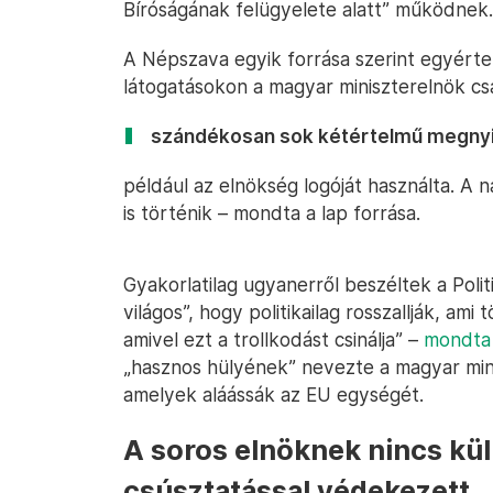
Bíróságának felügyelete alatt” működnek.
A Népszava egyik forrása szerint egyérte
látogatásokon a magyar miniszterelnök csa
szándékosan sok kétértelmű megnyil
például az elnökség logóját használta. A 
is történik – mondta a lap forrása.
Gyakorlatilag ugyanerről beszéltek a Polit
világos”, hogy politikailag rosszallják, ami
amivel ezt a trollkodást csinálja” –
mondta
„hasznos hülyének” nevezte a magyar mini
amelyek aláássák az EU egységét.
A soros elnöknek nincs kül
csúsztatással védekezett