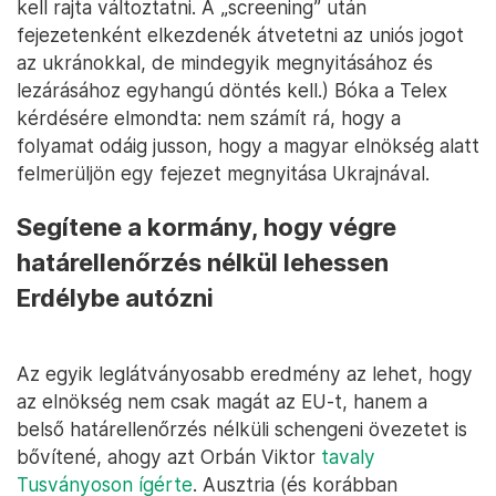
kell rajta változtatni. A „screening” után
fejezetenként elkezdenék átvetetni az uniós jogot
az ukránokkal, de mindegyik megnyitásához és
lezárásához egyhangú döntés kell.) Bóka a Telex
kérdésére elmondta: nem számít rá, hogy a
folyamat odáig jusson, hogy a magyar elnökség alatt
felmerüljön egy fejezet megnyitása Ukrajnával.
Segítene a kormány, hogy végre
határellenőrzés nélkül lehessen
Erdélybe autózni
Az egyik leglátványosabb eredmény az lehet, hogy
az elnökség nem csak magát az EU-t, hanem a
belső határellenőrzés nélküli schengeni övezetet is
bővítené, ahogy azt Orbán Viktor
tavaly
Tusványoson ígérte
. Ausztria (és korábban