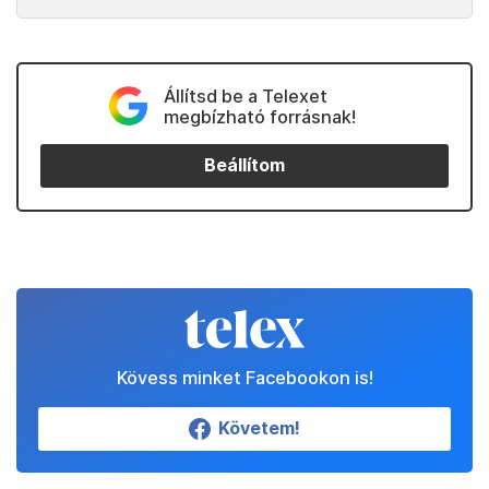
Állítsd be a Telexet
megbízható forrásnak!
Beállítom
Kövess minket Facebookon is!
Követem!