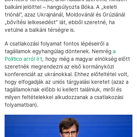
balkáni jelölttel – hangsúlyozta Bóka. A „keleti
triónál”, azaz Ukrajnánál, Moldovánál és Grúziánál
„bővítési lelkesedést” lát, ebből szeretné, ha
vetülne a balkáni térségre is.
A csatlakozási folyamat fontos lépéseiről a
tagállamok egyhangúlag döntenek. Nemrég
a
Politico arról írt
, hogy még a magyar elnökség előtt
szeretnék megrendezni az első kormányközi
konferenciát az ukránokkal. Ehhez előfeltétel volt,
hogy elfogadják az uniós tárgyalási keretet (azaz a
tagállamoknak előbb ki kellett találniuk, miről és
milyen feltételekkel alkudozzanak a csatlakozási
folyamatban).