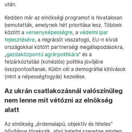
után.
Kedden már az elnökségi programot is hivatalosan
bemutatták, amelynek hét prioritása lesz. Többek
között a
versenyképességre
, a
védelmi ipar
fejlesztésére
, a migrációt visszafogó, EU-n kívüli
országokkal kötött partnerségi megállapodásokra,
„
gazdaközpontú agrárpolitikára
” és a
felzárkóztatási (kohéziós) politika jövőjére
összpontosítanak. Külön cél a demográfiai kihívások
(mint a népességfogyás) kezelése.
Az ukrán csatlakozásnál valószínűleg
nem lenne mit vétózni az elnökség
alatt
Az elnökség „érdemalapú, objektív és hiteles”
bővítésre törekszik, ahol haladni szeretne minden