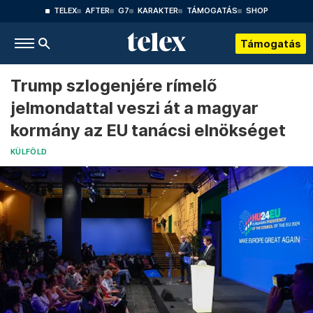
TELEX
AFTER
G7
KARAKTER
TÁMOGATÁS
SHOP
Támogatás
Trump szlogenjére rímelő
jelmondattal veszi át a magyar
kormány az EU tanácsi elnökséget
KÜLFÖLD