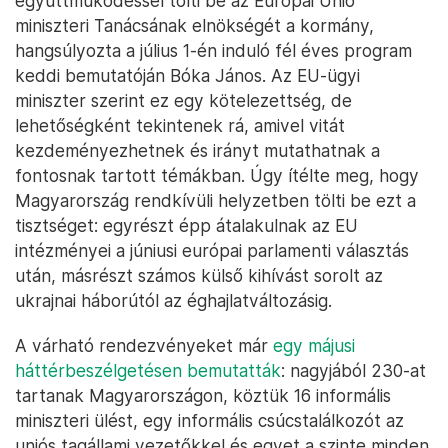
együttműködéssel tölti be az Európai Unió
miniszteri Tanácsának elnökségét a kormány,
hangsúlyozta a július 1-én induló fél éves program
keddi bemutatóján Bóka János. Az EU-ügyi
miniszter szerint ez egy kötelezettség, de
lehetőségként tekintenek rá, amivel vitát
kezdeményezhetnek és irányt mutathatnak a
fontosnak tartott témákban. Úgy ítélte meg, hogy
Magyarország rendkívüli helyzetben tölti be ezt a
tisztséget: egyrészt épp átalakulnak az EU
intézményei a júniusi európai parlamenti választás
után, másrészt számos külső kihívást sorolt az
ukrajnai háborútól az éghajlatváltozásig.
A várható rendezvényeket már
egy májusi
háttérbeszélgetésen bemutatták
: nagyjából 230-at
tartanak Magyarországon, köztük 16 informális
miniszteri ülést, egy informális csúcstalálkozót az
uniós tagállami vezetőkkel és egyet a szinte minden