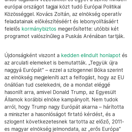
európai országot tagjai közt tudó Európai Politikai
Közösséggel. Kovács Zoltán, az elnökség operatív
feladatainak előkészítéséért és lebonyolításáért
felelős
kormánybiztos
megerősítette: utóbbi két
programot valószínűleg a Puskás Arénában tartják.
Újdonságként viszont a
kedden elindult honlapot
és
az arculati elemeket is bemutatták. „Tegyük újra
naggyá Európát” – ezzel a szlogennel Bóka szerint
az elnökség megjeleníti azt a felfogást, hogy az EU
önállóan tud cselekedni, de a mondat eléggé
hasonlít arra, amivel Donald Trump, az Egyesült
Államok korábbi elnöke kampányolt. Nem tudok
arról, hogy Trump nagy Európát akarna – hárította
a miniszter a hasonlóságot firtató kérdést, és a
szlogent következetesnek tartotta az előző, 2011-
es magyar elnökség jelmondata, az „erős Európa”