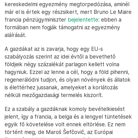
kereskedelmi egyezmény megtorpedózása, aminél
már el is értek egy részsikert, mert Bruno Le Maire
francia pénzügyminiszter
bejelentette
: ebben a
formában nem fogják támogatni az egyezmény
aláírását.
A gazdákat az is zavarja, hogy egy EU-s
szabályozás szerint az idei évtől a bevethető
földjeik négy százalékát parlagon kellett volna
hagyniuk. Ezzel az lenne a cél, hogy a föld pihenni,
regenerálódni tudjon, és olyan növények és állatok
is élettérhez jussanak, amelyeket a korlátozás
nélküli mezőgazdasági termelés kiszorít.
Ez a szabály a gazdáknak komoly bevételkiesést
jelent, így a francia, a belga és a lengyel tüntetések
egyik fő követelése volt ennek eltörlése. Ez nem
történt meg, de Maroš Šefčovič, az Európai