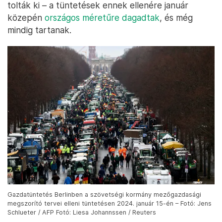
tolták ki – a tüntetések ennek ellenére január
közepén
országos méretűre dagadtak
, és még
mindig tartanak.
Gazdatüntetés Berlinben a szövetségi kormány mezőgazdasági
megszorító tervei elleni tüntetésen 2024. január 15-én – Fotó: Jens
Schlueter / AFP Fotó: Liesa Johannssen / Reuters