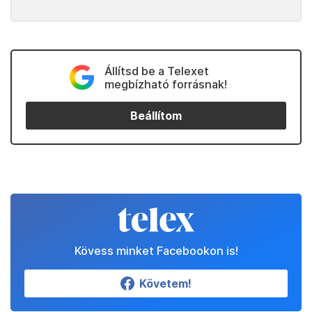
Kedvenceink
Partnereinktől
Állítsd be a Telexet
megbízható forrásnak!
Beállítom