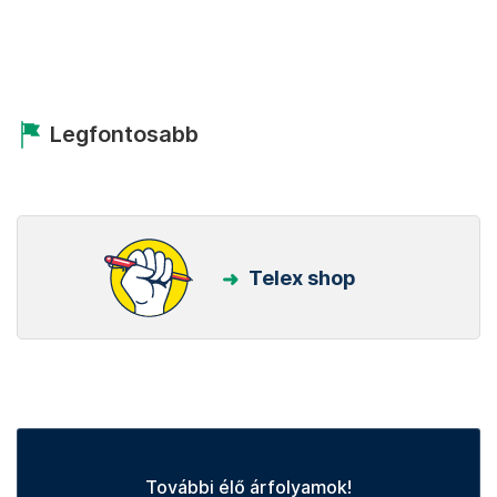
Kövess minket Facebookon is!
Követem!
Legfontosabb