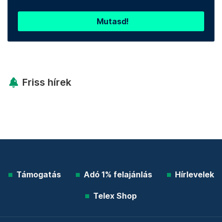
Telex shop
További élő árfolyamok!
Mutasd!
Friss hírek