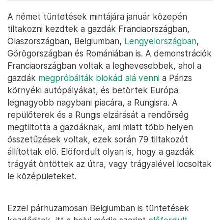
A német tüntetések mintájára január közepén
tiltakozni kezdtek a gazdák Franciaországban,
Olaszországban, Belgiumban,
Lengyelországban
,
Görögországban és Romániában is. A demonstrációk
Franciaországban voltak a leghevesebbek, ahol a
gazdák
megpróbálták blokád alá venni
a Párizs
környéki autópályákat, és betörtek Európa
legnagyobb nagybani piacára, a Rungisra. A
repülőterek és a Rungis elzárását a rendőrség
megtiltotta a gazdáknak, ami miatt több helyen
összetűzések voltak, ezek során 79 tiltakozót
állítottak elő. Előfordult olyan is, hogy a gazdák
trágyát öntöttek az útra, vagy trágyalével locsoltak
le középületeket.
Ezzel párhuzamosan Belgiumban is tüntetések