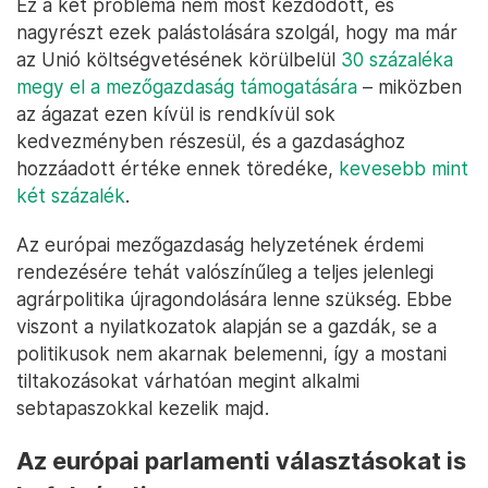
Ez a két probléma nem most kezdődött, és
nagyrészt ezek palástolására szolgál, hogy ma már
az Unió költségvetésének körülbelül
30 százaléka
megy el a mezőgazdaság támogatására
– miközben
az ágazat ezen kívül is rendkívül sok
kedvezményben részesül, és a gazdasághoz
hozzáadott értéke ennek töredéke,
kevesebb mint
két százalék
.
Az európai mezőgazdaság helyzetének érdemi
rendezésére tehát valószínűleg a teljes jelenlegi
agrárpolitika újragondolására lenne szükség. Ebbe
viszont a nyilatkozatok alapján se a gazdák, se a
politikusok nem akarnak belemenni, így a mostani
tiltakozásokat várhatóan megint alkalmi
sebtapaszokkal kezelik majd.
Az európai parlamenti választásokat is