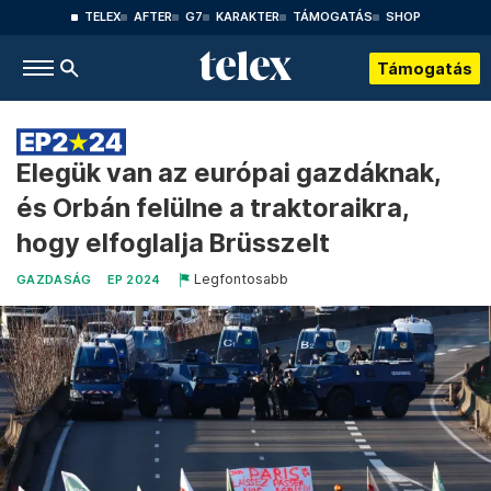
TELEX
AFTER
G7
KARAKTER
TÁMOGATÁS
SHOP
Támogatás
Elegük van az európai gazdáknak,
és Orbán felülne a traktoraikra,
hogy elfoglalja Brüsszelt
Legfontosabb
GAZDASÁG
EP 2024