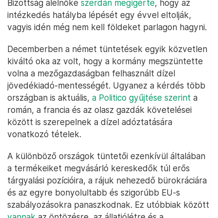
Bizottság alelnöke
szerdán megígérte
, hogy az
intézkedés hatályba lépését egy évvel eltolják,
vagyis idén még nem kell földeket parlagon hagyni.
Decemberben a német tüntetések egyik közvetlen
kiváltó oka az volt, hogy a kormány megszüntette
volna a mezőgazdaságban felhasznált dízel
jövedékiadó-mentességét. Ugyanez a kérdés több
országban is aktuális,
a Politico gyűjtése szerint
a
román, a francia és az olasz gazdák követelései
között is szerepelnek a dízel adóztatására
vonatkozó tételek.
A különböző országok tüntetői ezenkívül általában
a termékeiket megvásárló kereskedők túl erős
tárgyalási pozícióira, a rájuk nehezedő bürokráciára
és az egyre bonyolultabb és szigorúbb EU-s
szabályozásokra panaszkodnak. Ez utóbbiak között
vannak
az öntözésre, az állatjólétre és a