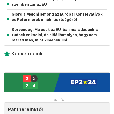
Venezuelai ellenzékieket díjazott az Európai
Parlament
Uniós eljárás indul a TikTok ellen
Szíria felé óvatosan nyit, a grúz diplomatákkal
szemben zár az EU
Giorgia Meloni lemond az Európai Konzervatívok
és Reformerek elnöki tisztségéről
Borvendég: Ma csak az EU-ban maradásunkra
tudnék voksolni, de előállhat olyan, hogy nem
marad más, mint kimenekülni