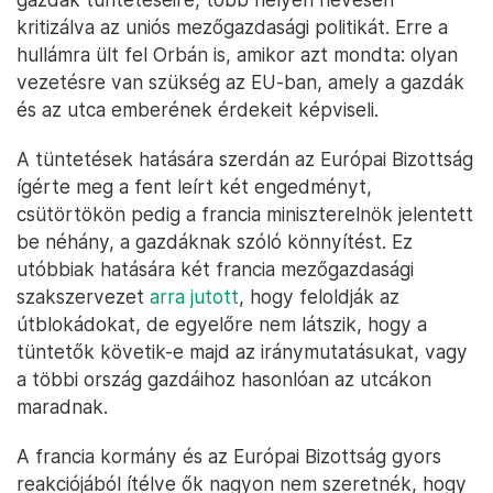
Orbán Viktor a Brüsszel belvárosában tüntető gazdákkal találkozik
2024. január 31-én – Fotó: Fischer Zoltán / Miniszterelnöki Sajtóiroda
/ MTI
Ezek az ellenzéki pártok pedig igyekeznek felülni a
gazdák tüntetéseire, több helyen hevesen
kritizálva az uniós mezőgazdasági politikát. Erre a
hullámra ült fel Orbán is, amikor azt mondta: olyan
vezetésre van szükség az EU-ban, amely a gazdák
és az utca emberének érdekeit képviseli.
A tüntetések hatására szerdán az Európai Bizottság
ígérte meg a fent leírt két engedményt,