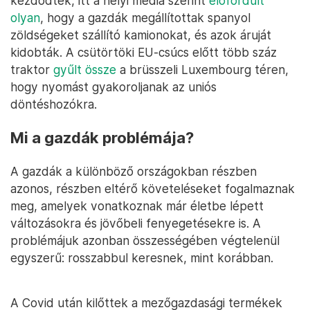
kezdődtek, itt a helyi média szerint
előfordult
olyan
, hogy a gazdák megállítottak spanyol
zöldségeket szállító kamionokat, és azok áruját
kidobták. A csütörtöki EU-csúcs előtt több száz
traktor
gyűlt össze
a brüsszeli Luxembourg téren,
hogy nyomást gyakoroljanak az uniós
döntéshozókra.
Mi a gazdák problémája?
A gazdák a különböző országokban részben
azonos, részben eltérő követeléseket fogalmaznak
meg, amelyek vonatkoznak már életbe lépett
változásokra és jövőbeli fenyegetésekre is. A
problémájuk azonban összességében végtelenül
egyszerű: rosszabbul keresnek, mint korábban.
A Covid után kilőttek a mezőgazdasági termékek