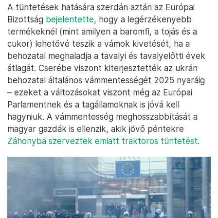
A tüntetések hatására szerdán aztán az Európai
Bizottság
bejelentette
, hogy a legérzékenyebb
termékeknél (mint amilyen a baromfi, a tojás és a
cukor) lehetővé teszik a vámok kivetését, ha a
behozatal meghaladja a tavalyi és tavalyelőtti évek
átlagát. Cserébe viszont kiterjesztették az ukrán
behozatal általános vámmentességét 2025 nyaráig
– ezeket a változásokat viszont még az Európai
Parlamentnek és a tagállamoknak is jóvá kell
hagyniuk. A vámmentesség meghosszabbítását a
magyar gazdák is ellenzik, akik jövő péntekre
Záhonyba szerveztek emiatt traktoros tüntetést
.