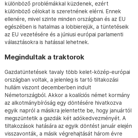
különböző problémákkal küzdenek, ezért
különböző célokat is szeretnének elérni. Ennek
ellenére, mivel szinte minden országban és az EU
egészében is hatalmas a lobbierejük, a tüntetéseik
az EU vezetésére és a júniusi európai parlamenti
választásokra is hatással lehetnek.
Megindultak a traktorok
Gazdatüntetések tavaly több kelet-közép-európai
országban voltak, a jelenleg is tartó tiltakozási
hullám viszont decemberben indult
Németországból. Akkor a koalíciós német kormány
az alkotmánybíróság egy döntésére hivatkozva
egyik napról a másikra jelentette be, hogy januártól
megszüntetik a gazdák két adókedvezményét. A
tiltakozások hatására az egyik döntést január elején
visszavonták, a másik végrehajtását három évre