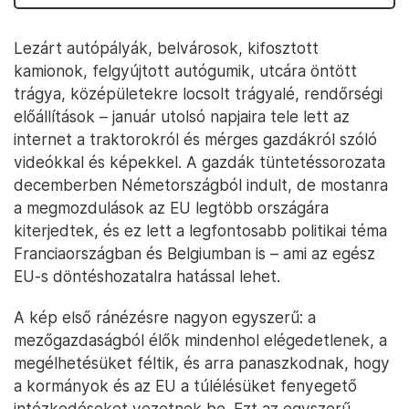
Lezárt autópályák, belvárosok, kifosztott
kamionok, felgyújtott autógumik, utcára öntött
trágya, középületekre locsolt trágyalé, rendőrségi
előállítások – január utolsó napjaira tele lett az
internet a traktorokról és mérges gazdákról szóló
videókkal és képekkel. A gazdák tüntetéssorozata
decemberben Németországból indult, de mostanra
a megmozdulások az EU legtöbb országára
kiterjedtek, és ez lett a legfontosabb politikai téma
Franciaországban és Belgiumban is – ami az egész
EU-s döntéshozatalra hatással lehet.
A kép első ránézésre nagyon egyszerű: a
mezőgazdaságból élők mindenhol elégedetlenek, a
megélhetésüket féltik, és arra panaszkodnak, hogy
a kormányok és az EU a túlélésüket fenyegető
intézkedéseket vezetnek be. Ezt az egyszerű