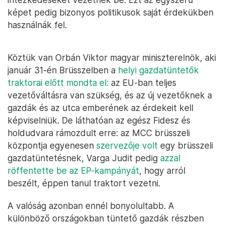
képet pedig bizonyos politikusok saját érdekükben
használnák fel.
Köztük van Orbán Viktor magyar miniszterelnök, aki
január 31-én Brüsszelben a
helyi gazdatüntetők
traktorai előtt mondta el:
az EU-ban teljes
vezetőváltásra van szükség, és az új vezetőknek a
gazdák és az utca emberének az érdekeit kell
képviselniük. De láthatóan az egész Fidesz és
holdudvara rámozdult erre: az MCC brüsszeli
központja egyenesen
szervezője volt
egy brüsszeli
gazdatüntetésnek, Varga Judit pedig
azzal
röffentette be az EP-kampányát
, hogy arról
beszélt, éppen tanul traktort vezetni.
A valóság azonban ennél bonyolultabb. A
különböző országokban tüntető gazdák részben