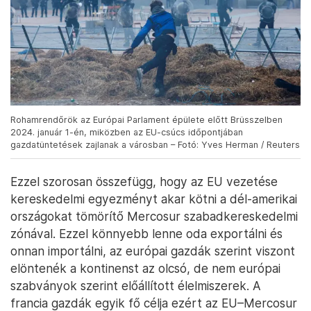
Rohamrendőrök az Európai Parlament épülete előtt Brüsszelben
2024. január 1-én, miközben az EU-csúcs időpontjában
gazdatüntetések zajlanak a városban – Fotó: Yves Herman / Reuters
Ezzel szorosan összefügg, hogy az EU vezetése
kereskedelmi egyezményt akar kötni a dél-amerikai
országokat tömörítő Mercosur szabadkereskedelmi
zónával. Ezzel könnyebb lenne oda exportálni és
onnan importálni, az európai gazdák szerint viszont
elöntenék a kontinenst az olcsó, de nem európai
szabványok szerint előállított élelmiszerek. A
francia gazdák egyik fő célja ezért az EU–Mercosur