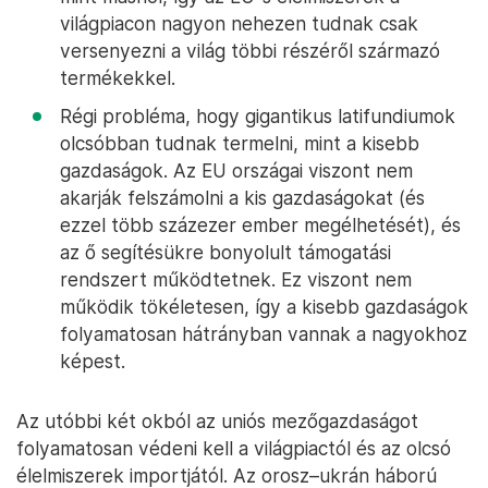
világpiacon nagyon nehezen tudnak csak
versenyezni a világ többi részéről származó
termékekkel.
Régi probléma, hogy gigantikus latifundiumok
olcsóbban tudnak termelni, mint a kisebb
gazdaságok. Az EU országai viszont nem
akarják felszámolni a kis gazdaságokat (és
ezzel több százezer ember megélhetését), és
az ő segítésükre bonyolult támogatási
rendszert működtetnek. Ez viszont nem
működik tökéletesen, így a kisebb gazdaságok
folyamatosan hátrányban vannak a nagyokhoz
képest.
Az utóbbi két okból az uniós mezőgazdaságot
folyamatosan védeni kell a világpiactól és az olcsó
élelmiszerek importjától. Az orosz–ukrán háború