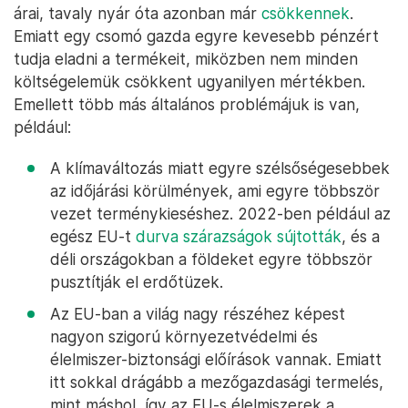
árai, tavaly nyár óta azonban már
csökkennek
.
Emiatt egy csomó gazda egyre kevesebb pénzért
tudja eladni a termékeit, miközben nem minden
költségelemük csökkent ugyanilyen mértékben.
Emellett több más általános problémájuk is van,
például:
A klímaváltozás miatt egyre szélsőségesebbek
az időjárási körülmények, ami egyre többször
vezet terménykieséshez. 2022-ben például az
egész EU-t
durva szárazságok sújtották
, és a
déli országokban a földeket egyre többször
pusztítják el erdőtüzek.
Az EU-ban a világ nagy részéhez képest
nagyon szigorú környezetvédelmi és
élelmiszer-biztonsági előírások vannak. Emiatt
itt sokkal drágább a mezőgazdasági termelés,
mint máshol, így az EU-s élelmiszerek a