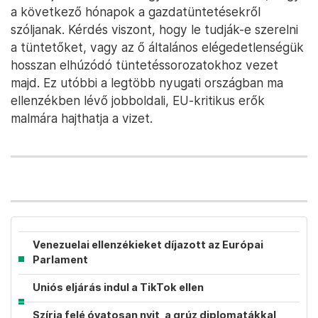
csütörtökön pedig a francia miniszterelnök jelentett
be néhány, a gazdáknak szóló könnyítést. Ez
utóbbiak hatására két francia mezőgazdasági
szakszervezet
arra jutott
, hogy feloldják az
útblokádokat, de egyelőre nem látszik, hogy a
tüntetők követik-e majd az iránymutatásukat, vagy
a többi ország gazdáihoz hasonlóan az utcákon
maradnak.
A francia kormány és az Európai Bizottság gyors
reakciójából ítélve ők nagyon nem szeretnék, hogy
a következő hónapok a gazdatüntetésekről
szóljanak. Kérdés viszont, hogy le tudják-e szerelni
a tüntetőket, vagy az ő általános elégedetlenségük
hosszan elhúzódó tüntetéssorozatokhoz vezet
majd. Ez utóbbi a legtöbb nyugati országban ma
ellenzékben lévő jobboldali, EU-kritikus erők
malmára hajthatja a vizet.