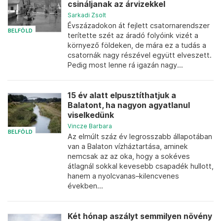
csináljanak az árvizekkel
Sarkadi Zsolt
Évszázadokon át fejlett csatornarendszer
BELFÖLD
terítette szét az áradó folyóink vizét a
környező földeken, de mára ez a tudás a
csatornák nagy részével együtt elveszett.
Pedig most lenne rá igazán nagy...
15 év alatt elpusztíthatjuk a
Balatont, ha nagyon agyatlanul
viselkedünk
Vincze Barbara
BELFÖLD
Az elmúlt száz év legrosszabb állapotában
van a Balaton vízháztartása, aminek
nemcsak az az oka, hogy a sokéves
átlagnál sokkal kevesebb csapadék hullott,
hanem a nyolcvanas–kilencvenes
években...
Két hónap aszályt semmilyen növény