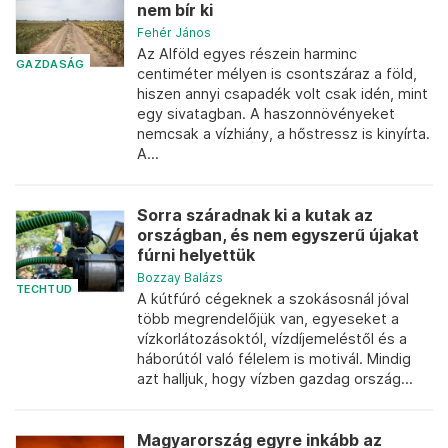
nem bír ki
Fehér János
Az Alföld egyes részein harminc
GAZDASÁG
centiméter mélyen is csontszáraz a föld,
hiszen annyi csapadék volt csak idén, mint
egy sivatagban. A haszonnövényeket
nemcsak a vízhiány, a hőstressz is kinyírta.
A...
Sorra száradnak ki a kutak az
országban, és nem egyszerű újakat
fúrni helyettük
Bozzay Balázs
TECHTUD
A kútfúró cégeknek a szokásosnál jóval
több megrendelőjük van, egyeseket a
vízkorlátozásoktól, vízdíjemeléstől és a
háborútól való félelem is motivál. Mindig
azt halljuk, hogy vízben gazdag ország...
Magyarország egyre inkább az