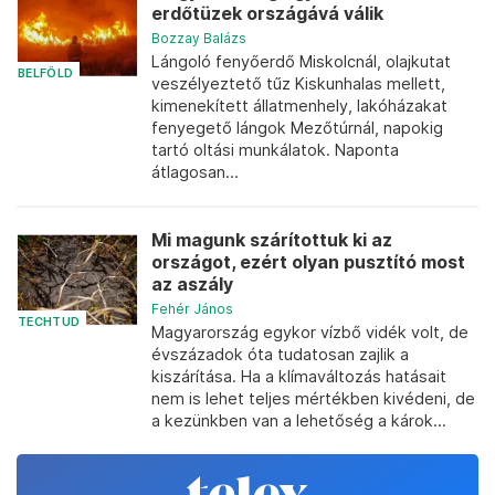
erdőtüzek országává válik
Bozzay Balázs
Lángoló fenyőerdő Miskolcnál, olajkutat
BELFÖLD
veszélyeztető tűz Kiskunhalas mellett,
kimenekített állatmenhely, lakóházakat
fenyegető lángok Mezőtúrnál, napokig
tartó oltási munkálatok. Naponta
átlagosan...
Mi magunk szárítottuk ki az
országot, ezért olyan pusztító most
az aszály
Fehér János
TECHTUD
Magyarország egykor vízbő vidék volt, de
évszázadok óta tudatosan zajlik a
kiszárítása. Ha a klímaváltozás hatásait
nem is lehet teljes mértékben kivédeni, de
a kezünkben van a lehetőség a károk...