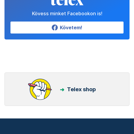
Kövess minket Facebookon is!
Követem!
Telex shop