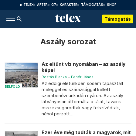
TELEX
AFTER
G7
KARAKTER
TÁMOGATÁS
SHOP
Támogatás
Aszály sorozat
Az eltűnt víz nyomában – az aszály
képei
Rostás Bianka
–
Fehér János
Az eddigi életünkben sosem tapasztalt
BELFÖLD
meleggel és szárazsággal kellett
szembenéznünk idén nyáron. Az aszály
látványosan átformálta a tájat, tavaink
összezsugorodtak vagy felszívódtak,
néhol porzott...
Ezer éve még tudták a magyarok, mit