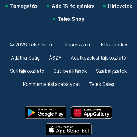
Támogatás
Adó 1% felajánlás
Hírlevelek
Telex Shop
© 2026 Telex.hu Zrt.
Impresszum
Etikai kódex
Átláthatóság
ÁSZF
Adatkezelési tájékoztató
Sütitájékoztató
Süti beállítások
Szabályzatok
Kommentelési szabályzat
Telex Sales