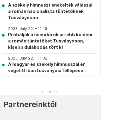
A székely himnuszt énekelték válaszul
a román nacionalista tüntetőknek
Tusványoson
2023. July 22. – 11:45
Próbálják a csendőrök arrébb küldeni
a román tüntetőket Tusványoson,
kisebb dulakodás tört ki
2023. July 22. – 11:32
A magyar és székely himnusszal ér
véget Orbán tusványosi fellépése
Partnereinktől