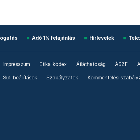
ogatás
Adó 1% felajánlás
Hírlevelek
Tele
Impresszum
Etikai kódex
Átláthatóság
ÁSZF
A
Süti beállítások
Szabályzatok
Kommentelési szabály