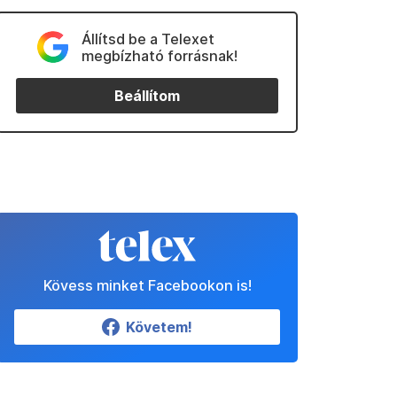
Állítsd be a Telexet
megbízható forrásnak!
Beállítom
Kövess minket Facebookon is!
Követem!