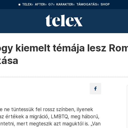
TELEX
AFTER
G7
KARAKTER
TÁMOGATÁS
SHOP
gy kiemelt témája lesz Ro
zása
e ne tüntessük fel rossz színben, ilyenek
 az értékek a migráció, LMBTQ, meg háború,
ntetni, mert megteszik azt maguktól is. „Van