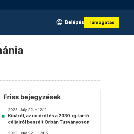
Belépés
Támogatás
mánia
Friss bejegyzések
2023. July 22. – 12:11
Kínáról, az unióról és a 2030-ig tartó
céljairól beszélt Orbán Tusványoson
2023. July 22. – 12:05