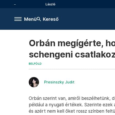
László
Menü
Kereső
Orbán megígérte, ho
schengeni csatlako
BELFÖLD
Presinszky Judit
Orbán szerint van, amiről beszélhetünk, d
például a nyugati értékek. Szerinte ezek
és azért nem kell őket rossz színben feltü