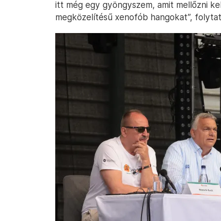
itt még egy gyöngyszem, amit mellőzni kell
megközelítésű xenofób hangokat”, folytat